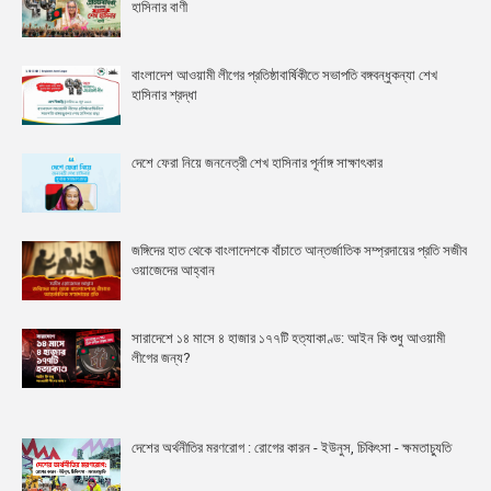
হাসিনার বাণী
বাংলাদেশ আওয়ামী লীগের প্রতিষ্ঠাবার্ষিকীতে সভাপতি বঙ্গবন্ধুকন্যা শেখ
হাসিনার শ্রদ্ধা
দেশে ফেরা নিয়ে জননেত্রী শেখ হাসিনার পূর্নাঙ্গ সাক্ষাৎকার
জঙ্গিদের হাত থেকে বাংলাদেশকে বাঁচাতে আন্তর্জাতিক সম্প্রদায়ের প্রতি সজীব
ওয়াজেদের আহ্বান
সারাদেশে ১৪ মাসে ৪ হাজার ১৭৭টি হত্যাকাণ্ড: আইন কি শুধু আওয়ামী
লীগের জন্য?
দেশের অর্থনীতির মরণরোগ : রোগের কারন - ইউনুস, চিকিৎসা - ক্ষমতাচ্যুতি