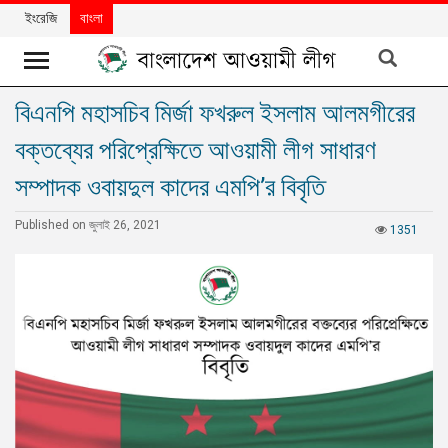
ইংরেজি
বাংলা
বিএনপি মহাসচিব মির্জা ফখরুল ইসলাম আলমগীরের
খবর
বক্তব্যের পরিপ্রেক্ষিতে আওয়ামী লীগ সাধারণ
দলের
খবর
সম্পাদক ওবায়দুল কাদের এমপি’র বিবৃতি
বিশেষ
Published on জুলাই 26, 2021
1351
নিবন্ধ
বিশেষ
প্রতিবেদন
মতামত
উন্নয়নের
বাংলাদেশ
নিউজলেটার