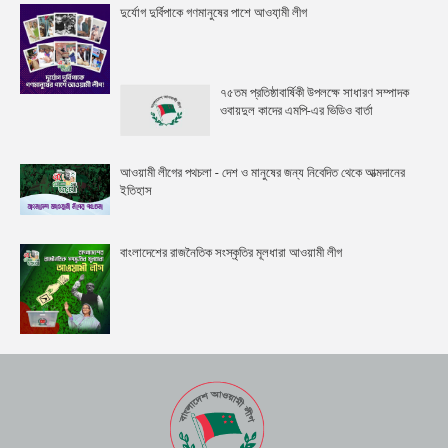
দুর্যোগ দুর্বিপাকে গণমানুষের পাশে আওযা়মী লীগ
৭৫তম প্রতিষ্ঠাবার্ষিকী উপলক্ষে সাধারণ সম্পাদক
ওবায়দুল কাদের এমপি-এর ভিডিও বার্তা
আওয়ামী লীগের পথচলা - দেশ ও মানুষের জন্য নিবেদিত থেকে আত্মদানের
ইতিহাস
বাংলাদেশের রাজনৈতিক সংস্কৃতির মূলধারা আওয়ামী লীগ