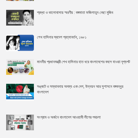
শ্রদ্ধা ও ভালোবাসায় স্মরণীয় : বঙ্গমাতা ফজিলাতুন নেছা মুজিব
শেখ হাসিনার স্বদেশ প্রত্যাবর্তন, ১৯৮১
মাননীয় প্রধানমন্ত্রী শেখ হাসিনার হাত ধরে বাংলাদেশের বদলে যাওয়া দৃশ্যপট
সঙ্কটে ও সম্ভাবনায় অদম্য এক দেশ, উন্নয়ন আর সুশাসনে বঙ্গবন্ধুর
বাংলাদেশ
সংগ্রাম ও অর্জনে বাংলাদেশ আওয়ামী লীগের পথচলা