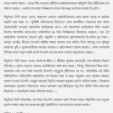
দলের পক্ষেই সম্ভব। দলের শীর্ষ নেতাদের দুর্নীতিকে রাজনৈতিকভাবে স্বীকৃতি দিয়ে দুর্নীতিবাজ দলে
পরিণত হয়েছে। এমনকি তার জন্য নির্লজ্জভাবে দলের গঠনতন্ত্র সংশোধন করেছে বিএনপি।
বিবৃতিতে তিনি আরও বলেন, সারাদেশে কোথাও রাজনৈতিকভাবে কোন মামলা দায়ের বা কাউকে
হয়রাণি করা হচ্ছে না। সুনির্দিষ্ট অভিযোগের ভিত্তিতে কোন আসামীকে গ্রেফতার করা আইন
প্রয়োগকারী সংস্থার স্বাভাবিক কার্যক্রমের অংশ। এই স্বাভাবিক কার্যক্রমকে মির্জা ফখরুল
ইসলাম আলমগীর ঢালাওভাবে রাজনৈতিক রঙ দিয়ে নির্লজ্জভাবে মিথ্যাচার করছেন। বরং এই
রাজনৈতিক অপলাপের আড়ালে খুনী, সন্ত্রাসী ও জঙ্গিবাদকে পৃষ্ঠপোষকতাই বিএনপির মূল লক্ষ্য।
আমরা দেখেছি, কীভাবে বিএনপি রাষ্ট্রীয় ক্ষমতা ব্যবহার করে জাতির পিতা বঙ্গবন্ধু শেখ মুজিবুর
রহমানের খুনী ও যুদ্ধাপরাধীদের আশ্রয়-প্রশ্রয় ও পৃষ্ঠপোষকতা প্রদান করেছে। সেসব অপকর্মের
ইতিহাস জনগণ ভুলে যায়নি বলেই বিএনপি বার বার জনগণ দ্বারা প্রত্যাখাত হয়েছে।
বিবৃতিতে তিনি আরও বলেন, জনগণের জীবন ও জীবিকা সুরক্ষায় জননেত্রী শেখ হাসিনার নিরলস
পরিশ্রম ও সুদক্ষ নেতৃত্বে সরকার একনিষ্ঠভাবে কাজ করে যাচ্ছে। কিন্তু পরিতাপের বিষয় হলো-
সরকারের কোন ভাল কাজ কখনোই বিএনপি নেতৃবৃন্দের দৃষ্টিগোচর হয় না। অতিমারির এই কঠিন
পরিস্থিতিতে দায়িত্বশীল রাজনৈতিক দল হিসেবে কাজ না করে- মানুষকে কোন প্রকার সহায়তা
প্রদান না করে বিএনপি নেতৃবৃন্দ বক্তব্য বিবৃতির মাধ্যমে মানুষের দুর্ভোগ বাড়িয়ে যাচ্ছে। নিজেদের
আরামপ্রদ গৃহকোণে নিরাপত্তা বলয়ে অবস্থান করে মিডিয়াতে শুধু লিপ সার্ভিস দিয়ে জনগণকে
বিভ্রান্ত ও আতঙ্কিত করার পাঁয়তারা করছে।।
বিবৃতিতে তিনি অতিমারির এই সময়ে বিএনপি নেতাদের প্রতি বিবেক দ্বারা পরিচালিত হয়ে মানুষের
দুর্ভোগ লাঘবে কাজ করে জনকল্যাণমুখী রাজনীতিতে অংশগ্রহণের আহ্বান জানান।