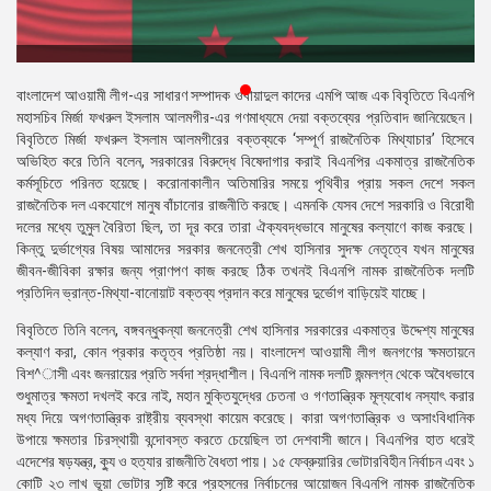
প্রেস
রিলিজ
প্রকাশনা
বাংলাদেশ আওয়ামী লীগ-এর সাধারণ সম্পাদক ওবায়াদুল কাদের এমপি আজ এক বিবৃতিতে বিএনপি
মহাসচিব মির্জা ফখরুল ইসলাম আলমগীর-এর গণমাধ্যমে দেয়া বক্তব্যের প্রতিবাদ জানিয়েছেন।
গ্যালারি
বিবৃতিতে মির্জা ফখরুল ইসলাম আলমগীরের বক্তব্যকে ‘সম্পূর্ণ রাজনৈতিক মিথ্যাচার’ হিসেবে
অভিহিত করে তিনি বলেন, সরকারের বিরুদ্ধে বিষেদাগার করাই বিএনপির একমাত্র রাজনৈতিক
বিএনপি-
কর্মসূচিতে পরিনত হয়েছে। করোনাকালীন অতিমারির সময়ে পৃথিবীর প্রায় সকল দেশে সকল
জামায়াত
রাজনৈতিক দল একযোগে মানুষ বাঁচানোর রাজনীতি করছে। এমনকি যেসব দেশে সরকারি ও বিরোধী
সহিংসতা
দলের মধ্যে তুমুল বৈরিতা ছিল, তা দূর করে তারা ঐক্যবদ্ধভাবে মানুষের কল্যাণে কাজ করছে।
কিন্তু দুর্ভাগ্যের বিষয় আমাদের সরকার জননেত্রী শেখ হাসিনার সুদক্ষ নেতৃত্বে যখন মানুষের
সংগঠন
জীবন-জীবিকা রক্ষার জন্য প্রাণপণ কাজ করছে ঠিক তখনই বিএনপি নামক রাজনৈতিক দলটি
প্রতিদিন ভ্রান্ত-মিথ্যা-বানোয়াট বক্তব্য প্রদান করে মানুষের দুর্ভোগ বাড়িয়েই যাচ্ছে।
নির্বাচনী
বিবৃতিতে তিনি বলেন, বঙ্গবন্ধুকন্যা জননেত্রী শেখ হাসিনার সরকারের একমাত্র উদ্দেশ্য মানুষের
ইশতেহার
কল্যাণ করা, কোন প্রকার কতৃত্ব প্রতিষ্ঠা নয়। বাংলাদেশ আওয়ামী লীগ জনগণের ক্ষমতায়নে
বিশ^াসী এবং জনরায়ের প্রতি সর্বদা শ্রদ্ধাশীল। বিএনপি নামক দলটি জন্মলগ্ন থেকে অবৈধভাবে
শুধুমাত্র ক্ষমতা দখলই করে নাই, মহান মুক্তিযুদ্ধের চেতনা ও গণতান্ত্রিক মূল্যবোধ নস্যাৎ করার
মধ্য দিয়ে অগণতান্ত্রিক রাষ্ট্রীয় ব্যবস্থা কায়েম করেছে। কারা অগণতান্ত্রিক ও অসাংবিধানিক
উপায়ে ক্ষমতার চিরস্থায়ী বন্দোবস্ত করতে চেয়েছিল তা দেশবাসী জানে। বিএনপির হাত ধরেই
এদেশের ষড়যন্ত্র, ক্যু ও হত্যার রাজনীতি বৈধতা পায়। ১৫ ফেব্রুয়ারির ভোটারবিহীন নির্বাচন এবং ১
কোটি ২৩ লাখ ভূয়া ভোটার সৃষ্টি করে প্রহসনের নির্বাচনের আয়োজন বিএনপি নামক রাজনৈতিক