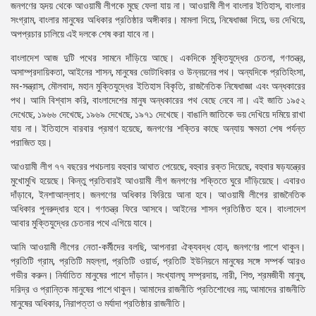
জনগণের হৃদয় থেকে আওয়ামী লীগকে মুছে ফেলা যায় না। আওয়ামী লীগ বাংলার ইতিহাস, বাংলার
সংগ্রাম, বাংলার মানুষের অধিকার প্রতিষ্ঠার অঙ্গীকার। মামলা দিয়ে, নিষেধাজ্ঞা দিয়ে, ভয় দেখিয়ে,
অপপ্রচার চালিয়ে এই দলকে শেষ করা যাবে না।
বাংলাদেশ আজ দুটি পথের সামনে দাঁড়িয়ে আছে। একদিকে মুক্তিযুদ্ধের চেতনা, গণতন্ত্র,
অসাম্প্রদায়িকতা, আইনের শাসন, মানুষের ভোটাধিকার ও উন্নয়নের পথ। অন্যদিকে প্রতিহিংসা,
মব-সন্ত্রাস, মৌলবাদ, মহান মুক্তিযুদ্ধের ইতিহাস বিকৃতি, রাজনৈতিক নিষেধাজ্ঞা এবং অন্ধকারের
পথ। আমি বিশ্বাস করি, বাংলাদেশের মানুষ অন্ধকারের পথ বেছে নেবে না। এই জাতি ১৯৫২
দেখেছে, ১৯৬৬ দেখেছে, ১৯৬৯ দেখেছে, ১৯৭১ দেখেছে। বাঙালি জাতিকে ভয় দেখিয়ে দমিয়ে রাখা
যায় না। ইতিহাসে বারবার প্রমাণ হয়েছে, জনগণের শক্তির কাছে অন্যায় ক্ষমতা শেষ পর্যন্ত
পরাজিত হয়।
আওয়ামী লীগ ৭৭ বছরের পথচলায় বহুবার আঘাত পেয়েছে, বহুবার রক্ত দিয়েছে, বহুবার ষড়যন্ত্রের
মুখোমুখি হয়েছে। কিন্তু প্রতিবারই আওয়ামী লীগ জনগণের শক্তিতে ঘুরে দাঁড়িয়েছে। এবারও
দাঁড়াবে, ইনশাআল্লাহ। জনগণের অধিকার ফিরিয়ে আনা হবে। আওয়ামী লীগের রাজনৈতিক
অধিকার পুনরুদ্ধার হবে। গণতন্ত্র ফিরে আসবে। আইনের শাসন প্রতিষ্ঠিত হবে। বাংলাদেশ
আবার মুক্তিযুদ্ধের চেতনার পথে এগিয়ে যাবে।
আমি আওয়ামী লীগের নেতা-কর্মীদের বলছি, আপনারা ঐক্যবদ্ধ হোন, জনগণের পাশে থাকুন।
প্রতিটি গ্রাম, প্রতিটি মহল্লা, প্রতিটি ওয়ার্ড, প্রতিটি ইউনিয়নে মানুষের সঙ্গে সম্পর্ক আরও
গভীর করুন। নির্যাতিত মানুষের পাশে দাঁড়ান। সংখ্যালঘু সম্প্রদায়, নারী, শিশু, শ্রমজীবী মানুষ,
দরিদ্র ও প্রান্তিক মানুষের পাশে থাকুন। আমাদের রাজনীতি প্রতিশোধের নয়; আমাদের রাজনীতি
মানুষের অধিকার, নিরাপত্তা ও মর্যাদা প্রতিষ্ঠার রাজনীতি।