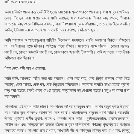
এটি ক্ষমতার অপব্যবহার।
অন্যায় নির্দেশ পালন করে কেউ ইতিহাসের দায় থেকে মুক্ত থাকতে পারে না। যারা মানুষের অধিকার
কেড়ে নিচ্ছেন, যারা মায়ের কোল খালি করছেন, যারা সন্তানকে পিতার কাছ থেকে, পিতাকে
সন্তানের কাছ থেকে বিচ্ছিন্ন করছেন, যারা নিরপরাধ মানুষকে কাঁদাচ্ছেন, তাদের সবাইকে একদিন
আইন, ইতিহাস এবং জনগণের আদালতে বিচারের কাঠগড়ায় দাঁড়াতে হবে।
আমি প্রশাসন ও আইনশৃঙ্খলা বাহিনীর বিবেকবান সদস্যদের বলছি, জনগণের বিরুদ্ধে দাঁড়াবেন
না। সংবিধানের পক্ষে দাঁড়ান। আইনের পক্ষে দাঁড়ান। মানবতার পক্ষে দাঁড়ান। কোনো সরকার
স্থায়ী নয়, কোনো ক্ষমতাই স্থায়ী নয়, কেবলমাত্র জনগণই চিরস্থায়ী। তাই জনগণের গণতান্ত্রিক
অধিকারে বাধা দিবেন না।
প্রিয় নেতা-কর্মী ভাই ও বোনেরা,
আমি জানি, আপনারা কঠিন সময় পার করছেন। কেউ কারাগারে, কেউ মিথ্যা মামলার বোঝা নিয়ে
ঘরছাড়া, কেউ আহত, কেউ পঙ্গু, কেউ প্রিয়জন হারিয়েছেন। অনেকের ঘরবাড়ি ভাঙা হয়েছে, ব্যবসা
বন্ধ করা হয়েছে, চাকরি কেড়ে নেওয়া হয়েছে, সন্তানদের ভয় দেখানো হয়েছে। তবুও আপনারা মাথা
নত করেননি।
আপনাদের এই ত্যাগ আমি জানি। আপনাদের কষ্ট আমি অনুভব করি। আমার অনুপস্থিতি নীরবতা
নয়। আমি দূরে থাকলেও আপনাদের সঙ্গে আছি। বাংলাদেশের মানুষের পাশে আছি। আওয়ামী
লীগের প্রতিটি কর্মীর ত্যাগ, সাহস ও বেদনার সঙ্গে আছি। কূটনৈতিকভাবে, রাজনৈতিকভাবে,
আইনি পথে এবং আন্তর্জাতিক জনমত গঠনের মাধ্যমে বাংলাদেশের গণতন্ত্র পুনরুদ্ধারের সংগ্রাম
অব্যাহত আছে। আপনারা মনে রাখবেন, আওয়ামী লীগের কার্যক্রম নিষিদ্ধ করে রাখা যায়, কিন্তু