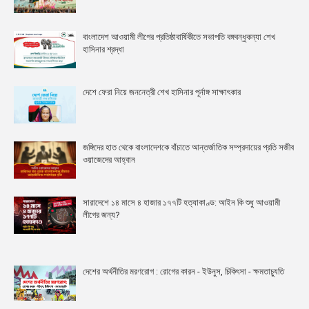
বাংলাদেশ আওয়ামী লীগের প্রতিষ্ঠাবার্ষিকীতে সভাপতি বঙ্গবন্ধুকন্যা শেখ
হাসিনার শ্রদ্ধা
দেশে ফেরা নিয়ে জননেত্রী শেখ হাসিনার পূর্নাঙ্গ সাক্ষাৎকার
জঙ্গিদের হাত থেকে বাংলাদেশকে বাঁচাতে আন্তর্জাতিক সম্প্রদায়ের প্রতি সজীব
ওয়াজেদের আহ্বান
সারাদেশে ১৪ মাসে ৪ হাজার ১৭৭টি হত্যাকাণ্ড: আইন কি শুধু আওয়ামী
লীগের জন্য?
দেশের অর্থনীতির মরণরোগ : রোগের কারন - ইউনুস, চিকিৎসা - ক্ষমতাচ্যুতি