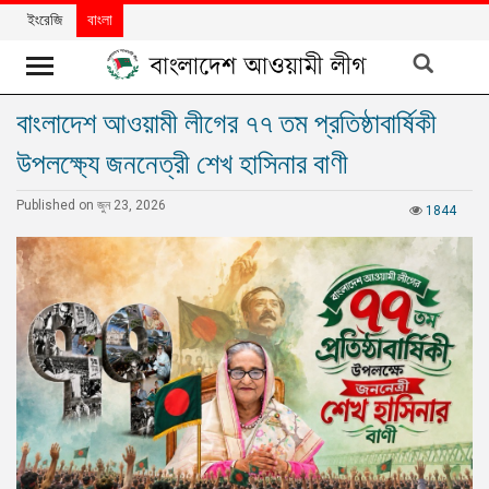
ইংরেজি
বাংলা
বাংলাদেশ আওয়ামী লীগের ৭৭ তম প্রতিষ্ঠাবার্ষিকী
খবর
উপলক্ষ্যে জননেত্রী শেখ হাসিনার বাণী
দলের
খবর
Published on জুন 23, 2026
1844
বিশেষ
নিবন্ধ
বিশেষ
প্রতিবেদন
মতামত
উন্নয়নের
বাংলাদেশ
নিউজলেটার