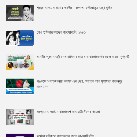
শ্রদ্ধা ও ভালোবাসায় স্মরণীয় : বঙ্গমাতা ফজিলাতুন নেছা মুজিব
শেখ হাসিনার স্বদেশ প্রত্যাবর্তন, ১৯৮১
মাননীয় প্রধানমন্ত্রী শেখ হাসিনার হাত ধরে বাংলাদেশের বদলে যাওয়া দৃশ্যপট
সঙ্কটে ও সম্ভাবনায় অদম্য এক দেশ, উন্নয়ন আর সুশাসনে বঙ্গবন্ধুর
বাংলাদেশ
সংগ্রাম ও অর্জনে বাংলাদেশ আওয়ামী লীগের পথচলা
দুর্যোগ দুর্বিপাকে গণমানুষের পাশে আওযা়মী লীগ