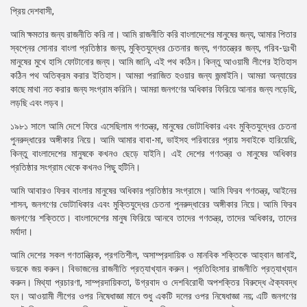
প্রিয় দেশবাসী,
আমি ক্ষমতার জন্য রাজনীতি করি না। আমি রাজনীতি করি বাংলাদেশের মানুষের জন্য, আমার পিতার
স্বপ্নের সোনার বাংলা প্রতিষ্ঠার জন্য, মুক্তিযুদ্ধের চেতনার জন্য, গণতন্ত্রের জন্য, গরিব-দুঃখী
মানুষের মুখে হাসি ফোটানোর জন্য। আমি জানি, এই পথ কঠিন। কিন্তু আওয়ামী লীগের ইতিহাস
কঠিন পথ অতিক্রম করার ইতিহাস। আমরা পরাজিত হওয়ার জন্য জন্মাইনি। আমরা অন্যায়ের
কাছে মাথা নত করার জন্য সংগ্রাম করিনি। আমরা জনগণের অধিকার ফিরিয়ে আনার জন্য লড়েছি,
লড়ছি এবং লড়ব।
১৯৮১ সালে আমি দেশে ফিরে এসেছিলাম গণতন্ত্র, মানুষের ভোটাধিকার এবং মুক্তিযুদ্ধের চেতনা
পুনরুদ্ধারের অঙ্গীকার নিয়ে। আমি আমার বাবা-মা, ভাইসহ পরিবারের প্রায় সবাইকে হারিয়েছি,
কিন্তু বাংলাদেশের মানুষকে কখনও ছেড়ে যাইনি। এই দেশের গণতন্ত্র ও মানুষের অধিকার
প্রতিষ্ঠার সংগ্রাম থেকে কখনও পিছু হটিনি।
আমি আবারও ফিরব বাংলার মানুষের অধিকার প্রতিষ্ঠার সংগ্রামে। আমি ফিরব গণতন্ত্র, আইনের
শাসন, জনগণের ভোটাধিকার এবং মুক্তিযুদ্ধের চেতনা পুনরুদ্ধারের অঙ্গীকার নিয়ে। আমি ফিরব
জনগণের শক্তিতে। বাংলাদেশের মানুষ ফিরিয়ে আনবে তাদের গণতন্ত্র, তাদের অধিকার, তাদের
মর্যাদা।
আমি দেশের সকল গণতান্ত্রিক, প্রগতিশীল, অসাম্প্রদায়িক ও মানবিক শক্তিকে আহ্বান জানাই,
ভয়কে জয় করুন। বিভাজনের রাজনীতি প্রত্যাখ্যান করুন। প্রতিহিংসার রাজনীতি প্রত্যাখ্যান
করুন। মিথ্যা প্রচারণা, সাম্প্রদায়িকতা, উগ্রবাদ ও দেশবিরোধী অপশক্তির বিরুদ্ধে ঐক্যবদ্ধ
হন। আওয়ামী লীগের ওপর নিষেধাজ্ঞা মানে শুধু একটি দলের ওপর নিষেধাজ্ঞা নয়; এটি জনগণের