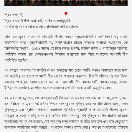
প্রেস
রিলিজ
প্রিয় দেশবাসী,
প্রিয় আওয়ামী লীগ নেতা-কর্মী, সমর্থক ও শুভানুধ্যায়ী,
প্রকাশনা
দেশে ও প্রবাসে বসবাসরত প্রিয় বাংলাদেশি ভাই ও বোনেরা,
আজ ২৩ জুন। বাংলাদেশ আওয়ামী লীগের ৭৭তম প্রতিষ্ঠাবার্ষিকী। এই দিনটি শুধু একটি
গ্যালারি
রাজনৈতিক দলের প্রতিষ্ঠাবার্ষিকী নয়, দিনটি বাঙালি জাতির অধিকার আদায়ের সংগ্রামের এক
অবিস্মরণীয় অধ্যায়। ১৯৪৯ সালের এই দিনে জনগণের দাবি, মানবিক মর্যাদা ও গণতান্ত্রিক অধিকার
বিএনপি-
প্রতিষ্ঠার লক্ষ্যে এবং শোষণ-বঞ্চনার বিরুদ্ধে সংগ্রামের মধ্য দিয়ে বাংলাদেশ আওয়ামী লীগ
জামায়াত
প্রতিষ্ঠিত হয়েছিল।
সহিংসতা
৭৭ বছরের পথচলায় এই সংগঠন কখনও জনগণের হাত ছেড়ে যায়নি, কখনও অন্যায়ের কাছে মাথা
সংগঠন
নত করেনি। বাংলাদেশ আওয়ামী লীগ কোনো শাসকের অনুকম্পা, বিদেশি শক্তির প্রশ্রয় কিংবা
ক্ষমতার মোহে জন্ম নেওয়া কোনো দল নয়। আওয়ামী লীগ বাংলার মাটি, বাংলার মানুষ, বাংলার
নির্বাচনী
ইতিহাস ও বাঙালির আত্মপরিচয়ের সঙ্গে একাকার হয়ে মিশে থাকা একটি অনুভূতির নাম।
ইশতেহার
৫২-এর ভাষা আন্দোলন, ৫৪-এর যুক্তফ্রন্ট নির্বাচন, ৬৬-এর ছয় দফা, ৬৯-এর গণঅভ্যুত্থান, ৭০-
এর নির্বাচন, ৭১-এর ৭ মার্চ জাতির পিতার বঙ্গবন্ধু শেখ মুজিবুর রহমানের ঐতিহাসিক ভাষণ, মহান
মুক্তিযুদ্ধ এবং স্বাধীন সার্বভৌম বাংলাদেশ প্রতিষ্ঠার প্রতিটি ধাপে আওয়ামী লীগের ত্যাগ,
নেতৃত্ব ও সংগ্রাম জড়িয়ে আছে। জাতির পিতা বঙ্গবন্ধু শেখ মুজিবুর রহমান বাঙালি জাতিকে
স্বাধীনতার স্বপ্ন দেখিয়েছেন, সেই স্বপ্নের জন্য জাতিকে সংগঠিত করেছেন এবং তাঁর নেতৃত্বেই
বাংলাদেশ স্বাধীনতা অর্জন করেছে। বাংলাদেশ নামটাও তাঁরই দেয়া। অতএব বাংলাদেশের ইতিহাস