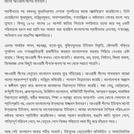
মানেই আওয়ামি লীগের ইতিহাস।
স্বাধীনতার পর বঙ্গবন্ধু যুদ্ধবিধ্বস্ত দেশকে পুনর্গঠনের কাজে আত্মনিয়োগ করেছিলেন। তিনি
চেয়েছিলেন ক্ষুধামুক্ত, দারিদ্র্যমুক্ত, অসাম্প্রদায়িক, গণতান্ত্রিক ও মর্যাদাবান সোনার বাংলা গড়ে
তুলতে। কিন্তু ১৯৭৫ সালের ১৫ আগস্ট জাতির পিতাকে সপরিবারে হত্যা করে শুধু একটি
পরিবারকে ধ্বংস করা হয়নি বরং আঘাত করা হয়েছিল বাংলাদেশের স্বাধীনতার চেতনায়, গণতন্ত্রে,
সংবিধানে এবং বাঙালির আত্মপরিচয়ে।
এরপর সামরিক শাসন, ষড়যন্ত্র, হত্যা-ক্যু, মুক্তিযুদ্ধের ইতিহাস বিকৃতি, মৌলবাদী শক্তির
পুনর্বাসন এবং গণতন্ত্রবিরোধী রাজনীতির মাধ্যমে বাংলাদেশকে বারবার পিছিয়ে নেওয়ার চেষ্টা
হয়েছে। কিন্তু আওয়ামী লীগ কখনও থেমে থাকেনি। কারাগার, গুম, হত্যা, নির্যাতন, মিথ্যা মামলা,
নিষেধাজ্ঞা এসব কিছুই আওয়ামী লীগকে জনগণের পথ থেকে সরাতে পারেনি।
আওয়ামী লীগের নেতৃত্বে বাংলাদেশ বারবার ঘুরে দাঁড়িয়েছে। আওয়ামী লীগের শাসনামলে আমরা
খাদ্যে স্বয়ংসম্পূর্ণ হয়েছি। দারিদ্র্য কমিয়েছি। শতভাগ বিদ্যুতায়ন করেছি। বাংলাদেশকে সন্ত্রাস
ও জঙ্গীবাদ মুক্ত করে জনগণের জানমালের নিরাপত্তা নিশ্চিত করেছি। পদ্মা সেতু, মেট্রোরেল,
কর্ণফুলী টানেল, এক্সপ্রেসওয়ে, ডিজিটাল বাংলাদেশ, কমিউনিটি ক্লিনিক, আশ্রয়ণ প্রকল্প, সামাজিক
নিরাপত্তা কর্মসূচি, নারীর ক্ষমতায়ন, শিক্ষা ও স্বাস্থ্য খাতের অগ্রগতি- এসব কোনো স্লোগান বা
প্রতিশ্রুতি নয়; এগুলো বাংলাদেশের উন্নয়নের উজ্জ্বল উদাহরণ। আওয়ামী লীগের ইতিহাস মানেই
উন্নয়নের ইতিহাস, জনগণের ভাগ্যোন্নয়নের ইতিহাস। আমরা বাংলাদেশকে বৈশ্বিক পরিমণ্ডলে
মর্যাদার আসনে প্রতিষ্ঠিত করেছিলাম। আমরা প্রমাণ করেছিলাম, বাঙালি জাতি সুযোগ পেলে,
শান্তিপূর্ণ পরিবেশ পেলে, সৎ নেতৃত্ব পেলে নিজের শক্তিতে মাথা উঁচু করে দাঁড়াতে পারে।
আজ সেই বাংলাদেশ আবার গভীর সংকটে। ইউনূসের নেতৃত্বাধীন অনির্বাচিত ও অসাংবিধানিক