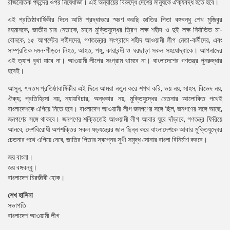
রাজনৈতিক পছন্দের ওপর নিষেধাজ্ঞা। এই অন্যায়ের বিরুদ্ধে দেশের মানুষকে ঐক্যবদ্ধ হতে হবে।
এই প্রতিষ্ঠাবার্ষিকীর দিনে আমি শ্রদ্ধাভরে স্মরণ করছি জাতির পিতা বঙ্গবন্ধু শেখ মুজিবুর
রহমানকে, জাতীয় চার নেতাকে, মহান মুক্তিযুদ্ধের ত্রিশ লক্ষ শহীদ ও দুই লক্ষ নির্যাতিত মা-
বোনকে, ১৫ আগস্টের শহীদদের, গণতন্ত্রের সংগ্রামে শহীদ আওয়ামী লীগ নেতা-কর্মীদের, এবং
সাম্প্রতিক দমন-পীড়নে নিহত, আহত, পঙ্গু, কারাবন্দী ও ঘরছাড়া সকল সহযোদ্ধাকে। আপনাদের
এই ত্যাগ বৃথা যাবে না। আওয়ামী লীগের সংগ্রাম থামবে না। বাংলাদেশের গণতন্ত্র পুনরুদ্ধার
হবেই।
আসুন, ৭৭তম প্রতিষ্ঠাবার্ষিকীর এই দিনে আমরা নতুন করে শপথ করি, ভয় নয়, সাহস; বিভেদ নয়,
ঐক্য; প্রতিহিংসা নয়, ন্যায়বিচার; অন্ধকার নয়, মুক্তিযুদ্ধের চেতনার আলোকিত পথেই
বাংলাদেশকে এগিয়ে নিতে হবে। বাংলাদেশ আওয়ামী লীগ জনগণের সঙ্গে ছিল, জনগণের সঙ্গে আছে,
জনগণের সঙ্গে থাকবে। জনগণের শক্তিতেই আওয়ামী লীগ আবার ঘুরে দাঁড়াবে, গণতন্ত্র ফিরিয়ে
আনবে, দেশবিরোধী অপশক্তির সকল ষড়যন্ত্রের জাল ছিন্ন করে বাংলাদেশকে আবার মুক্তিযুদ্ধের
চেতনার পথে এগিয়ে নেবে, জাতির পিতার স্বপ্নের সুখী সমৃদ্ধ সোনার বাংলা বিনির্মাণ করবে।
জয় বাংলা।
জয় বঙ্গবন্ধু।
বাংলাদেশ চিরজীবী হোক।
শেখ হাসিনা
সভাপতি
বাংলাদেশ আওয়ামী লীগ