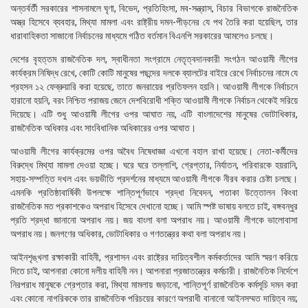
অন্তর্বর্তী সরকারের শাসনামলে ঘৃণা, বিভেদ, প্রতিহিংসা, মব-সন্ত্রাস, বিচার বিভাগকে রাজনৈতিক
অস্ত্র হিসেবে ব্যবহার, মিথ্যা মামলা এবং রাষ্ট্রীয় দমন-পীড়নের যে পথ তৈরি করা হয়েছিল, তার
ধারাবাহিকতা সাজানো নির্বাচনের মাধ্যমে গঠিত বর্তমান বিএনপি সরকারের আমলেও চলছে।
দেশের বৃহত্তম রাজনৈতিক দল, স্বাধীনতা সংগ্রামে নেতৃত্বদানকারী সংগঠন আওয়ামী লীগের
কার্যক্রম নিষিদ্ধ রেখে, কোটি কোটি মানুষের পছন্দের দলকে ব্যালটের বাইরে রেখে নির্বাচনের নামে যে
প্রহসন ১২ ফেব্রুয়ারি করা হয়েছে, তাতে জনরায়ের প্রতিফলন হয়নি। আওয়ামী লীগকে নির্বাচনে
হারানো হয়নি, বরং নিশ্চিত পরাজয় জেনে দেশবিরোধী শক্তি আওয়ামী লীগকে নির্বাচন থেকেই সরিয়ে
দিয়েছে। এটি শুধু আওয়ামী লীগের ওপর আঘাত নয়, এটি বাংলাদেশের মানুষের ভোটাধিকার,
রাজনৈতিক অধিকার এবং সাংবিধানিক অধিকারের ওপর আঘাত।
আওয়ামী লীগের কার্যক্রমের ওপর অবৈধ নিষেধাজ্ঞা এখনো বহাল রাখা হয়েছে। নেতা-কর্মীদের
বিরুদ্ধে মিথ্যা মামলা দেওয়া হচ্ছে। ঘরে ঘরে তল্লাশি, গ্রেপ্তার, নির্যাতন, পরিবারকে হয়রানি,
সহায়-সম্পত্তি দখল এবং ভয়ভীতি প্রদর্শনের মাধ্যমে আওয়ামী লীগকে নীরব করার চেষ্টা চলছে।
এমনকি প্রতিষ্ঠাবার্ষিকী উপলক্ষে শান্তিপূর্ণভাবে শ্রদ্ধা নিবেদন, পতাকা উত্তোলন কিংবা
রাজনৈতিক মত প্রকাশকেও অপরাধ হিসেবে দেখানো হচ্ছে। আমি স্পষ্ট ভাষায় বলতে চাই, বঙ্গবন্ধুর
প্রতি শ্রদ্ধা জানানো অপরাধ নয়। জয় বাংলা বলা অপরাধ নয়। আওয়ামী লীগকে ভালোবাসা
অপরাধ নয়। জনগণের অধিকার, ভোটাধিকার ও গণতন্ত্রের কথা বলা অপরাধ নয়।
আইনশৃঙ্খলা রক্ষাকারী বাহিনী, প্রশাসন এবং রাষ্ট্রের দায়িত্বশীল কর্মকর্তাদের আমি স্মরণ করিয়ে
দিতে চাই, আপনারা কোনো দলীয় বাহিনী নন। আপনারা প্রজাতন্ত্রের কর্মচারী। রাজনৈতিক নির্দেশে
নিরপরাধ মানুষকে গ্রেপ্তার করা, মিথ্যা মামলায় জড়ানো, শান্তিপূর্ণ রাজনৈতিক কর্মসূচি দমন করা
এবং কোনো নাগরিককে তার রাজনৈতিক পরিচয়ের কারণে অপরাধী বানানো আইনসম্মত দায়িত্ব নয়;