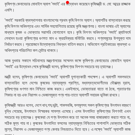
কৃষিপণ্য কেনাবেচার মোবাইল অ্যাপ ‘সদাই’ এর উদ্বোধন করেছেন কৃষিমন্ত্রী ড. মো: আব্দুর রাজ্জাক
প্রেস
এমপি।
রিলিজ
‘সদাই’ সরকারি ব্যবস্থাপনায় বাংলাদেশের প্রথম কৃষি বিপণন অ্যাপ। অ্যাপটির বাস্তবায়ন করছে
প্রকাশনা
কৃষি বিপণন অধিদপ্তর এবং সার্বিক সহযোগিতায় রয়েছে কৃষি মন্ত্রণালয়। বাংলা ভাষার এই অ্যাপের
মাধ্যমে কৃষক ও ভোক্তার সরাসরি যোগাযোগ হবে। কৃষি বিপণন অধিদপ্তর ‘সদাই’ প্ল্যাটফর্মে
গ্যালারি
লেনদেন হওয়া কৃষিপণ্যের গুণগত মান ও ক্রয়বিক্রয় মনিটরিং করবে। পণ্যসমূহের উপযুক্ত দাম
নির্ধারণ করবে। প্রয়োজনে উদ্যোক্তার নিবন্ধন বাতিল করবে। অভিযোগ প্রতিকারের ব্যবস্থা ও
বিএনপি-
অধিদপ্তর পরিচালিত কল সেন্টার থাকবে।
জামায়াত
আজ বুধবার সকালে সচিবালয়ে মন্ত্রণালয়ের সম্মেলন কক্ষে কৃষিপণ্য কেনাবেচার মোবাইল অ্যাপ
সহিংসতা
‘সদাই’ এর উদ্বোধন শেষে কৃষিমন্ত্রী বলেন, কৃষিপণ্যের বিপণন সবচেয়ে বড় চ্যালেঞ্জ।
সংগঠন
মন্ত্রী বলেন, কৃষিপণ্য কেনাবেচায় ‘সদাই’ অ্যাপটি যুগান্তকারী পদক্ষেপ। এ অ্যাপটি সফলভাবে
বাস্তবায়িত হলে দেশের কৃষকের ন্যায্যমূল্য প্রাপ্তি, মধ্যস্বত্বভোগীদের দৌরাত্ম্য হ্রাস,
নির্বাচনী
কৃষিপণ্যের গুণগত মান নিশ্চিতে কাজ করবে। একইসাথে, ভোক্তাররা যাতে না ঠকে, প্রতারণার
ইশতেহার
শিকার না হয় এবং নিরাপদ ও ভেজালমুক্ত পণ্য পায়-তাতে অ্যাপটি সহায়ক ভূমিকা রাখবে।
কৃষিমন্ত্রী আরও বলেন, দেশে ধান,গম,ভুট্টা, শাকসবজি, ফলমূলসহ সকল কৃষিপণ্যের উৎপাদন বহুগুণে
বৃদ্ধি পেয়েছে, উৎপাদনে বিস্ময়কর সাফল্য এসেছে। এসব উৎপাদিত কৃষিপণ্যের বিপণনই এখন
সবচেয়ে বড় চ্যালেঞ্জ। কৃষকেরা যে পণ্য উৎপাদন করে তা অনেক সময় বাজারজাত করতে পারে না,
সঠিক মূল্য পায় না। কৃষকের উৎপাদিত ফসলের ন্যায্যমূল্য নিশ্চিতের পাশাপাশি ভোক্তার সঠিক
মূল্যে, নিরাপদ ও ভেজালমুক্ত পণ্য কেনার নিশ্চয়তাও দিতে হবে। এ লক্ষ্যে ‘সদাই’ অ্যাপটি কাজ