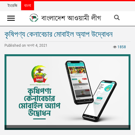
ইংরেজি
বাংলা
কৃষিপণ্য কেনাবেচার মোবাইল অ্যাপ উদ্বোধন
খবর
Published on আগস্ট 4, 2021
দলের
1858
খবর
বিশেষ
নিবন্ধ
বিশেষ
প্রতিবেদন
মতামত
উন্নয়নের
বাংলাদেশ
নিউজলেটার