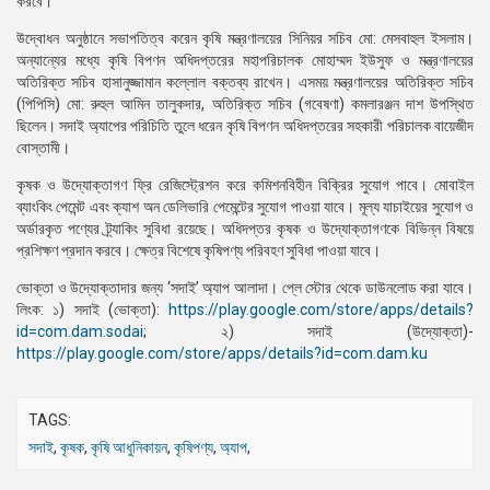
করবে।
উদ্বোধন অনুষ্ঠানে সভাপতিত্ব করেন কৃষি মন্ত্রণালয়ের সিনিয়র সচিব মো: মেসবাহুল ইসলাম।
অন্যান্যের মধ্যে কৃষি বিপণন অধিদপ্তরের মহাপরিচালক মোহাম্মদ ইউসুফ ও মন্ত্রণালয়ের
অতিরিক্ত সচিব হাসানুজ্জামান কল্লোল বক্তব্য রাখেন। এসময় মন্ত্রণালয়ের অতিরিক্ত সচিব
(পিপিসি) মো: রুহুল আমিন তালুকদার, অতিরিক্ত সচিব (গবেষণা) কমলারঞ্জন দাশ উপস্থিত
ছিলেন। সদাই অ্যাপের পরিচিতি তুলে ধরেন কৃষি বিপণন অধিদপ্তরের সহকারী পরিচালক বায়েজীদ
বোস্তামী।
কৃষক ও উদ্যোক্তাগণ ফ্রি রেজিস্ট্রেশন করে কমিশনবিহীন বিক্রির সুযোগ পাবে। মোবাইল
ব্যাংকিং পেমেন্ট এবং ক্যাশ অন ডেলিভারি পেমেন্টের সুযোগ পাওয়া যাবে। মূল্য যাচাইয়ের সুযোগ ও
অর্ডারকৃত পণ্যের ট্র্যাকিং সুবিধা রয়েছে। অধিদপ্তর কৃষক ও উদ্যোক্তাগণকে বিভিন্ন বিষয়ে
প্রশিক্ষণ প্রদান করবে। ক্ষেত্র বিশেষে কৃষিপণ্য পরিবহণ সুবিধা পাওয়া যাবে।
ভোক্তা ও উদ্যোক্তাদার জন্য ‘সদাই’ অ্যাপ আলাদা। প্লে স্টোর থেকে ডাউনলোড করা যাবে।
লিংক: ১) সদাই (ভোক্তা):
https://play.google.com/store/apps/details?
id=com.dam.sodai
; ২) সদাই (উদ্যোক্তা)-
https://play.google.com/store/apps/details?id=com.dam.ku
TAGS:
সদাই
,
কৃষক
,
কৃষি আধুনিকায়ন
,
কৃষিপণ্য
,
অ্যাপ
,