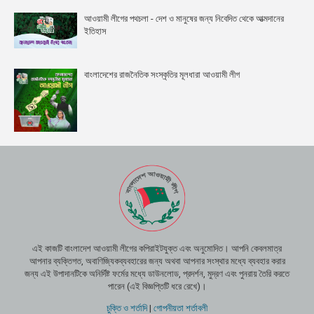
আওয়ামী লীগের পথচলা - দেশ ও মানুষের জন্য নিবেদিত থেকে আত্মদানের
ইতিহাস
বাংলাদেশের রাজনৈতিক সংস্কৃতির মূলধারা আওয়ামী লীগ
এই কাজটি বাংলাদেশ আওয়ামী লীগের কপিরাইটযুক্ত এবং অনুমোদিত। আপনি কেবলমাত্র
আপনার ব্যক্তিগত, অবাণিজ্যিকব্যবহারের জন্য অথবা আপনার সংস্থার মধ্যে ব্যবহার করার
জন্য এই উপাদানটিকে অনির্দিষ্ট ফর্মের মধ্যে ডাউনলোড, প্রদর্শন, মুদ্রণ এবং পুনরায় তৈরি করতে
পারেন (এই বিজ্ঞপ্তিটি ধরে রেখে)।
চুক্তি ও শর্তাদি
|
গোপনীয়তা শর্তাবলী