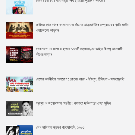
দেশে ফেরা নিয়ে জননেত্রী শেখ হাসিনার পূর্নাঙ্গ সাক্ষাৎকার
জঙ্গিদের হাত থেকে বাংলাদেশকে বাঁচাতে আন্তর্জাতিক সম্প্রদায়ের প্রতি সজীব
ওয়াজেদের আহ্বান
সারাদেশে ১৪ মাসে ৪ হাজার ১৭৭টি হত্যাকাণ্ড: আইন কি শুধু আওয়ামী
লীগের জন্য?
দেশের অর্থনীতির মরণরোগ : রোগের কারন - ইউনুস, চিকিৎসা - ক্ষমতাচ্যুতি
শ্রদ্ধা ও ভালোবাসায় স্মরণীয় : বঙ্গমাতা ফজিলাতুন নেছা মুজিব
শেখ হাসিনার স্বদেশ প্রত্যাবর্তন, ১৯৮১