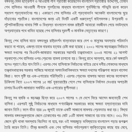
বঙ্গবন্ধু যেমন ছাত্রলীগ ও আওয়ামী লীগ প্রতিষ্ঠা করেছিলেন বাংলাদেশ প্রতিষ্ঠার উদ্দেশ্যে, তেমনি
শেখ হাসিনাও আওয়ামী লীগকে পুনর্গঠনের মাধ্যমে বাংলাদেশ পুনর্নির্মাণের পটভূমি রচনা করেন
স্বদেশ প্রত্যাবর্তনের পর। একারণে শেখ হাসিনার এই প্রত্যাবর্তন অনেকটা বাংলাদেশের ঘুরে
দাঁড়ানোর প্রতীক। বাংলাদেশের জন্য এই দিনটি একটি গুরুত্বপূর্ণ মাইলফলক। উগ্রবাদী ও
লুটপাটকারীদের থাবায় পিষ্ট ও বিধ্বস্ত বাংলাদেশ নামক রাষ্ট্রটি আবারো নবজীবন পেয়ে নবউদ্যমে
অগ্রযাত্রার পথে ধাবিত হয়েছে শেখ হাসিনার দূরদর্শী ও মানবিক নেতৃত্বের কারণে।
কিন্তু শেখ হাসিনা যাতে বঙ্গবন্ধুর রাষ্ট্রদর্শন বান্তবায়ন করে দেশ ও মানুষের অবস্থার পরিবর্তন
করতে না পারেন, এজন্য তাকে বারবার হত্যার চেষ্টা করা হয়েছে। ২০০১ সালের ষড়যন্ত্রের নির্বাচনে
ক্ষমতা দখলের পর বিএনপি-জামায়াত সরকারের সরাসরি তত্ত্বাবধানে ২০০৪ সালের ২১ আগস্ট
প্রকাশ্যে শেখ হাসিনার ওপর গ্রেনেড হামলা চালানো হয়। কিন্তু রাখে আল্লাহ, মারে কে! অঙ্গহানি
হলেও প্রাণে বেঁচে যান তিনি। এরপর শেখ হাসিনাকে নির্বাচনের বাইরে রেখে দলীয় লোকদের মাধ্যমে
তত্ত্বাবধায়কের সরকার সাজিয়ে আবারো অসাংবিধানিকভাবে ক্ষমতা দখলের পরিকল্পনা করেন খালেদা
জিয়া। ফলে সৃষ্টি হয় এক-এগারোর পরিস্থিতি। এরপর গ্রেনেড হামলায় আহত কানের ফলোআপ
চিকিৎসা নিতে ২০০৭ সালের ১৫ মার্চ যুক্তরাষ্ট্রে গেলে শেখ হাসিনাকে নির্বাসন দেওয়ার অপচেষ্টা
চালায় বিএনপি-জামায়াত সমর্থিত এক-এগারোর কুশীলবরা।
কিন্তু সব হুমকি ও ষড়যন্ত্র ছিন্ন করে ২০০৭ সালের ৭ মে দেশে ফিরে আসেন জননেত্রী শেখ
হাসিনা। এরপরই সুষ্ঠু নির্বাচনের মাধ্যমে গণতান্ত্রিক সরকারের কাছে ক্ষমতা হস্তান্তরের দাবি
জানান তিনি। ফলে ভীত হয়র ১৬ জুলাই তাকে একটি সাজানো মামলায় গ্রেফতার করা হয়। মিথ্যা
মামলায় বঙ্গবন্ধুকন্যাকে জেলে ঢোকানোর পর মোট ১৩টি মামলা সাজানো হয় তার নামে। ৩৩১ দিন
জেলে বন্দি থাকা অবস্থায় বিচলিত না হয়ে, বরং ওই সময়জুড়ে ভবিষ্যতের বাংলাদেশ গড়ার রূপকল্প
তৈরি করেন তিনি। তীব্র জনদাবি এবং শেখ হাসিনার পর্বতপ্রমাণ ব্যক্তিত্ব্যের কাছে হার মেনে,