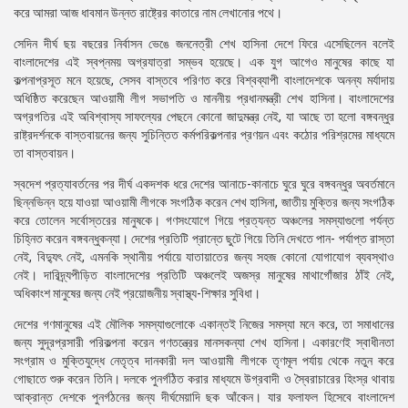
করে আমরা আজ ধাবমান উন্নত রাষ্ট্রের কাতারে নাম লেখানোর পথে।
সেদিন দীর্ঘ ছয় বছরের নির্বাসন ভেঙে জননেত্রী শেখ হাসিনা দেশে ফিরে এসেছিলেন বলেই
বাংলাদেশের এই স্বপ্নময় অগ্রযাত্রা সম্ভব হয়েছে। এক যুগ আগেও মানুষের কাছে যা
কল্পনাপ্রসূত মনে হয়েছে, সেসব বাস্তবে পরিণত করে বিশ্বব্যাপী বাংলাদেশকে অনন্য মর্যাদায়
অধিষ্ঠিত করেছেন আওয়ামী লীগ সভাপতি ও মাননীয় প্রধানমন্ত্রী শেখ হাসিনা। বাংলাদেশের
অগ্রগতির এই অবিশ্বাস্য সাফল্যের পেছনে কোনো জাদুমন্ত্র নেই, যা আছে তা হলো বঙ্গবন্ধুর
রাষ্ট্রদর্শনকে বাস্তবায়নের জন্য সুচিন্তিত কর্মপরিকল্পনার প্রণয়ন এবং কঠোর পরিশ্রমের মাধ্যমে
তা বাস্তবায়ন।
স্বদেশ প্রত্যাবর্তনের পর দীর্ঘ একদশক ধরে দেশের আনাচে-কানাচে ঘুরে ঘুরে বঙ্গবন্ধুর অবর্তমানে
ছিন্নভিন্ন হয়ে যাওয়া আওয়ামী লীগকে সংগঠিক করেন শেখ হাসিনা, জাতীয় মুক্তির জন্য সংগঠিক
করে তোলেন সর্বোস্তরের মানুষকে। গণসংযোগে গিয়ে প্রত্যন্ত অঞ্চলের সমস্যাগুলো পর্যন্ত
চিহ্নিত করেন বঙ্গবন্ধুকন্যা। দেশের প্রতিটি প্রান্তে ছুটে গিয়ে তিনি দেখতে পান- পর্যাপ্ত রাস্তা
নেই, বিদ্যুৎ নেই, এমনকি স্থানীয় পর্যায়ে যাতায়াতের জন্য সহজ কোনো যোগাযোগ ব্যবস্থাও
নেই। দারিদ্র্যপীড়িত বাংলাদেশের প্রতিটি অঞ্চলেই অজস্র মানুষের মাথাগোঁজার ঠাঁই নেই,
অধিকাংশ মানুষের জন্য নেই প্রয়োজনীয় স্বাস্থ্য-শিক্ষার সুবিধা।
দেশের গণমানুষের এই মৌলিক সমস্যাগুলোকে একান্তই নিজের সমস্যা মনে করে, তা সমাধানের
জন্য সুদূরপ্রসারী পরিকল্পনা করেন গণতন্ত্রের মানসকন্যা শেখ হাসিনা। একারণেই স্বাধীনতা
সংগ্রাম ও মুক্তিযুদ্ধে নেতৃত্ব দানকারী দল আওয়ামী লীগকে তৃণমূল পর্যায় থেকে নতুন করে
গোছাতে শুরু করেন তিনি। দলকে পুনর্গঠিত করার মাধ্যমে উগ্রবাদী ও স্বৈরাচারের হিংস্র থাবায়
আক্রান্ত দেশকে পুনর্গঠনের জন্য দীর্ঘমেয়াদি ছক আঁকেন। যার ফলাফল হিসেবে বাংলাদেশ