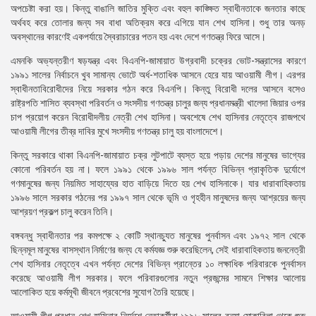
অপচেষ্টা করা হয়। কিন্তু বাঙালি জাতির মুক্তি এবং বহুল কাঙ্ক্ষিত স্বাধীনতাকে জনতার কাছে
অর্থবহ করে তোলার জন্য সব বাধা অতিক্রম করে এগিয়ে যান শেখ হাসিনা। শুধু তার অনড়
অবস্থানের কারণেই একপর্যায়ে স্বৈরাচারের পতন হয় এবং দেশে গণতন্ত্র ফিরে আসে।
এমনকি অভ্যন্তরীণ ষড়যন্ত্র এবং বিএনপি-জামায়াত উগ্রবাদী চক্রের ভোট-সন্ত্রাসের কারণে
১৯৯১ সালের নির্বাচনে খুব সামান্য ভোটে অর্ধ-শতাধিক আসনে হেরে যায় আওয়ামী লীগ। এরপর
স্বাধীনতাবিরোধীদের নিয়ে সরকার গঠন করে বিএনপি। কিন্তু বিরোধী দলের আসনে বসেও
রাষ্ট্রপতি শাসিত ব্যবস্থা পরিবর্তন ও সংসদীয় গণতন্ত্র চালুর জন্য প্রধানমন্ত্রী খালেদা জিয়ার ওপর
চাপ প্রয়োগ করেন বিরোধীদলীয় নেত্রী শেখ হাসিনা। অবশেষে শেখ হাসিনার নেতৃত্বে রাজপথে
আওয়ামী লীগের তীব্র দাবির মুখে সংসদীয় গণতন্ত্র চালু হয় বাংলাদেশে।
কিন্তু সরকারে থাকা বিএনপি-জামায়াত চক্র লুটপাটে ব্যস্ত হয়ে পড়ায় দেশের মানুষের ভাগ্যের
কোনো পরিবর্তন হয় না। ফলে ১৯৯১ থেকে ১৯৯৬ সাল পর্যন্ত বিভিন্ন প্রাকৃতিক দুর্যোগে
গণমানুষের জন্য নিয়মিত সাহায্যের হাত বাড়িয়ে দিতে হয় শেখ হাসিনাকে। যার ধারাবাহিকতায়
১৯৯৬ সালে সরকার গঠনের পর ১৯৯৭ সাল থেকে ভূমি ও গৃহহীন মানুষদের জন্য আশ্রয়ের জন্য
আশ্রয়ণ প্রকল্প চালু করেন তিনি।
বঙ্গবন্ধু স্বাধীনতার পর কমপক্ষে ২ কোটি স্থানচ্যুত মানুষের পুনর্বাসন এবং ১৯৭২ সাল থেকে
ছিন্নমূল মানুষের বাসস্থান নির্মাণের জন্য যে কর্মযজ্ঞ শুরু করেছিলেন, সেই ধারাবাহিকতায় জননেত্রী
শেখ হাসিনার নেতৃত্বে এখন পর্যন্ত দেশের বিভিন্ন প্রান্তের ১০ লক্ষাধিক পরিবারকে পুনর্বাসন
করেছে আওয়ামী লীগ সরকার। ফলে পরিবারগুলোর নতুন প্রজন্মের সামনে শিক্ষার আলোয়
আলোকিত হয়ে কর্মমূখী জীবনে প্রবেশের সুযোগ তৈরি হয়েছে।