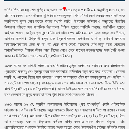
প্রেস
জাতির পিতা বঙ্গবন্ধু শেখ মুজিবুর রহমানকে সপরিবারের হত্যা-পরবর্তী এক ঝঞ্ঝাবিক্ষুব্ধ সময়ে, সব
রিলিজ
হারানোর বেদনা চেপে- জীবনের ঝুঁকি নিয়ে বঙ্গবন্ধুকন্যা শেখ হাসিনা দেশে ফিরেছিলেন বলেই আজ
স্বাধীনতার সুফল ভোগ করতে পারছে বাঙালি জাতি। উগ্রবাদ, জঙ্গিবাদ ও সন্ত্রাসের সীমাহীন
প্রকাশনা
হিংস্রতা দূরীভূত হয়ে সামাজিক নিরাপত্তা নিশ্চিত হয়েছে প্রতিটি মানুষের, প্রতিষ্ঠিত হয়েছে
আইনের শাসন। দারিদ্র্য-ক্ষুধা-মন্দার নিদারুণ কষ্টকর পথ অতিক্রম করে আজ সচ্ছল হয়ে উঠেছে
গ্যালারি
আপামর জনগণ। উগ্রবাদী চক্র এবং স্বৈরশাসকদের অপশাসন ও তীব্র শোষণে একসময়
অনাহারে-অর্ধাহারে ছেঁড়া কাপড় পরে বেঁচে থাকা দেশের অর্ধেকের বেশি মানুষ আজ পেয়েছেন
বিএনপি-
অর্থনৈতিকভাবে নিরাপদ জীবন, তারা নিজের চোখে দেখে যাচ্ছেন নতুনপ্রজন্মের জন্য তৈরি হওয়া
জামায়াত
আজকের ডিজিটাল বাংলাদেশের এই স্বপ্নীল পরিবর্তন।
সহিংসতা
১৯৭৫ সালের ১৫ আগস্ট কালরাতে বাঙালি জাতির মুক্তি সংগ্রামের মহানায়ক এবং বাংলাদেশের
সংগঠন
প্রতিষ্ঠাতা বঙ্গবন্ধু শেখ মুজিবুর রহমানকে সপরিবারে নির্মমভাবে হত্যা করে বর্বর ঘাতকেরা। সেসময়
স্বামী ড. ওয়াজেদ মিয়ার সঙ্গে ইউরোপে থাকায় ভাগ্যক্রমে বেঁচে যান বঙ্গবন্ধুকন্যা শেখ হাসিনা ও
নির্বাচনী
তার ছোট বোন শেখ রেহানা। বঙ্গবন্ধুকে হত্যার পর রাষ্ট্রক্ষমতা দখল করে দেশবাসীকে জিম্মি করে
ইশতেহার
রাখে উগ্রবাদী চক্র এবং স্বৈরশাসকেরা। তাদের নিপীড়নে আপামর বাঙালির জীবন যখন ওষ্ঠাগত,
তখন দেশবাসীকে মুক্ত করতে জীবনের ঝুঁকি নিয়ে দেশে ফেরেন শেখ হাসিনা।
১৯৮১ সালের ১৭ মে, স্বাধীন বাংলাদেশের ইতিহাসের খুবই তাৎপর্যপূর্ণ একটি ঐতিহাসিক
মাইলফলক। এদিন কোটি মানুষের আনন্দঅশ্রুতে সিক্ত হয়ে স্বদেশের মাটিতে পা রাখেন বঙ্গবন্ধু
তনয়া শেখ হাসিনা। আর একারণেই পরবর্তীতে পতন হয় স্বৈরাচারের, ব্যর্থ হয় উগ্রবাদী চক্র, ফিরে
আসে গণতন্ত্র, শুরু হয় উন্নয়নের কর্মযজ্ঞ, ভাগ্য বদলাতে থাকে সাধারণ মানুষের। যার
ধারাবাহিকতাতে বাংলাদেশ উন্নীত হয়েছে মধ্যম আয়ের দেশে, উন্নয়নশীল রাষ্ট্রের স্বীকৃতি অর্জন