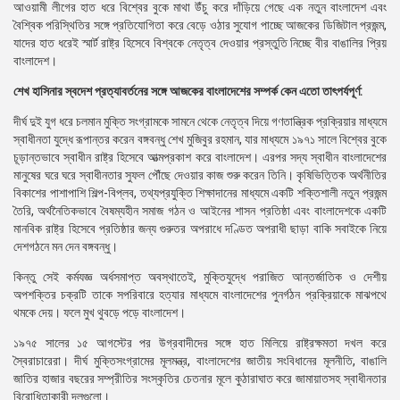
আওয়ামী লীগের হাত ধরে বিশ্বের বুকে মাথা উঁচু করে দাঁড়িয়ে গেছে এক নতুন বাংলাদেশ এবং
বৈশ্বিক পরিস্থিতির সঙ্গে প্রতিযোগিতা করে বেড়ে ওঠার সুযোগ পাচ্ছে আজকের ডিজিটাল প্রজন্ম,
যাদের হাত ধরেই স্মার্ট রাষ্ট্র হিসেবে বিশ্বকে নেতৃত্ব দেওয়ার প্রস্তুতি নিচ্ছে বীর বাঙালির প্রিয়
বাংলাদেশ।
শেখ হাসিনার স্বদেশ প্রত্যাবর্তনের সঙ্গে আজকের বাংলাদেশের সম্পর্ক কেন এতো তাৎপর্যপূর্ণ:
দীর্ঘ দুই যুগ ধরে চলমান মুক্তি সংগ্রামকে সামনে থেকে নেতৃত্ব দিয়ে গণতান্ত্রিক প্রক্রিয়ার মাধ্যমে
স্বাধীনতা যুদ্ধে রূপান্তর করেন বঙ্গবন্ধু শেখ মুজিবুর রহমান, যার মাধ্যমে ১৯৭১ সালে বিশ্বের বুকে
চূড়ান্তভাবে স্বাধীন রাষ্ট্র হিসেবে আত্মপ্রকাশ করে বাংলাদেশ। এরপর সদ্য স্বাধীন বাংলাদেশের
মানুষের ঘরে ঘরে স্বাধীনতার সুফল পৌঁছে দেওয়ার কাজ শুরু করেন তিনি। কৃষিভিত্তিক অর্থনীতির
বিকাশের পাশাপাশি শিল্প-বিপ্লব, তথ্যপ্রযুক্তি শিক্ষাদানের মাধ্যমে একটি শক্তিশালী নতুন প্রজন্ম
তৈরি, অর্থনৈতিকভাবে বৈষম্যহীন সমাজ গঠন ও আইনের শাসন প্রতিষ্ঠা এবং বাংলাদেশকে একটি
মানবিক রাষ্ট্র হিসেবে প্রতিষ্ঠার জন্য গুরুতর অপরাধে দণ্ডিত অপরাধী ছাড়া বাকি সবাইকে নিয়ে
দেশগঠনে মন দেন বঙ্গবন্ধু।
কিন্তু সেই কর্মযজ্ঞ অর্ধসমাপ্ত অবস্থাতেই, মুক্তিযুদ্ধে পরাজিত আন্তর্জাতিক ও দেশীয়
অপশক্তির চক্রটি তাকে সপরিবারে হত্যার মাধ্যমে বাংলাদেশের পুনর্গঠন প্রক্রিয়াকে মাঝপথে
থমকে দেয়। ফলে মুখ থুবড়ে পড়ে বাংলাদেশ।
১৯৭৫ সালের ১৫ আগস্টের পর উগ্রবাদীদের সঙ্গে হাত মিলিয়ে রাষ্ট্রক্ষমতা দখল করে
স্বৈরাচারেরা। দীর্ঘ মুক্তিসংগ্রামের মূলমন্ত্র, বাংলাদেশের জাতীয় সংবিধানের মূলনীতি, বাঙালি
জাতির হাজার বছরের সম্প্রীতির সংস্কৃতির চেতনার মূলে কুঠারাঘাত করে জামায়াতসহ স্বাধীনতার
বিরোধিতাকারী দলগুলো।