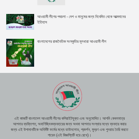
আওয়ামী লীগের পথচলা - দেশ ও মানুষের জন্য নিবেদিত থেকে আত্মদানের
ইতিহাস
বাংলাদেশের রাজনৈতিক সংস্কৃতির মূলধারা আওয়ামী লীগ
এই কাজটি বাংলাদেশ আওয়ামী লীগের কপিরাইটযুক্ত এবং অনুমোদিত। আপনি কেবলমাত্র
আপনার ব্যক্তিগত, অবাণিজ্যিকব্যবহারের জন্য অথবা আপনার সংস্থার মধ্যে ব্যবহার করার
জন্য এই উপাদানটিকে অনির্দিষ্ট ফর্মের মধ্যে ডাউনলোড, প্রদর্শন, মুদ্রণ এবং পুনরায় তৈরি করতে
পারেন (এই বিজ্ঞপ্তিটি ধরে রেখে)।