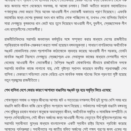
আওয়ামী লীগ প্রধান শেখ হাসিনার নির্দেশে নেতাকর্মীরা ১৯৯৮ সালের বন্যা মোকাবিলা থেকে শুরু
করে জনতার পাশে থেকেছেন সবসময়, যা আজো চলমান। নিকট অতীতে করোনা মহামারিতেও
গণমানুষের সেবা করতে গিয়ে অনেক আওয়ামী লীগ নেতাকর্মী অকাতরে প্রাণ দিয়েছেন। এমনকি
মহামারির মধ্যে দেশের কৃষকরা যখন ধান কাটার লোক পাচ্ছিলেন না, তখনও শেখ হাসিনার নির্দেশে
সারা দেশজুড়ে কৃষকদের ধান কেটে ঘরে তুলে দিয়েছেন আওয়ামী লীগ, যুবলীগ, স্বেচ্ছাসেবক লীগ
এবং ছাত্রলীগের নেতাকর্মীরা।
রাজনীতিবিদদের সরাসরি জনবান্ধব কর্মসূচির সঙ্গে সম্পৃক্ত করার মাধ্যমে দেশের রাজনীতির
প্রক্রিয়াকে মানবিক-মেরুকরণ করতে সমর্থ হয়েছেন বঙ্গবন্ধুকন্যা। সাধারণ নাগরিকদের অর্থনৈতিক
সঙ্কট মোকাবিলায় যেমন প্রশাসনিক কাঠামোকে ব্যবহার করেছে আওয়ামী লীগ সরকার, তেমনি
মানবিক সঙ্কট নিরসনে দেশজুড়ে স্বেচ্ছাশ্রম এবং সেবামূলক কাজের মাধ্যমে দেশবাসীর পাশে
থেকেছে আওয়ামী লীগ নেতাকর্মীরা। বৈশ্বিক সঙ্কট মোকাবিলায় কীভাবে রাজনৈতিক দলকে
সরাসরি মানবিক কাজে লাগানো যায়, সেই দৃষ্টান্ত স্থাপন করেছেন মাননীয় প্রধানমন্ত্রী শেখ
হাসিনা। যেকারণে সহিংসতা থেকে বেরিয়ে এসে মানবিক সমাজ গঠনের দিকে প্রবণতা সৃষ্টি হয়েছে
নতুন প্রজন্মের রাজনীতিতে।
শেখ হাসিনা দেশে ফেরার কারণে আশাহত বাঙালির সঙ্কট দূর হয়ে সমৃদ্ধি ফিরে এসেছে:
শোষণমুক্ত সমাজ ও সমৃদ্ধ জীবনের আশায় ষাট ও সত্তরের দশকসহ দীর্ঘ দুই যুগের বেশি সময় ধরে
বাঙালি জাতি জীবন বাজি রেখে মুক্তি সংগ্রামে অংশ নিয়েছে। সর্বকালের সর্বশ্রেষ্ঠ বাঙালি বঙ্গবন্ধু
শেখ মুজিবুর রহমান সাধারণ মানুষকে অভাবমুক্ত জীবন, অর্থনৈতিক সমৃদ্ধি ও সামাজিক সম্প্রীতি যে
স্বপ্ন দেখিয়েছিলেন, সেই জীবন অর্জনের জন্য আওয়ামী লীগের নেতৃত্বে দীর্ঘ মুক্তিসংগ্রামের পর
সরাসরি স্বাধীনতা যুদ্ধের মাধ্যমে বাংলাদেশকে একটি স্বাধীন রাষ্ট্র হিসেবে প্রতিষ্ঠা করেছে
আমাদের পূর্বপুরুষরা। স্বাধীনতার পর জাতীয় মুক্তি অর্জনের সেই লক্ষ্য পূরণের জন্য একের পর