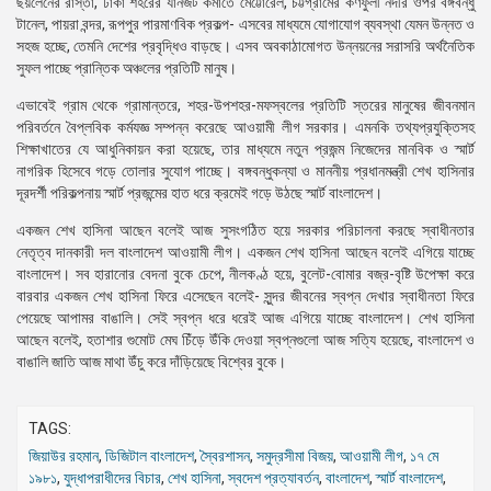
ছয়লেনের রাস্তা, ঢাকা শহরের যানজট কমাতে মেট্টোরেল, চট্টগ্রামের কর্ণফুলী নদীর ওপর বঙ্গবন্ধু
টানেল, পায়রা বন্দর, রূপপুর পারমাণবিক প্রকল্প- এসবের মাধ্যমে যোগাযোগ ব্যবস্থা যেমন উন্নত ও
সহজ হচ্ছে, তেমনি দেশের প্রবৃদ্ধিও বাড়ছে। এসব অবকাঠামোগত উন্নয়নের সরাসরি অর্থনৈতিক
সুফল পাচ্ছে প্রান্তিক অঞ্চলের প্রতিটি মানুষ।
এভাবেই গ্রাম থেকে গ্রামান্তরে, শহর-উপশহর-মফস্বলের প্রতিটি স্তরের মানুষের জীবনমান
পরিবর্তনে বৈপ্লবিক কর্মযজ্ঞ সম্পন্ন করেছে আওয়ামী লীগ সরকার। এমনকি তথ্যপ্রযুক্তিসহ
শিক্ষাখাতের যে আধুনিকায়ন করা হয়েছে, তার মাধ্যমে নতুন প্রজন্ম নিজেদের মানবিক ও স্মার্ট
নাগরিক হিসেবে গড়ে তোলার সুযোগ পাচ্ছে। বঙ্গবন্ধুকন্যা ও মাননীয় প্রধানমন্ত্রী শেখ হাসিনার
দূরদর্শী পরিকল্পনায় স্মার্ট প্রজন্মের হাত ধরে ক্রমেই গড়ে উঠছে স্মার্ট বাংলাদেশ।
একজন শেখ হাসিনা আছেন বলেই আজ সুসংগঠিত হয়ে সরকার পরিচালনা করছে স্বাধীনতার
নেতৃত্ব দানকারী দল বাংলাদেশ আওয়ামী লীগ। একজন শেখ হাসিনা আছেন বলেই এগিয়ে যাচ্ছে
বাংলাদেশ। সব হারানোর বেদনা বুকে চেপে, নীলকণ্ঠ হয়ে, বুলেট-বোমার বজ্র-বৃষ্টি উপেক্ষা করে
বারবার একজন শেখ হাসিনা ফিরে এসেছেন বলেই- সুন্দর জীবনের স্বপ্ন দেখার স্বাধীনতা ফিরে
পেয়েছে আপামর বাঙালি। সেই স্বপ্ন ধরে ধরেই আজ এগিয়ে যাচ্ছে বাংলাদেশ। শেখ হাসিনা
আছেন বলেই, হতাশার গুমোট মেঘ চিঁড়ে উঁকি দেওয়া স্বপ্নগুলো আজ সত্যি হয়েছে, বাংলাদেশ ও
বাঙালি জাতি আজ মাথা উঁচু করে দাঁড়িয়েছে বিশ্বের বুকে।
TAGS:
জিয়াউর রহমান
,
ডিজিটাল বাংলাদেশ
,
স্বৈরশাসন
,
সমুদ্রসীমা বিজয়
,
আওয়ামী লীগ
,
১৭ মে
১৯৮১
,
যুদ্ধাপরাধীদের বিচার
,
শেখ হাসিনা
,
স্বদেশ প্রত্যাবর্তন
,
বাংলাদেশ
,
স্মার্ট বাংলাদেশ
,