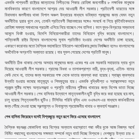
এমনকি পাশ্ববর্তী রাষ্ট্রের জান্তাদের নিপীড়নের শিকার রোহিঙ্গা জনগোষ্ঠীর ৮ লক্ষাধিক মানুষকে
মানবিকতার কারণে বাংলাদেশে আশ্রয় দেয় আওয়ামী লীগ সরকার। প্রতিবেশী ভারতের সঙ্গে
বিবাদমান জলসীমায় থাকা বিশাল অঞ্চল উদ্ধারের মাধ্যমে ভবিষ্যত প্রজন্মের জন্য যেমন নতুন
অর্থনীতির দুয়ার খুলে দেন, তেমনি প্রতিবেশী মিয়ানমারের সঙ্গেও সংঘর্ষে না গিয়ে কূটনৈতিকভাবে
রোহিঙ্গা সমস্যা সমাধানের প্রচেষ্টা এগিয়ে নিয়ে যাচ্ছেন শেখ হাসিনা। ফলে যুদ্ধ-বিগ্রহের সম্ভাবনা
আমূলে বিনষ্ট হওয়ায়, বিদেশি বিনিয়োগকারীরা তাদের বিনিয়োগ বৃদ্ধি করেছে বাংলাদেশে।
শান্তিকামী রাষ্ট্র হিসেবে বাংলাদেশের সুনাম প্রতিষ্ঠিত হওয়ায় দেশের অর্থনীতি চাঙ্গা হয়েছে,
একারণে করোনার মতো বৈশ্বিক মহামারিতে ইউরোপ-আমেরিকায় মন্দায় নিমজ্জিত হলেও বাংলাদেশের
অর্থনৈতিক অগ্রগতি অব্যাহত রয়েছে। যার সুফল পেয়েছে দেশের প্রতিটি মানুষ।
অর্থনীতি ঠিক থাকায় দেশের অসহায় মানুষদের জন্য একের পর এক সরকারি সহায়তার দ্বার খুলে
দিয়েছে আওয়ামী লীগ সরকার। গ্রামের বিধবা ও তালাকপ্রাপ্ত নারী, বৃদ্ধ-বৃদ্ধা, এতিম- যাদের
কেউ দেখে না, তাদের জন্য সরকারের পক্ষ থেকে ভাতার ব্যবস্থা করা হয়েছে। স্বাস্থ্য ব্যবস্থার
উন্নতি হওয়ায় কমেছে মাতৃমৃত্যু ও শিশুমৃত্যুর হার। এমনকি বুদ্ধিদীপ্ত ও স্বাস্থ্যসম্মত নতুন
প্রজন্ম সৃষ্টির লক্ষ্যে অন্তঃসত্ত্বা ও প্রসূতি নারীদের পুষ্টিকর খাবারের জন্য বিশেষ ভাতা দিচ্ছে
আওয়ামী লীগ সরকার। শেখ হাসিনার উদ্যোগে মাতৃত্বকালীন ছুটি বৃদ্ধি করে করা হয়েছে ছয় মাস,
চালু হয়েছে পিতৃত্বকালীন ছুটিও। টিসিবির পরিধি বৃদ্ধি এবং ওএমএস-এর মাধ্যমে কার্ডধারীদের
জন্য পৌঁছে দেওয়া হচ্ছে স্বল্পমূল্যে ও বিনামূল্যে প্রয়োজনীয় খাবার ও ব্যবহার্য সরঞ্জাম।
শেখ হাসিনা ফিরেছেন বলেই বিশ্বজুড়ে নতুন রূপে ফিরে এসেছে বাংলাদেশ:
বৈশ্বিক ষড়যন্ত্র মোকাবিলা করে বিশ্বের অন্যতম খরস্রোতা পদ্মা নদীর বুকে আজ নিজস্ব অর্থে
নির্মিত পদ্মাসেতু বাংলাদেশের সক্ষমতা সম্পর্কে নতুন বার্তা দিচ্ছে বিশ্বকে। দেশজুড়ে উন্নত চার ও