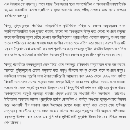
এক উদ্যোগ নেন বঙ্গবন্ধু। মাত্র সাড়ে তিন বছরের মধ্যে আন্তর্জাতিক ও অভ্যন্তরীণ বহুমার্ত্রিক
ষড়যন্ত্র মোকাবিলা করেও স্বাধীনতার সুফল জনগণের কাছে পৌঁছে দেওয়ার কাজ প্রায় সম্পন্ন
করছিলেন বঙ্গবন্ধু।
কিন্তু মুক্তিযুদ্ধের পরাজিত আন্তর্জাতিক কূটনৈতিক শক্তি ও দেশের অভ্যন্তরে থাকা
স্বাধীনতাবিরোধিরা যখন বুঝতে পারলো, তাদের সব অপপ্রয়াস ছিন্ন করে দেশের সাধারণ মানুষের
কাছে স্বাধীনতার সুফল পৌঁছে দেওয়ার যাবতীয় উদ্যোগ প্রায় গুছিয়ে এনেছেন বঙ্গবন্ধু, তখনই তারা
তাকে সপরিবারের হত্যার মাধ্যমে সদ্য স্বাধীন বাংলাদেশকে এতিম করে ফেলে। এরপর উগ্রবাদী
চক্র ও স্বৈরাচারেরা একজোট হয়ে দেশ পুনর্গঠনের জন্য বঙ্গবন্ধুর গৃহীত যাবতীয় উদ্যোগকে বাতিল
করে জঙ্গিবাদ, সহিংসতা ও সামাজিক বিভাজন সৃষ্টি করে দেশের মানুষের জীবন দূর্বিষহ করে তোলে।
কিন্তু পরবর্তীতে বঙ্গবন্ধুকন্যা দেশে ফিরে এসে বঙ্গবন্ধুর রাষ্ট্রদর্শন বাস্তবায়নে কাজ শুরু করলে,
আবারো মুক্তিযুদ্ধের চেতনা সমুন্নত করে সমৃদ্ধ জীবনের স্বপ্ন দেখতে থাকে সাধারণ মানুষ।
নব্বইয়ের দশকের পুরোটা সময় স্বৈরাচারবিরোধী আন্দোলন এবং ১৯৯১ থেকে ১৯৯৬ সাল পর্যন্ত
বিরোধী দলে থেকে দেশের মানুষের যেসব সমস্যা চিহ্নিত করেন শেখ হাসিনা, ১৯৯৬ সালে সরকার
গঠনের পর সেসব সঙ্কট দূর করার উদ্যোগ নেন। কিন্তু দীর্ঘ দুই দশক দরে রাষ্ট্রযন্ত্র খুবলে খাওয়া
অপশক্তিদের বহুমুখী ষড়যন্ত্রে বারবার ধাক্কা খেতে হয় আওয়ামী লীগ সরকারকে। তারপরও
ইতিহাসের অন্যতম ভয়াবহ প্রাকৃতিক দুর্যোগ মোকাবিলা ও পার্বত্য অঞ্চলের দ্বন্দ্ব-সংঘাত নিরসন
করে আওয়ামী লীগ সরকার খাদ্য উৎপাদনে দেশকে স্বয়ং সম্পূর্ণ করে তোলে শেখ হাসিনার
নেতৃত্বে। পরবর্তীতে ২০০৯ সালে সরকার গঠনের পর নতুন প্রজন্মের দাবি অনুসারে পশ্চিমাদের
রক্তচক্ষু উপেক্ষা করে ১৯৭১-এর খুনি-ধর্ষক-লুটপাটকারী যুদ্ধাপরাধীদের বিচারের নিশ্চিত করেন
শেখ হাসিনা।