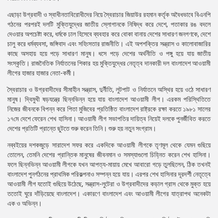
এছাড়া উগ্রবাদী ও স্বাধীনতাবিরোধীদের নিয়ে স্বৈরাচার জিয়াউর রহমান কর্তৃক অবৈধভাবে বিএনপি
গঠনের পরপরই দলটি মুক্তিযুদ্ধের জাতীয় স্লোগানকে নিষিদ্ধ করে দেশে, পতাকার রঙ বদলে
দেওয়ার অপচেষ্টা করে, ধর্মকে ঢাল হিসেবে ব্যবহার করে বোকা বানায় দেশের সাধারণ জনগণকে, দেশে
চালু করে ধর্মব্যবসা, জঙ্গিবাদ এবং সহিংসতার রাজনীতি। এই অপশক্তির সন্ত্রাস ও কালোবাজারির
কাছে অসহায় হয়ে পড়ে সাধারণ মানুষ। ধসে পড়ে দেশের অর্থনীতি ও পঙ্গু হয়ে যায় জাতীয়
সংস্কৃতি। রাজনৈতিক নির্যাতনের শিকার হয় মুক্তিযুদ্ধের নেতৃত্ব দানকারী দল বাংলাদেশ আওয়ামী
লীগের হাজার হাজার নেতা-কর্মী।
স্বৈরাচার ও উগ্রবাদীদের সীমাহীন সন্ত্রাস, দুর্নীতি, লুটপাট ও নির্যাতনে অস্থির হয়ে ওঠে সাধারণ
মানুষ। দ্বিমুখী ষড়যন্ত্রে ছিন্নভিন্ন হয়ে যায় বাংলাদেশ আওয়ামী লীগ। এরকম পরিস্থিতিতে
নিজের জীবনকে বিপন্ন করে পিতা মুজিবের প্রতিষ্ঠিত বাংলাদেশ রাষ্ট্রকে রক্ষা করতে ১৯৮১ সালের
১৭মে দেশে ফেরেন শেখ হাসিনা। আওয়ামী লীগ সভাপতির দায়িত্ব নিয়েই দলকে পুনর্জীবিত করতে
দেশের প্রতিটি প্রান্তে ছুটতে শুরু করেন তিনি। শুরু হয় নতুন সংগ্রাম।
নব্বইয়ের দশকজুড়ে সারাদেশ সফর করে একদিকে আওয়ামী লীগকে তৃণমূল থেকে যেমন গুছিয়ে
তোলেন, তেমনি দেশের প্রান্তিক মানুষের জীবনমান ও সমস্যাগুলো চিহ্নিত করেন শেখ হাসিনা।
ফলে ছিন্নভিন্ন আওয়ামী লীগকে যখন আপত্য-মায়ায় মেখে আবারো গড়ে তুলছিলেন, ঠিক তখনই
বাংলাদেশ পুনর্গঠনের প্রাথমিক পরিকল্পনাও সম্পন্ন হয়ে যায়। এরপর শেখ হাসিনার দূরদর্শী নেতৃত্বে
আওয়ামী লীগ যতোই গুছিয়ে উঠেছে, সন্ত্রাস-লুটেরা ও উগ্রবাদীদের কড়াল গ্রাস থেকে মুক্ত হয়ে
ততোই ঘুরে দাঁড়িয়েছে বাংলাদেশ। একারণে বাংলাদেশ এবং আওয়ামী লীগের যাত্রাপথ অনেকটা
এক ও অভিন্ন।