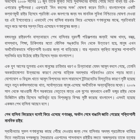
অবশেষে ২০০৮ সালের ১১ জুন তাকে মুক্তি দিয়ে সুধাসদনের বাসায় পৌঁছে দিতে বাধ্য হয় এক-
এগারোর কুশীলবরা। এরপরেই 'দিন বদলের সনদ' ঘোষণা করেন তিনি। বাংলাদেশকে একটি
কল্যাণমুখী রাষ্ট্র হিসেবে প্রতিষ্ঠা এবং জনগণের জন্য সব মানবিক সুবিধা নিশ্চিতের ঘোষণা দেওয়া
হয় এই ইশতেহারে। এভাবেই শেখ হাসিনা বারবার ফিরে এসেছেন গণমানুষের মাঝে, প্রতিবারই
নতুন করে আশার স্বপ্ন নিয়ে এসেছেন গণমানুষের জন্য।
বঙ্গবন্ধুর রাষ্ট্রদর্শন বাস্তবায়নে শেখ হাসিনার দূরদর্শী পরিকল্পনার জন্যই আজ খাদ্য, বস্ত্র,
বাসস্থান, শিক্ষা, চিকিৎসার মতো মৌলিক সঙ্কটের দিন থেকে উত্তরণ হয়ে, মানুষ এখন
অর্থনৈতিকভাবে শক্তিশালী হওয়ার জন্য পা বাড়িয়েছে। যার প্রভাবে ব্যক্তি মানুষের পাশাপাশি
স্বনির্ভর হয়ে উঠেছে রাষ্ট্র হিসেবে স্বয়ং বাংলাদেশ।
এক যুগ আগের তুলনায় এখন মানুষের চাহিদার ধরণ ও চিন্তাধারা যেমন আমূল বদলে গেছে, তেমনি
অবকাঠামোগত উন্নয়নের কারণে দেশের বাহ্যিক অবস্থার পরিবর্তনও চোখে পড়ার মতো।
যোগাযোগ ও বিদ্যুৎ খাতে আমূল বিপ্লবের ফলে সারাদেশে ইন্টারনেটের বিস্তৃতির কারণে সৃষ্টি হয়েছে
নতুন নতুন কর্মসংস্থানের খাত, সর্বোস্তরের মানুষ এসেছে অর্থনৈতিক অন্তর্ভূক্তির মধ্যে। ২০০৯
সাল থেকে আওয়ামী লীগ সরকারের নেতৃত্বে মাত্র এক যুগের ব্যবধানে একটি ভঙ্গুর রাষ্ট্র থেকে
ডিজিটাল রাষ্ট্র হিসেবে আবির্ভূত হয়ে বিশ্বজুড়ে বিস্ময় সৃষ্টি করেছে বাংলাদেশ। এসবই হয়েছে
একজন শেখ হাসিনা আছেন বলে।
শেখ হাসিনা ফিরেছেন বলেই ফিরে এসেছে গণতন্ত্র, অনটন শেষে বাঙালি জাতি পেয়েছে শক্তিশালী
মানবিক রাষ্ট্র:
স্বাধীনতার সুফল গণমানুষের কাছে পৌঁছে দেওয়ার জন্য শেখ হাসিনার অদম্য প্রচেষ্টাকে থামিয়ে
দিতে নব্বইয়ের দশকজুড়ে স্বৈরাচার এরশাদের শাসনামলে রাষ্ট্রীয় মদতে অজস্রবার তাকে হত্যার