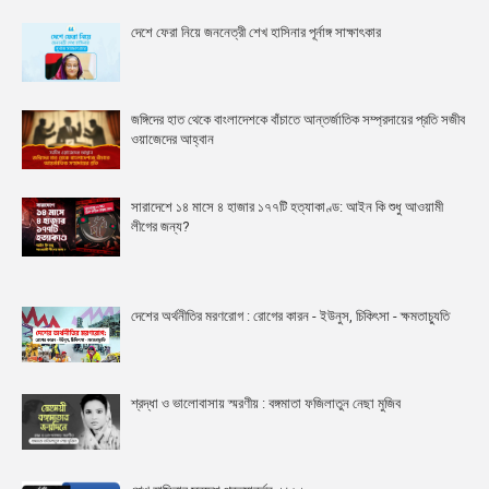
দেশে ফেরা নিয়ে জননেত্রী শেখ হাসিনার পূর্নাঙ্গ সাক্ষাৎকার
জঙ্গিদের হাত থেকে বাংলাদেশকে বাঁচাতে আন্তর্জাতিক সম্প্রদায়ের প্রতি সজীব
ওয়াজেদের আহ্বান
সারাদেশে ১৪ মাসে ৪ হাজার ১৭৭টি হত্যাকাণ্ড: আইন কি শুধু আওয়ামী
লীগের জন্য?
দেশের অর্থনীতির মরণরোগ : রোগের কারন - ইউনুস, চিকিৎসা - ক্ষমতাচ্যুতি
শ্রদ্ধা ও ভালোবাসায় স্মরণীয় : বঙ্গমাতা ফজিলাতুন নেছা মুজিব