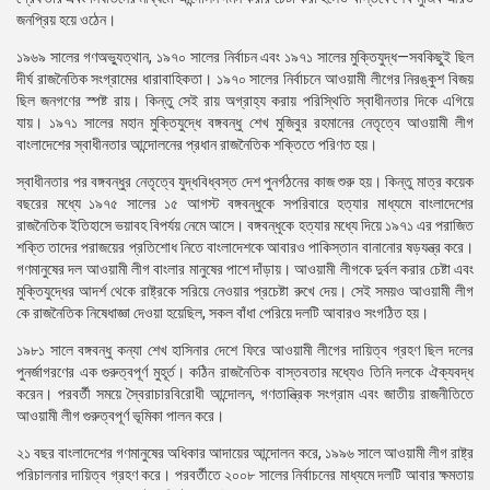
জনপ্রিয় হয়ে ওঠেন।
১৯৬৯ সালের গণঅভ্যুত্থান, ১৯৭০ সালের নির্বাচন এবং ১৯৭১ সালের মুক্তিযুদ্ধ—সবকিছুই ছিল
দীর্ঘ রাজনৈতিক সংগ্রামের ধারাবাহিকতা। ১৯৭০ সালের নির্বাচনে আওয়ামী লীগের নিরঙ্কুশ বিজয়
ছিল জনগণের স্পষ্ট রায়। কিন্তু সেই রায় অগ্রাহ্য করায় পরিস্থিতি স্বাধীনতার দিকে এগিয়ে
যায়। ১৯৭১ সালের মহান মুক্তিযুদ্ধে বঙ্গবন্ধু শেখ মুজিবুর রহমানের নেতৃত্বে আওয়ামী লীগ
বাংলাদেশের স্বাধীনতার আন্দোলনের প্রধান রাজনৈতিক শক্তিতে পরিণত হয়।
স্বাধীনতার পর বঙ্গবন্ধুর নেতৃত্বে যুদ্ধবিধ্বস্ত দেশ পুনর্গঠনের কাজ শুরু হয়। কিন্তু মাত্র কয়েক
বছরের মধ্যে ১৯৭৫ সালের ১৫ আগস্ট বঙ্গবন্ধুকে সপরিবারে হত্যার মাধ্যমে বাংলাদেশের
রাজনৈতিক ইতিহাসে ভয়াবহ বিপর্যয় নেমে আসে। বঙ্গবন্ধুকে হত্যার মধ্যে দিয়ে ১৯৭১ এর পরাজিত
শক্তি তাদের পরাজয়ের প্রতিশোধ নিতে বাংলাদেশকে আবারও পাকিস্তান বানানোর ষড়যন্ত্র করে।
গণমানুষের দল আওয়ামী লীগ বাংলার মানুষের পাশে দাঁড়ায়। আওয়ামী লীগকে দুর্বল করার চেষ্টা এবং
মুক্তিযুদ্ধের আদর্শ থেকে রাষ্ট্রকে সরিয়ে নেওয়ার প্রচেষ্টা রুখে দেয়। সেই সময়ও আওয়ামী লীগ
কে রাজনৈতিক নিষেধাজ্ঞা দেওয়া হয়েছিল, সকল বাঁধা পেরিয়ে দলটি আবারও সংগঠিত হয়।
১৯৮১ সালে বঙ্গবন্ধু কন্যা শেখ হাসিনার দেশে ফিরে আওয়ামী লীগের দায়িত্ব গ্রহণ ছিল দলের
পুনর্জাগরণের এক গুরুত্বপূর্ণ মুহূর্ত। কঠিন রাজনৈতিক বাস্তবতার মধ্যেও তিনি দলকে ঐক্যবদ্ধ
করেন। পরবর্তী সময়ে স্বৈরাচারবিরোধী আন্দোলন, গণতান্ত্রিক সংগ্রাম এবং জাতীয় রাজনীতিতে
আওয়ামী লীগ গুরুত্বপূর্ণ ভূমিকা পালন করে।
২১ বছর বাংলাদেশের গণমানুষের অধিকার আদায়ের আন্দোলন করে, ১৯৯৬ সালে আওয়ামী লীগ রাষ্ট্র
পরিচালনার দায়িত্ব গ্রহণ করে। পরবর্তীতে ২০০৮ সালের নির্বাচনের মাধ্যমে দলটি আবার ক্ষমতায়