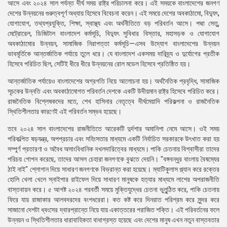
আসে এবং ২০২৪ সাল পর্যন্ত দীর্ঘ সময় রাষ্ট্র পরিচালনা করে। এই সময়কে বাংলাদেশের জনগণ
দেশের উন্নয়নের গুরুত্বপূর্ণ অধ্যায় হিসেবে বিবেচনা করেন। এই সময়ে দেশের অবকাঠামো, বিদ্যুৎ,
যোগাযোগ, তথ্যপ্রযুক্তি, শিক্ষা, স্বাস্থ্য এবং অর্থনীতিতে বড় পরিবর্তন আসে। পদ্মা সেতু,
মেট্রোরেল, ডিজিটাল বাংলাদেশ কর্মসূচি, বিদ্যুৎ সুবিধার বিস্তার, মহাসড়ক ও যোগাযোগ
অবকাঠামোর উন্নয়ন, সামাজিক নিরাপত্তা কর্মসূচি—এসব উদ্যোগ বাংলাদেশের উন্নয়ন
ভাবমূর্তিকে আন্তর্জাতিক পর্যায়ে তুলে ধরে। যে বাংলাদেশ একসময় দারিদ্র্য ও দুর্যোগের প্রতীক
হিসেবে পরিচিত ছিল, সেটিই ধীরে ধীরে উন্নয়নের রোল মডেল হিসেবে প্রতিষ্ঠিত হয়।
আন্তর্জাতিক পর্যায়েও বাংলাদেশের অগ্রগতি নিয়ে আলোচনা হয়। অর্থনৈতিক প্রবৃদ্ধি, সামাজিক
সূচকের উন্নতি এবং অবকাঠামোগত পরিবর্তন দেশকে একটি উদীয়মান রাষ্ট্র হিসেবে পরিচিত করে।
রাজনৈতিক বিশ্লেষকদের মতে, শেখ হাসিনার নেতৃত্বে দীর্ঘমেয়াদি পরিকল্পনা ও রাজনৈতিক
স্থিতিশীলতার কারণেই এই পরিবর্তন সম্ভব হয়েছে।
তবে ২০২৪ সাল বাংলাদেশের রাজনীতিতে আরেকটি দুর্দশার অমানিশা নেমে আসে। ওই সময়
পরিকল্পিত ষড়যন্ত্র, অপপ্রচার এবং সহিংসতার মাধ্যমে একটি নির্বাচিত সরকারকে উৎখাত করা হয়
সম্পুর্ণ প্রতারণা ও অবৈধ অসাংবিধানিক দখলদারিত্বের মাধ্যমে। পাকি চেতনায় বিশ্বাসীরা তাদের
পরিচয় গোপন করেছে, তাদের আসল চেহারা জনগণকে বুঝতে দেয়নি। "বঙ্গবন্ধুর বাংলায় বৈষম্যের
ঠাই নাই" শ্লোগান দিয়ে সাধারণ জনগণকে বিভ্রান্ত করা হয়েছে। ম্যাটিকুলাস প্ল্যান করে রক্তের
হোলি খেলা খেলে স্নাইপার রাইফেল দিয়ে সাধারণ মানুষকে হত্যার মাধ্যমে লাশের অপরাজনীতি
বাস্তবায়ন করে। ৫ আগষ্ট ২০২৪ পরবর্তী সময়ে মুক্তিযুদ্ধের চেতনা ভুলুন্ঠিত করে, পাকি চেতনায়
ফিরে যায় রাজাকার আলবদরদের বংশধরেরা। কত কষ্ট করে দিনরাত পরিশ্রম করে সুন্দর করে
সাজানো দেশটা ধ্বংসের দ্বারপ্রান্তে নিয়ে যায় একাত্তরের পরাজিত শক্তি। এই পরিবর্তনের ফলে
উন্নয়ন ও স্থিতিশীলতার ধারাবাহিকতা বাধাগ্রস্ত হয়েছে এবং দেশের মানুষ এখন নতুন বাস্তবতার