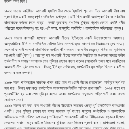
কতটা গভীর ছিল।
১৯৫৫ সালের কাউন্সিলে আওয়ামী মুসলিম লীগ থেকে ‘মুসলিম’ শব্দ বাদ দিয়ে আওয়ামী লীগ নাম
গ্রহণ ছিল একটি গুরুত্বপূর্ণ রাজনৈতিক রূপান্তর। এটি ছিল একটি অসাম্প্রদায়িক ও সর্বজনীন
রাজনৈতিক দর্শনের দিকে যাত্রা। দলটি বুঝেছিল, বাঙালির মুক্তির প্রশ্ন কোনো একটি ধর্মীয়
পরিচয়ের মধ্যে সীমাবদ্ধ নয়; বরং এটি ভাষা, সংস্কৃতি, অর্থনীতি ও রাজনৈতিক অধিকারের প্রশ্ন।
১৯৫৭ সালের কাগমারী সম্মেলন আওয়ামী লীগের ইতিহাসে একটি উল্লেখযোগ্য অধ্যায়।
আন্তর্জাতিক নীতি ও রাজনৈতিক কৌশল নিয়ে মতপার্থক্যের কারণে দল বিভাজনের মুখে পড়ে।
মওলানা ভাসানী আলাদা রাজনৈতিক সংগঠন গঠন করেন। ভাসানীর নেতৃত্বে গঠিত হয় ন্যাশনাল
আওয়ামী পার্টি (ন্যাপ)। আর মূল দল আওয়ামী লীগের সভাপতি নির্বাচিত হন মওলানা আবদুর রশীদ
তর্কবাগীশ ও সাধারণ সম্পাদক শেখ মুজিবুর রহমান বহাল থাকেন।অনেকেই তখন মনে করেছিলেন
আওয়ামী লীগ দুর্বল হয়ে যাবে। কিন্তু ইতিহাস দেখিয়েছে, সংগঠনটির মূল শক্তি ছিল তার কর্মী ও
জনগণের সঙ্গে সম্পর্ক।
১৯৫৮ সালে পাকিস্তানে সামরিক শাসন জারি হলে আওয়ামী লীগের রাজনৈতিক কার্যক্রম স্থগিত
হয়ে যায়। কিন্তু দমন করে রাজনৈতিক আকাঙ্ক্ষাকে দীর্ঘদিন আটকে রাখা যায়নি। ১৯৬৪ সালে দল
পুনরুজ্জীবিত হয় এবং শেখ মুজিবুর রহমান আবার সংগঠনকে নতুনভাবে শক্তিশালী করার কাজে
মনোযোগ দেন।
১৯৬৬ সালের ছয় দফা ছিল আওয়ামী লীগের ইতিহাসে সবচেয়ে গুরুত্বপূর্ণ রাজনৈতিক বাঁকগুলোর
একটি। শেখ মুজিবুর রহমান ছয় দফার মাধ্যমে পূর্ব বাংলার মানুষের অর্থনৈতিক ও রাজনৈতিক
অধিকারকে স্পষ্ট দাবিতে রূপ দেন। পাকিস্তানি শাসকগোষ্ঠী এটিকে বিচ্ছিন্নতার ষড়যন্ত্র হিসেবে
দেখলেও সাধারণ মানুষ এটিকে নিজেদের মুক্তির সনদ হিসেবে গ্রহণ করে। আগরতলা মামলা,
গ্রেফতার এবং নির্যাতনের মাধ্যমে আন্দোলন দমন করার চেষ্টা করা হলেও বাস্তবে শেখ মুজিব আরও