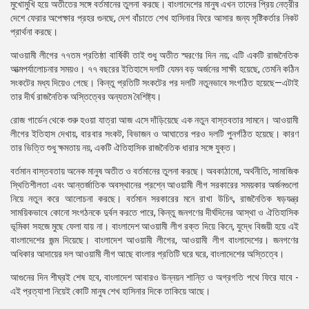
মুখোমুখি হয়ে অতীতের সঙ্গে বর্তমানের তুলনা করছে। বাংলাদেশের মানুষ এখন তাদের প্রিয় নেত্রীর
দেশে ফেরার অপেক্ষার প্রহর গুনছে, দেশ বাঁচাতে শেখ হাসিনার ফিরে আসার জন্য সৃষ্টিকর্তার নিকট
প্রার্থনা করছে।
আওয়ামী লীগের ৭৭তম প্রতিষ্ঠা বার্ষিকী তাই শুধু অতীত স্মরণের দিন নয়; এটি একটি রাজনৈতিক
আত্মপর্যালোচনার সময়ও। ৭৭ বছরের ইতিহাসে দলটি যেমন বড় অর্জনের সাক্ষী হয়েছে, তেমনি কঠিন
সংকটের মধ্য দিয়েও গেছে। কিন্তু প্রতিটি সংকটের পর দলটি নতুনভাবে সংগঠিত হয়েছে—এটাই
তার দীর্ঘ রাজনৈতিক অস্তিত্বের অন্যতম বৈশিষ্ট্য।
রোজ গার্ডেন থেকে শুরু হওয়া যাত্রা আজ এসে দাঁড়িয়েছে এক নতুন বাস্তবতার সামনে। আওয়ামী
লীগের ইতিহাস দেখায়, বারবার সংকট, বিভাজন ও আঘাতের পরও দলটি পুনর্গঠিত হয়েছে। কারণ
তার ভিত্তি শুধু ক্ষমতায় নয়, একটি ঐতিহাসিক রাজনৈতিক ধারার সঙ্গে যুক্ত।
বর্তমান বাস্তবতায় অনেক মানুষ অতীত ও বর্তমানের তুলনা করছে। অবকাঠামো, অর্থনীতি, সামাজিক
স্থিতিশীলতা এবং আন্তর্জাতিক অবস্থানের প্রশ্নে আওয়ামী লীগ সরকারের সময়কার অর্জনগুলো
নিয়ে নতুন করে আলোচনা করছে। বর্তমান সরকারের মনে রাখা উচিৎ, রাজনৈতিক ষড়যন্ত্র
সাময়িকভাবে কোনো সংগঠনকে দুর্বল করতে পারে, কিন্তু জনগণের দীর্ঘদিনের আস্থা ও ঐতিহাসিক
ভূমিকা সহজে মুছে ফেলা যায় না। বাংলাদেশ আওয়ামী লীগ রক্ত দিয়ে কিনে, যুদ্ধে বিজয়ী হয়ে এই
বাংলাদেশের জন্ম দিয়েছে। বাংলাদেশ আওয়ামী লীগের, আওয়ামী লীগ বাংলাদেশের। জনগণের
অধিকার আদায়ের দল আওয়ামী লীগ আছে বাংলার প্রতিটি ঘরে ঘরে, বাংলাদেশের অস্তিত্বে।
আগুনের দিন শীঘ্রই শেষ হবে, বাংলাদেশ আবারও উন্নয়ন শান্তি ও অগ্রগতি পথে ফিরে যাবে -
এই প্রত্যাশা নিয়েই কোটি মানুষ শেখ হাসিনার দিকে তাকিয়ে আছে।