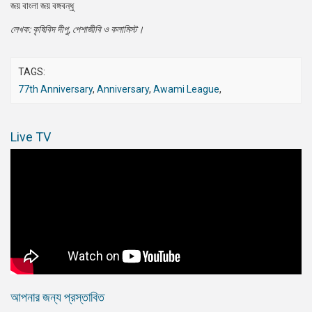
জয় বাংলা জয় বঙ্গবন্ধু
লেখক: কৃষিবিদ দীপু, পেশাজীবি ও কলামিস্ট।
TAGS:
77th Anniversary
,
Anniversary
,
Awami League
,
Live TV
আপনার জন্য প্রস্তাবিত