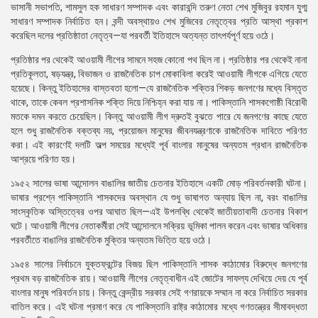
ভাসানী সভাপতি, শামসুল হক সাধারণ সম্পাদক এবং কারাবন্দি তরুণ নেতা শেখ মুজিবুর রহমান যুগ্ম
সাধারণ সম্পাদক নির্বাচিত হন। বন্দী অবস্থায়ও শেখ মুজিবের নেতৃত্বের প্রতি আস্থা প্রকাশ
করেছিল দলের প্রতিষ্ঠাতা নেতৃত্ব—যা পরবর্তী ইতিহাসে অত্যন্ত তাৎপর্যপূর্ণ হয়ে ওঠে।
প্রতিষ্ঠার পর থেকেই আওয়ামী লীগের সামনে সহজ কোনো পথ ছিল না। প্রতিষ্ঠার পর থেকেই নানা
প্রতিকূলতা, ষড়যন্ত্র, বিভাজন ও রাজনৈতিক চাপ মোকাবিলা করেই আওয়ামী লীগকে এগিয়ে যেতে
হয়েছে। কিন্তু ইতিহাসের বাস্তবতা হলো—যে রাজনৈতিক শক্তির শিকড় জনগণের মধ্যে বিস্তৃত
থাকে, তাকে কেবল প্রশাসনিক শক্তি দিয়ে নিশ্চিহ্ন করা যায় না। পাকিস্তানি শাসকগোষ্ঠী বিরোধী
মতকে দমন করতে চেয়েছিল। কিন্তু আওয়ামী লীগ দ্রুতই বুঝতে পারে যে জনগণের কাছে যেতে
হলে শুধু রাজনৈতিক বক্তব্য নয়, প্রয়োজন মানুষের জীবনযন্ত্রণাকে রাজনৈতিক দাবিতে পরিণত
করা। এই কারণেই দলটি অল্প সময়ের মধ্যেই পূর্ব বাংলার মানুষের অন্যতম প্রধান রাজনৈতিক
আশ্রয়ে পরিণত হয়।
১৯৫২ সালের ভাষা আন্দোলন বাঙালির জাতীয় চেতনার ইতিহাসে একটি মোড় পরিবর্তনকারী ঘটনা।
ভাষার প্রশ্নে পাকিস্তানি শাসকদের অবস্থান যে শুধু ভাষাগত অন্যায় ছিল না, বরং বাঙালির
সাংস্কৃতিক অস্তিত্বের ওপর আঘাত ছিল—এই উপলব্ধি থেকেই জাতীয়তাবাদী চেতনার বিকাশ
ঘটে। আওয়ামী লীগের নেতাকর্মীরা সেই আন্দোলনে সক্রিয় ভূমিকা পালন করেন এবং ভাষার অধিকার
পরবর্তীতে বাঙালির রাজনৈতিক মুক্তির অন্যতম ভিত্তি হয়ে ওঠে।
১৯৫৪ সালের নির্বাচনে যুক্তফ্রন্টের বিজয় ছিল পাকিস্তানি শাসক কাঠামোর বিরুদ্ধে জনগণের
প্রথম বড় রাজনৈতিক রায়। আওয়ামী লীগের নেতৃত্বাধীন এই জোটের সাফল্য দেখিয়ে দেয় যে পূর্ব
বাংলার মানুষ পরিবর্তন চায়। কিন্তু কেন্দ্রীয় সরকার সেই গণরায়কে সম্মান না করে নির্বাচিত সরকার
বাতিল করে। এই ঘটনা প্রমাণ করে যে পাকিস্তানি রাষ্ট্র কাঠামোর মধ্যে গণতন্ত্রের সীমাবদ্ধতা