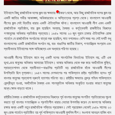
প্রেস
রিলিজ
ইতিহাসে কিছু রাজনৈতিক দলের জন্ম হয় ক্ষমতার সমীকরণ থেকে, আর কিছু রাজনৈতিক দলের জন্ম হয়
একটি জাতির গভীর আকাঙ্ক্ষা, অধিকারবোধ ও অস্তিত্বের প্রশ্ন থেকে। বাংলাদেশ আওয়ামী
প্রকাশনা
লীগের জন্ম সেই দ্বিতীয় ধারার একটি ঐতিহাসিক ঘটনা। বাংলাদেশ আওয়ামী লীগ এমন একটি
রাজনৈতিক প্রতিষ্ঠান, যার জন্ম হয়েছিল অন্যায়, বৈষম্য ও কর্তৃত্ববাদী রাজনীতির বিরুদ্ধে
গ্যালারি
গণমানুষের অধিকার প্রতিষ্ঠার প্রত্যয়ে। ১৯৪৯ সালের ২৩ জুন পুরান ঢাকার ঐতিহাসিক রোজ
গার্ডেনে যে রাজনৈতিক সংগঠনের যাত্রা শুরু হয়েছিল, সাত দশকেরও বেশি সময় পর সেই দলটি শুধু
বিএনপি-
বাংলাদেশের একটি রাজনৈতিক সংগঠন নয়, বরং বাঙালির জাতীয় বিকাশ, গণতান্ত্রিক সংগ্রাম এবং
জামায়াত
স্বাধীনতার ইতিহাসের সঙ্গে অবিচ্ছেদ্য এক অধ্যায়ে পরিণত হয়েছে।
সহিংসতা
আওয়ামী লীগের ইতিহাস মানে শুধু একটি দলের সাংগঠনিক বিবর্তনের ইতিহাস নয়; এটি এক
ভূখণ্ডের মানুষের অধিকার আদায়ের ইতিহাস। ভাষার অধিকার থেকে শুরু করে অর্থনৈতিক মুক্তি,
সংগঠন
স্বায়ত্তশাসন থেকে স্বাধীনতা—বাঙালির প্রতিটি বড় রাজনৈতিক বাঁকে আওয়ামী লীগের
উপস্থিতি ছিল দৃশ্যমান। ১৯৪৭ সালের দেশভাগের পর পাকিস্তান রাষ্ট্র প্রতিষ্ঠিত হলেও পূর্ব
নির্বাচনী
বাংলার মানুষের প্রত্যাশা দ্রুতই হতাশায় পরিণত হয়। রাষ্ট্রীয় ক্ষমতার কেন্দ্র পশ্চিম পাকিস্তানে
ইশতেহার
কেন্দ্রীভূত হওয়া, অর্থনৈতিক বৈষম্য এবং সাংস্কৃতিক অধিকার সংকুচিত হওয়ার কারণে মানুষের
মধ্যে ক্ষোভ বাড়তে থাকে।
রাষ্ট্রীয় বৈষম্য ও রাজনৈতিক কর্তৃত্ববাদের বিরুদ্ধে পূর্ব বাংলার মানুষের সংগঠিত প্রতিরোধের সূচনা
করতে পূর্ব বাংলার গণতান্ত্রিক ও প্রগতিশীল ধারার নেতারা উপলব্ধি করেন যে জনগণের অধিকার
রক্ষার জন্য একটি নতুন রাজনৈতিক শক্তির প্রয়োজন। সেই প্রয়োজন থেকেই ১৯৪৯ সালের ২৩
জুন রোজ গার্ডেনে প্রতিষ্ঠিত হয় পূর্ব পাকিস্তান আওয়ামী মুসলিম লীগ। মওলানা আবদুল হামিদ খান