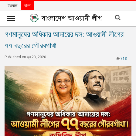
ইংরেজি
বাংলা
গণমানুষের অধিকার আদায়ের দল: আওয়ামী লীগের
খবর
৭৭ বছরের গৌরবগাথা
দলের
খবর
Published on জুন 23, 2026
713
বিশেষ
নিবন্ধ
বিশেষ
প্রতিবেদন
মতামত
উন্নয়নের
বাংলাদেশ
নিউজলেটার