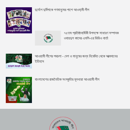
দুর্যোগ দুর্বিপাকে গণমানুষের পাশে আওযা়মী লীগ
৭৫তম প্রতিষ্ঠাবার্ষিকী উপলক্ষে সাধারণ সম্পাদক
ওবায়দুল কাদের এমপি-এর ভিডিও বার্তা
আওয়ামী লীগের পথচলা - দেশ ও মানুষের জন্য নিবেদিত থেকে আত্মদানের
ইতিহাস
বাংলাদেশের রাজনৈতিক সংস্কৃতির মূলধারা আওয়ামী লীগ