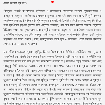
সৈয়দা জাকিয়া নূর লিপিঃ
প্রেস
রিলিজ
পঁচাত্তর-পরবর্তী বাংলাদেশের ইতিহাসে ৩ নভেম্বরের জেলহত্যা সবচেয়ে ন্যক্কারজনক ও
কলঙ্কময় অধ্যায়। জালিয়ানওয়ালাবাগের নৃশংসতার পর এই জেল হত্যাকাণ্ড বিশ্ববিবেককেও
প্রকাশনা
স্তম্ভিত করে দেয়। এদিন মহান মুক্তিযুদ্ধের চার কাণ্ডারি, জাতির পিতা বঙ্গবন্ধুর অনুপস্থিতিতে
যাঁরা স্বাধীনতা যুদ্ধকে দৃঢ়তার সঙ্গে নেতৃত্ব দিয়েছেন, সেই চার মহান জাতীয় নেতাকে সভ্যতার
গ্যালারি
ইতিহাস লঙ্ঘন করে নৃশংসভাবে ঢাকা কেন্দ্রীয় কারাগারে হত্যা করা হয়। সৈয়দ নজরুল ইসলাম,
তাজউদ্দীন আহমদ, ক্যাপ্টেন মনসুর আলী এবং এএইচএম কামারুজ্জামান ছিলেন সেই নৃশংস
বিএনপি-
হত্যাকাণ্ডের নির্মম শিকার। তাই ক্যালেন্ডারের পাতা ঘুরে ৩ নভেম্বর এলেই স্বজন হারানোর
জামায়াত
গোপন বেদনা বারবার গুমরে ওঠে।
সহিংসতা
চার শহীদের অন্যতম প্রধান ব্যক্তি ছিলেন কিশোরগঞ্জের কীর্তিমান রাজনীতিক; সৎ, স্বচ্ছ ও
আদর্শভিত্তিক রাজনীতির বরপুত্র সৈয়দ নজরুল ইসলাম। তিনি আমার বাবা। রাজনীতি আর
সংগঠন
মন্ত্রিত্বের কারণে বাবা ঘরে খুব বেশি সময় দিতে পারতেন না। তারপরও যেটুকু অবসর পেতেন সেই
সময়টুকু তিনি আমাদের দেওয়ার চেষ্টা করতেন। মনে পড়ে, ছোটবেলা বাবা প্রায়ই আমাদেরকে
নির্বাচনী
রবীন্দ্রনাথের 'সোনার তরী' কাব্য থেকে কবিতা পড়ে শোনাতেন। শোনাতেন শরৎচন্দ্রের গল্প আর
ইশতেহার
উপন্যাস। বাবা খুব কোমল হৃদয়ের মানুষ ছিলেন। কিন্তু দায়িত্বের ব্যাপারে ছিলেন অত্যন্ত
দৃঢ়চেতা। জাতির পিতা বঙ্গবন্ধু শেখ মুজিবুর রহমানের প্রতি ছিল তার অগাধ আস্থা ও শ্রদ্ধা।
বাবা তখন প্রায়ই বলতেন, মোশতাক যেহেতু বঙ্গবন্ধুকে মেরে ফেলেছে, সে আমাদেরও বাঁচতে দেবে
না। আম্মা বারবার বাবাকে বাসা ছেড়ে চলে যাওয়ার জন্য বলতেন। কিন্তু বাবা তার সাহস আর
দৃঢ়চেতা মানসিকতায় পালিয়ে যাওয়ার মতো ভীরুতা দেখাননি। বঙ্গবন্ধুকে হারানোর পর তিনি হয়তো
বুঝতে পেরেছিলেন, তার সামনেও বড় কোনো ঝুঁকি অপেক্ষা করছে। যে কারণে তিনি আমাদের খুব
বেশি আদর করতেন। ঘন ঘন জড়িয়ে ধরতেন, চুমু খেতেন। এর মধ্যে আমাদের বাসায় একদিন ফোন