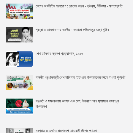
দেশের অর্থনীতির মরণরোগ : রোগের কারন - ইউনুস, চিকিৎসা - ক্ষমতাচ্যুতি
শ্রদ্ধা ও ভালোবাসায় স্মরণীয় : বঙ্গমাতা ফজিলাতুন নেছা মুজিব
শেখ হাসিনার স্বদেশ প্রত্যাবর্তন, ১৯৮১
মাননীয় প্রধানমন্ত্রী শেখ হাসিনার হাত ধরে বাংলাদেশের বদলে যাওয়া দৃশ্যপট
সঙ্কটে ও সম্ভাবনায় অদম্য এক দেশ, উন্নয়ন আর সুশাসনে বঙ্গবন্ধুর
বাংলাদেশ
সংগ্রাম ও অর্জনে বাংলাদেশ আওয়ামী লীগের পথচলা