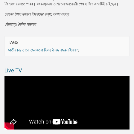
নিঃশ্বাস ফেলতে পারব। বঙ্গবন্ধুকন্যা দেশরত্ন জননেত্রী শেখ হাসিনা এমনটিই চাইছেন।
লেখকঃ সৈয়দ নজরুল ইসলামের কন্যা; সংসদ সদস্য
সৌজন্যেঃ দৈনিক সমকাল
TAGS:
জাতীয় চার নেতা
,
জেলহত্যা দিবস
,
সৈয়দ নজরুল ইসলাম
,
Live TV