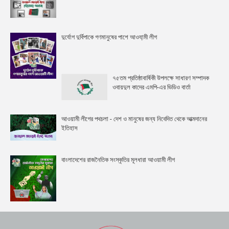
দুর্যোগ দুর্বিপাকে গণমানুষের পাশে আওযা়মী লীগ
৭৫তম প্রতিষ্ঠাবার্ষিকী উপলক্ষে সাধারণ সম্পাদক
ওবায়দুল কাদের এমপি-এর ভিডিও বার্তা
আওয়ামী লীগের পথচলা - দেশ ও মানুষের জন্য নিবেদিত থেকে আত্মদানের
ইতিহাস
বাংলাদেশের রাজনৈতিক সংস্কৃতির মূলধারা আওয়ামী লীগ