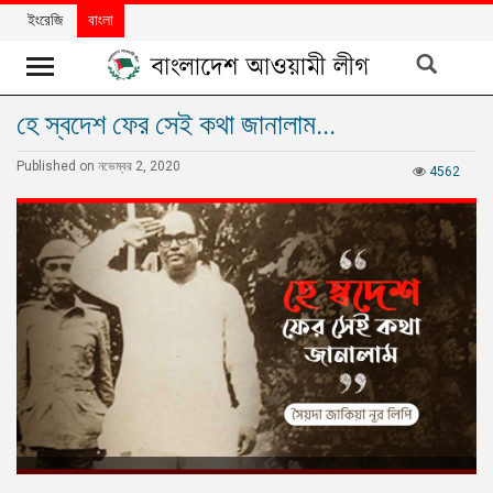
ইংরেজি
বাংলা
হে স্বদেশ ফের সেই কথা জানালাম...
খবর
Published on নভেম্বর 2, 2020
দলের
4562
খবর
বিশেষ
নিবন্ধ
বিশেষ
প্রতিবেদন
মতামত
উন্নয়নের
বাংলাদেশ
নিউজলেটার