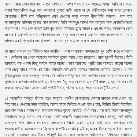
এলো। বাবা ফোন ধরে কথা বলতে লাগলেন। অপর প্রান্তে কে আছেন, আমরা জানি না। তবে,
বাবার উত্তেজিত কণ্ঠ শুনে আমাদের বুঝতে বাকি থাকে না যে, টেলিফোনে কথা বলছে খন্দকার
মোশতাক। তিনি তার মন্ত্রিসভায় যোগ দেওয়ার জন্য বাবাকে পীড়াপীড়ি করলেন। বাবা তার
স্বভাবসুলভ ভঙ্গিমায় দৃঢ়তার সঙ্গে বললেন, তিনি বঙ্গবন্ধুর আদর্শ আর রক্তের সঙ্গে বেইমানি করতে
পারবেন না। কথা শেষ করেই তিনি খুব জোরে রিসিভার ছুড়ে মারেন। এর পর আরও কয়েকবার ফোন
এসেছে। এক পর্যায়ে বাবা ফোন রিসিভ করা বন্ধ করে দিলেন। একদিন ফোন ধরলেন আম্মা। তার
কাছেও একই প্রস্তাব দেওয়া হলো। আম্মাও খুব সাহসের সঙ্গে না করে দিলেন।
সে রাতে বাবাকে খুব চিন্তিত মনে হয়েছিল। বাবা সাধারণত আমাদেরকে খুব বেশি কাছে ডাকতেন
না। সেদিনের পর থেকে আমাদের সবাইকে বুকের কাছে পেতে চাইতেন। বাবা দূরদর্শী ছিলেন। তিনি
জানতেন, বড় একটা কিছু অঘটন ঘটতে যাচ্ছে। তাই আমাদের প্রতি তার আদরের মাত্রা অনেক
বেশি বেড়ে যায়। বাবার এই হঠাৎ পরিবর্তন সেই ছোট্ট বয়সেও আমাদের ভাবিয়ে তোলে। এ যেন
মুক্তিযুদ্ধের সময় অবরুদ্ধ দেশের সেই কঠিন পরিস্থিতি। বাবা একদিন আমাদের দু'বোনকে ডেকে
সুকান্তের কবিতার লাইন আউড়ে শোনালেন- 'দৃঢ় সত্যের দিতে হবে খাঁটি দাম/ হে স্বদেশ ফের সেই
কথা জানালাম/ জানে না তো কেউ পৃথিবী উঠছে কেঁপে/ ধরেছে মিথ্যা সত্যের টুঁটি চেপে।'
১৫ আগস্টের মর্মন্তুদ ঘটনার পরের সপ্তায় একদিন মোশতাকের সেনারা বাবাকে বাসা থেকে ধরে
নিয়ে যায়। নেওয়ার সময় বলেছিল, আবার তাকে ফিরিয়ে দেওয়া হবে। হ্যাঁ, ফিরিয়ে ঠিকই দিয়েছিল,
তবে লাশ করে। বাবার কথা মনে হলে আজও বুকের ভেতরটা খাঁখাঁ করে। বড় ভাই সৈয়দ আশরাফুল
ইসলামের মধ্যে বাবার সেই চরিত্র, সেই আদর্শের প্রতিফলন দেখেছিলাম। কিন্তু সেই ভাইও
অনন্তের পথে হারিয়ে গেছেন। জেলহত্যার বিচার একটা হয়েছে বটে, তবে নেপথ্যের সেই
ষড়যন্ত্রকারীরা আজও তাদের হিংস্র থাবা গুটিয়ে নেয়নি। এই ষড়যন্ত্রকারীদের সমূলে বিনাশ করতে
পারলেই বাংলাদেশ হয়ে উঠবে পরিপূর্ণ নিরাপদ এবং আমরাও সেদিন পরম নিশ্চিন্তে স্বস্তির