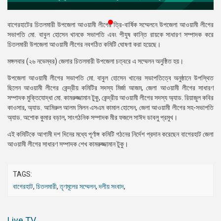
প্রেস
রিলিজ
বাগেরহাটের চিতলমারী উপজেলা আওয়ামী লীগের ত্রি-বার্ষিক সম্মেলনে উপজেলা আওয়ামী লীগের
সভাপতি মো. বাবুল হোসেন খানকে সভাপতি এবং পীযুষ কান্তি রায়কে সাধারণ সম্পাদক করে
প্রকাশনা
চিতলমারী উপজেলা আওয়ামী লীগের নবগঠিত কমিটি ঘোষণা করা হয়েছে।
মঙ্গলবার (২৬ নভেম্বর) জেলার চিতলমারী উপজেলা চত্বরে এ সম্মেলন অনুষ্ঠিত হয়।
গ্যালারি
উপজেলা আওয়ামী লীগের সভাপতি মো. বাবুল হোসেন খানের সভাপতিত্বে অনুষ্ঠানে উপস্থিত
বিএনপি-
ছিলেন আওয়ামী লীগের কেন্দ্রীয় কমিটির সদস্য মির্জা আজম, জেলা আওয়ামী লীগের সাধারণ
জামায়াত
সম্পাদক মুক্তিযোদ্ধা মো. কামরুজ্জামান টুকু, কেন্দ্রীয় আওয়ামী লীগের সদস্য অ্যাড. রিয়াজুল কবির
সহিংসতা
কাওসার, অ্যাড. আমিরুল আলম মিলন এসএম কামাল হোসেন, জেলা আওয়ামী লীগের সহ-সভাপতি
অ্যাড. অশোক কুমার বড়াল, সাংগঠনিক সম্পাদক মীর ফজলে সাঈদ ডাবলু প্রমুখ।
সংগঠন
এই কমিটিকে আগামী দশ দিনের মধ্যে পূর্ণাঙ্গ কমিটি গঠনের নির্দেশ প্রদান করেছেন বাগেরহাট জেলা
নির্বাচনী
আওয়ামী লীগের সাধারণ সম্পাদক শেখ কামরুজ্জামান টুকু।
ইশতেহার
TAGS:
বাগেরহাট
,
চিতলমারী
,
তৃণমূলের সম্মেলন
,
দলীয় সংবাদ
,
Live TV