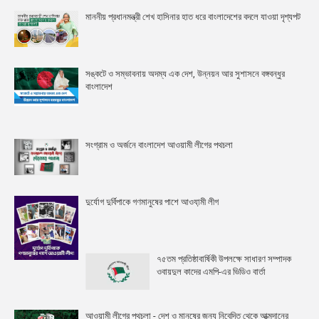
মাননীয় প্রধানমন্ত্রী শেখ হাসিনার হাত ধরে বাংলাদেশের বদলে যাওয়া দৃশ্যপট
সঙ্কটে ও সম্ভাবনায় অদম্য এক দেশ, উন্নয়ন আর সুশাসনে বঙ্গবন্ধুর
বাংলাদেশ
সংগ্রাম ও অর্জনে বাংলাদেশ আওয়ামী লীগের পথচলা
দুর্যোগ দুর্বিপাকে গণমানুষের পাশে আওযা়মী লীগ
৭৫তম প্রতিষ্ঠাবার্ষিকী উপলক্ষে সাধারণ সম্পাদক
ওবায়দুল কাদের এমপি-এর ভিডিও বার্তা
আওয়ামী লীগের পথচলা - দেশ ও মানুষের জন্য নিবেদিত থেকে আত্মদানের