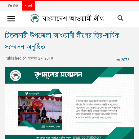
ইংরেজি
বাংলা
চিতলমারী উপজেলা আওয়ামী লীগের ত্রি-বার্ষিক
খবর
সম্মেলন অনুষ্ঠিত
দলের
খবর
Published on নভেম্বর 27, 2019
2076
বিশেষ
নিবন্ধ
বিশেষ
প্রতিবেদন
মতামত
উন্নয়নের
বাংলাদেশ
নিউজলেটার