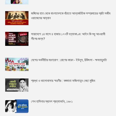
জঙ্গিদের হাত থেকে বাংলাদেশকে বাঁচাতে আন্তর্জাতিক সম্প্রদায়ের প্রতি সজীব
ওয়াজেদের আহ্বান
সারাদেশে ১৪ মাসে ৪ হাজার ১৭৭টি হত্যাকাণ্ড: আইন কি শুধু আওয়ামী
লীগের জন্য?
দেশের অর্থনীতির মরণরোগ : রোগের কারন - ইউনুস, চিকিৎসা - ক্ষমতাচ্যুতি
শ্রদ্ধা ও ভালোবাসায় স্মরণীয় : বঙ্গমাতা ফজিলাতুন নেছা মুজিব
শেখ হাসিনার স্বদেশ প্রত্যাবর্তন, ১৯৮১