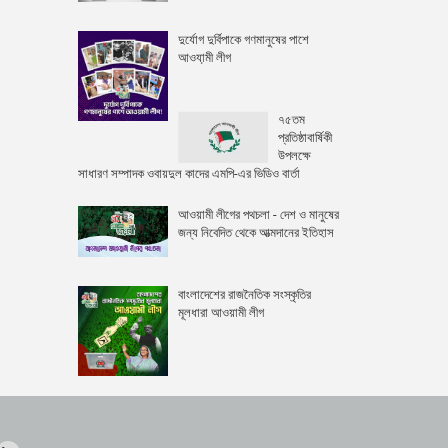
দুর্যোগ দুর্বিপাকে গণমানুষের পাশে
আওযা়মী লীগ
৭৫তম
প্রতিষ্ঠাবার্ষিকী
উপলক্ষে
সাধারণ সম্পাদক ওবায়দুল কাদের এমপি-এর ভিডিও বার্তা
আওয়ামী লীগের পথচলা - দেশ ও মানুষের
জন্য নিবেদিত থেকে আত্মদানের ইতিহাস
বাংলাদেশের রাজনৈতিক সংস্কৃতির
মূলধারা আওয়ামী লীগ