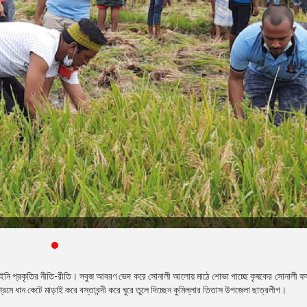
ে যাইনি প্রকৃতির নীতি-রীতি। সবুজ আবরণ ভেদ করে সোনালী আলোয় মাঠে শোভা পাচ্ছে কৃষকের সোনালী 
শ্রমে ধান কেটে মাড়াই করে বস্তাবন্দী করে ঘুরে তুলে দিচ্ছেন কুমিল্লার তিতাস উপজেলা ছাত্রলীগ।