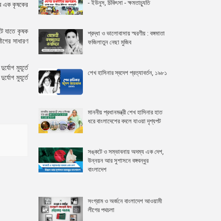
- ইউনুস, চিকিৎসা - ক্ষমতাচ্যুতি
ের এক কৃষকের
টে যাতে কৃষক
শ্রদ্ধা ও ভালোবাসায় স্মরণীয় : বঙ্গমাতা
লীগের সাধারণ
ফজিলাতুন নেছা মুজিব
যোগ মুহূর্তে
শেখ হাসিনার স্বদেশ প্রত্যাবর্তন, ১৯৮১
যোগ মুহূর্তে
মাননীয় প্রধানমন্ত্রী শেখ হাসিনার হাত
ধরে বাংলাদেশের বদলে যাওয়া দৃশ্যপট
সঙ্কটে ও সম্ভাবনায় অদম্য এক দেশ,
উন্নয়ন আর সুশাসনে বঙ্গবন্ধুর
বাংলাদেশ
সংগ্রাম ও অর্জনে বাংলাদেশ আওয়ামী
লীগের পথচলা