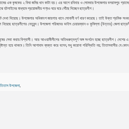
রামের এক কৃষকের ২ বিঘা জমির ধান কাটা হয়। এর আগে রবিবার ও সোমবার উপজেলার বলরামপুর গ্রাম
ে হটলাইনের মাধ্যমে প্রয়োজনীয় পণ্যও ঘরে ঘরে পৌঁছে দিচ্ছেন ছাত্রলীগ।
ংকট দেখা দিয়েছে। উপজেলার অধিকাংশ জায়গায় ধানে সোনালী বর্ণ ধারণ করেছে। তাই উক্ত শ্রমিক সংক
োগ নিয়েছে ছাত্রলীগের নেতৃবৃন্দ। উপজেলা পরিষদের ভাইস চেয়ারম্যান ও কুমিল্লা (উত্তর) জেলা ছাত্র
 সেবা করায় বিশ্বাসী। আর আওয়ামীলীগের অতিগুরুত্বপূর্ণ অঙ্গ সংগঠন হচ্ছে ছাত্রলীগ। দেশের এ দুর্
ষ্টান্ত হয়ে থাকবে। তিনি আশাবাদ ব্যক্ত করে বলেন, শুধু করোনা পরিস্থিতি নয়; তিতাসবাসীর যে কোন দুর্
তিতাস উপজেলা
,