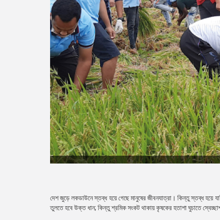
দেশ জুড়ে লকডাউনে স্তব্ধ হয়ে গেছে মানুষের জীবনযাত্রা। কিন্তু স্তব্ধ হয়
তুলতে হবে উক্ত ধান; কিন্তু শ্রমিক সংকট থাকায় কৃষকের হতাশা ঘুচাতে স্বেচ্ছা