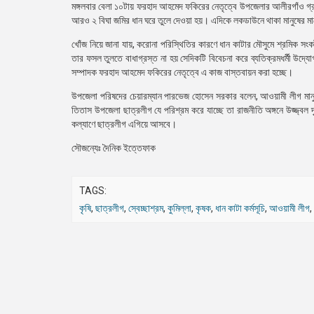
মঙ্গলবার বেলা ১০টায় ফরহাদ আহমেদ ফকিরের নেতৃত্বে উপজেলার আলীরগাঁও গ্
আরও ২ বিঘা জমির ধান ঘরে তুলে দেওয়া হয়। এদিকে লকডাউনে থাকা মানুষের মাঝ
খোঁজ নিয়ে জানা যায়, করোনা পরিস্থিতির কারণে ধান কাটার মৌসুমে শ্রমিক স
তার ফসল তুলতে বাধাগ্রস্ত না হয় সেদিকটি বিবেচনা করে ব্যতিক্রমধর্মী উদ্য
সম্পাদক ফরহাদ আহমেদ ফকিরের নেতৃত্বে এ কাজ বাস্তবায়ন করা হচ্ছে।
উপজেলা পরিষদের চেয়ারম্যান পারভেজ হোসেন সরকার বলেন, আওয়ামী লীগ মানুষের
তিতাস উপজেলা ছাত্রলীগ যে পরিশ্রম করে যাচ্ছে তা রাজনীতি অঙ্গনে উজ্জ্বল দৃ
কল্যাণে ছাত্রলীগ এগিয়ে আসবে।
সৌজন্যেঃ দৈনিক ইত্তেফাক
TAGS:
কৃষি
,
ছাত্রলীগ
,
স্বেচ্ছাশ্রম
,
কুমিল্লা
,
কৃষক
,
ধান কাটা কর্মসূচি
,
আওয়ামী লীগ
,