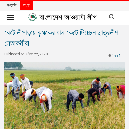
ইংরেজি
বাংলা
কোটালীপাড়ায় কৃষকের ধান কেটে দিচ্ছেন ছাত্রলীগ
খবর
নেতাকর্মীরা
দলের
খবর
Published on এপ্রিল 22, 2020
1654
বিশেষ
নিবন্ধ
বিশেষ
প্রতিবেদন
মতামত
উন্নয়নের
বাংলাদেশ
নিউজলেটার