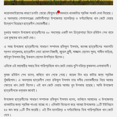
প্রেস
রিলিজ
করোনাভাইরাসের কারণে চলতি বোরো মৌসুমে ব্যাপকভাবে ধানকাটার শ্রমিক সংকট দেখা দিয়েছে।
এ অবস্থায় গোপালগঞ্জের কোটালীপাড়া উপজেলায় হতদরিদ্র ও বর্গাচাষিদের ধান কেটে দেয়ার
প্রকাশনা
উদ্যোগ নিয়েছেন ছাত্রলীগ নেতাকর্মীরা।
বুধবার সকালে উপজেলা ছাত্রলীগের ৩০ সদস্যের একটি দল চিত্রাপাড়া বিলে রবিউল শেখ নামে
গ্যালারি
এক কৃষকের ধান কেটে দেয়।
বিএনপি-
এ সময় উপজেলা ছাত্রলীগের সাধারণ সম্পাদক রফিকুল ইসলাম, কলেজ ছাত্রলীগের সভাপতি
জামায়াত
স্বপন তালুকদার, ছাত্রলীগ নেতা রাসেল নিজামী, জুয়েল মুন্সী, সাজ্জাদ হোসেন সুমন, শামীম দাড়িয়া,
সহিংসতা
মাইনুল ইসলাম রিমু, ইকবাল হোসেন উপস্থিত ছিলেন।
সংগঠন
এদিকে এই মহামারীর সময়ে বিনা পারিশ্রমিকে ধান কেটে দেয়ায় খুশি দরিদ্র কৃষকসহ এলাকাবাসী।
নির্বাচনী
কৃষক রবিউল শেখ বলেন, জমিতে ধান পেকে গেছে। কয়েক দিন ধরে কাটার জন্য শ্রমিক
ইশতেহার
খুঁজছিলাম। এ অবস্থায় ছাত্রলীগ নেতা রফিকুল ইসলাম তার দলীয় নেতাকর্মীদের নিয়ে আমার
ক্ষেতের ধান কেটে দিলেন। এই ধান কেটে দেয়ায় আমার খুব উপকার হয়েছে। আমি উপজেলা
ছাত্রলীগকে ধন্যবাদ জানাই।
উপজেলা ছাত্রলীগের সাধারণ সম্পাদক রফিকুল ইসলাম বলেন, বর্তমানে আমাদের এ উপজেলায়
ধানকাটার জন্য শ্রমিক পাওয়া যাচ্ছে না। এদিকটা বিবেচনা করে আমরা উপজেলার ১১টি ইউনিয়নে
৪৫ জন করে ১১টি টিম করেছি। এই টিম হতদরিদ্র ও বর্গাচাষিদের বিনা পারিশ্রমিকে ধান কেটে
দেবে।