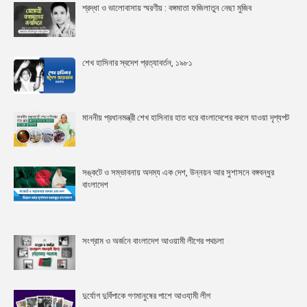
শ্রদ্ধা ও ভালোবাসায় স্মরণীয় : বঙ্গমাতা ফজিলাতুন নেছা মুজিব
শেখ হাসিনার স্বদেশ প্রত্যাবর্তন, ১৯৮১
মাননীয় প্রধানমন্ত্রী শেখ হাসিনার হাত ধরে বাংলাদেশের বদলে যাওয়া দৃশ্যপট
সঙ্কটে ও সম্ভাবনায় অদম্য এক দেশ, উন্নয়ন আর সুশাসনে বঙ্গবন্ধুর
বাংলাদেশ
সংগ্রাম ও অর্জনে বাংলাদেশ আওয়ামী লীগের পথচলা
দুর্যোগ দুর্বিপাকে গণমানুষের পাশে আওযা়মী লীগ