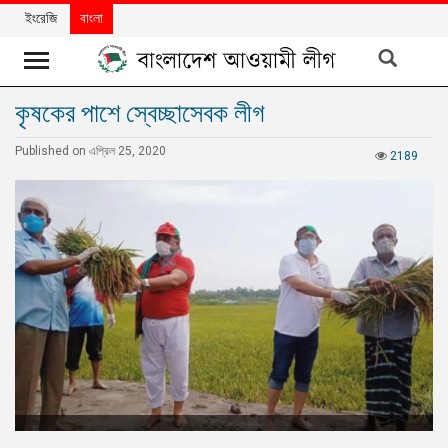
ইংরেজি
বাংলা
কৃষকের পাশে স্বেচ্ছাসেবক লীগ
খবর
Published on এপ্রিল 25, 2020
দলের
2189
খবর
বিশেষ
নিবন্ধ
বিশেষ
প্রতিবেদন
মতামত
উন্নয়নের
বাংলাদেশ
নিউজলেটার