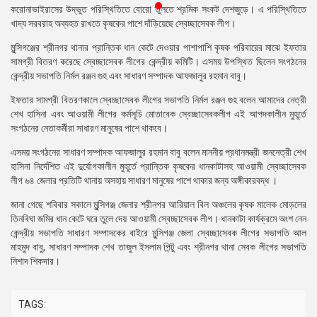
করোনাভাইরাসের উদ্ভুত পরিস্থিতিতে বোরো তুলতে শ্রমিক সংকট দেশজুড়ে। এ পরিস্থিতিতে
প্রেস
খাদ্য সরবরাহ অব্যহত রাখতে কৃষকের পাশে দাঁড়িয়েছে স্বেচ্ছাসেবক লীগ।
রিলিজ
মুন্সিগঞ্জের শ্রীনগর থানার প্রান্তিক ধান কেটে দেওয়ার পাশাপাশি কৃষক পরিবারের মাঝে ইফতার
প্রকাশনা
সামগ্রী বিতরণ করেছে স্বেচ্ছাসেবক লীগের কেন্দ্রীয় কমিটি। এসময় উপস্থিত ছিলেন সংগঠনের
কেন্দ্রীয় সভাপতি নির্মল রঞ্জন গুহ এবং সাধারণ সম্পাদক আফজালুর রহমান বাবু।
গ্যালারি
ইফতার সামগ্রী বিতরণকালে স্বেচ্ছাসেবক লীগের সভাপতি নির্মল রঞ্জন গুহ বলেন আমাদের নেত্রী
শেখ হাসিনা এবং আওয়ামী লীগের কর্মসূচি মোতাবেক স্বেচ্ছাসেবকলীগ এই আপদকালীন মুহূর্তে
বিএনপি-
সংগঠনের নেতাকর্মীরা সাধারণ মানুষের পাশে থাকবে।
জামায়াত
সহিংসতা
এসময় সংগঠনের সাধারণ সম্পাদক আফজালুর রহমান বাবু বলেন মাননীয় প্রধানমন্ত্রী জননেত্রী শেখ
হাসিনা নির্দেশিত এই দুর্যোগকালীন মুহূর্তে প্রান্তিক কৃষকের ধানকাটাসহ আওয়ামী স্বেচ্ছাসেবক
সংগঠন
লীগ ৬৪ জেলার প্রতিটি থানায় অসহায় সাধারণ মানুষের পাশে থাকার জন্য অঙ্গীকারবদ্ধ ।
নির্বাচনী
জানা গেছে শবিবার সকালে মুন্সিগঞ্জ জেলার শ্রীনগর আরিয়াল বিল অঞ্চলের কৃষক মালেক মোড়লের
ইশতেহার
তিনবিঘা জমির ধান কেটে ঘরে তুলে দেয় আওয়ামী স্বেচ্ছাসেবক লীগ। ধানকাটা কার্যক্রমে অংশ নেন
কেন্দ্রীয় সভাপতি সাধারণ সম্পাদকের বাইরে মুন্সিগঞ্জ জেলা স্বেচ্ছাসেবক লীগের সভাপতি আল
মাহমুদ বাবু, সাধারণ সম্পাদক শেখ তাজুল ইসলাম পিন্টু এবং শ্রীনগর থানা সেবক লীগের সভাপতি
নিশাদ শিকদার।
TAGS: