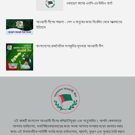
ওবায়দুল কাদের এমপি-এর ভিডিও বার্তা
আওয়ামী লীগের পথচলা - দেশ ও মানুষের জন্য নিবেদিত থেকে আত্মদানের
ইতিহাস
বাংলাদেশের রাজনৈতিক সংস্কৃতির মূলধারা আওয়ামী লীগ
এই কাজটি বাংলাদেশ আওয়ামী লীগের কপিরাইটযুক্ত এবং অনুমোদিত। আপনি কেবলমাত্র
আপনার ব্যক্তিগত, অবাণিজ্যিকব্যবহারের জন্য অথবা আপনার সংস্থার মধ্যে ব্যবহার করার
জন্য এই উপাদানটিকে অনির্দিষ্ট ফর্মের মধ্যে ডাউনলোড, প্রদর্শন, মুদ্রণ এবং পুনরায় তৈরি করতে