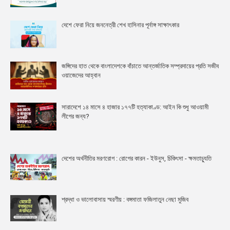
দেশে ফেরা নিয়ে জননেত্রী শেখ হাসিনার পূর্নাঙ্গ সাক্ষাৎকার
জঙ্গিদের হাত থেকে বাংলাদেশকে বাঁচাতে আন্তর্জাতিক সম্প্রদায়ের প্রতি সজীব
ওয়াজেদের আহ্বান
সারাদেশে ১৪ মাসে ৪ হাজার ১৭৭টি হত্যাকাণ্ড: আইন কি শুধু আওয়ামী
লীগের জন্য?
দেশের অর্থনীতির মরণরোগ : রোগের কারন - ইউনুস, চিকিৎসা - ক্ষমতাচ্যুতি
শ্রদ্ধা ও ভালোবাসায় স্মরণীয় : বঙ্গমাতা ফজিলাতুন নেছা মুজিব