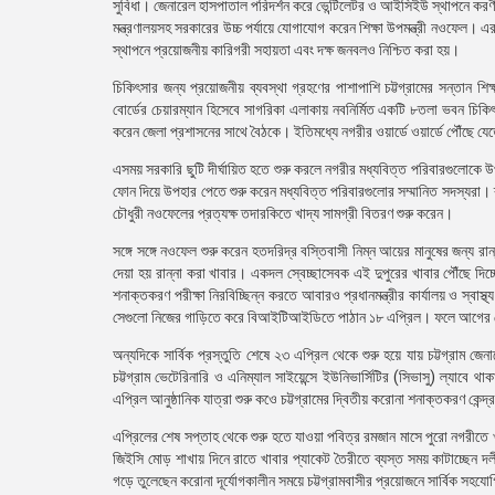
সুবিধা। জেনারেল হাসপাতাল পরিদর্শন করে ভেন্টিলেটর ও আইসিইউ স্থাপনে করণীয়, 
মন্ত্রণালয়সহ সরকারের উচ্চ পর্যায়ে যোগাযোগ করেন শিক্ষা উপমন্ত্রী নওফেল। এ
স্থাপনে প্রয়োজনীয় কারিগরী সহায়তা এবং দক্ষ জনবলও নিশ্চিত করা হয়।
চিকিৎসার জন্য প্রয়োজনীয় ব্যবস্থা গ্রহণের পাশাপাশি চট্টগ্রামের সন্তান শি
বোর্ডের চেয়ারম্যান হিসেবে সাগরিকা এলাকায় নবনির্মিত একটি ৮তলা ভবন চিকি
করেন জেলা প্রশাসনের সাথে বৈঠকে। ইতিমধ্যে নগরীর ওয়ার্ডে ওয়ার্ডে পৌঁছে যেত
এসময় সরকারি ছুটি দীর্ঘায়িত হতে শুরু করলে নগরীর মধ্যবিত্ত পরিবারগুলোকে উ
ফোন দিয়ে উপহার পেতে শুরু করেন মধ্যবিত্ত পরিবারগুলোর সম্মানিত সদস্যরা। ব্য
চৌধুরী নওফেলের প্রত্যক্ষ তদারকিতে খাদ্য সামগ্রী বিতরণ শুরু করেন।
সঙ্গে সঙ্গে নওফেল শুরু করেন হতদরিদ্র বস্তিবাসী নিম্ন আয়ের মানুষের জন্য র
দেয়া হয় রান্না করা খাবার। একদল স্বেচ্ছাসেবক এই দুপুরের খাবার পৌঁছে 
শনাক্তকরণ পরীক্ষা নিরবিচ্ছিন্ন করতে আবারও প্রধানমন্ত্রীর কার্যালয় ও স্বা
সেগুলো নিজের গাড়িতে করে বিআইটিআইডিতে পাঠান ১৮ এপ্রিল। ফলে আগের চে
অন্যদিকে সার্বিক প্রস্তুতি শেষে ২৩ এপ্রিল থেকে শুরু হয়ে যায় চট্টগ্র
চট্টগ্রাম ভেটেরিনারি ও এনিম্যাল সাইয়েন্সে ইউনিভার্সিটির (সিভাসু) ল্যা
এপ্রিল আনুষ্ঠানিক যাত্রা শুরু কওে চট্টগ্রামের দ্বিতীয় করোনা শনাক্তকরণ কেন্দ্
এপ্রিলের শেষ সপ্তাহ থেকে শুরু হতে যাওয়া পবিত্র রমজান মাসে পুরো নগরীতে খা
জিইসি মোড় শাখায় দিনে রাতে খাবার প্যাকেট তৈরীতে ব্যস্ত সময় কাটাচ্ছেন দলী
গড়ে তুলেছেন করোনা দূর্যোগকালীন সময়ে চট্টগ্রামবাসীর প্রয়োজনে সার্বিক সহয