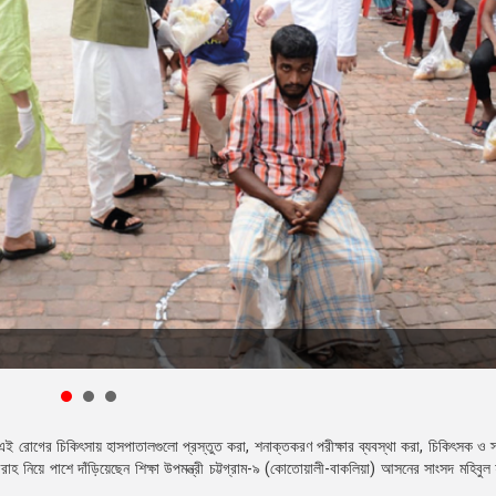
 এই রোগের চিকিৎসায় হাসপাতালগুলো প্রস্তুত করা, শনাক্তকরণ পরীক্ষার ব্যবস্থা করা, চিকিৎসক ও স্বাস
রবরাহ নিয়ে পাশে দাঁড়িয়েছেন শিক্ষা উপমন্ত্রী চট্টগ্রাম-৯ (কোতোয়ালী-বাকলিয়া) আসনের সাংসদ মহিবুল 