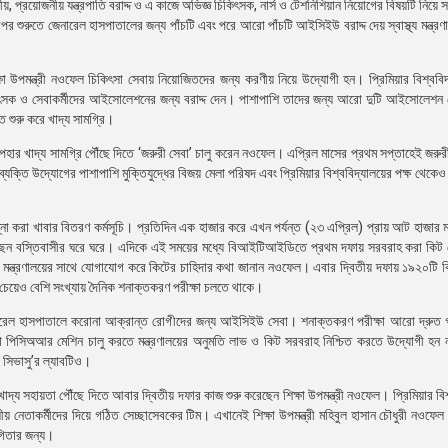
প্রয়োজনীয় যন্ত্রপাতি বরাদ্দ ও এ কাজে অভিজ্ঞ চিকিৎসক, নার্স ও টেশনিশিয়ান নিয়োগের বিষয়টি নিয়ে সরা
রপর শুরুতে জেনারেল হাসপাতালের জন্য পাঁচটি এবং পরে আরো পাঁচটি আইসিইউ বরাদ্দ দেয় স্বাস্থ্য মন্ত্র
ক্ষা উপমন্ত্রী নওফেল চিকিৎসা সেবায় নিয়োজিতদের জন্য করণীয় নিয়ে উদ্যোগী হন। প্রিমিয়ার বিশ্ববিদ্য
ৎসক ও সেবাকর্মীদের আইসোলেশনের জন্য বরাদ্দ দেন। পাশাপাশি তাদের জন্য আরো দুটি আইসোলেশন কেন্
ে শুরু করে খাদ্য সামগ্রি।
পহার খাদ্য সামগ্রি পৌঁছে দিতে ‘জরুরী সেবা’ চালু করেন নওফেল। এপ্রিল মাসের প্রথম সপ্তাহেই জরুরী
ক্তি উদ্যোগের পাশাপাশি মুক্তিযুদ্ধের বিজয় মেলা পরিষদ এবং প্রিমিয়ার বিশ্ববিদ্যালয়ের পক্ষ থেকেও 
ান্না করা খাবার বিতরণ কর্মসূচি। প্রতিদিন এক হাজার করে এখন পর্যন্ত (২৩ এপ্রিল) প্রায় আট হাজার ম
দিচ্ছেন বস্তিবাসীর ঘরে ঘরে। এদিকে এই সময়ের মধ্যে বিআইটিআইডিতে প্রথম দফায় সরবরাহ করা কি
স্থ্য মন্ত্রণালয়ের সাথে যোগাযোগ করে কিটের চাহিদার কথা জানান নওফেল। এবার দ্বিতীয় দফায় ১৯২০টি কি
য়েও বেশি সংখ্যায় দৈনিক শনাক্তকরণ পরীক্ষা চলতে থাকে।
াম জেনারেল হাসপাতালে করোনা আক্রান্ত রোগীদের জন্য আইসিইউ সেবা। শনাক্তকরণ পরীক্ষা আরো দ্রু
বে থাকা পিসিঅআর মেশিন চালু করতে মন্ত্রণালয়ের অনুমতি লাভ ও কিট সরবরাহ নিশ্চিত করতে উদ্যোগী 
র সিভাসু’র ল্যাবটিও।
দ্য সহায়তা পৌঁছে দিতে আবার দ্বিতীয় দফার কাজ শুরু করেছেন শিক্ষা উপমন্ত্রী নওফেল। প্রিমিয়ার বিশ্
য় নেতাকর্মীদের দিয়ে গঠিত সেচ্ছাসেবকের টিম। এখানেই শিক্ষা উপমন্ত্রী মহিবুল হাসান চৌধুরী নওফেল ‘
োগিতার জন্য।