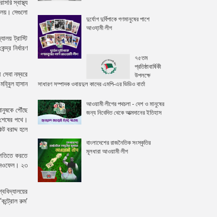
সরি স্বাস্থ্য
ণালয়। সেগুলো
দুর্যোগ দুর্বিপাকে গণমানুষের পাশে
আওযা়মী লীগ
ালয় ট্রাস্টি
দ্র নির্ধারণ
৭৫তম
প্রতিষ্ঠাবার্ষিকী
 সেবা নম্বরে
উপলক্ষে
মহ্বিুল হাসান
সাধারণ সম্পাদক ওবায়দুল কাদের এমপি-এর ভিডিও বার্তা
আওয়ামী লীগের পথচলা - দেশ ও মানুষের
ানুষকে পৌঁছে
জন্য নিবেদিত থেকে আত্মদানের ইতিহাস
ট শেষের পথে।
ট বরাদ্দ হলে
বাংলাদেশের রাজনৈতিক সংস্কৃতির
মূলধারা আওয়ামী লীগ
ত গতিতে করতে
হন নওফেল। ২৩
ববিদ্যালয়ের
কন্ট্রোল রুম’