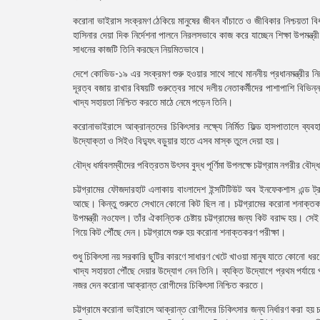
করোনা ভাইরাস সংক্রমণ ঠেকিয়ে মানুষের জীবন বাঁচাতে ও জীবিকার নিশ্চয়তা বিধান
হাসিনার দেয়া দিক নির্দেশনা পালনে নিরলসভাবে কাজ করে যাচ্ছেন শিক্ষা উপমন্ত্
সাধনের কাজটি তিনি করছেন নিয়মিতভাবে।
দেশে কোভিড-১৯ এর সংক্রমণ শুরু হওয়ার সাথে সাথে মাননীয় প্রধানমন্ত্রীর নির
দূরত্ব বজায় রাখার বিষয়টি গুরুত্বের সাথে দলীয় নেতাকর্মীদের পাশাপাশি বিভি
খাদ্য সহায়তা নিশ্চিত করতে মাঠে নেমে পড়েন তিনি।
করোনাভাইরাসে আক্রান্তদের চিকিৎসার লক্ষ্যে নির্মিত ফিল্ড হাসপাতালে ব্যবহার
উদ্যোক্তা ও সিইও বিদ্যুৎ বড়ুয়ার হাতে এসব মাস্ক তুলে দেয়া হয়।
বৌদ্ধ ধর্মাবলম্বীদের পবিত্রতম উৎসব বুদ্ধ পূর্ণিমা উপলক্ষে চট্টগ্রাম নগরীর বৌ
চট্টগ্রামের ফৌজদারহাট এলাকায় বাংলাদেশ ইন্সটিটিউট অব ইনফেকশাস এন্ড
আছে। কিন্তু শুরুতে সেখানে কোনো কিট ছিল না। চট্টগ্রামের করোনা শনাক্তকরণ প
উপমন্ত্রী নওফেল। তাঁর ঐকান্তিক চেষ্টায় চট্টগ্রামের জন্য কিট বরাদ্দ হয়। 
গিয়ে কিট পৌঁছে দেন। চট্টগ্রামে শুরু হয় করোনা শনাক্তকরণ পরীক্ষা।
শুধু চিকিৎসা নয় সরকারি ছুটির কারণে সাধারণ খেটে খাওয়া মানুষ যাতে কোনো ধর
খাদ্য সহায়তা পৌঁছে দেয়ার উদ্যোগ নেন তিনি। ব্যক্তি উদ্যোগে প্রথম পর্যায়ে
নজর দেন করোনা আক্রান্ত রোগীদের চিকিৎসা নিশ্চিত করতে।
চট্টগ্রামে করোনা ভাইরাসে আক্রান্ত রোগীদের চিকিৎসার জন্য নির্ধারণ করা 