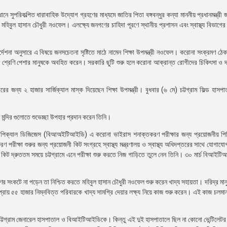
ে সুপরিকল্পিত ধারাবাহিক উদ্যোগ গ্রহণের মাধ্যমে জাতির পিতা বঙ্গবন্ধুর কন্যা মাননীয় প্রধানমন্ত্রী
রী মহিবুল হাসান চৌধুরী নওফেল। এলক্ষ্যে জনগণের চাহিদা পূরণে স্থানীয় প্রশাসন এবং স্বাস্থ্য বিভাগে
্দেশনা অনুসারে এ বিষয়ে জনসচেতনা সৃষ্টিতে মাঠে নামেন শিক্ষা উপমন্ত্রী নওফেল। করোনা সংক্রমণ ঠে
ন্ন শ্রেণি পেশার মানুষকে অবহিত করেন। সরকারি ছুটি শুরু হলে করোনা আক্রান্ত রোগীদের চিকিৎসা ও দর
ের জন্য ২ হাজার সার্জিক্যাল মাস্ক দিয়েছেন শিক্ষা উপমন্ত্রী। বুধবার (৬ মে) চট্টগ্রাম ফিল্ড হাসপ
দ্ধ মন্দির গুলোতে শুভেচ্ছা উপহার প্রদান করেন তিনি।
 ট্রপিক্যাল ডিজিজেস (বিআঅইটিআইডি) এ করোনা ভাইরাস শনাক্তকরণ পরীক্ষার জন্য প্রয়োজনীয় প
রীক্ষা শুরুর জন্য প্রয়োজনী কিট সংগ্রহে স্বাস্থ্য মন্ত্রণালয় ও স্বাস্থ্য অধিদপ্তরের সাথে যোগাযোগ
সেই কিট দ্রুততম সময়ে চট্টগ্রামে এনে পরীক্ষা শুরু করতে নিজ গাড়িতে তুলে নেন তিনি। ৩০ মার্চ বিআইট
ণের সংকটে না পড়েন তা নিশ্চিত করতে মহিবুল হাসান চৌধুরী নওফেল শুরু করেন খাদ্য সহায়তা। দরিদ্র মান
 প্রায় ৫৫ হাজার নিম্নবিত্ত পরিবারকে খাদ্য সামগ্রি দেয়ার লক্ষ্য নিয়ে কাজ শুরু করেন। এই কাজ চলমা
হয় চট্টগ্রাম জেনারেল হাসপাতাল ও বিআইটিআইডিকে। কিন্তু এই দুই হাসপাতালে ছিল না কোনো ভেন্টিল