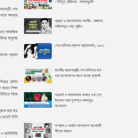
- ইউনুস, চিকিৎসা - ক্ষমতাচ্যুতি
 জননেত্রী শেখ
র সাথে সমন্বয়
শ্রদ্ধা ও ভালোবাসায় স্মরণীয় : বঙ্গমাতা
ফজিলাতুন নেছা মুজিব
কাতে সামাজিক
িদ্র মানুষের
শেখ হাসিনার স্বদেশ প্রত্যাবর্তন, ১৯৮১
াতালের প্রধান
মাননীয় প্রধানমন্ত্রী শেখ হাসিনার হাত
ধরে বাংলাদেশের বদলে যাওয়া দৃশ্যপট
িসিআর মেশিন
 করেন শিক্ষা
িআইডিতে নিজে
সঙ্কটে ও সম্ভাবনায় অদম্য এক দেশ,
উন্নয়ন আর সুশাসনে বঙ্গবন্ধুর
বাংলাদেশ
ুষকে ঘরে ঘরে
ন রেখেই তিনি
সংগ্রাম ও অর্জনে বাংলাদেশ আওয়ামী
লীগের পথচলা
েটর ও আইসিইউ