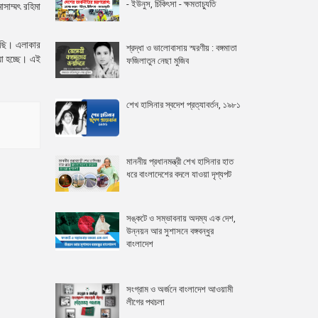
- ইউনুস, চিকিৎসা - ক্ষমতাচ্যুতি
সাম্মৎ রহিমা
রছি। এলাকার
শ্রদ্ধা ও ভালোবাসায় স্মরণীয় : বঙ্গমাতা
য়া হচ্ছে। এই
ফজিলাতুন নেছা মুজিব
শেখ হাসিনার স্বদেশ প্রত্যাবর্তন, ১৯৮১
মাননীয় প্রধানমন্ত্রী শেখ হাসিনার হাত
ধরে বাংলাদেশের বদলে যাওয়া দৃশ্যপট
সঙ্কটে ও সম্ভাবনায় অদম্য এক দেশ,
উন্নয়ন আর সুশাসনে বঙ্গবন্ধুর
বাংলাদেশ
সংগ্রাম ও অর্জনে বাংলাদেশ আওয়ামী
লীগের পথচলা