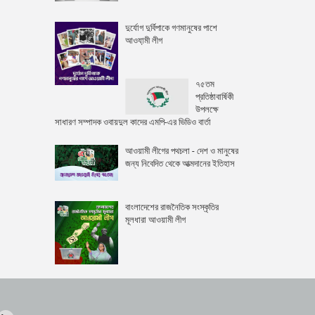
দুর্যোগ দুর্বিপাকে গণমানুষের পাশে
আওযা়মী লীগ
৭৫তম
প্রতিষ্ঠাবার্ষিকী
উপলক্ষে
সাধারণ সম্পাদক ওবায়দুল কাদের এমপি-এর ভিডিও বার্তা
আওয়ামী লীগের পথচলা - দেশ ও মানুষের
জন্য নিবেদিত থেকে আত্মদানের ইতিহাস
বাংলাদেশের রাজনৈতিক সংস্কৃতির
মূলধারা আওয়ামী লীগ