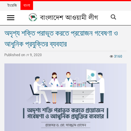
ইংরেজি
বাংলা
অদৃশ্য শক্তি পরাভূত করতে প্রয়োজন গবেষণা ও
খবর
আধুনিক প্রযুক্তির ব্যবহার
দলের
খবর
Published on মে 9, 2020
3160
বিশেষ
নিবন্ধ
বিশেষ
প্রতিবেদন
মতামত
উন্নয়নের
বাংলাদেশ
নিউজলেটার