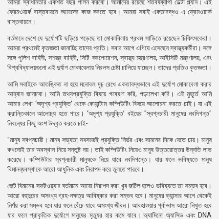
আমরা স্বাধীনতার একশত বছর পালন করবো। আমাদের রয়েছে শতবর্ষব্যাপী ডেল্টা প্ল্যান। এই
ফ্রেমওয়ার্ক বাস্তবায়নে আমাদের কাজ করতে হবে। আমরা সবাই একতাবদ্ধও এ ফ্রেমওয়ার্ক
বাস্তবায়নে।
বর্তমানে দেশে যে দুর্যোগটি ছড়িয়ে পড়েছে তা মোকাবিলায় প্রথম সাড়িতে রয়েছেন চিকিৎসকেরা।
আমরা প্রথমেই কৃতজ্ঞতা জানাচ্ছি তাদের প্রতি। সবার আগে এগিয়ে এসেছেন স্বাস্থ্যকর্মীরা। সঙ্গে
সঙ্গে পুলিশ বাহিনী, সশস্ত্র বাহিনী, সিটি করপোরেশন, স্বাস্থ্য মন্ত্রণালয়, আইসিটি মন্ত্রণালয়, এবং
বিশ্ববিদ্যালয়গুলো এই দুর্যাগ মোকাবেলায় নিরলস চেষ্টা চালিয়ে যাচ্ছেন। তাদের প্রতিও কৃতজ্ঞতা।
আমি সবাইকে আতঙ্কিত না হয়ে মনোবল দৃঢ় রেখে একতাবদ্ধভাবে এই দুর্যোগ মোকাবেলা করার
আহ্বান জানাবো। আমি তথ্যপ্রযুক্তি বিষয়ে গবেষণা করি, পড়ালেখা করি। এই মুহূর্তে আমি
আমার লেখা ‘অদৃশ্য প্রযুক্তি’ থেকে কোয়ান্টাম কম্পিউটিং বিষয়ে আলোচনা করতে চাই। যা এই
ক্রান্তিকালে আলোচ্য হতে পারে। ‘অদৃশ্য প্রযুক্তি’ বইয়ের "স্বপ্নচারী মানুষের নবদিগন্ত"
নিবন্ধের কিছু অংশ উদ্ধৃত করতে চাই-
"মানুষ স্বপ্নচারী। মানব সভ্যতা সবসময়ই প্রযুক্তি নির্ভর এবং সামনের দিকে যেতে চায়। মানুষ
কখনোই তার অবস্থান নিয়ে সন্তুষ্ট নয়। তাই কম্পিউটিং নিয়েও মানুষ উত্তরোত্তর উন্নতি লাভ
করেছে। কম্পিউটার স্বপ্নচারী মানুষকে নিয়ে যাবে নবদিগন্তে। যার ফলে ভবিষ্যতে মানুষ
বিমানব্যবস্থাকে আরো আধুনিক এবং নিরাপদ করে তুলতে পারবে।
জেট বিমানের সফটওয়্যার বর্তমানে আরো নিরাপদ করা খুব জটিল হলেও ভবিষ্যতে তা সম্ভব হবে।
আরো বহুদুরের অসংখ্য গ্রহ-নক্ষত্র আবিষ্কার করা সম্ভব হবে। মানুষের ক্যান্সার আগে থেকেই
নির্ণয় করা সম্ভব হবে যার ফলে বেঁচে যাবে অসংখ্য জীবন। আবহাওয়ার পূর্বাভাস আরো নিখুত হবে
যার ফলে প্রাকৃতিক দুর্যোগে মানুষের মৃত্যুর হার কমে যাবে। অ্যামিনো অ্যাসিড এবং DNA