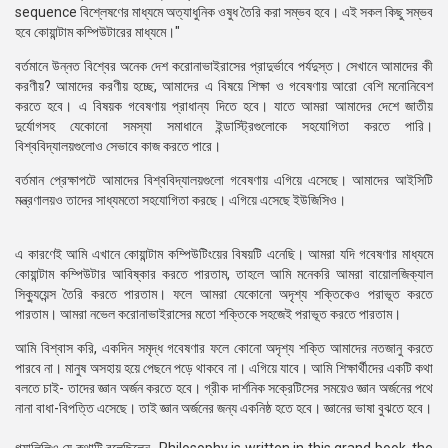
sequence বিশ্লেষণের মাধ্যমে অত্যাধুনিক ওষুধ তৈরি করা সম্ভব হবে। এই সকল কিছু সম্ভব
হবে কোয়ান্টাম কম্পিউটারের মাধ্যমে।"
বর্তমানে উন্নত বিশ্বের অনেক দেশ করোনাভাইরাসের প্রাদুর্ভাবে পর্যদুস্ত। সেখানে আমাদের কী
করণীয়? আমাদের করণীয় হচ্ছে, আমাদের এ বিষয়ে শিক্ষা ও গবেষণায় আরো বেশি মনোনিবেশ
করতে হবে। এ বিষয়ক গবেষণায় প্রাধান্য দিতে হবে। যাতে আমরা আমাদের দেশে জাতীয়
দুর্যোগসহ যেকোনো সমস্যা সমাধানে ইন্ডাস্ট্রিগুলোকে সহযোগিতা করতে পারি।
বিশ্ববিদ্যালয়গুলোও সেভাবে কাজ করতে পারে।
বর্তমান প্রেক্ষাপটে আমাদের বিশ্ববিদ্যালয়গুলো গবেষণায় এগিয়ে এসেছে। আমাদের আইসিটি
মন্ত্রণালয়ও তাদের সাধ্যমতো সহযোগিতা করছে। এগিয়ে এসেছে ইউজিসিও।
এ কারণেই আমি এখানে কোয়ান্টাম কম্পিউটিংয়ের বিষয়টি এনেছি। আমরা যদি গবেষণার মাধ্যমে
কোয়ান্টাম কম্পিউটার আবিষ্কার করতে পারতাম, তাহলে আমি মনেকরি আমরা বায়োলজিক্যাল
সিক্যুয়েন্স তৈরি করতে পারতাম। ফলে আমরা যেকোনো অদৃশ্য শক্তিকেও পরাভূত করতে
পারতাম। আমরা নভেল করোনাভাইরাসের মতো শক্তিকে সহজেই পরাভূত করতে পারতাম।
আমি বিশ্বাস করি, একদিন সমৃদ্ধ গবেষণার ফলে কোনো অদৃশ্য শক্তি আমাদের নতজানু করতে
পারবে না। মানুষ অসহায় হয়ে পেছনে পড়ে থাকবে না। এগিয়ে যাবে। আমি শিক্ষার্থীদের একটি কথা
বলতে চাই- তাদের জ্ঞান অর্জন করতে হবে। গ্রীক দার্শনিক সক্রেটিসের সময়েও জ্ঞান অর্জনের পথে
নানা বাধা-বিপত্তি এসেছে। তাই জ্ঞান অর্জনের জন্য একনিষ্ঠ হতে হবে। জ্ঞানের ভাষা বুঝতে হবে।