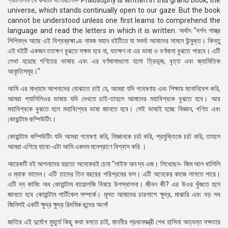
গ্যালিলিও যে কথাটি বলেছিলেন- Philosophy is written in this grand book, the
universe, which stands continually open to our gaze. But the book
cannot be understood unless one first learns to comprehend the
language and read the letters in which it is written. অর্থাৎ "দর্শন শাস্ত্র
লিপিবদ্ধ আছে এই বিশ্বব্রহ্মাণ্ড নামক মহান বইটিতে যা সবর্দা আমাদের সামনে উন্মুক্ত। কিন্তু
এই বইটি একজন ততক্ষণ বুঝতে সক্ষম হবে না, যতক্ষণ না এর ভাষা ও বর্ণমালা বুঝতে পারবে। এটি
লেখা হয়েছে গণিতের ভাষায় এবং এর বর্ণমালাগুলো হলো ত্রিভূজ, বৃত্ত এবং জ্যামিতিক
আকৃতিসমূহ।"
আমি এর মাধ্যমে আপনাদের বোঝাতে চাই যে, আমরা যদি গবেষণায় এবং শিক্ষায় মনোনিবেশ করি,
আমরা গ্যালিলিওর ভাষায় যদি দেখতে চাই-তাহলে আমাদের মহাবিশ্বকে বুঝতে হবে। আর
মহাবিশ্বকে বুঝতে হলে মহাবিশ্বের ভাষা জানতে হবে। সেই ভাষাই হচ্ছে বিজ্ঞান, গণিত এবং
কোয়ান্টাম কম্পিউটিং।
কোয়ান্টাম কম্পিউটিং যদি আমরা গবেষণা করি, বিজ্ঞানকে চর্চা করি, প্রযুক্তিকে চর্চা করি, তাহলে
আমরা এগিয়ে যাবো-এটা আমি একদম মনেপ্রাণে বিশ্বাস করি ।
আরেকটি বই আপনাদের হয়তো অনেকেরই চেনা "লাইফ অন দ্য এজ। লিখেছেন- জিম আল খালিলি
ও ম্যাক ফাদেন। এটি তাদের তিন বছরের পরিশ্রমের ফল। এটি অনেকের কাজে লাগতে পারে।
এটি দ্য কামিং অব কোয়ান্টাম বায়োলজি বিষয়ে উপস্থাপনা। জীবন কী? এর উওর খুঁজতে হলে
জানতে হবে কোয়ান্টাম পার্টিকেল সম্পর্কে। মূলত আমাদের চারপাশে ক্ষুদ্র, মাঝারি এবং বড় সব
জিনিসই একটি ক্ষুদ্র ক্ষুদ্র রিদমিক ছন্দের অংশ!
জাতির এই দুর্যোগ মুহূর্তে কিছু কথা বলতে চাই, মাননীয় প্রধানমন্ত্রী শেখ হাসিনা অত্যন্ত দক্ষতার