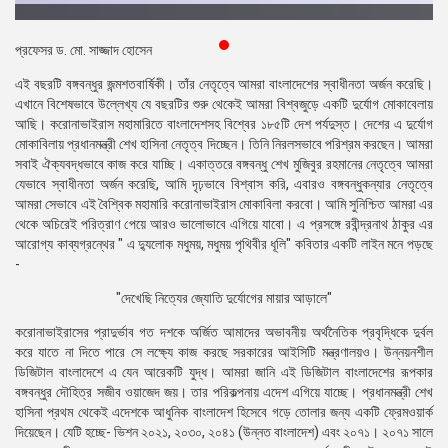
প্রেস
রিলিজ
প্রফেসর ড. মো. সাজ্জাদ হোসেন
এই বছরটি বঙ্গবন্ধুর জন্মশতবার্ষিকী। তাঁর নেতৃত্বে আমরা বাংলাদেশের স্বাধীনতা অর্জন করেছি।
প্রকাশনা
এখানে বিশেষভাবে উল্লেখ্য যে বছরটির শুরু থেকেই আমরা বিশ্বজুড়ে একটি দুর্যোগ মোকাবেলায়
আছি। করোনাভাইরাস মহামারিতে বাংলাদেশসহ বিশ্বের ১৮৫টি দেশ পর্যদুস্ত। দেশের এ দুর্যোগ
গ্যালারি
মোকাবিলায় প্রধানমন্ত্রী শেখ হাসিনা নেতৃত্ব দিচ্ছেন। তিনি নিরলসভাবে পরিশ্রম করছেন। আমরা
সবাই ঐক্যবদ্ধভাবে কাজ করে যাচ্ছি। একাত্তরে বঙ্গবন্ধু শেখ মুজিবুর রহমানের নেতৃত্বে আমরা
বিএনপি-
যেভাবে স্বাধীনতা অর্জন করেছি, আমি দৃঢ়ভাবে বিশ্বাস করি, এবারও বঙ্গবন্ধুকন্যার নেতৃত্বে
জামায়াত
আমরা সেভাবে এই বৈশ্বিক মহামারি করোনাভাইরাস মোকাবিলা করবো। আমি সুনিশ্চিত আমরা এর
সহিংসতা
থেকে অচিরেই পরিত্রাণ পেয়ে আরও ভালোভাবে এগিয়ে যাবো। এ প্রসঙ্গে রবীন্দ্রনাথ ঠাকুর এর
আরোগ্য কাব্যগ্রন্থের " এ দ্যুলোক মধুময়, মধুময় পৃথিবীর ধূলি" কবিতার একটি লাইন মনে পড়ছে
সংগঠন
-
নির্বাচনী
"দেখেছি নিত্যের জ্যোতি দুর্যোগের মায়ার আড়ালে"
ইশতেহার
করোনাভাইরাসের প্রাদুর্ভাব গত দশকে অর্জিত আমাদের অভাবনীয় অর্থনৈতিক প্রবৃদ্ধিকে দুর্বল
করে যাতে না দিতে পারে সে লক্ষ্যে কাজ করছে সরকারের আইসিটি মন্ত্রণালয়ও। উন্নয়নশীল
ডিজিটাল বাংলাদেশে এ যেন আরেকটি যুদ্ধ। আমরা জানি এই ডিজিটাল বাংলাদেশের রূপকার
বঙ্গবন্ধুর দৌহিত্র সজীব ওয়াজেদ জয়। তার পরিকল্পনায় এদেশ এগিয়ে যাচ্ছে। প্রধানমন্ত্রী শেখ
হাসিনা প্রথম থেকেই এদেশকে আধুনিক বাংলাদেশ হিসেবে গড়ে তোলার জন্য একটি ফ্রেমওয়ার্ক
দিয়েছেন। যেটি হচ্ছে- ভিশন ২০২১, ২০৩০, ২০৪১ (উন্নত বাংলাদেশ) এবং ২০৭১। ২০৭১ সালে