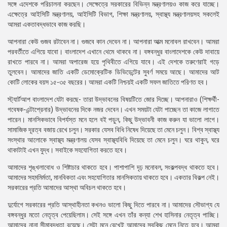
সঙ্গে এদেশকে পরিচালনা করছেন। সেক্ষেত্রে সরকারের বিভিন্ন মন্ত্রণালয়ও কাজ করে যাচ্ছে।
এক্ষেত্রে আইসিটি মন্ত্রণালয়, আইসিটি বিভাগ, শিক্ষা মন্ত্রণালয়, স্বাস্থ্য মন্ত্রণালয়সহ সকলেই
আমরা একতাবদ্ধভাবে কাজ করছি।
আপনারা কেউ গুজব রটাবেন না। গুজবে কান দেবেন না। আপনারা আত্ম মনোবল রাখবেন। আমরা
পরবর্তীতে এগিয়ে যাবো। বাংলাদেশ এখানে থেমে থাকবে না। বঙ্গবন্ধুর বাংলাদেশকে কেউ দাবায়ে
রাখতে পারবে না। আমরা অপারেজ হয়ে পৃথিবীতে এগিয়ে যাবে। এই দেশকে তরুণেরাই গড়ে
তুলবেন। আমাদের জাতি একটি ডেমোক্রেটিক ডিভিডেন্টের সুবর্ণ সময়ে আছে। আমাদের আট
কোটি লোকের বয়স ১৫-৩৫ বছরের। আমরা একটি নিশ্চয়ই একটি সফল জাতিতে পরিণত হব।
স্ট্যার্টআপ বাংলাদেশ যেটা করছে- তারা উদ্ভাবনের বিষয়টিতে জোর দিচ্ছে। আপনারাও (শিক্ষর্থী-
গবেষক-এন্টাপ্রেনার) উদ্ভাবনের দিকে নজর দেবেন। এখন সময়টা যেটা পাচ্ছেন তা কাজে লাগাতে
পারেন। মানসিকভাবে বিপর্যস্ত মনে হলে বই পড়ুন, কিছু উদ্ভাবনী কাজ করুন যা ভালো লাগে।
সামাজিক দূরত্ব বজায় রেখে চলুন। সরকার যেসব বিধি নিষেধ দিয়েছে তা মেনে চলুন। বিশ্ব স্বাস্থ্য
সংস্থার আলোকে স্বাস্থ্য মন্ত্রণালয় যেসব স্বাস্থ্যবিধি দিয়েছে তা মেনে চলুন। ঘরে থাকুন, ঘরে
থাকাটাই এখন যুদ্ধ। সবাইকে সহযোগিতা করতে হবে।
আমাদের শৃঙ্খলাবোধ ও শিষ্টাচার থাকতে হবে। পাশাপাশি দৃঢ় মনোবল, সংকল্পবদ্ধ থাকতে হবে।
আমাদের সহমমির্মতা, মানবিকতা এবং সহযোগিতার মানসিকতায় থাকতে হবে। একতার বিকল্প নেই।
সরকারের প্রতি আমাদের আস্থা অবিচল থাকতে হবে।
দুর্যোগে সরকারের প্রতি আস্থাহীনতা কখনও ভালো কিছু দিতে পারবে না। আমাদের সৌভাগ্য যে
বঙ্গবন্ধুর মতো নেতৃত্ব পেয়েছিলাম। সেই সঙ্গে এখন তাঁর কন্যা শেখ হাসিনার নেতৃত্ব পাচ্ছি।
আমাদের নানা সীমাবদ্ধতা রয়েছে। সেটা মনে রেখেই আমাদের সবকিছু মেনে নিতে হবে। আমরা