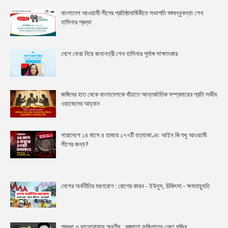
বাংলাদেশ আওয়ামী লীগের প্রতিষ্ঠাবার্ষিকীতে সভাপতি বঙ্গবন্ধুকন্যা শেখ
হাসিনার শ্রদ্ধা
দেশে ফেরা নিয়ে জননেত্রী শেখ হাসিনার পূর্নাঙ্গ সাক্ষাৎকার
জঙ্গিদের হাত থেকে বাংলাদেশকে বাঁচাতে আন্তর্জাতিক সম্প্রদায়ের প্রতি সজীব
ওয়াজেদের আহ্বান
সারাদেশে ১৪ মাসে ৪ হাজার ১৭৭টি হত্যাকাণ্ড: আইন কি শুধু আওয়ামী
লীগের জন্য?
দেশের অর্থনীতির মরণরোগ : রোগের কারন - ইউনুস, চিকিৎসা - ক্ষমতাচ্যুতি
শ্রদ্ধা ও ভালোবাসায় স্মরণীয় : বঙ্গমাতা ফজিলাতুন নেছা মুজিব