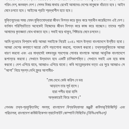
গরিব দেশ, জনবহুল দেশ। সেসব বিষয় মাথায় রেখেই আমাদের দেশের মানুষকে বাঁচাতে হবে। আইন
মেনে চলতে হবে। আইনের প্রতি শ্রদ্ধাশীল হতে হবে।
মুক্তিযুদ্ধের সময় যেমন মুক্তিযোদ্ধারা জীবন বিপন্ন করে যু্দ্ধ করে স্বাধীন করেছিলেন এই দেশ।
বর্তমান পরিস্থিতিতে অনেকেই নিজেদের জীবন বিপন্ন করে কাজ করে যাচ্ছেন। তাদের প্রতি
আমাদের কৃতজ্ঞতা বোধ থাকতে হবে। সবাই ঘরে থাকুন, শিষ্টাচার মেনে চলবেন।
আমি দৃঢ়ভাবে বিশ্বাস করি আমরা সবাইকে নিয়েই ২০৪১ সালে উন্নত বাংলাদেশে উন্নীত হবো।
আমরা দেশের কল্যাণে আরো বেশি পড়াশোনা করবো, গবেষণা করবো। তথ্যপ্রযুক্তিকে আমরা
ধারণ করবো এবং এর মাধ্যমেই বঙ্গবন্ধুর স্বপ্নের সোনার বাংলাকে আমরা আধুনিক বাংলাদেশে
রূপান্তর করবো। সেখানে উদ্ভাবন হবে একটি চালিকাশক্তি। সেখানে সবাই এক হয়ে কাজ
করবো। দেশ এগিয়ে যাবে, আমরাও এগিয়ে যাবো। কবি সত্যেন্দ্রনাথ দত্ত এর সুরে আমরাও সে
"আশা" নিয়ে স্বপ্ন দেখি সুন্দর আগামীর-
"মেঘ দেখে কেউ করিস নে ভয়
আড়ালে তার সূর্য হাসে।
হারা শশীর হারা হাসি
অন্ধকারেই ফিরে আসে।"
লেখকঃ তথ্য-প্রযুক্তিবিদ; সদস্য, বাংলাদেশ বিশ্ববিদ্যালয় মঞ্জুরী কমিশন(ইউজিসি) এবং
পরিচালক, বাংলাদেশ কমিউনিকেশন স্যাটেলাইট কোম্পানি লিমিটেড (বিসিএসসিএল)