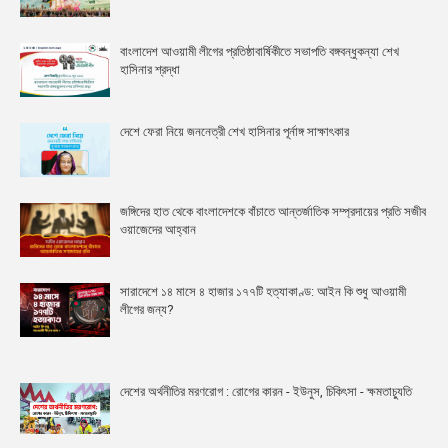
বাংলাদেশ আওয়ামী লীগের প্রতিষ্ঠাবার্ষিকীতে সভাপতি বঙ্গবন্ধুকন্যা শেখ
হাসিনার শ্রদ্ধা
দেশে ফেরা নিয়ে জননেত্রী শেখ হাসিনার পূর্নাঙ্গ সাক্ষাৎকার
জঙ্গিদের হাত থেকে বাংলাদেশকে বাঁচাতে আন্তর্জাতিক সম্প্রদায়ের প্রতি সজীব
ওয়াজেদের আহ্বান
সারাদেশে ১৪ মাসে ৪ হাজার ১৭৭টি হত্যাকাণ্ড: আইন কি শুধু আওয়ামী
লীগের জন্য?
দেশের অর্থনীতির মরণরোগ : রোগের কারন - ইউনুস, চিকিৎসা - ক্ষমতাচ্যুতি