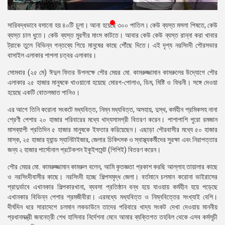
প্রেস
রিলিজ
সারিবদ্ধভাবে বসানো হয় ৪০টি চুলা। আনা হয়েছে ৩০০ পাতিল। কেউ ব্যস্ত মসলা পিষতে, কেউ
ব্যস্ত চাল ধুতে। কেউ ব্যস্ত মুরগীর মাংস কাটতে। আবার কেউ কেউ ব্যস্ত রান্না করা খাবার
প্রকাশনা
ট্রাকে তুলে বিভিন্ন গন্তব্যে গিয়ে মানুষের কাছে পৌঁছে দিতে। এই দৃশ্য নরসিংদী পৌরসভার
বাসাইল এলাকার শাপলা চত্বর এলাকার।
গ্যালারি
সোমবার (২৫ মে) ঈদুল ফিতর উপলক্ষে পৌর মেয়র মো. কামরুজ্জামান কামরুলের উদ্যোগে পৌর
এলাকার ২৫ হাজার মানুষকে খাওয়ানো হয়েছে মোরগ-পোলাও, ডিম, মিষ্টি ও ফিরনী। সঙ্গে দেওয়া
বিএনপি-
হয়েছে একটি বোতলজাত পানিও।
জামায়াত
সহিংসতা
এর আগে তিনি করোনা সংকটে মধ্যবিত্ত, নিম্ন মধ্যবিত্ত, অসহায়, দুস্থ, কর্মহীন শ্রমিকসহ নানা
শ্রেণী পেশার ২০ হাজার পরিবারের মধ্যে খাদ্যসামগ্রী বিতরণ করেন। পাশাপাশি পুরো রমজান
সংগঠন
মাসব্যাপী প্রতিদিন ৫ হাজার মানুষকে ইফতার করিয়েছেন। এছাড়া পৌরবাসীর মধ্যে ৫০ হাজার
মাস্ক, ২৫ হাজার হ্যান্ড স্যানিটাইজার, জেলার চিকিৎসক ও স্বাস্থ্যকর্মীদের সুরক্ষা এবং নিরাপত্তার
নির্বাচনী
জন্য ২ হাজার পার্সোনাল প্রটেকশন ইকুইপমেন্ট (পিপিই) বিতরণ করেন।
ইশতেহার
পৌর মেয়র মো. কামরুজ্জামান কামরুল বলেন, আমি কৃতজ্ঞতা প্রকাশ করছি আল্লাহ তায়ালার কাছে
ও নরসিংদীবাসীর কাছে। নরসিংদী হচ্ছে শিল্পসমৃদ্ধ জেলা। বর্তমানে চলমান করোনা ভাইরাসের
প্রাদুর্ভাবে এখানকার শিল্পকারখানা, ব্যবসা প্রতিষ্ঠান বন্ধ হয়ে যাওয়ায় কর্মহীন হয়ে পড়েছে
এখানকার বিভিন্ন পেশার শ্রমজীবীরা। এরমধ্যে মধ্যবিত্ত ও নিম্নবিত্তের সংখ্যাই বেশি।
দীর্ঘদিন ধরে সারাদেশে চলমান লকডাউনে তাদের পরিবারে খাদ্য সংকট দেখা দেওয়ায় মাননীয়
প্রধানমন্ত্রী জননেত্রী শেখ হাসিনার নির্দেশনা মেনে আমার ব্যক্তিগত তহবিল থেকে এসব কর্মসূচী