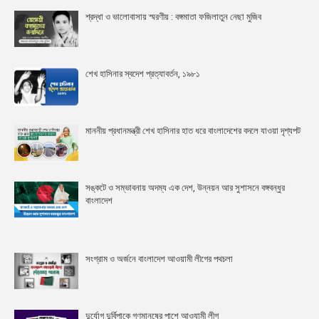
শ্রদ্ধা ও ভালোবাসায় স্মরণীয় : বঙ্গমাতা ফজিলাতুন নেছা মুজিব
শেখ হাসিনার স্বদেশ প্রত্যাবর্তন, ১৯৮১
মাননীয় প্রধানমন্ত্রী শেখ হাসিনার হাত ধরে বাংলাদেশের বদলে যাওয়া দৃশ্যপট
সঙ্কটে ও সম্ভাবনায় অদম্য এক দেশ, উন্নয়ন আর সুশাসনে বঙ্গবন্ধুর
বাংলাদেশ
সংগ্রাম ও অর্জনে বাংলাদেশ আওয়ামী লীগের পথচলা
দুর্যোগ দুর্বিপাকে গণমানুষের পাশে আওযা়মী লীগ