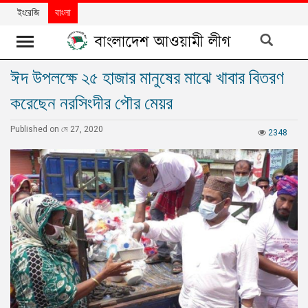
ইংরেজি
বাংলা
ঈদ উপলক্ষে ২৫ হাজার মানুষের মাঝে খাবার বিতরণ
খবর
করেছেন নরসিংদীর পৌর মেয়র
দলের
খবর
Published on মে 27, 2020
2348
বিশেষ
নিবন্ধ
বিশেষ
প্রতিবেদন
মতামত
উন্নয়নের
বাংলাদেশ
নিউজলেটার