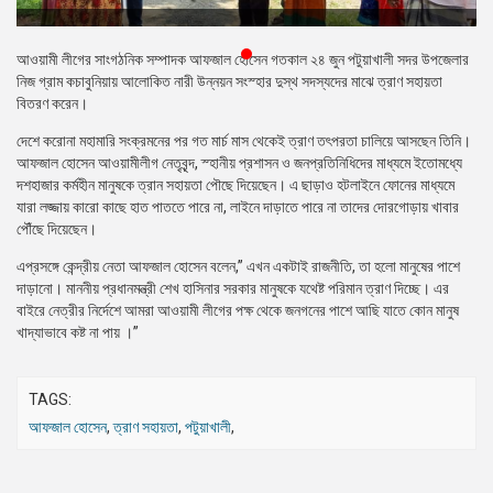
প্রেস
রিলিজ
আওয়ামী লীগের সাংগঠনিক সম্পাদক আফজাল হোসেন গতকাল ২৪ জুন পটুয়াখালী সদর উপজেলার
নিজ গ্রাম কচাবুনিয়ায় আলোকিত নারী উন্নয়ন সংস্হার দুস্থ সদস্যদের মাঝে ত্রাণ সহায়তা
প্রকাশনা
বিতরণ করেন।
গ্যালারি
দেশে করোনা মহামারি সংক্রমনের পর গত মার্চ মাস থেকেই ত্রাণ তৎপরতা চালিয়ে আসছেন তিনি।
আফজাল হোসেন আওয়ামীলীগ নেতৃবৃন্দ, স্হানীয় প্রশাসন ও জনপ্রতিনিধিদের মাধ্যমে ইতোমধ্যে
বিএনপি-
দশহাজার কর্মহীন মানুষকে ত্রান সহায়তা পৌছে দিয়েছেন। এ ছাড়াও হটলাইনে ফোনের মাধ্যমে
জামায়াত
যারা লজ্জায় কারো কাছে হাত পাততে পারে না, লাইনে দাড়াতে পারে না তাদের দোরগোড়ায় খাবার
সহিংসতা
পৌঁছে দিয়েছেন।
এপ্রসঙ্গে কেন্দ্রীয় নেতা আফজাল হোসেন বলেন,” এখন একটাই রাজনীতি, তা হলো মানুষের পাশে
সংগঠন
দাড়ানো। মাননীয় প্রধানমন্ত্রী শেখ হাসিনার সরকার মানুষকে যথেষ্ট পরিমান ত্রাণ দিচ্ছে। এর
বাইরে নেত্রীর নির্দেশে আমরা আওয়ামী লীগের পক্ষ থেকে জনগনের পাশে আছি যাতে কোন মানুষ
নির্বাচনী
খাদ্যাভাবে কষ্ট না পায় ।”
ইশতেহার
TAGS:
আফজাল হোসেন
,
ত্রাণ সহায়তা
,
পটুয়াখালী
,