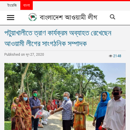
ইংরেজি
বাংলা
পটুয়াখালীতে ত্রাণ কার্যক্রম অব্যাহত রেখেছেন
খবর
আওয়ামী লীগের সাংগঠনিক সম্পাদক
দলের
খবর
Published on জুন 27, 2020
2148
বিশেষ
নিবন্ধ
বিশেষ
প্রতিবেদন
মতামত
উন্নয়নের
বাংলাদেশ
নিউজলেটার