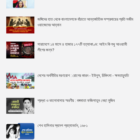
জঙ্গিদের হাত থেকে বাংলাদেশকে বাঁচাতে আন্তর্জাতিক সম্প্রদায়ের প্রতি সজীব
ওয়াজেদের আহ্বান
সারাদেশে ১৪ মাসে ৪ হাজার ১৭৭টি হত্যাকাণ্ড: আইন কি শুধু আওয়ামী
লীগের জন্য?
দেশের অর্থনীতির মরণরোগ : রোগের কারন - ইউনুস, চিকিৎসা - ক্ষমতাচ্যুতি
শ্রদ্ধা ও ভালোবাসায় স্মরণীয় : বঙ্গমাতা ফজিলাতুন নেছা মুজিব
শেখ হাসিনার স্বদেশ প্রত্যাবর্তন, ১৯৮১