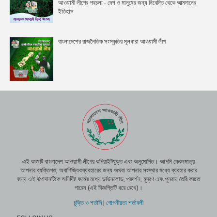
আওয়ামী লীগের পথচলা - দেশ ও মানুষের জন্য নিবেদিত থেকে আত্মদানের
ইতিহাস
বাংলাদেশের রাজনৈতিক সংস্কৃতির মূলধারা আওয়ামী লীগ
এই কাজটি বাংলাদেশ আওয়ামী লীগের কপিরাইটযুক্ত এবং অনুমোদিত। আপনি কেবলমাত্র
আপনার ব্যক্তিগত, অবাণিজ্যিকব্যবহারের জন্য অথবা আপনার সংস্থার মধ্যে ব্যবহার করার
জন্য এই উপাদানটিকে অনির্দিষ্ট ফর্মের মধ্যে ডাউনলোড, প্রদর্শন, মুদ্রণ এবং পুনরায় তৈরি করতে
পারেন (এই বিজ্ঞপ্তিটি ধরে রেখে)।
চুক্তি ও শর্তাদি
|
গোপনীয়তা শর্তাবলী