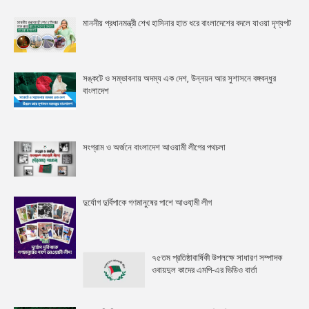
মাননীয় প্রধানমন্ত্রী শেখ হাসিনার হাত ধরে বাংলাদেশের বদলে যাওয়া দৃশ্যপট
সঙ্কটে ও সম্ভাবনায় অদম্য এক দেশ, উন্নয়ন আর সুশাসনে বঙ্গবন্ধুর
বাংলাদেশ
সংগ্রাম ও অর্জনে বাংলাদেশ আওয়ামী লীগের পথচলা
দুর্যোগ দুর্বিপাকে গণমানুষের পাশে আওযা়মী লীগ
৭৫তম প্রতিষ্ঠাবার্ষিকী উপলক্ষে সাধারণ সম্পাদক
ওবায়দুল কাদের এমপি-এর ভিডিও বার্তা