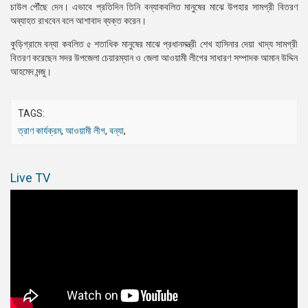
চাউল পৌঁছে দেন। এভাবে প্রতিদিন তিনি বন্যাকবলিত মানুষের মাঝে উপহার সামগ্রী বিতরণ
অব্যাহত রাখবেন বলে আশাবাদ ব্যক্ত করেন।
কুড়িগ্রামে বন্যা কবলিত ৫ শতাধিক মানুষের মাঝে প্রধানমন্ত্রী শেখ হাসিনার দেয়া খাদ্য সামগ্রী
বিতরণ করেছেন সদর উপজেলা চেয়ারম্যান ও জেলা আওয়ামী লীগের সাধারণ সম্পাদক আমান উদ্দিন
আহমেদ মন্জু।
TAGS:
ত্রাণ কার্যক্রম
,
আওয়ামী লীগ
,
বন্যা
,
Live TV