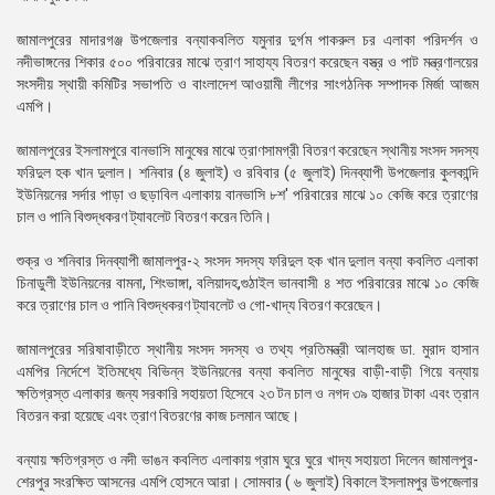
জামালপুরের মাদারগঞ্জ উপজেলার বন্যাকবলিত যমুনার দুর্গম পাকরুল চর এলাকা পরিদর্শন ও
নদীভাঙ্গনের শিকার ৫০০ পরিবারের মাঝে ত্রাণ সাহায্য বিতরণ করেছেন বস্ত্র ও পাট মন্ত্রণালয়ের
সংসদীয় স্থায়ী কমিটির সভাপতি ও বাংলাদেশ আওয়ামী লীগের সাংগঠনিক সম্পাদক মির্জা আজম
এমপি।
জামালপুরের ইসলামপুরে বানভাসি মানুষের মাঝে ত্রাণসামগ্রী বিতরণ করেছেন স্থানীয় সংসদ সদস্য
ফরিদুল হক খান দুলাল। শনিবার (৪ জুলাই) ও রবিবার (৫ জুলাই) দিনব্যাপী উপজেলার কুলকান্দি
ইউনিয়নের সর্দার পাড়া ও ছড়াবিল এলাকায় বানভাসি ৮শ' পরিবারের মাঝে ১০ কেজি করে ত্রাণের
চাল ও পানি বিশুদ্ধকরণ ট্যাবলেট বিতরণ করেন তিনি।
শুক্র ও শনিবার দিনব্যাপী জামালপুর-২ সংসদ সদস্য ফরিদুল হক খান দুলাল বন্যা কবলিত এলাকা
চিনাডুলী ইউনিয়নের বামনা, শিংভাঙ্গা, বলিয়াদহ,গুঠাইল ভানবাসী ৪ শত পরিবারের মাঝে ১০ কেজি
করে ত্রাণের চাল ও পানি বিশুদ্ধকরণ ট্যাবলেট ও গো-খাদ্য বিতরণ করেছেন।
জামালপুরের সরিষাবাড়ীতে স্থানীয় সংসদ সদস্য ও তথ্য প্রতিমন্ত্রী আলহাজ ডা. মুরাদ হাসান
এমপির নির্দেশে ইতিমধ্যে বিভিন্ন ইউনিয়নের বন্যা কবলিত মানুষের বাড়ী-বাড়ী গিয়ে বন্যায়
ক্ষতিগ্রস্ত এলাকার জন্য সরকারি সহায়তা হিসেবে ২৩ টন চাল ও নগদ ৩৯ হাজার টাকা এবং ত্রান
বিতরন করা হয়েছে এবং ত্রাণ বিতরণের কাজ চলমান আছে।
বন্যায় ক্ষতিগ্রস্ত ও নদী ভাঙন কবলিত এলাকায় গ্রাম ঘুরে ঘুরে খাদ্য সহায়তা দিলেন জামালপুর-
শেরপুর সংরক্ষিত আসনের এমপি হোসনে আরা। সোমবার ( ৬ জুলাই) বিকালে ইসলামপুর উপজেলার