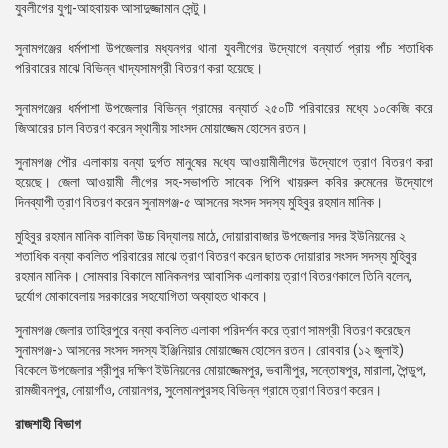
যুবলীগের যুগ্ম-আহবায়ক আসাদুজ্জামান সেন্টু।
সুনামগঞ্জের ধর্মপাশা উপজেলার মধ্যনগর থানা যুবলীগের উদ্যোগে বন্যার্ত প্রায় পাঁচ শতাধিক
পরিবারের মাঝে বিভিন্ন খাদ্যসামগ্রী বিতরণ করা হয়েছে।
সুনামগঞ্জের ধর্মপাশা উপজেলার বিভিন্ন গ্রামের বন্যার্ত ২৫০টি পরিবারের মধ্যে ১০কেজি করে
জিআরের চাল বিতরণ করেন স্থানীয় সাংসদ মোয়াজ্জেম হোসেন রতন।
সুনামগঞ্জ পৌর এলাকায় বন্যা দুর্গত মানু‌ষের ম‌ধ্যে আওয়ামীলীগের উদ্যোগে ত্রাণ বিতরণ করা
হয়েছে। জেলা আওয়ামী লী‌গের সহ-সভাপতি সাবেক পিপি খায়রুল কবির রুমেনের উদ্যোগে
দিনব্যাপী ত্রাণ বিতরণ করেন সুনামগঞ্জ-৫ আসনের সংসদ সদস্য মু‌হিবুর রহমান মা‌নিক।
মুহিবুর রহমান মানিক বালিকা উচ্চ বিদ্যালয় মাঠে, দোয়ারাবাজার উপজেলার সদর ইউনিয়নের ২
শতাধিক বন্যা কবলিত পরিবারের মাঝে ত্রাণ বিতরণ করেন ছাতক দোয়ারার সংসদ সদস্য মুহিবুর
রহমান মানিক। সোমবার বিকালে মানিকনগর আবাসিক এলাকায় ত্রাণ বিতরণকালে তিনি বলেন,
দুর্যোগ মোকাবেলায় সরকারের সহযোগিতা অব্যাহত থাকবে।
সুনামগঞ্জ জেলার তাহিরপুরে বন্যা কবলিত এলাকা পরিদর্শন করে ত্রাণ সামগ্রী বিতরণ করেছেন
সুনামগঞ্জ-১ আসনের সংসদ সদস্য ইঞ্জিনিয়ার মোয়াজ্জেম হোসেন রতন। রোববার (১২ জুলাই)
বিকেলে উপজেলার শ্রীপুর দক্ষিণ ইউনিয়নের মোয়াজ্জেমপুর, ভবানীপুর, সন্তোষপুর, মারালা, পৈন্ডুপ,
রামজীবনপুর, নোয়াগাঁও, নোয়ানগর, সুলেমানপুরসহ বিভিন্ন গ্রামে ত্রাণ বিতরণ করেন।
রাজশাহী বিভাগ