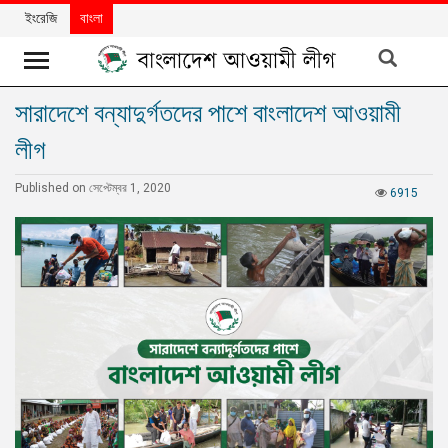
ইংরেজি
বাংলা
সারাদেশে বন্যাদুর্গতদের পাশে বাংলাদেশ আওয়ামী
খবর
লীগ
দলের
খবর
Published on সেপ্টেম্বর 1, 2020
6915
বিশেষ
নিবন্ধ
বিশেষ
প্রতিবেদন
মতামত
উন্নয়নের
বাংলাদেশ
নিউজলেটার