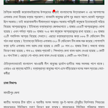
প্রেস
রিলিজ
বৈশ্বিক মহামারী করোনাভাইরাসের উপদ্রবের মধ্যেই বাংলাদেশের উত্তরাঞ্চল ও এর আশপাশের
এলাকায় দেখা দিয়েছে বন্যার প্রকোপ। বানভাসি মানুষের দুর্দশা দূর করতে আগে থেকেই প্রস্তুত
প্রকাশনা
ছিল সরকার। তাই করোনাকালীন সীমাবদ্ধতা সত্ত্বেও সরকার পানিবন্দী মানুষকে ইতোমধ্যেই সরিয়ে
নিয়েছে আশ্রয়কেন্দ্রে। ইতিমধ্যে বন্যাক্রান্ত জেলাগুলোতে ১ হাজার ৫৪৪টি আশ্রয়কেন্দ্র খোলা
গ্যালারি
হয়েছে। এখন পর্যন্ত প্রায় ৩০ হাজার ৭০৫ জন মানুষকে আশ্রয়কেন্দ্রে রাখা হয়েছে। ৫৬ হাজার
৩১টি গবাদিপশু আশ্রয় নিয়েছে সেখানে। এছাড়া বন্যাক্রান্তদের জন্য ৮৮৬ টি মেডিকেল টিম
বিএনপি-
গঠন করা হয়েছে। ইতোমধ্যে বিভিন্ন এলাকায় ৩২০ টি মেডিকেল টিম কাজ শুরু করেছে।পাশাপাশি
জামায়াত
বন্যা দুর্গত এলাকায় নগদ বরাদ্দ দেয়া হয়েছে ৪ কোটি ১৮ লাখ ৫০ হাজার টাকা। শুকনো খাবার
সহিংসতা
বিতরণ করা হয়েছে ১ লাখ ৬২ হাজার প্যাকেট। শিশুখাদ্য কেনা বাবদ বরাদ্দ দেওয়া হয়েছে ১ কোটি
৪০ লাখ টাকা। এছাড়া গো-খাদ্য কেনা বাবদ দেওয়া হয়েছে ২ কোটি ৮৮ লাখ টাকা।
সংগঠন
ঐতিহ্যগতভাবেই বাংলাদেশ আওয়ামী লীগ মানুষের দুর্ভোগ-দুর্গতির সময় সবসময় পাশে থাকে।
এবারও এর ব্যত্যয় ঘটেনি। বন্যাক্রান্ত মানুষের পাশে এসে দাঁড়িয়েছেন দলের সকল স্তরের নেতা-
নির্বাচনী
কর্মীরা
ইশতেহার
ঢাকা বিভাগঃ
মাদারীপুর জেলা
জাতীয় সংসদের চীফ হুইপ ও স্থানীয় সংসদ সদস্য নূর-ই-আলম চৌধুরীর নির্দেশনায় শিবচরের
মাদবরেরচর ইউনিয়নে ত্রাণ বিতরণ করা হয়েছে। মাদবরেরচর ইউনিয়ন পরিষদের সামনে