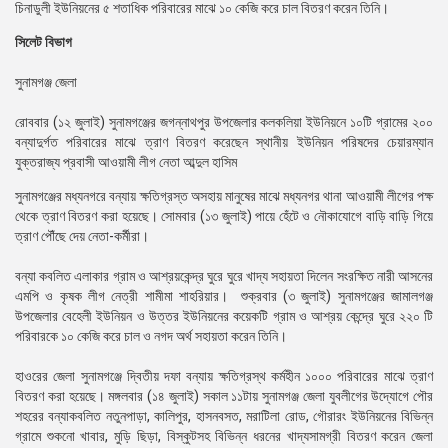
চিনাডুলী ইউনিয়নের ৫ শতাধিক পরিবারের মাঝে ১০ কেজি করে চাল বিতরণ করেন তিনি।
সিলেট বিভাগ
সুনামগঞ্জ জেলা
রোববার (১২ জুলাই) সুনামগঞ্জের জগন্নাথপুর উপজেলার কলকলিয়া ইউনিয়নে ১০টি গ্রামের ২০০
বন্যাদুর্গত পরিবারের মাঝে ত্রাণ বিতরণ করেছেন স্থানীয় ইউনিয়ন পরিষদের চেয়ারম্যান
যুক্তরাজ্য প্রবাসী আওয়ামী লীগ নেতা আব্দুল হাসিম
সুনামগঞ্জের মধ্যনগরে বন্যায় ক্ষতিগ্রস্ত অসহায় মানুষের মাঝে মধ্যনগর থানা আওয়ামী লীগের পক্ষ
থেকে ত্রাণ বিতরণ করা হয়েছে। সোমবার (১৩ জুলাই) পায়ে হেঁটে ও নৌকাযোগে বাড়ি বাড়ি গিয়ে
ত্রাণ পৌঁছে দেয় নেতা-কর্মীরা।
বন্যা কবলিত এলাকার গ্রাম ও আশ্রয়কেন্দ্র ঘুরে ঘুরে খাদ্য সহায়তা দিলেন সংরক্ষিত নারী আসনের
এমপি ও কৃষক লীগ নেত্রী শামীমা শাহরিয়ার। শুক্রবার (৩ জুলাই) সুনামগঞ্জের জামালগঞ্জ
উপজেলার বেহেলী ইউনিয়ন ও উত্তর ইউনিয়নের কয়েকটি গ্রাম ও আশ্রয় কেন্দ্রে ঘুরে ২২০ টি
পরিবারকে ১০ কেজি করে চাল ও নগদ অর্থ সহায়তা করেন তিনি।
হাওরের জেলা সুনামগঞ্জে দ্বিতীয় দফা বন্যায় ক্ষতিগ্রস্থ কর্মহীন ১০০০ পরিবারের মাঝে ত্রাণ
বিতরণ করা হয়েছে। মঙ্গলবার (১৪ জুলাই) সকাল ১১টায় সুনামগঞ্জ জেলা যুবলীগের উদ্যোগে পৌর
শহরের বন্যাকবলিত নতুনপাড়া, কালিপুর, হাসনবসত, মরাটিলা রোড, গৌরারং ইউনিয়নের বিভিন্ন
গ্রামে শুকনো খাবার, মুড়ি ছিড়া, বিস্কুটসহ বিভিন্ন ধরনের খাদ্যসামগ্রী বিতরণ করেন জেলা