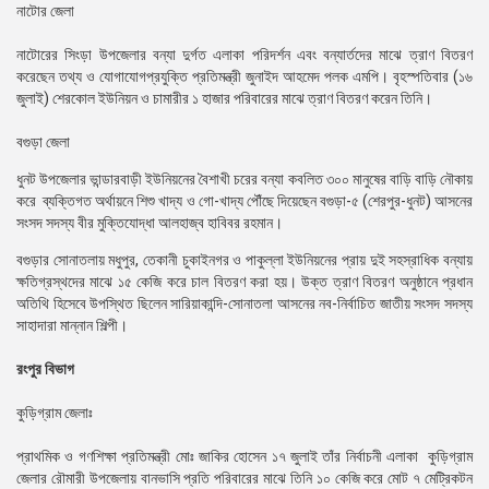
নাটোর জেলা
নাটোরের সিংড়া উপজেলার বন্যা দুর্গত এলাকা পরিদর্শন এবং বন্যার্তদের মাঝে ত্রাণ বিতরণ
করেছেন তথ্য ও যোগাযোগপ্রযুক্তি প্রতিমন্ত্রী জুনাইদ আহমেদ পলক এমপি। বৃহস্পতিবার (১৬
জুলাই) শেরকোল ইউনিয়ন ও চামারীর ১ হাজার পরিবারের মাঝে ত্রাণ বিতরণ করেন তিনি।
বগুড়া জেলা
ধুনট উপজেলার ভান্ডারবাড়ী ইউনিয়নের বৈশাখী চরের বন্যা কবলিত ৩০০ মানুষের বাড়ি বাড়ি নৌকায়
করে ব্যক্তিগত অর্থায়নে শিশু খাদ্য ও গো-খাদ্য পৌঁছে দিয়েছেন বগুড়া-৫ (শেরপুর-ধুনট) আসনের
সংসদ সদস্য বীর মুক্তিযোদ্ধা আলহাজ্ব হাবিবর রহমান।
বগুড়ার সোনাতলায় মধুপুর, তেকানী চুকাইনগর ও পাকুল্লা ইউনিয়নের প্রায় দুই সহস্রাধিক বন্যায়
ক্ষতিগ্রস্থদের মাঝে ১৫ কেজি করে চাল বিতরণ করা হয়। উক্ত ত্রাণ বিতরণ অনুষ্ঠানে প্রধান
অতিথি হিসেবে উপস্থিত ছিলেন সারিয়াকান্দি-সোনাতলা আসনের নব-নির্বাচিত জাতীয় সংসদ সদস্য
সাহাদারা মান্নান শিল্পী।
রংপুর বিভাগ
কুড়িগ্রাম জেলাঃ
প্রাথমিক ও গণশিক্ষা প্রতিমন্ত্রী মোঃ জাকির হোসেন ১৭ জুলাই তাঁর নির্বাচনী এলাকা কুড়িগ্রাম
জেলার রৌমারী উপজেলায় বানভাসি প্রতি পরিবারের মাঝে তিনি ১০ কেজি করে মোট ৭ মেট্রিকটন