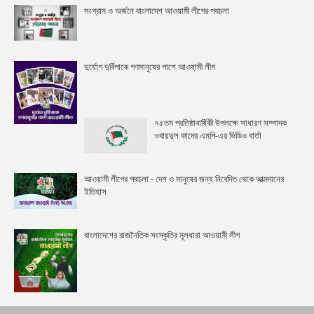
সংগ্রাম ও অর্জনে বাংলাদেশ আওয়ামী লীগের পথচলা
দুর্যোগ দুর্বিপাকে গণমানুষের পাশে আওযা়মী লীগ
৭৫তম প্রতিষ্ঠাবার্ষিকী উপলক্ষে সাধারণ সম্পাদক
ওবায়দুল কাদের এমপি-এর ভিডিও বার্তা
আওয়ামী লীগের পথচলা - দেশ ও মানুষের জন্য নিবেদিত থেকে আত্মদানের
ইতিহাস
বাংলাদেশের রাজনৈতিক সংস্কৃতির মূলধারা আওয়ামী লীগ