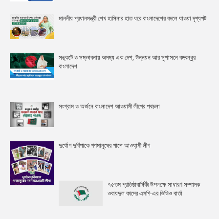
মাননীয় প্রধানমন্ত্রী শেখ হাসিনার হাত ধরে বাংলাদেশের বদলে যাওয়া দৃশ্যপট
সঙ্কটে ও সম্ভাবনায় অদম্য এক দেশ, উন্নয়ন আর সুশাসনে বঙ্গবন্ধুর
বাংলাদেশ
সংগ্রাম ও অর্জনে বাংলাদেশ আওয়ামী লীগের পথচলা
দুর্যোগ দুর্বিপাকে গণমানুষের পাশে আওযা়মী লীগ
৭৫তম প্রতিষ্ঠাবার্ষিকী উপলক্ষে সাধারণ সম্পাদক
ওবায়দুল কাদের এমপি-এর ভিডিও বার্তা