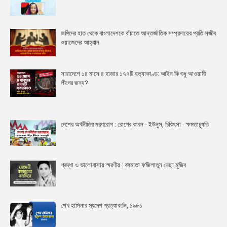
জঙ্গিদের হাত থেকে বাংলাদেশকে বাঁচাতে আন্তর্জাতিক সম্প্রদায়ের প্রতি সজীব
ওয়াজেদের আহ্বান
সারাদেশে ১৪ মাসে ৪ হাজার ১৭৭টি হত্যাকাণ্ড: আইন কি শুধু আওয়ামী
লীগের জন্য?
দেশের অর্থনীতির মরণরোগ : রোগের কারন - ইউনুস, চিকিৎসা - ক্ষমতাচ্যুতি
শ্রদ্ধা ও ভালোবাসায় স্মরণীয় : বঙ্গমাতা ফজিলাতুন নেছা মুজিব
শেখ হাসিনার স্বদেশ প্রত্যাবর্তন, ১৯৮১