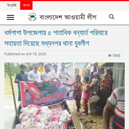
ইংরেজি
বাংলা
ধর্মপাশা উপজেলায় ৫ শতাধিক বন্যার্ত পরিবারে
খবর
সহায়তা দিয়েছে মধ্যনগর থানা যুবলীগ
দলের
খবর
Published on জুলাই 18, 2020
1663
বিশেষ
নিবন্ধ
বিশেষ
প্রতিবেদন
মতামত
উন্নয়নের
বাংলাদেশ
নিউজলেটার