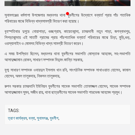
প্রেস
রিলিজ
সুনামগঞ্জের ধর্মপাশা উপজেলার মধ্যনগর থানা যুবলীগের উদ্যোগে বন্যার্ত প্রায় পাঁচ শতাধিক
পরিবারের মাঝে বিভিন্ন খাদ্যসামগ্রী বিতরণ করা হয়েছে।
প্রকাশনা
বৃহস্পতিবার দুপুরে নোয়াপাড়া, গুচ্ছগ্রাম, কায়েতকান্দা, চামরদানী নতুন পাড়া, জগন্নাথপুর,
পিপড়াকান্দায় এই সাতটি গ্রামের প্রায় পাঁচশতাধিক বন্যার্ত পরিবারের মাঝে চিড়া, মুড়ি,গুড়,
গ্যালারি
ওরস্যালাইন ও মোমসহ বিভিন্ন খাদ্য সামগ্রী বিতরণ করেন।
বিএনপি-
এ সময় উপস্থিত ছিলেন, মধ্যনগর থানা যুবলীগের সভাপতি মোস্তাক আহমেদ, সহ-সভাপতি
জামায়াত
আসাদুজ্জামান রোকন, সাধারণ সম্পাদক বিদ্যুৎ কান্তি সরকার,
সহিংসতা
যুগ্ম সাধারণ সম্পাদক ওবায়দুল ইসলাম খান রনি, সাংগঠনিক সম্পাদক সাখাওয়াত হোসেন, কামাল
সংগঠন
হোসেন, অমল তালুকদার, নিকসন তালুকদার,
নির্বাচনী
রুপন সরকার চামরদানি ইউনিয়ন যুবলীগের সাবেক সভাপতি তোফাজ্জল হোসেন, সাবেক সম্পাদক
ইশতেহার
আসাদুজ্জামান সুমন, সজীব রায়, থানা ছাত্রলীগের সাবেক সভাপতি পারভেজ আহমেদ প্রমুখ।
TAGS:
ত্রাণ কার্যক্রম
,
বন্যা
,
সুনামগঞ্জ
,
যুবলীগ
,