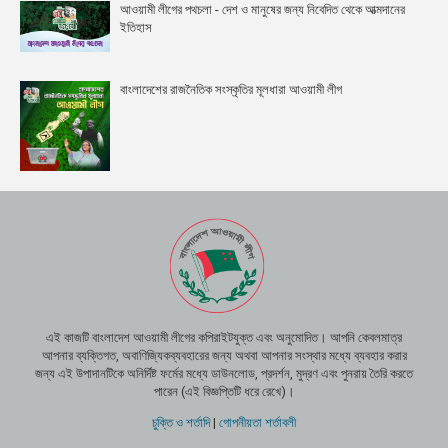
আওয়ামী লীগের পথচলা - দেশ ও মানুষের জন্য নিবেদিত থেকে আত্মদানের
ইতিহাস
বাংলাদেশের রাজনৈতিক সংস্কৃতির মূলধারা আওয়ামী লীগ
এই কাজটি বাংলাদেশ আওয়ামী লীগের কপিরাইটযুক্ত এবং অনুমোদিত। আপনি কেবলমাত্র
আপনার ব্যক্তিগত, অবাণিজ্যিকব্যবহারের জন্য অথবা আপনার সংস্থার মধ্যে ব্যবহার করার
জন্য এই উপাদানটিকে অনির্দিষ্ট ফর্মের মধ্যে ডাউনলোড, প্রদর্শন, মুদ্রণ এবং পুনরায় তৈরি করতে
পারেন (এই বিজ্ঞপ্তিটি ধরে রেখে)।
চুক্তি ও শর্তাদি
|
গোপনীয়তা শর্তাবলী