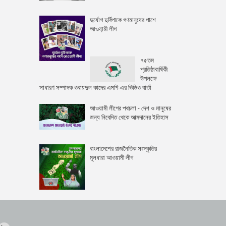
দুর্যোগ দুর্বিপাকে গণমানুষের পাশে
আওযা়মী লীগ
৭৫তম
প্রতিষ্ঠাবার্ষিকী
উপলক্ষে
সাধারণ সম্পাদক ওবায়দুল কাদের এমপি-এর ভিডিও বার্তা
আওয়ামী লীগের পথচলা - দেশ ও মানুষের
জন্য নিবেদিত থেকে আত্মদানের ইতিহাস
বাংলাদেশের রাজনৈতিক সংস্কৃতির
মূলধারা আওয়ামী লীগ