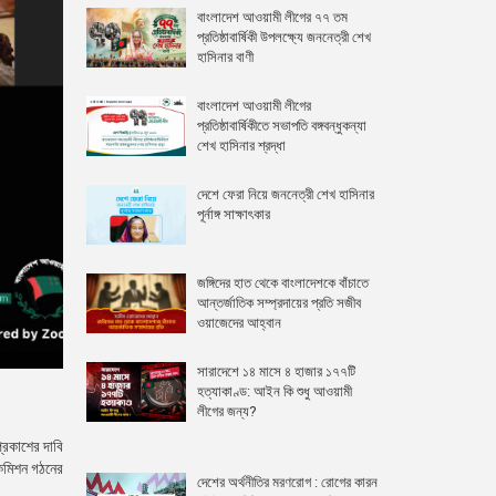
বাংলাদেশ আওয়ামী লীগের ৭৭ তম
প্রতিষ্ঠাবার্ষিকী উপলক্ষ্যে জননেত্রী শেখ
হাসিনার বাণী
বাংলাদেশ আওয়ামী লীগের
প্রতিষ্ঠাবার্ষিকীতে সভাপতি বঙ্গবন্ধুকন্যা
শেখ হাসিনার শ্রদ্ধা
দেশে ফেরা নিয়ে জননেত্রী শেখ হাসিনার
পূর্নাঙ্গ সাক্ষাৎকার
জঙ্গিদের হাত থেকে বাংলাদেশকে বাঁচাতে
আন্তর্জাতিক সম্প্রদায়ের প্রতি সজীব
ওয়াজেদের আহ্বান
সারাদেশে ১৪ মাসে ৪ হাজার ১৭৭টি
হত্যাকাণ্ড: আইন কি শুধু আওয়ামী
লীগের জন্য?
্রকাশের দাবি
স কমিশন গঠনের
দেশের অর্থনীতির মরণরোগ : রোগের কারন