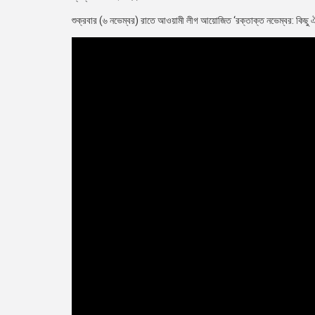
শুক্রবার (৬ নভেম্বর) রাতে আওয়ামী লীগ আয়োজিত ‘রক্তাক্ত নভেম্বর: কিছু ঐ