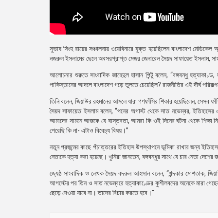
সুভাষ সিংহ রায়ের সঞ্চালনায় ওয়েবিনারে যুক্ত হয়েছিলেন বাংলাদেশ মেডিকেল 
নজরুল ইসলামের ছেলে অবসরপ্রাপ্ত মেজর জেনারেল সৈয়দ সাফায়েত ইসলাম, সাংব
আলোচনার শুরুতে সাংবাদিক জাহেদুল হাসান পিন্টু বলেন, “বঙ্গবন্ধু হত্যাকাণ
পাকিস্তানের আদলে বাংলাদেশ গড়ে তুলতে চেয়েছিল? রাজনীতির এই দৗর্ঘ পরিকল
তিনি বলেন, জিয়াউর রহমানের আমলে যারা গণফাঁসির শিকার হয়েছিলেন, সেসব ফাঁস
সৈয়দ সাফায়েত ইসলাম বলেন, “পনের অগাস্ট থেকে সাত নভেম্বর, ইতিহাসে
আমাদের সামনে আজকে যে বাস্তবতা, আমরা কি ওই দিনের ঘটনা থেকে শিক্ষা নি
পেরেছি কি না- এটাও বিবেচ্য বিষয়।”
নতুন প্রজন্মের কাছে পঁচাত্তরের ইতিহাস উপস্থাপনে ভূমিকা রাখার জন্য ইতিহা
নেতাকে হত্যা করা হয়েছে। খুনিরা জানতেন, বঙ্গবন্ধুর সাথে যে চার নেতা দেশের 
জ্যেষ্ঠ সাংবাদিক ও লেখক সৈয়দ বদরুল আহসান বলেন, “খন্দকার মোশতাক, জিয়
আগস্টের পর তিন ও সাত নভেম্বরে হত্যাকাণ্ডের কুশীলবদের অনেকে মারা গেছ
ছেড়ে দেওয়া যাবে না। তাদের বিচার করতে হবে।"