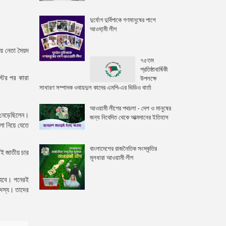
দুর্যোগ দুর্বিপাকে গণমানুষের পাশে
আওযা়মী লীগ
় নেতা সৈয়দ
৭৫তম
প্রতিষ্ঠাবার্ষিকী
্টের পর কারা
উপলক্ষে
সাধারণ সম্পাদক ওবায়দুল কাদের এমপি-এর ভিডিও বার্তা
আওয়ামী লীগের পথচলা - দেশ ও মানুষের
 নেড়েছিলেন।
জন্য নিবেদিত থেকে আত্মদানের ইতিহাস
লো নিয়ে যেতে
বাংলাদেশের রাজনৈতিক সংস্কৃতির
েই জাতীয় চার
মূলধারা আওয়ামী লীগ
ে হবে। পনেরই
সদস্য। তাদের