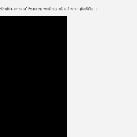
তিহাসিক বাস্তবতা’ শিরোনামের ওয়েবিনারে এই দাবি জানান বুদ্ধিজীবীরা।