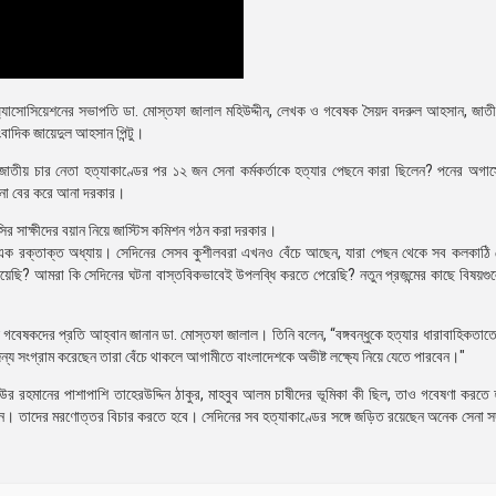
অ্যাসোসিয়েশনের সভাপতি ডা. মোস্তফা জালাল মহিউদ্দীন, লেখক ও গবেষক সৈয়দ বদরুল আহসান, জাতীয
াদিক জায়েদুল আহসান পিন্টু।
্ড, জাতীয় চার নেতা হত্যাকাণ্ডের পর ১২ জন সেনা কর্মকর্তাকে হত্যার পেছনে কারা ছিলেন? পনের অগাস
্পনা বের করে আনা দরকার।
ির সাক্ষীদের বয়ান নিয়ে জাস্টিস কমিশন গঠন করা দরকার।
র এক রক্তাক্ত অধ্যায়। সেদিনের সেসব কুশীলবরা এখনও বেঁচে আছেন, যারা পেছন থেকে সব কলকাঠি
য়েছি? আমরা কি সেদিনের ঘটনা বাস্তবিকভাবেই উপলব্ধি করতে পেরেছি? নতুন প্রজন্মের কাছে বিষয়গু
স গবেষকদের প্রতি আহ্বান জানান ডা. মোস্তফা জালাল। তিনি বলেন, “বঙ্গবন্ধুকে হত্যার ধারাবাহিকতাত
জন্য সংগ্রাম করেছেন তারা বেঁচে থাকলে আগামীতে বাংলাদেশকে অভীষ্ট লক্ষ্যে নিয়ে যেতে পারবেন।"
াউর রহমানের পাশাপাশি তাহেরউদ্দিন ঠাকুর, মাহবুব আলম চাষীদের ভূমিকা কী ছিল, তাও গবেষণা করত
েন। তাদের মরণোত্তর বিচার করতে হবে। সেদিনের সব হত্যাকাণ্ডের সঙ্গে জড়িত রয়েছেন অনেক সেনা 