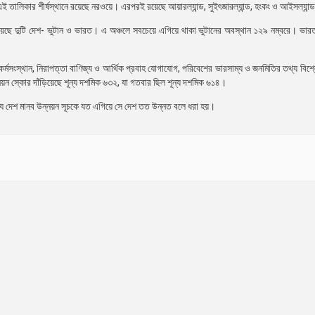
ই তালিকার শীর্ষস্থানে রয়েছে নরওয়ে। এরপরই রয়েছে আয়ারল্যান্ড, সুইৎজারল্যান্ড, হংকং ও আইসল্যান্
রয়েছে দুটি দেশ- ভুটান ও ভারত। এ অঞ্চলে সবচেয়ে এগিয়ে থাকা ভুটানের অবস্থান ১২৯ নম্বরে। ভা
্র্য, কর্মসংস্থান, নিরাপত্তা বাণিজ্য ও আর্থিক প্রবাহ যোগাযোগ, পরিবেশের ভারসাম্য ও জনমিতির তথ্য বি
য়ন স্কোর দাঁড়িয়েছে শূন্য দশমিক ৬৩২, যা গতবার ছিল শূন্য দশমিক ৬১৪।
দেশ মানব উন্নয়ন সূচকে যত এগিয়ে সে দেশ তত উন্নত বলে ধরা হয়।