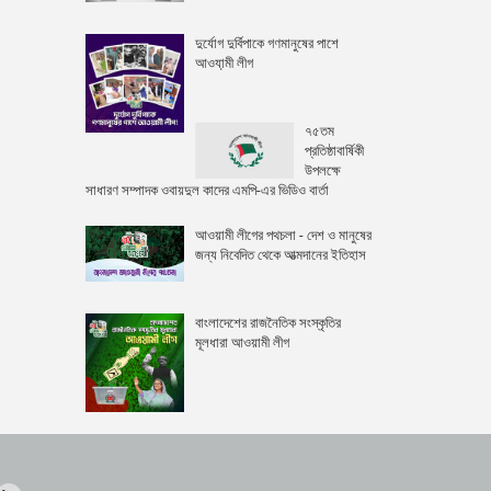
দুর্যোগ দুর্বিপাকে গণমানুষের পাশে
আওযা়মী লীগ
৭৫তম
প্রতিষ্ঠাবার্ষিকী
উপলক্ষে
সাধারণ সম্পাদক ওবায়দুল কাদের এমপি-এর ভিডিও বার্তা
আওয়ামী লীগের পথচলা - দেশ ও মানুষের
জন্য নিবেদিত থেকে আত্মদানের ইতিহাস
বাংলাদেশের রাজনৈতিক সংস্কৃতির
মূলধারা আওয়ামী লীগ