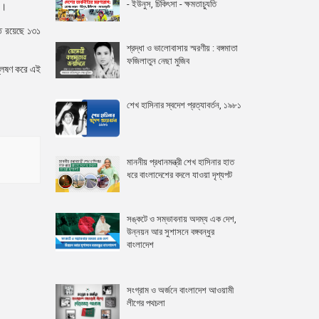
- ইউনুস, চিকিৎসা - ক্ষমতাচ্যুতি
ড।
রত রয়েছে ১৩১
শ্রদ্ধা ও ভালোবাসায় স্মরণীয় : বঙ্গমাতা
ফজিলাতুন নেছা মুজিব
শ্লেষণ করে এই
শেখ হাসিনার স্বদেশ প্রত্যাবর্তন, ১৯৮১
মাননীয় প্রধানমন্ত্রী শেখ হাসিনার হাত
ধরে বাংলাদেশের বদলে যাওয়া দৃশ্যপট
সঙ্কটে ও সম্ভাবনায় অদম্য এক দেশ,
উন্নয়ন আর সুশাসনে বঙ্গবন্ধুর
বাংলাদেশ
সংগ্রাম ও অর্জনে বাংলাদেশ আওয়ামী
লীগের পথচলা