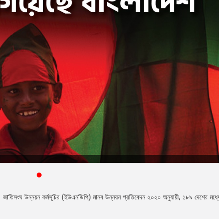
 জাতিসংঘ উন্নয়ন কর্মসূচির (ইউএনডিপি) মানব উন্নয়ন প্রতিবেদন ২০২০ অনুযায়ী, ১৮৯ দেশের মধ্য