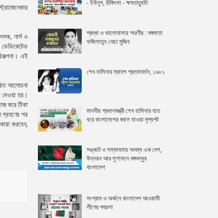
- ইউনুস, চিকিৎসা - ক্ষমতাচ্যুতি
স্ট্রাজেনেকার
শ্রদ্ধা ও ভালোবাসায় স্মরণীয় : বঙ্গমাতা
ৎসক, নার্স ও
ফজিলাতুন নেছা মুজিব
িড ডেডিকেটেড
রিকল্পনা। এই
শেখ হাসিনার স্বদেশ প্রত্যাবর্তন, ১৯৮১
তারিত আলোচনা
না দেওয়া হয়।
ডোজ করে টিকা
মাননীয় প্রধানমন্ত্রী শেখ হাসিনার হাত
া গ্রহণের পর
ধরে বাংলাদেশের বদলে যাওয়া দৃশ্যপট
 কারা করবেন,
সঙ্কটে ও সম্ভাবনায় অদম্য এক দেশ,
উন্নয়ন আর সুশাসনে বঙ্গবন্ধুর
বাংলাদেশ
সংগ্রাম ও অর্জনে বাংলাদেশ আওয়ামী
লীগের পথচলা