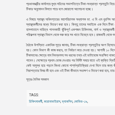
প্রধানমন্ত্রীর কার্যালয়ে মুখ্য সচিবের সভাপতিত্বে টিকা-সংক্রান্ত প্রস্তুতি
টিকার অনুমোদন মিলতে পারে বলে জোরালো আলোচনা হচ্ছে।
এ বিষয়ে স্বাস্থ্য অধিদপ্তরের মহাপরিচালক অধ্যাপক ডা. এ বি এম খুরশিদ 
স্বাস্থ্যকর্মীদের মধ্যে বিতরণ করা হবে। কিন্তু তাদের সবাইকে এক দিনে ট
হাসপাতালে দায়িত্ব পালনকারী ঝুঁকিপূর্ণ একশজন চিকিৎসক, নার্স ও স্বাস্থ্যক
পরিকল্পনা স্বাস্থ্য বিভাগ থেকে শুরু করে সব খাতে বিবেচ্য হবে। রাজধানী থেকে শ
বৈঠকে উপস্থিত একাধিক সূত্র জানায়, টিকা-সংক্রান্ত প্রস্তুতির অংশ হিসেবে 
হয়। কোন বিভাগ কী কাজ করবে, তা নির্ধারণ করে দেওয়া হয়। আগামী ১০ দিনের
টিকাদানের ক্ষেত্রে নাম নিবন্ধনসহ সব ধরনের তথ্য এই ডাটাবেজে সংরক্ষিত থ
পাবেন। সেক্ষেত্রে প্রথম ডোজ দেওয়ার পর নির্দিষ্ট সময়ে যাতে ওই ব্যক্তি দ
কেউ অসুস্থ হয়ে পড়লে কিংবা কোনো পার্শ্বপ্রতিক্রিয়া দেখা দিলে তার জন্য
নিরাপত্তার বিষয় কী হবে এবং ওই টিকা কীভাবে সংরক্ষণ ও বিতরণ করা হবে, তার
সূত্রঃ দৈনিক সমকাল
TAGS:
চিকিৎসাকর্মী
,
করোনাভাইরাস
,
ভ্যাকসিন
,
কোভিড-১৯
,