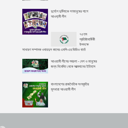
দুর্যোগ দুর্বিপাকে গণমানুষের পাশে
আওযা়মী লীগ
৭৫তম
প্রতিষ্ঠাবার্ষিকী
উপলক্ষে
সাধারণ সম্পাদক ওবায়দুল কাদের এমপি-এর ভিডিও বার্তা
আওয়ামী লীগের পথচলা - দেশ ও মানুষের
জন্য নিবেদিত থেকে আত্মদানের ইতিহাস
বাংলাদেশের রাজনৈতিক সংস্কৃতির
মূলধারা আওয়ামী লীগ