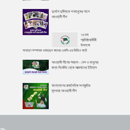
দুর্যোগ দুর্বিপাকে গণমানুষের পাশে
আওযা়মী লীগ
৭৫তম
প্রতিষ্ঠাবার্ষিকী
উপলক্ষে
সাধারণ সম্পাদক ওবায়দুল কাদের এমপি-এর ভিডিও বার্তা
আওয়ামী লীগের পথচলা - দেশ ও মানুষের
জন্য নিবেদিত থেকে আত্মদানের ইতিহাস
বাংলাদেশের রাজনৈতিক সংস্কৃতির
মূলধারা আওয়ামী লীগ