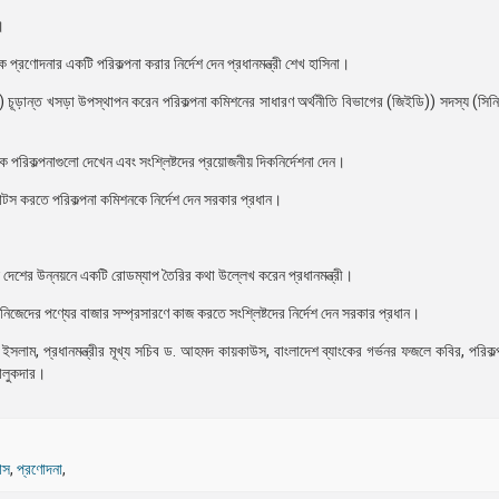
।
 প্রণোদনার একটি পরিকল্পনা করার নির্দেশ দেন প্রধানমন্ত্রী শেখ হাসিনা।
০২৫) চূড়ান্ত খসড়া উপস্থাপন করেন পরিকল্পনা কমিশনের সাধারণ অর্থনীতি বিভাগের (জিইডি)) সদস্য (সিন
ত্তিক পরিকল্পনাগুলো দেখেন এবং সংশ্লিষ্টদের প্রয়োজনীয় দিকনির্দেশনা দেন।
হাইলাটস করতে পরিকল্পনা কমিশনকে নির্দেশ দেন সরকার প্রধান।
।
দেশের উন্নয়নে একটি রোডম্যাপ তৈরির কথা উল্লেখ করেন প্রধানমন্ত্রী।
িজেদের পণ্যের বাজার সম্প্রসারণে কাজ করতে সংশ্লিষ্টদের নির্দেশ দেন সরকার প্রধান।
ল ইসলাম, প্রধানমন্ত্রীর মূখ্য সচিব ড. আহমদ কায়কাউস, বাংলাদেশ ব্যাংকের গর্ভনর ফজলে কবির, পরিকল
তালুকদার।
াস
,
প্রণোদনা
,