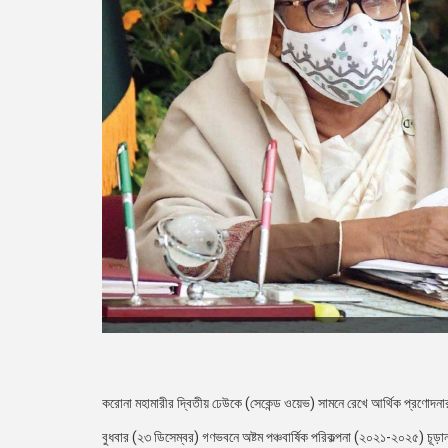
করোনা মহামারীর দ্বিতীয় ঢেউকে (সেকেন্ড ওয়েভ) সামনে রেখে আর্থিক প্রণোদনার এক
বুধবার (২৩ ডিসেম্বর) গণভবনে অষ্টম পঞ্চবার্ষিক পরিকল্পনা (২০২১-২০২৫) চূড়ান