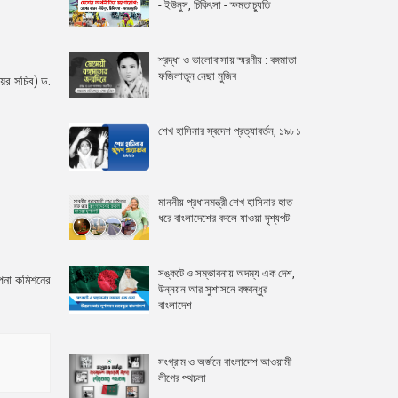
- ইউনুস, চিকিৎসা - ক্ষমতাচ্যুতি
শ্রদ্ধা ও ভালোবাসায় স্মরণীয় : বঙ্গমাতা
ফজিলাতুন নেছা মুজিব
িয়র সচিব) ড.
শেখ হাসিনার স্বদেশ প্রত্যাবর্তন, ১৯৮১
মাননীয় প্রধানমন্ত্রী শেখ হাসিনার হাত
ধরে বাংলাদেশের বদলে যাওয়া দৃশ্যপট
সঙ্কটে ও সম্ভাবনায় অদম্য এক দেশ,
্পনা কমিশনের
উন্নয়ন আর সুশাসনে বঙ্গবন্ধুর
বাংলাদেশ
সংগ্রাম ও অর্জনে বাংলাদেশ আওয়ামী
লীগের পথচলা