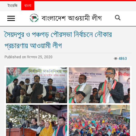
ইংরেজি
বাংলা
সৈয়দপুর ও পঞ্চগড় পৌরসভা নির্বাচনে নৌকার
খবর
প্রচারণায় আওয়ামী লীগ
দলের
খবর
Published on ডিসেম্বর 25, 2020
4863
বিশেষ
নিবন্ধ
বিশেষ
প্রতিবেদন
মতামত
উন্নয়নের
বাংলাদেশ
নিউজলেটার