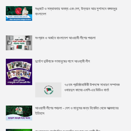
সঙ্কটে ও সম্ভাবনায় অদম্য এক দেশ, উন্নয়ন আর সুশাসনে বঙ্গবন্ধুর
বাংলাদেশ
সংগ্রাম ও অর্জনে বাংলাদেশ আওয়ামী লীগের পথচলা
দুর্যোগ দুর্বিপাকে গণমানুষের পাশে আওযা়মী লীগ
৭৫তম প্রতিষ্ঠাবার্ষিকী উপলক্ষে সাধারণ সম্পাদক
ওবায়দুল কাদের এমপি-এর ভিডিও বার্তা
আওয়ামী লীগের পথচলা - দেশ ও মানুষের জন্য নিবেদিত থেকে আত্মদানের
ইতিহাস