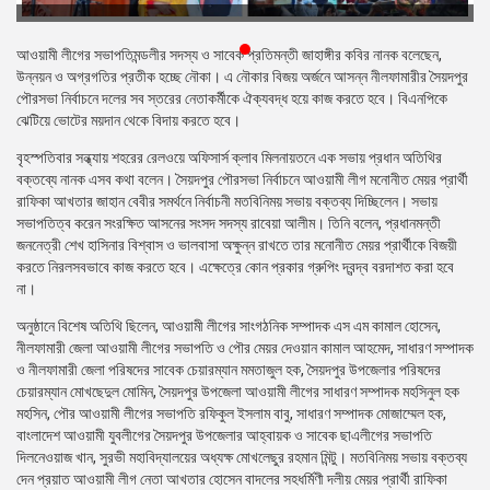
প্রেস
রিলিজ
আওয়ামী লীগের সভাপতিমন্ডলীর সদস্য ও সাবেক প্রতিমন্তী জাহাঙ্গীর কবির নানক বলেছেন,
উন্নয়ন ও অগ্রগতির প্রতীক হচ্ছে নৌকা। এ নৌকার বিজয় অর্জনে আসন্ন নীলফামারীর সৈয়দপুর
প্রকাশনা
পৌরসভা নির্বাচনে দলের সব স্তরের নেতাকর্মীকে ঐক্যবদ্ধ হয়ে কাজ করতে হবে। বিএনপিকে
ঝেটিয়ে ভোটের ময়দান থেকে বিদায় করতে হবে।
গ্যালারি
বৃহস্পতিবার সন্ধ্যায় শহরের রেলওয়ে অফিসার্স ক্লাব মিলনায়তনে এক সভায় প্রধান অতিথির
বক্তব্যে নানক এসব কথা বলেন। সৈয়দপুর পৌরসভা নির্বাচনে আওয়ামী লীগ মনোনীত মেয়র প্রার্থী
বিএনপি-
রাফিকা আখতার জাহান বেবীর সমর্থনে নির্বাচনী মতবিনিময় সভায় বক্তব্য দিচ্ছিলেন। সভায়
জামায়াত
সভাপতিত্ব করেন সংরক্ষিত আসনের সংসদ সদস্য রাবেয়া আলীম। তিনি বলেন, প্রধানমন্তী
সহিংসতা
জননেত্রী শেখ হাসিনার বিশ্বাস ও ভালবাসা অক্ষুন্ন রাখতে তার মনোনীত মেয়র প্রার্থীকে বিজয়ী
করতে নিরলসবভাবে কাজ করতে হবে। এক্ষেত্রে কোন প্রকার গ্রুপিং দ্বন্দ্ব বরদাশত করা হবে
সংগঠন
না।
নির্বাচনী
অনুষ্ঠানে বিশেষ অতিথি ছিলেন, আওয়ামী লীগের সাংগঠনিক সম্পাদক এস এম কামাল হোসেন,
ইশতেহার
নীলফামারী জেলা আওয়ামী লীগের সভাপতি ও পৌর মেয়র দেওয়ান কামাল আহমেদ, সাধারণ সম্পাদক
ও নীলফামারী জেলা পরিষদের সাবেক চেয়ারম্যান মমতাজুল হক, সৈয়দপুর উপজেলার পরিষদের
চেয়ারম্যান মোখছেদুল মোমিন, সৈয়দপুর উপজেলা আওয়ামী লীগের সাধারণ সম্পাদক মহসিনুল হক
মহসিন, পৌর আওয়ামী লীগের সভাপতি রফিকুল ইসলাম বাবু, সাধারণ সম্পাদক মোজাম্মেল হক,
বাংলাদেশ আওয়ামী যুবলীগের সৈয়দপুর উপজেলার আহ্বায়ক ও সাবেক ছাএলীগের সভাপতি
দিলনেওয়াজ খান, সুরভী মহাবিদ্যালয়ের অধ্যক্ষ মোখলেছুর রহমান মিন্টু। মতবিনিময় সভায় বক্তব্য
দেন প্রয়াত আওয়ামী লীগ নেতা আখতার হোসেন বাদলের সহধর্মিণী দলীয় মেয়র প্রার্থী রাফিকা