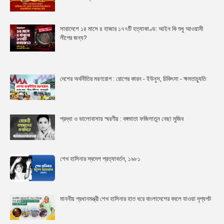
সারাদেশে ১৪ মাসে ৪ হাজার ১৭৭টি হত্যাকাণ্ড: আইন কি শুধু আওয়ামী
লীগের জন্য?
দেশের অর্থনীতির মরণরোগ : রোগের কারন - ইউনুস, চিকিৎসা - ক্ষমতাচ্যুতি
শ্রদ্ধা ও ভালোবাসায় স্মরণীয় : বঙ্গমাতা ফজিলাতুন নেছা মুজিব
শেখ হাসিনার স্বদেশ প্রত্যাবর্তন, ১৯৮১
মাননীয় প্রধানমন্ত্রী শেখ হাসিনার হাত ধরে বাংলাদেশের বদলে যাওয়া দৃশ্যপট