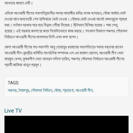
আখতার জাহান বেবী।
এদিকে আওয়ামী লীগের সভাপতিমন্ডলীর সদস্য জাহাঙ্গীর কবির নানক বলেছেন, নৌকা মার্কায় ভোট
দেওয়া মানে জননেত্রী শেখ হাসিনাকে ভোট দেওয়া। নৌকায় ভোট দেওয়া মানেই বঙ্গবন্ধুকে শ্রদ্ধা
করা। বর্তমান সরকার ঘরে ঘরে বিদ্যুৎ পৌঁছে দিয়েছে। ছিটমহল বিনিময় হয়েছে। পদ্মা সেতু
হয়েছে। এই সরকার জনগণের জন্য নিবেদিতভাবে কাজ করছে। গতকাল বিকালে পঞ্চগড় পৌরসভা
নির্বাচনে আওয়ামী লীগের জনসভায় তিনি এসব কথা বলেন।
জেলা আওয়ামী লীগের সহ-সভাপতি আবু তোয়াবুর রহমানের সভাপতিত্বে সভায় বক্তব্য রাখেন
আওয়ামী লীগ কেন্দ্রীয় কমিটির সাংগঠনিক সম্পাদক এস এম কামাল হোসেন, আওয়ামী লীগ নেতা
মাহমুদা বেগম, কৃষকলীগ নেতা আবদুল লতিফ তারিন, পঞ্চগড় পৌরসভা নির্বাচনে আওয়ামী লীগের
প্রার্থী জাকিয়া খাতুন প্রমুখ।
TAGS:
পঞ্চগড়
,
সৈয়দপুর
,
পৌরসভা নির্বাচন
,
নৌকা
,
প্রচারণা
,
আওয়ামী লীগ
,
Live TV