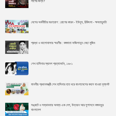
লীগের জন্য?
দেশের অর্থনীতির মরণরোগ : রোগের কারন - ইউনুস, চিকিৎসা - ক্ষমতাচ্যুতি
শ্রদ্ধা ও ভালোবাসায় স্মরণীয় : বঙ্গমাতা ফজিলাতুন নেছা মুজিব
শেখ হাসিনার স্বদেশ প্রত্যাবর্তন, ১৯৮১
মাননীয় প্রধানমন্ত্রী শেখ হাসিনার হাত ধরে বাংলাদেশের বদলে যাওয়া দৃশ্যপট
সঙ্কটে ও সম্ভাবনায় অদম্য এক দেশ, উন্নয়ন আর সুশাসনে বঙ্গবন্ধুর
বাংলাদেশ