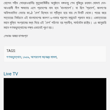
হোসেন শহীদ সোহরাওয়ার্দির মৃত্যুবার্ষিকীর অনুষ্ঠানে বঙ্গবন্ধু শেখ মুজিবুর রহমান ঘোষণা দেন-
আওয়ামী লীগ ক্ষমতায় এলে প্রদেশের নাম হবে ‘বাংলাদেশ’। যা ছিল ‘প্রদেশ’, জনগণের
অবিসংবাদিত নেতার কণ্ঠে ‘দেশ’ হিসেবে তা স্বীকৃত হয়ে যায় সে দিনটি থেকে। পরের বছর
সত্তরের নির্বাচনে এই বাংলাদেশের জনগণ ৬-দফার প্রশ্নে ম্যান্ডেট প্রদান করে। একাত্তরের
মহান মুক্তি সংগ্রামের মধ্য দিয়ে এই ‘দেশ’ পরিণত হয় স্বাধীন, সার্বভৌম রাষ্ট্রে। ২৪ জানুয়ারি
মহান গণঅভ্যুত্থানের লক্ষ্য এভাবেই পূরণ হয়।
লেখকঃ অজয় দাশগুপ্ত
TAGS:
গণঅভ্যুত্থান
,
১৯৬৯
,
আগরতলা ষড়যন্ত্র মামলা
,
Live TV