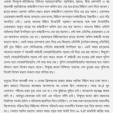
এলাকা দিলকুশা-মতিঝিলের বিভিন্ন স্বায়ত্তশাসিত প্রতিষ্ঠান, ব্যাংক, বীমা কোম্পানি ও বহু
ব্যবসায়ী প্রতিষ্ঠানের কর্মচারীগণ দলে-দলে অফিস হতে বের হয়ে ছাত্র মিছিলে যোগ দিতে থাকেন।
ছাত্র-জনতা ওয়াপদা অফিস ঘেরাও করলে কর্মচারীগণ স্লোগান দিয়ে বের হয়ে আসে। ওয়াপদার
চেয়ারম্যান মাদানী সাহেব রাস্তায় নেমে বলেন, মিছিলে অংশগ্রহণ কর্মচারীদের ইচ্ছাধীন। এতে তাঁর
আপত্তি নেই। এরপর জনতার মিছিল ডিআইটি প্রাঙ্গণে আগমনের সঙ্গে সঙ্গে ডিআইটির
চেয়ারম্যান আবুল খায়ের সহ কর্মচারীগণ অফিস হতে বের হয়ে আসেন। অতঃপর মিছিল এডিসি
অফিসের নিকট উপস্থিত হলে কর্মচারীগণও বের হয়ে আসেন। সেই সঙ্গে এডিসির চেয়ারম্যান এ কে
এম আহসানও রাস্তায় বের হন। ক্রমান্বয়ে মিছিলগুলোতে ছাত্র অপেক্ষা অফিস কর্মচারী সংখ্যা
বাড়তে থাকে। একই সময়ে তোপখানা রোড দিয়ে এবং জিন্নাহ এভিনিউ (বর্তমান বঙ্গবন্ধু এভিনিউ)
দুটি বৃহৎ মিছিল এসে স্টেডিয়ামের গেইটের কাছাকাছি উপস্থিত হয়। একই সময়ে ছাত্রদের
আবেদনে কয়েক শ’ সরকারী কর্মচারী সেক্রেটারিয়েটের প্রথম গেট দিয়ে বের হয়ে আসেন। কিছুক্ষণ
পরেই সেক্রেটারিয়েটের প্রথম গেট হতে আরও কয়েক শ’ কর্মচারী বের হওয়ার চেষ্টা করলে পুলিশ
ভেতর হতে সেক্রেটারিয়েটের গেট বন্ধ করে দেয়। পুলিশ সেক্রেটারিয়েটের অভ্যন্তর হতে সমানে
কাঁদানে গ্যাস নিক্ষেপ করতে থাকে। বিক্ষুব্ধ জনতা নিক্ষিপ্ত গ্যাসের শেল বুমেরাং করে পুলিশের
দিকেই নিক্ষেপ করতে থাকলে তারা পালিয়ে যায়।
দুপুরের দিকে আদমজী নগর ও ডেমরা শিল্পাঞ্চলের হাজার হাজার শ্রমিক মিছিল করে ঢাকা আসে।
পল্টন ময়দানে নিহতদের জানাজায় আশপাশের সব এলাকা ছিল লোকারণ্য। সবার কণ্ঠে মূল
স্লোগান- শহীদের রক্ত বৃথা যেতে দেব না। শেখ মুজিবের মুক্তি চাই। আগরতলা ষড়যন্ত্র মামলা
মানি না। আইয়ুব-মোনায়েম ভাই ভাই এক দড়িতে ফাঁসি চাই। বিক্ষুদ্ধ জনতা পল্টন ময়দানের
নিকটস্থ গভর্নর হাউস ও সচিবালয় জ্বালিয়ে দিতে চাইছিল। সে সময় তরুণ ছাত্রনেতারা অভাবনীয়
বিচক্ষণতার পরিচয় দিয়ে মিছিলের গতিপথ পরিবর্তন করে তৎকালীন ইকবাল হয়ে নিয়ে আসতে সক্ষম
হন। সেখানে পরদিন হরতাল ঘোষণা করার প্রায় সঙ্গে সঙ্গেই টানা ৩৬ ঘণ্টা কারফিউ জারির খবর