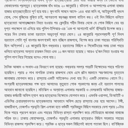
প্রকৌশল বিশ্ববিদ্যালয়ে একই দৃশ্য- ছাত্রছাত্রীরা ১৪৪ ধারা ভাঙার জন্য যে কোনো বাধা
মোকাবেলায় প্রস্তুত। ছাত্রসমাজ বাঁধ ভাঙে ২০ জানুয়ারি। বটতলা ও আশপাশের এলাকা হাজার
হাজার ছাত্রছাত্রীতে পূর্ণ হয়ে যায়। মূল দাবি সামনে আসে- ১৪৪ ধারা মানি না, আইয়ুবশাহী ধ্বংস
হোক, শেখ মুজিবের মুক্তি চাই, আগরতলা ষড়যন্ত্র মামলা বাতিল কর। ওই দিন মিছিলে গুলিতে
ছাত্রনেতা আসাদুজ্জামান নিহত হওয়ার পর কেন্দ্রীয় শহীদ মিনার থেকে যে শোক মিছিল বের হয়
দৃপ্ত পদক্ষেপে তা এগিয়ে যায় পুলিশ-ইপিআর-এর ‘এক পা আগালেই গুলি’ হুঁশিয়ারি উপেক্ষ করে।
পরের দিন ঢাকায় ডাকা হরতালে অভূতপূর্ব সাড়া মেলে। ২৪ জানুয়ারি প্রদেশব্যাপী পূর্ণ দিবস
হরতালে গোটা পূর্ব বাংলার জনগণকেই মনে হচ্ছিল রাজপথে, বিশেষ করে ঢাকা শহরের পরিস্থিতি
ছিল অগ্নিগর্ভ। ২৪ জানুয়ারি ছিল শুক্রবার। হরতালের মিছিল ও পিকেটিংয়ের সময় ঢাকা শহরে
গুলিতে ছাত্রসহ অন্তত চারজন নিহত এবং ১১ জন আহত হয়েছে। আরও দু’জন নিহত হওয়ার পর
পুলিশ লাশ নিয়ে গিয়েছে বলেও শোনা যায়।
দৈনিক আজাদ ও সংবাদ-এর বিবরণে বলা হয়েছে- শুক্রবার সমগ্র শহরটি বিক্ষোভের শহরে পরিণত
হয়েছিল। প্রায় ৫ লাখ নাগরিক ঢাকার রাজপথে নেমে এসে পল্টন ময়দানে স্মরণকালের বৃহত্তম
জানাজায় যোগদান করে। রাস্তায় একটি সাইকেলও দেখা যায় নি। একটি দোকানও খোলে নি।
সংগ্রামী ছাত্রসমাজের পক্ষ হতে আসাদের মৃত্যুতে শোক প্রকাশের জন্য এই হরতাল পালনের
আহবান জানানো হয়েছিল। মতিঝিল ও অন্যান্য এলাকার সরকারি ও বেসরকারি অফিসের হাজার-
হাজার কর্মচারী অফিস ত্যাগ করে ছাত্রদের বিক্ষোভে যোগদান করে। এমনকি ওয়াপদা, ডিআইটি ও
এডিসির চেয়ারম্যানগণও ছাত্রজনতার আহবানে অফিস ছেড়ে রাস্তায় বের হয়ে আসেন। টঙ্গী,
হাজারীবাগ, তেজগাঁও প্রভৃতি শিল্প এলাকা হতে ধর্মঘটী শ্রমিকবৃন্দ মিছিল সহকারে বেলা প্রায় ১০টার
দিকে শহরে প্রবেশ করেন এবং শহরের বিভিন্ন রাস্তা প্রদক্ষিণ করে স্টেডিয়ামে জানাজা নামাজে
শরিক হন। ঢাকায় মোহাম্মদপুর, তেজগাঁও প্রভৃতি এলাকার ছাত্ররাও মিছিল সহকারে শহরের
বিভিন্ন রাজপথ প্রদক্ষিণ করে। শ্রমিক ও ছাত্র সকল মিছিলেই কালো পতাকা ছিল। বাণিজ্যিক