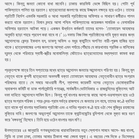
আসে। কিন্তু জনতা কোনো বাধা মানেনি। ঢাকায় কারফিউ ভেঙ্গে মিছিল হয়। গোটা পূর্ব
পাকিস্তানে পালিত হয় হরতাল। ছাত্রনেতারা জনগণের কাছে উজ্জ্বল নক্ষত্র হয়ে ওঠেন। তাদের
প্রতিটি নির্দেশ এমনকি সরকারি ও আধা সরকারি প্রতিষ্ঠানের অফিসার ও সাধারণ কর্মীরাও পালন
করতে থাকে হরতাল। বিমান বন্দরে আসা পশ্চিম পাকিস্তানের কয়েকজন সামরিক ও বেসামরিক
অফিসার হরতালে আটকা পড়ে। একজন ঊর্ধ্বতন কর্মকর্তা তাদের বলেন- ‘তোফায়েল আহমদের
অনুমতি ছাড়া শহরে প্রবেশ করা যাবে না।’ ১১ দফায় নিজ নিজ প্রতিষ্ঠানের দাবি যুক্ত করার জন্য
আন্দোলনের কেন্দ্র ইকবাল হল, ডাকসু অফিস ও মধুর ক্যান্টিনে অগণিত নারী-পুরুষ হাজির হতে
থাকে। ছাত্রসমাজের ওপর জনগণের আস্থা এমন পর্যায়ে পৌঁছায় যে কারখানায় শ্রমিক ও মালিকের
দ্বন্দ্ব থেকে পরিবারে স্বামী-স্ত্রীর মনোমালিন্য মেটাতেও ছাত্রনেতাদের মধ্যস্থতা কামনা করা
হয়।
প্রকৃতপক্ষে মাত্র তিন সপ্তাহের মধ্যে ছাত্র আন্দোলন জনতার আন্দোলনে পরিণত হয়। কিন্তু মূল
নেতৃত্ব থাকে কুশলী ছাত্রনেতা অনলবর্ষী বক্তা তোফায়েল আহমদের নেতৃত্বাধীন ছাত্র সংগ্রাম
পরিষদের হাতে। সে সময়ে আওয়ামী লীগ, ন্যাপসহ কয়েকটি দলের নেতৃত্বে ডেমোক্রাটিক
অ্যাকশন কমিটি বা ডাক পার্লামেন্টারি গণতন্ত্র, সার্বজনীন ভোটাধিকার ও রাজবন্দিদের মুক্তিসহ আট
দফা দাবিতে আন্দোলনে সামিল ছিল। কিন্তু পূর্ব বাংলার জনগণের কাছে আশা-ভরসাস্থল হয়ে ওঠে
ছাত্র সংগ্রাম পরিষদ। শহর-বন্দর-গ্রাম সর্বত্র রাজপথে যে জনতার ঢল নামে, তাদের কণ্ঠে ধ্বনিত
হতে থাকে পূর্ব বাংলার স্বাধিকার প্রতিষ্ঠা এবং এ দাবির প্রধান কণ্ঠ হয়ে ওঠা শেখ মুজিবুর রহমানের
মুক্তির দাবি। জনগণের অভূতপূর্ভ আন্দোলন তাকে ক্যান্টনমেন্টের বন্দিশালা থেকে মুক্ত করে বরণ
করে ‘বঙ্গবন্ধু’ হিসেবে। তিনি হয়ে ওঠেন বাংলার নয়ন মণি।
ঊনসত্তরের ২৪ জানুয়ারি গণঅভ্যুথানের ধারাবাহিকতায় নতুন স্লোগান সামনে আসে- জয় বাংলা,
পিন্ডি না ঢাকা ঢাকা, তোমার আমার ঠিকানা পদ্মা মেঘনা যমুনা। এ বছরের শেষ দিকে ৫ ডিসেম্বর