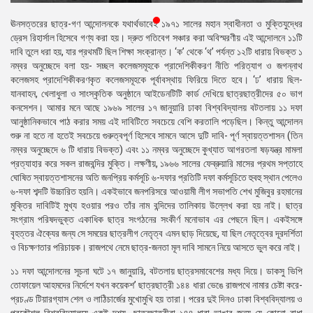
প্রেস
ঊনসত্তরের ছাত্র-গণ আন্দোলনকে যথার্থভাবেই ১৯৭১ সালের মহান স্বাধীনতা ও মুক্তিযুদ্ধের
রিলিজ
ড্রেস রিহার্সাল হিসেবে গণ্য করা হয়। দ্রুত গতিবেগ সঞ্চার করা অবিস্মরণীয় এই আন্দোলনে ১১টি
দাবি তুলে ধরা হয়, যার প্রথমটি ছিল শিক্ষা সংক্রান্ত। ‘ক’ থেকে ‘থ’ পর্যন্ত ১২টি ধারায় বিভক্ত ১
প্রকাশনা
নম্বর অনুচ্ছেদে বলা হয়- সচ্ছল কলেজসমূহকে প্রাদেশিকীকরণ নীতি পরিত্যাগ ও জগন্নাথ
কলেজসহ প্রাদেশিকীকরণকৃত কলেজসমূহকে পূর্বাবস্থায় ফিরিয়ে দিতে হবে। ‘ঢ’ ধারায় ছিল-
গ্যালারি
যানবাহন, খেলাধুলা ও সাংস্কৃতিক অনুষ্ঠানে আইডেনটিটি কার্ড দেখিয়ে ছাত্রছাত্রীদের ৫০ ভাগ
কনসেশন। আমার মনে আছে ১৯৬৯ সালের ১৭ জানুয়ারি ঢাকা বিশ্ববিদ্যালয় বটতলায় ১১ দফা
বিএনপি-
আনুষ্ঠানিকভাবে পাঠ করার সময় এই দাবিটিতে সবচেয়ে বেশি করতালি পড়েছিল। কিন্তু আন্দোলন
জামায়াত
শুরু না হতে না হতেই সবচেয়ে গুরুত্বপূর্ণ হিসেবে সামনে আসে দুটি দাবি- পূর্ণ স্বায়ত্তশাসন (তিন
সহিংসতা
নম্বর অনুচ্ছেদে ৬ টি ধারায় বিভক্ত) এবং ১১ নম্বর অনুচ্ছেদে কুখ্যাত আগরতলা ষড়যন্ত্র মামলা
প্রত্যাহার করে সকল রাজবন্দির মুক্তি। লক্ষণীয়, ১৯৬৬ সালের ফেব্রুয়ারি মাসের প্রথম সপ্তাহে
সংগঠন
ঘোষিত স্বায়ত্তশাসনের অতি জনপ্রিয় কর্মসূচি ৬-দফার প্রতিটি দফা কর্মসূচিতে হুবহু স্থান পেলেও
৬-দফা শব্দটি উচ্চারিত হয়নি। একইভাবে জনপরিসরে আওয়ামী লীগ সভাপতি শেখ মুজিবুর রহমানের
নির্বাচনী
মুক্তির দাবিটিই মুখ্য হওয়ার পরও তাঁর নাম বন্দিদের তালিকায় উল্লেখ করা হয় নাই। ছাত্র
ইশতেহার
সংগ্রাম পরিষদভুক্ত একাধিক ছাত্র সংগঠনের সংকীর্ণ মনোভাব এর পেছনে ছিল। একইসঙ্গে
বৃহত্তর ঐক্যের জন্য সে সময়ের ছাত্রলীগ নেতৃত্ব এমন ছাড় দিয়েছে, যা ছিল নেতৃত্বের দূরদর্শিতা
ও বিচক্ষণতার পরিচায়ক। রাজপথে নেমে ছাত্র-জনতা মূল দাবি সামনে নিয়ে আসতে ভুল করে নাই।
১১ দফা আন্দোলনের সূচনা ঘটে ১৭ জানুয়ারি, বটতলায় ছাত্রসমাবেশের মধ্য দিয়ে। ডাকসু ভিপি
তোফায়েল আহমদের নির্দেশে যখন কয়েকশ’ ছাত্রছাত্রী ১৪৪ ধারা ভেঙে রাজপথে নামার চেষ্টা করে-
প্রচণ্ড টিয়ারগ্যাস শেল ও লাঠিচার্জের মুখোমুখি হয় তারা। পরের দুই দিনও ঢাকা বিশ্ববিদ্যালয় ও