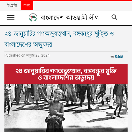
ইংরেজি
বাংলা
২৪ জানুয়ারির গণঅভ্যুত্থান, বঙ্গবন্ধুর মুক্তি ও
খবর
বাংলাদেশের অভ্যুদয়
দলের
খবর
Published on জানুয়ারি 23, 2024
5468
বিশেষ
নিবন্ধ
বিশেষ
প্রতিবেদন
মতামত
উন্নয়নের
বাংলাদেশ
নিউজলেটার