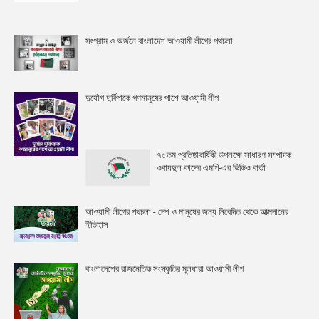
সংগ্রাম ও অর্জনে বাংলাদেশ আওয়ামী লীগের পথচলা
দুর্যোগ দুর্বিপাকে গণমানুষের পাশে আওযা়মী লীগ
৭৫তম প্রতিষ্ঠাবার্ষিকী উপলক্ষে সাধারণ সম্পাদক
ওবায়দুল কাদের এমপি-এর ভিডিও বার্তা
আওয়ামী লীগের পথচলা - দেশ ও মানুষের জন্য নিবেদিত থেকে আত্মদানের
ইতিহাস
বাংলাদেশের রাজনৈতিক সংস্কৃতির মূলধারা আওয়ামী লীগ