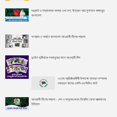
সঙ্কটে ও সম্ভাবনায় অদম্য এক দেশ, উন্নয়ন আর সুশাসনে বঙ্গবন্ধুর
বাংলাদেশ
সংগ্রাম ও অর্জনে বাংলাদেশ আওয়ামী লীগের পথচলা
দুর্যোগ দুর্বিপাকে গণমানুষের পাশে আওযা়মী লীগ
৭৫তম প্রতিষ্ঠাবার্ষিকী উপলক্ষে সাধারণ সম্পাদক
ওবায়দুল কাদের এমপি-এর ভিডিও বার্তা
আওয়ামী লীগের পথচলা - দেশ ও মানুষের জন্য নিবেদিত থেকে আত্মদানের
ইতিহাস