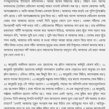
গণআন্দোলনের ইতিহাসে মাইলফলক। আমরা ছিলাম মিছিলের মাঝে। মিছিল যখন আগের
কলাভবনের (বর্তমান মেডিকেল কলেজ) সামনে তখনই গুলিবর্ষণ শুরু হয়। খালেদ মােহাম্মদ আলী,
আসাদুজ্জামান ও আমি-আমরা তিনজন একসঙ্গে ছিলাম। আমাদের লক্ষ্য করেই এক পুলিশ ইন্সপেক্টর
গুলি ছােড়ে। গুলি আসাদুজ্জামানের বুকে বিদ্ধ হয়। আমি আর খালেদ আসাদকে মেডিকেল কলেজে
নেয়ার পথে আমাদের হাতের ওপরই তিনি মৃত্যুর কোলে ঢলে পড়েন। একজন শহীদের শেষ
নিঃশ্বাসটি আমি স্পষ্ট শুনতে পাই। মেডিকেলের সিঁড়িতে আসাদের লাশ রাখা হয়। তার গুলিবিদ্ধ
রক্তাক্ত শার্টটি সংগ্রামের পতাকা করে আকাশে উড়িয়ে, আসাদের রক্ত ছুঁয়ে শপথ গ্রহণ করে
সমস্বলে বলি, 'আসাদ তুমি চলে গেছাে। তুমি আর ফিরবে না আমাদের কাছে। তােমার রক্ত ছুঁয়ে
শপথ করছি, আমাদের দাবি আদায় না হওয়া পর্যন্ত আমরা মায়ের কোলে ফিরে যাবাে না। এরপর
শহীদ মিনার চত্বর থেকে শহীদ আসাদের মৃত্যুর খবর ঘােষনা করি বিক্ষুবদ্ধ শােকার্ত জনতার মাঝে।
আসাদের রক্তাক্ত শার্ট সামনে রেখে সমাবেশের উদ্দেশ্যে বক্তৃতা বলি, আসাদের এই রক্ত আমরা
বৃথা যেতে দেবাে না।
২১ জানুয়ারি অর্ধদিবস হরতাল এবং হরতালের পর পল্টনে সমাবেশের কর্মসূচি ঘােষণা করি। ২১
জানুয়ারি পূর্বঘোষিত হরতালের কর্মসূচি পালনকালে চারদিক থেকে স্রোতের মতাে মানুষের ঢল নামে
পল্টন ময়দানে। এদিনও মাইক, মঞ্চ কিছুই ছিল না। ২২ জানুয়ারি শােক মিছিল, কালােব্যাজ ধারণ,
কালাে পতাকা উত্তোলন। ২৩ জানুয়ারি সন্ধ্যায় মশাল মিছিল, পরে কালাে পতাকাসহ শােক মিছিল।
২৪ জানুয়ারি দুপুর ২টা পর্যন্ত হরতাল। ২৩ জানুয়ারি, শহরের সব অলিগলি থেকে স্বতঃস্ফূর্তভাবে
বের হয় মশাল মিছিল। ঢাকা পরিণত হয় মশালের নগরীতে। সে এক অভূতপূর্ব দৃশ্য। ২৪ জানুয়ারি,
সর্বাত্মক অর্ধদিবস হরতাল পালিত হয়। সবার তখন একই প্রশ্ন, শেখ মুজিব কবে মুক্তি পাবে
(তখনও তিনি বঙ্গবন্ধু উপাধি পাননি)? কবে আগরতলা মামলা তুলে নেয়া হবে? যদি সরকার না মানে
তাহলে? 'এখনই আমাদের তুমুল সংগ্রাম শুরু করা উচিত যেন আইয়ুবের পতন ঘটে। আইয়ুব-
মােনায়েমের পতন না হলে শেখ মুজিব মুক্তি পাবে না। ঢাকা শহরের সর্বত্র এ ধরনের আলােচনাই