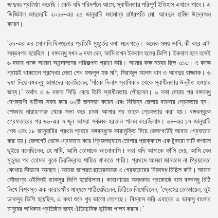
জাদুঘর প্রতিষ্ঠা করেছি। কেউ যদি পরিদর্শনে আসে, স্বাধীনতার পরিপূর্ণ ইতিহাস এখানে পাবে। এ
ডিজিটাল জাদুঘরটি ২০১৮-এর ২৫ জানুয়ারি মহামান্য রাষ্ট্রপতি মাে. আবদুল হামিদ উদ্বোধন
করেন।
'৬৯-এর এর সােনালি দিনগুলাের প্রতিটি মুহূর্তের কথা মনে পড়ে। অনেক সময় ভাবি, কী করে এটা
সম্ভবপর হয়েছিল । বঙ্গবন্ধু যখন ৬ দফা দেন, আমি তখন ইকবাল হলের ভিপি। ইকবাল হলে বসেই
৬ দফার পক্ষে আমরা আন্দোলনের পরিকল্পনা গ্রহণ করি। আমার কক্ষ নম্বর ছিল ৩১৩। এ কক্ষে
প্রায়ই থাকতেন শ্রদ্ধেয় নেতা শেখ ফজলুল হক মণি, সিরাজুল আলম খান ও আবদুর রাজ্জাক। ৬
দফা দিয়ে বঙ্গবন্ধু আমাদের বলেছিলেন, 'সাঁকো দিলাম স্বাধিকার থেকে স্বাধীনতার উন্নীত হওয়ার
জন্য।' অর্থাৎ এ ৬ দফার সিড়ি বেয়ে তিনি স্বাধীনতায় পৌছবেন। ৬ দফা দেয়ার পর বঙ্গবন্ধু
দেশব্যাপী ঝটিকা সফর করে ৩২টি জনসভা করেন এবং বিভিন্ন জেলায় বারবার গ্রেফতার হন।
শেষবার নারায়ণগঞ্জ থেকে সভা করে ঢাকা আসার পর তাকে গ্রেফতার করা হয়। বঙ্গবন্ধুকে
গ্রেফতারের পর ৬৬-এর ৭ জুন আমরা সর্বাত্মক হরতাল পালন করেছিলাম। ৬৮-এর ১৭ জানুয়ারি
শেষ এবং ১৮ জানুয়ারির প্রথম প্রহরে বঙ্গবন্ধুকে কারামুক্তি দিয়ে জেলগেটেই আবার গ্রেফতার
করা হয়। জেলগেট থেকে গ্রেফতার করে প্রিজনভ্যানে তােলার প্রাক্কালে এক টুকরাে মাটি কপালে
ছুইয়ে বলেছিলেন, হে মাটি, আমি তােমাকে ভালােবাসি। ওরা যদি আমাকে ফাঁসি দেয়, আমি যেন
মৃত্যুর পর তােমার বুকে চিরনিদ্রায় শায়িত থাকতে পারি। প্রথমে আমরা জানতাম না প্রিয়নেতা
কোথায় কীভাবে আছেন। আমরা জাগ্রত ছাত্রসমাজ এ গ্রেফতারের বিরুদ্ধে মিছিল করি। আমার
সৌভাগ্য ওইদিনই ডাকসুর ভিপি হয়েছিলাম। কারাগারের অন্ধকার প্রকোষ্ঠে বসে বঙ্গবন্ধু চিঠি
লিখে বিশ্বস্ত এক কারারক্ষীর মাধ্যমে পাঠিয়েছিলেন, চিঠিতে লিখেছিলেন, 'স্নেহের তােফায়েল, তুই
ডাকসুর ভিপি হয়েছিস, এ কথা শুনে খুব ভালাে লেগেছে। বিম্বাস করি এবারের এ ডাকসু বাংলার
মানুষের অধিকার প্রতিষ্ঠার জন্য ঐতিহাসিক ভূমিকা পালন করবে।'