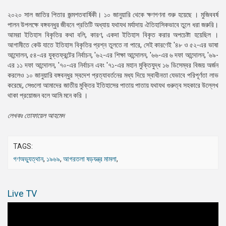
২০২০ সাল জাতির পিতার জন্মশতবার্ষিকী। ১০ জানুয়ারি থেকে ক্ষণগণনা শুরু হয়েছে । মুজিববর্ষ
পালন উপলক্ষে বঙ্গবন্ধুর জীবনে প্রতিটি অধ্যায় যথাযথ মর্যাদায় ঐতিহাসিকভাবে তুলে ধরা জরুরি।
আমরা ইতিহাস বিকৃতির কথা বলি, কারণ, একদা ইতিহাস বিকৃত করার অপচেষ্টা হয়েছিল ।
আগামীতে কেউ যাতে ইতিহাস বিকৃতির প্রশ্ন তুলতে না পারে, সেই কারণেই '৪৮ ও ৫২-এর ভাষা
আন্দোলন, ৫৪-এর যুক্তফ্রন্টের নির্বাচন, '৬২-এর শিক্ষা আন্দোলন, '৬৬-এর ৬ দফা আন্দোলন, '৬৯-
এর ১১ দফা আন্দোলন, '৭০-এর নির্বাচন এবং '৭১-এর মহান মুক্তিযুদ্ধ ১৬ ডিসেম্বর বিজয় অর্জন
করলেও ১০ জানুয়ারি বঙ্গবন্ধুর স্বদেশ প্রত্যাবর্তনের মধ্য দিয়ে স্বাধীনতা যেভাবে পরিপূর্ণতা লাভ
করেছে, সেগুলাে আমাদের জাতীয় মুক্তির ইতিহাসের পাতায় পাতায় যথাযথ গুরুত্ব সহকারে উল্লেখ
থাকা প্রয়ােজন বলে আমি মনে করি ।
লেখকঃ তােফায়েল আহমেদ
TAGS:
গণঅভ্যুত্থান
,
১৯৬৯
,
আগরতলা ষড়যন্ত্র মামলা
,
Live TV