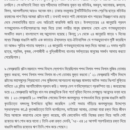
চলছিল। সে গুলিতেই নিহত হয়ে শহীদদের তালিকায় যুক্ত হয় মতিউর, মকবুল, আনােয়ার, রুস্তম,
মিলন, আলমগীরসহ আরও অনেক নাম। ঢাকার নবকুমার ইন্সটিটিউটের দশম শ্রেণির ছাত্র মতিউর
রহমানের লাশ নিয়ে আমরা পল্টনে যাই। তখনই শুনতে পাই মােনায়েম খান শহরের নিয়ন্ত্রণ ভার ছেড়ে
দেবে সেনাবাহিনীর হাতে এবং অচিরেই কারফিউ জারি হবে। উনসত্তরের ২৪ জানুয়ারি প্রবল
গণআন্দোলন-গণবিস্ফোরণের মধ্য দিয়ে ঢাকা নগরীর মানুষ রাজপথে নেমে এসে গণঅভ্যুত্থান
সংঘটিত করল। বাংলাদেশে বহু আন্দোলন হয়েছে। কিন্তু ১৭ থেকে ২৪ জানুয়ারি মাত্র ৭ দিনের
মধ্যে নিরস্ত্র বাঙালি জাতি এক কাতারে ঐক্যবদ্ধ হয়ে ঐতিহাসিক যে গণঅভ্যুতখান সৃষ্টি করেছিল
তা আজও স্মৃতির পাতায় অম্লান। ২৪ জানুয়ারি গণঅভ্যুত্থানের মধ্য দিয়ে আমরা ১১ দফার প্রতি
ছাত্র, শ্রমিক, কৃষক, পেশাজীবী ও বুদ্ধিজীবীসহ বাংলার সর্বস্তরের মানুষের সমর্থন আদায় করতে
পেরেছিলাম।
৯ ফেব্রুয়ারি পল্টন ময়দানে শপথ দিবসে স্লোগান দিয়েছিলাম শপথ নিলাম শপথ নিলাম মুজিব তােমায়
মুক্ত করবাে; শপথ নিলাম শপথ নিলাম মা-গাে তােমায় মুক্ত করবাে।' ২১ ফেব্রুয়ারি শহীদ দিবসে
পল্টনের মহাসমুদ্রে প্রিয়নেতা শেখ মুজিবসহ আগরতলা ষড়যন্ত্র মামলায় আটক সবার নিঃশর্ত মুক্তির
দাবিতে ২৪ ঘন্টার আলটিমেটাম প্রদান করি। সমগ্র দেশ গণবিস্ফোরণে প্রকম্পিত হয়। জনরােষের
ভয়ে ২২ ফেব্রুয়ারি আইয়ুব খান সব রাজবন্দিকে বিনা শর্তে মুক্তি দিলেন দেশজুড়ে আনন্দের বন্যা বয়ে
যায় । ২৩ ফেব্রুয়ারি ১০ লক্ষাধিক লােকের বিশাল জনসমুদ্রে গণসংবর্ধনা দিয়ে কৃতজ্ঞ বাঙালি জাতি
কৃতচিত্তে বঙ্গবন্ধু উপাধিতে ভূষিত করেছিল ।সেই সভায় দাঁড়িয়ে জনসমুদ্রের উদ্দেশ্যে
স্বভাবসুলভ কণ্ঠে কৃতজ্ঞচিত্তে তিনি বলেছিলেন, ভাইয়েরা আমার, তােমরা যারা রক্ত দিয়ে জীবন
দিয়ে আমাকে কারাগার থেকে মুক্ত করেছে, যদি কোনােদিন পারি নিজের রক্ত দিয়ে আমি সেই
রক্তের ঋণ শােধ করে যাবাে। তিনি একা রক্ত দেননি, '৭৫- এর ১৫ আগস্ট স্বপরিবারে রক্ত দিয়ে
বাঙালি জাতির রক্তের ঋণ তিনি শােধ করে গেছেন।