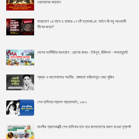
ওয়াজেদের আহ্বান
সারাদেশে ১৪ মাসে ৪ হাজার ১৭৭টি হত্যাকাণ্ড: আইন কি শুধু আওয়ামী
লীগের জন্য?
দেশের অর্থনীতির মরণরোগ : রোগের কারন - ইউনুস, চিকিৎসা - ক্ষমতাচ্যুতি
শ্রদ্ধা ও ভালোবাসায় স্মরণীয় : বঙ্গমাতা ফজিলাতুন নেছা মুজিব
শেখ হাসিনার স্বদেশ প্রত্যাবর্তন, ১৯৮১
মাননীয় প্রধানমন্ত্রী শেখ হাসিনার হাত ধরে বাংলাদেশের বদলে যাওয়া দৃশ্যপট