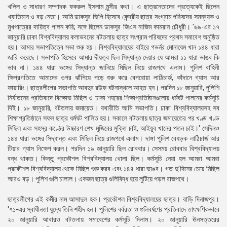
খলিল ও সাধারণ সম্পাদক ফকরুল ইসলাম মুন্সীর কথা। এ ছাত্রনেতাদের প্রত্যেকেই ছিলেন
খ্যাতিমান ও বড় নেতা। আমি ডাকসুর ভিপি হিসেবে কেন্দ্রীয় ছাত্র সংগ্রাম পরিষদের সমন্বয়ক ও
মুখপাত্রের দায়িত্ব পালন করি; সঙ্গে ছিলেন ডাকসুর জিএস নাজিম কামরান চৌধুরী। '৬৯-এর ১৭
জানুয়ারি ঢাকা বিশ্ববিদ্যালয় কলাভবনের বটতলায় ছাত্র সংগ্রাম পরিষদের প্রথম সমাবেশ অনুষ্ঠিত
হয়। আমার সভাপতিত্বে সভা শুরু হয়। বিশ্ববিদ্যালয়ের বাইরে গভর্নর মােনাযেম খান ১৪৪ ধারা
জারি করেছে। সভাপতি হিসেবে আমার দীয়ত্ব ছিল সিদ্ধান্ত দেয়ার যে আমরা ১১ ধারা ভাঙব কি
ভাব না। ১৪৪ ধারা ভঙ্গের সিদ্ধান্ত জানিয়ে মিছিল নিয়ে রাজপথে এলাম। পুলিশ বাহিনী
ক্ষিপ্রগতিতে আমাদের ওপর ঝাঁপিয়ে পড়ে শুরু করে বেপরােয়া লাঠিচার্জ, কাঁদানে গ্যাস আর
ফায়ারিং। ছাত্রলীগের সভাপতি আবদুর রউফ ঘটনাস্থলে আহত হন। পরদিন ১৮ জানুয়ারি, পুলিশি
নির্যাতনের প্রতিবাদে বিক্ষোভ মিছিল ও ঢাকা শহরের শিক্ষাপ্রতিষ্ঠানগুলােয় ধর্মঘট পালনের কর্মসূচি
দিই। ১৮ জানুয়ারি, বটতলায় জমায়েত। যথারীতি আমি সভাপতি। ঢাকা বিশ্ববিদ্যালয়সহ সব
শিক্ষাপ্রতিষ্ঠানে সফল ছাত্র ধর্মঘট পালিত হয়। সকালে বটতলায় ছাত্র জমায়েতের পর খণ্ড খণ্ড
মিছিল এবং সহস্র কণ্ঠের উচ্চারণ শেখ মুজিবের মুক্তি চাই, আইয়ুব খানের পতন চাই।' সেদিনও
১৪৪ ধারা ভঙ্গের সিদ্ধান্ত এবং মিছিল নিয়ে রাজপথে এলাম। দাঙ্গা পুলিশ বেধড়ক লাঠিচার্জ আর
টিয়ার গ্যাস নিক্ষেপ করল। পরদিন ১৯ জানুয়ারি ছিল রােববার। সেসময় রােববার বিশ্ববিদ্যালয়
বন্ধ থাকত। কিন্তু প্রকৌশল বিশ্ববিদ্যালয় খােলা ছিল। কর্মসূচি নেয়া হল আমরা আমরা
প্রকৌশল বিশ্ববিদ্যালয় থেকে মিছিল শুরু করব এবং ১৪৪ ধারা ভাঙব। গত দু'দিনের চেয়ে মিছিল
আরও বড়। পুলিশ গুলি চালাল। একজন ছাত্র গুলিবিদ্ধ হয়ে লুটিয়ে পড়ল রাজপথে।
ছাত্রলীগের এই কর্মীর নাম আসাদুল হক। প্রকৌশল বিশ্ববিদ্যালয়ের ছাত্র। বাড়ি দিনাজপুর।
'৭১-এর স্বাধীনতা যুদ্ধে তিনি শহীদ হন। পুলিশের বর্বরতা ও গুলিবর্ষণের প্রতিবাদে তাৎক্ষণিকভাবে
২০ জানুয়ারি আবারও বটতলায় সমাবেশের কর্মসূচি দিলাম। ২০ জানুয়ারি ঊনসত্তরের