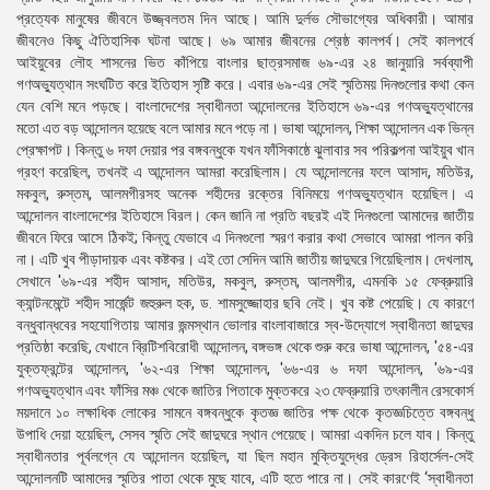
প্রত্যেক মানুষের জীবনে উজ্জ্বলতম দিন আছে। আমি দুর্লভ সৌভাগ্যের অধিকারী। আমার
প্রেস
জীবনেও কিছু ঐতিহাসিক ঘটনা আছে। ৬৯ আমার জীবনের শ্রেষ্ঠ কালপর্ব। সেই কালপর্বে
রিলিজ
আইয়ুবের লৌহ শাসনের ভিত কাঁপিয়ে বাংলার ছাত্রসমাজ ৬৯-এর ২৪ জানুয়ারি সর্বব্যাপী
গণঅভ্যুত্থান সংঘটিত করে ইতিহাস সৃষ্টি করে। এবার ৬৯-এর সেই স্মৃতিময় দিনগুলাের কথা কেন
প্রকাশনা
যেন বেশি মনে পড়ছে। বাংলাদেশের স্বাধীনতা আন্দোলনের ইতিহাসে ৬৯-এর গণঅভ্যুত্থানের
মতাে এত বড় আন্দোলন হয়েছে বলে আমার মনে পড়ে না। ভাষা আন্দোলন, শিক্ষা আন্দোলন এক ভিন্ন
গ্যালারি
প্রেক্ষাপট। কিন্তু ৬ দফা দেয়ার পর বঙ্গবন্ধুকে যখন ফাঁসিকাষ্ঠে ঝুলাবার সব পরিকল্পনা আইয়ুব খান
গ্রহণ করেছিল, তখনই এ আন্দোলন আমরা করেছিলাম। যে আন্দোলনের ফলে আসাদ, মতিউর,
বিএনপি-
মকবুল, রুস্তম, আলমগীরসহ অনেক শহীদের রক্তের বিনিময়ে গণঅভ্যুত্থান হয়েছিল। এ
জামায়াত
আন্দোলন বাংলাদেশের ইতিহাসে বিরল। কেন জানি না প্রতি বছরই এই দিনগুলাে আমাদের জাতীয়
সহিংসতা
জীবনে ফিরে আসে ঠিকই; কিন্তু যেভাবে এ দিনগুলাে স্মরণ করার কথা সেভাবে আমরা পালন করি
না। এটি খুব পীড়াদায়ক এবং কষ্টকর। এই তাে সেদিন আমি জাতীয় জাদুঘরে গিয়েছিলাম। দেখলাম,
সংগঠন
সেখানে '৬৯-এর শহীদ আসাদ, মতিউর, মকবুল, রুস্তম, আলমগীর, এমনকি ১৫ ফেব্রুয়ারি
ক্যান্টনমেন্টে শহীদ সার্জেন্ট জহুরুল হক, ড. শামসুজ্জোহার ছবি নেই। খুব কষ্ট পেয়েছি। যে কারণে
নির্বাচনী
বন্ধুবান্ধবের সহযােগিতায় আমার জন্মস্থান ভােলার বাংলাবাজারে স্ব-উদ্যোগে স্বাধীনতা জাদুঘর
ইশতেহার
প্রতিষ্ঠা করেছি, যেখানে ব্রিটিশবিরােধী আন্দোলন, বঙ্গভঙ্গ থেকে শুরু করে ভাষা আন্দোলন, '৫৪-এর
যুক্তফ্রন্টের আন্দোলন, '৬২-এর শিক্ষা আন্দোলন, '৬৬-এর ৬ দফা আন্দোলন, '৬৯-এর
গণঅভ্যুত্থান এবং ফাঁসির মঞ্চ থেকে জাতির পিতাকে মুক্তকরে ২৩ ফেব্রুয়ারি তৎকালীন রেসকোর্স
ময়দানে ১০ লক্ষাধিক লােকের সামনে বঙ্গবন্ধুকে কৃতজ্ঞ জাতির পক্ষ থেকে কৃতজ্ঞচিত্তে বঙ্গবন্ধু
উপাধি দেয়া হয়েছিল, সেসব স্মৃতি সেই জাদুঘরে স্থান পেয়েছে। আমরা একদিন চলে যাব। কিন্তু
স্বাধীনতার পূর্বলগ্নে যে আন্দোলন হয়েছিল, যা ছিল মহান মুক্তিযুদ্ধের ড্রেস রিহার্সেল-সেই
আন্দোলনটি আমাদের স্মৃতির পাতা থেকে মুছে যাবে, এটি হতে পারে না। সেই কারণেই ‘স্বাধীনতা