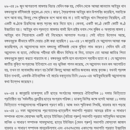
৬৯-এর ১৯ জুন আগরতলা মামলার বিচার যেদিন শুরু হয়, সেদিন থেকে আমরা জানতাম আইয়ুব খান
বঙ্গবন্ধুকে ফাঁসিকাষ্ঠে মৃত্যুদণ্ড দেবে। কারণ, স্বৈরশাসক আইয়ুব কান উপলব্ধি করেছিল, সবাইকে
বশে আনা যায়; কিন্তু শেখ মুজিবকে বশে আনা যায় না। তাই আইয়ুব খান সিদ্ধান্ত নিয়েছিল, এই
একটি কণ্ঠকে চিরদিনের জন্য স্তব্ধ করে দিতে হবে। কেননা, একটি কণ্ঠে কোটি কোটি কণ্ঠ
উচ্চারিত হয়। আইয়ুব খান প্রদত্ত মামলার নামই ছিল রাষ্ট্র বনাম শেখ মুজিব ও অন্যান্য মামলা।
আইয়ুব খান শিরােনামে একটি বই লিখেছেন আলতাফ গওহর। সেই বইতে উল্লেখ আছে,
বঙ্গবন্ধুকে কীভাবে ফাঁসি দেয়ার চেষ্টা করা হয়েছিল। ৬৯-এর ১৭ জানুয়ারি যে আন্দোলন আমরা শুরু
করেছিলাম, যে আন্দোলনের ফলে বঙ্গবন্ধু ফাঁসিকাষ্ঠ থেকে মুক্তি লাভ করেন। সেদিন যদি এই
আন্দোলন না হতাে, সেদিনের শহীদরা যদি জীবন বিলিয়ে না দিত, তাহলে তো আমরা জাতির পিতা
বঙ্গবন্ধুকে মুক্ত করতে পারতাম না। বঙ্গবন্ধুর ফাসি হলে বাংলাদেশ স্বাধীন হতাে না। যে আন্দোলন
জাতীয় মুক্তি সংগ্রামের ইতিহাসে এত বড় ভূমিকা পালন করেছে, সে আন্দোলন যখন কম আলােচিত
হয়, তখন তা মনােকষ্টের কারণ হয় বৈকি! কিন্তু আমরা জাতির জনকের কাছে কৃতজ্ঞ। যখনই প্রসঙ্গ
উঠত তখনই, এমনকি ঐতিহাসিক ৭ই মার্চের বক্তৃতায় তিনি ১৯৬৯-এর আইয়ুববিরােধী আন্দোলনের
কথা উল্লেখ করেছেন।
৬৯-এর ৪ জানুয়ারি ডাকসুসহ ৪টি ছাত্র সংগঠনের সমস্বয়ে ঐতিহাসিক ১১ দফার ভিত্তিতে
প্রতিষ্ঠিত হয় 'সর্বদলীয় কেন্দ্রীয় ছাত্র সংগ্রাম পরিষদ। ডাকসু ভিপির কক্ষে বসেই আমরা ১১ দফার
ভিত্তিতে গণআন্দোলনের পরিকল্পনা গ্রহণ করি। আজ যখন স্মৃতিকথা লিখছি, বারবার মনে পড়ছে
৬৯-এর ১১ দফা আন্দোলনের প্রণেতাদের-ছাত্রলীগ সভাপতি প্রয়াত আবদুর রউফ ও সাধারণ
সম্পাদক খালেদ মােহাম্মদ আলী; ছাত্র ইউনিয়ন (মতিয়া গ্রুপ) সভাপতি প্রয়াত সাইফুদ্দিন আহমেদ
মানিক ও সাধারণ সম্পাদক সামসুদ্দোহা; ছাত্র ইউনিয়ন (মেনন গ্রুপ) সভাপতি মােস্তফা জামাল
হায়দার ও সাধারণ সম্পাদক মাহবুবউল্লাহ এবং এনএসএফের একাংশের সভাপতি প্রয়াত ইব্রাহিম