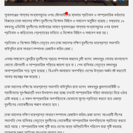
প্রেস
রিলিজ
সুনামগঞ্জের শাল্লায় সংখ্যালঘুদের ওপর মৌলবাদীদের হামলার প্রতিবাদ ও সাম্প্রদায়িক বর্বরতার
বিরুদ্ধে ঢাকা মহানগর দক্ষিণ যুবলীগের বিক্ষোভ মিছিল ও সমাবেশ অনুষ্ঠিত হয়েছে। শুক্রবার ১৯
প্রকাশনা
বঙ্গবন্ধু এভিনিউ যুবলীগের কার্যালয়ের সামনে সুনামগঞ্জের শাল্লায় সংখ্যালঘুদের ওপর হামলা
প্রতিবাদ ও জড়িতদের গ্রেপ্তারের দাবিতে এ বিক্ষোভ মিছিল ও সমাবেশ করা হয়।
গ্যালারি
প্রতিবাদ ও বিক্ষোভ মিছিল নেতৃত্ব দেন ঢাকা মহানগর দক্ষিণ যুবলীগের ভারপ্রাপ্ত সভাপতি
মাঈনুদ্দিন রানা সাধারণ সম্পাদক রেজাউল করিম রেজা।
বিএনপি-
জামায়াত
এসময় সমাবেশে কেন্দ্রীয় যুবলীগের প্রচার সম্পাদক জয়দেব নন্দী বলেন: বঙ্গবন্ধুর সোনার বাংলাদেশে
সহিংসতা
কোনো মৌলবাদী ও সাম্প্রদায়িক শক্তির জায়গা হবে না। শেখ হাসিনার নেতৃত্বে বঙ্গবন্ধুর
অসাম্প্রদায়িক গড়ে তুলা হয়েছে। বিএনপি-জামায়াত অপশক্তি দেশের উন্নয়ন অর্জন নষ্ট করতেই
সংগঠন
আবার ষড়যন্ত্র শুরু করেছে।
নির্বাচনী
ঢাকা মহানগর দক্ষিণের ভারপ্রাপ্ত সভাপতি মাঈনুদ্দিন রানা বলেন: বঙ্গবন্ধুর জন্মশতবার্ষিকী ও
ইশতেহার
স্বাধীনতার সুবর্ণজয়ন্তী যখন উদযাপন করা হচ্ছে তখনই সাম্প্রদায়িক শক্তি মাথাচাড়া দিয়ে ওঠার
চেষ্টা করছে। এ সকল সাম্প্রদায়িক অপশক্তিকে যেকোনো মূল্যে প্রতিহত করতে হবে এজন্য
যুবলীগের নেতাকর্মীদের সজাগ থাকতে হবে।
ঢাকা মহানগর দক্ষিণ ভারপ্রাপ্ত সাধারণ সম্পাদক রেজাউল করিম রেজা বলেন: আওয়ামী লীগের
সভাপতি শেখ হাসিনার নেতৃত্বে যুবলীগের নেতাকর্মীরা সাম্প্রদায়িক অপশক্তিকে প্রতিহত করতে
মাঠে আছে। সাম্প্রদায়িক দাঙ্গা সৃষ্টি করে দেশের মধ্যে অস্থিতিশীল পরিবেশ যারা সৃষ্টি করবছে
তাদেরকে দ্রুত আইনের আওতায় আনতে হবে।