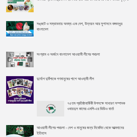
সঙ্কটে ও সম্ভাবনায় অদম্য এক দেশ, উন্নয়ন আর সুশাসনে বঙ্গবন্ধুর
বাংলাদেশ
সংগ্রাম ও অর্জনে বাংলাদেশ আওয়ামী লীগের পথচলা
দুর্যোগ দুর্বিপাকে গণমানুষের পাশে আওযা়মী লীগ
৭৫তম প্রতিষ্ঠাবার্ষিকী উপলক্ষে সাধারণ সম্পাদক
ওবায়দুল কাদের এমপি-এর ভিডিও বার্তা
আওয়ামী লীগের পথচলা - দেশ ও মানুষের জন্য নিবেদিত থেকে আত্মদানের
ইতিহাস