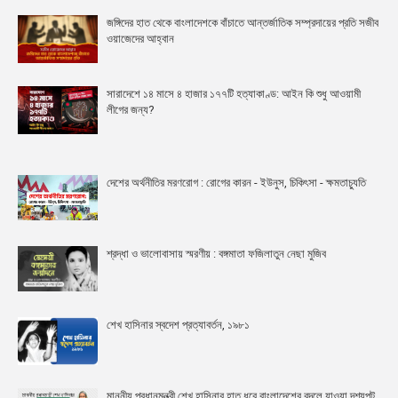
জঙ্গিদের হাত থেকে বাংলাদেশকে বাঁচাতে আন্তর্জাতিক সম্প্রদায়ের প্রতি সজীব
ওয়াজেদের আহ্বান
সারাদেশে ১৪ মাসে ৪ হাজার ১৭৭টি হত্যাকাণ্ড: আইন কি শুধু আওয়ামী
লীগের জন্য?
দেশের অর্থনীতির মরণরোগ : রোগের কারন - ইউনুস, চিকিৎসা - ক্ষমতাচ্যুতি
শ্রদ্ধা ও ভালোবাসায় স্মরণীয় : বঙ্গমাতা ফজিলাতুন নেছা মুজিব
শেখ হাসিনার স্বদেশ প্রত্যাবর্তন, ১৯৮১
মাননীয় প্রধানমন্ত্রী শেখ হাসিনার হাত ধরে বাংলাদেশের বদলে যাওয়া দৃশ্যপট