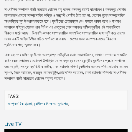
সাংগঠনিক সম্পাদক গাজী সরোয়ার হোসেন বাবু বলেন: বঙ্গবন্ধু মানেই বাংলাদেশ। বঙ্গবন্ধুর সোনার
বাংলাদেশে কোনো সাম্প্রদায়িক শক্তি ও সন্ত্রাসী গোষ্ঠীর ঠাই হবে না, যেকোন মূল্যে সাম্প্রদায়িক
অপশক্তির মূল উৎপাটন করতে হবে। যুবলীগের চেয়ারম্যান শেখ ফজলে শামস পরশ ও সাধারণ
সম্পাদক মাইনুল হোসেন খান নিখিল এর নেতৃত্বে ঢাকা মহানগর দক্ষিণ যুবলীগ এই অপশক্তির
বিরুদ্ধে মাঠে আছে। বিএনপি-জামাত সাম্প্রদায়িক অপশক্তি সাম্প্রদায়িক দাঙ্গা সৃষ্টি করে দেশের
মধ্যে একটি অস্থিতিশীল পরিবেশ পাঁয়তারা করছে। দেশের সকল জনগণকে এদের বিরুদ্ধে
প্রতিরোধ গড়ে তুলতে হবে।
ঢাকা মহানগর দক্ষিণ যুবলীগের ভারপ্রাপ্ত মাইনুদ্দিন রানার সভাপতিত্বে, সাধারণ সম্পাদক রেজাউল
করিম রেজা সঞ্চালনায় সমাবেশ উপস্থিত থেকে বক্তব্য রাখেন কেন্দ্রীয় যুবলীগের প্রচার সম্পাদক
জয়দেব নন্দী, সদস্য- ব্যারিস্টার সজীব, ঢাকা মহানগর দক্ষিণ যুবলীগের সহ-সভাপতি সোহরাব হোসেন
স্বপন, সৈয়দ আহমেদ, নাজমুল হোসেন টুটুল,মোরসালিন আহমেদ, ঢাকা মহানগর দক্ষিণের সাংগঠনিক
সম্পাদক গাজী সারোয়ার হোসেন বাবুসহ অনেকে।
TAGS:
সাম্প্রদায়িক হামলা
,
যুবলীগের বিক্ষোভ
,
সুনামগঞ্জ
,
Live TV