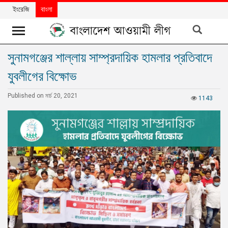
ইংরেজি
বাংলা
সুনামগঞ্জের শাল্লায় সাম্প্রদায়িক হামলার প্রতিবাদে
খবর
যুবলীগের বিক্ষোভ
দলের
খবর
Published on মার্চ 20, 2021
1143
বিশেষ
নিবন্ধ
বিশেষ
প্রতিবেদন
মতামত
উন্নয়নের
বাংলাদেশ
নিউজলেটার