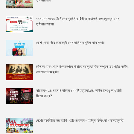
হাসিনার বাণী
বাংলাদেশ আওয়ামী লীগের প্রতিষ্ঠাবার্ষিকীতে সভাপতি বঙ্গবন্ধুকন্যা শেখ
হাসিনার শ্রদ্ধা
দেশে ফেরা নিয়ে জননেত্রী শেখ হাসিনার পূর্নাঙ্গ সাক্ষাৎকার
জঙ্গিদের হাত থেকে বাংলাদেশকে বাঁচাতে আন্তর্জাতিক সম্প্রদায়ের প্রতি সজীব
ওয়াজেদের আহ্বান
সারাদেশে ১৪ মাসে ৪ হাজার ১৭৭টি হত্যাকাণ্ড: আইন কি শুধু আওয়ামী
লীগের জন্য?
দেশের অর্থনীতির মরণরোগ : রোগের কারন - ইউনুস, চিকিৎসা - ক্ষমতাচ্যুতি