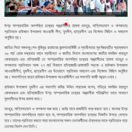
প্রেস
রিলিজ
প্রকাশনা
উগ্র সাম্প্রদায়িক অপশক্তি চক্রের সন্ত্রাসীদের হামলা ভাংচুর, অগ্নিসংযোগ ও নাশকতার
প্রতিবাদে রাউজান উপজেলা আওয়ামী লীগ, যুবলীগ, ছাত্রলীগ এর বিক্ষোভ মিছিল ও সমাবেশ
গ্যালারি
অনুষ্ঠিত হয়।
জাতির পিতা বঙ্গবন্ধু শেখ মুজিবুর রহমানের জন্মশতবার্ষিকী ও স্বাধীনতার সুবর্ণজয়ন্তীর প্রাক্কালে
বিএনপি-
২৬ মার্চ রোজ শুক্রবার মহান স্বাধীনতা ও জাতীয় দিবসে বাংলাদেশের জাতীয় মসজিদ বায়তুল
জামায়াত
মোকাররমে এবং হাটহাজারী তে সাম্প্রদায়িক অপশক্তি চক্রের সন্ত্রাসীদের হামলা ভাংচুর ও
সহিংসতা
নাশকতার প্রতিবাদে আজ ২৭ মার্চ বিকালে হাটহাজারী-রাঙ্গামাটি সড়কে এ রাউজান উপজেলা
আওয়ামীলীগ, যুবলীগ, ছাত্রলীগ এর উদ্যোগে প্রতিবাদ সমাবেশ এবং বিক্ষোভ মিছিল অনুষ্ঠিত
সংগঠন
হয়। সভাপতিত্ব করেন রাউজান উপজেলা আওয়ামীলীগ এর সভাপতি কাজী আব্দুল ওহাব।
নির্বাচনী
রাউজান উপজেলা যুবলীগ এর সভাপতি জমির উদ্দিন পারভেজ বলেন, পবিত্র মসজিদ বায়তুল
ইশতেহার
মোকাররমে এবং হাটহাজারীতে উগ্র সাম্প্রদায়িক চক্রের সন্ত্রাসীরা পরিকল্পিত ভাবে সাধারণ
মুসল্লীদের উপর হামলা করে।
ভাংচুর, অগ্নিসংযোগ ও নাশকতা শুরু করে। ধর্মের নামে রাজনীতি বন্ধ করতে হবে। বাংলার উগ্র
সাম্প্রদায়িক অপশক্তির স্থান হবে না, সাম্প্রদায়িক অপশক্তি চক্রের বিষদাঁত উপড়ে ফেলতে
হবে। তাদের প্রতিহত করতে সারা বাংলাদেশের সকল নেতাকর্মীদের ঐক্যবদ্ধ ভাবে প্রতিরোধ গড়ে
তোলার নির্দেশ দেন তিনি।