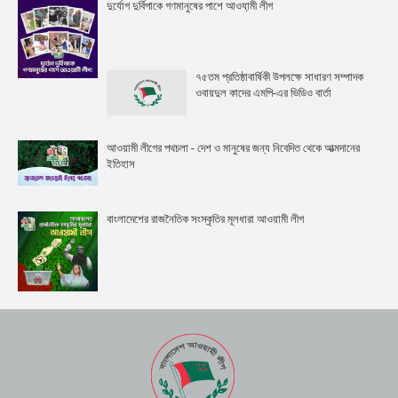
দুর্যোগ দুর্বিপাকে গণমানুষের পাশে আওযা়মী লীগ
৭৫তম প্রতিষ্ঠাবার্ষিকী উপলক্ষে সাধারণ সম্পাদক
ওবায়দুল কাদের এমপি-এর ভিডিও বার্তা
আওয়ামী লীগের পথচলা - দেশ ও মানুষের জন্য নিবেদিত থেকে আত্মদানের
ইতিহাস
বাংলাদেশের রাজনৈতিক সংস্কৃতির মূলধারা আওয়ামী লীগ