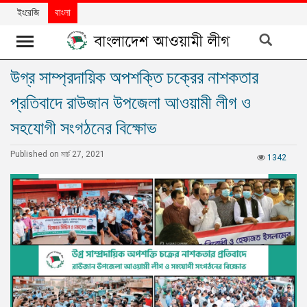
ইংরেজি
বাংলা
উগ্র সাম্প্রদায়িক অপশক্তি চক্রের নাশকতার
খবর
প্রতিবাদে রাউজান উপজেলা আওয়ামী লীগ ও
দলের
খবর
সহযোগী সংগঠনের বিক্ষোভ
বিশেষ
Published on মার্চ 27, 2021
1342
নিবন্ধ
বিশেষ
প্রতিবেদন
মতামত
উন্নয়নের
বাংলাদেশ
নিউজলেটার