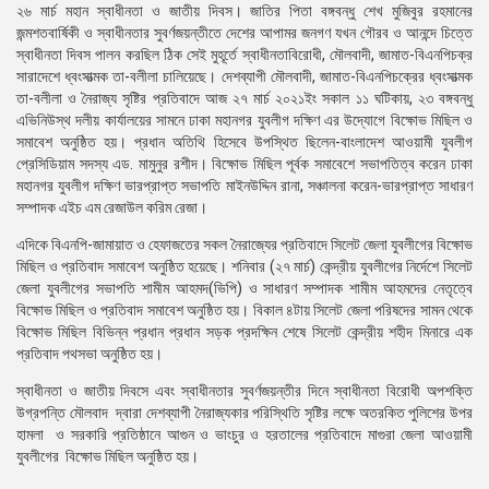
২৬ মার্চ মহান স্বাধীনতা ও জাতীয় দিবস। জাতির পিতা বঙ্গবন্ধু শেখ মুজিবুর রহমানের
জন্মশতবার্ষিকী ও স্বাধীনতার সুবর্ণজয়ন্তীতে দেশের আপামর জনগণ যখন গৌরব ও আনন্দে চিত্তে
স্বাধীনতা দিবস পালন করছিল ঠিক সেই মুহূর্তে স্বাধীনতাবিরোধী, মৌলবাদী, জামাত-বিএনপিচক্র
সারাদেশে ধ্বংসাত্মক তা-বলীলা চালিয়েছে। দেশব্যাপী মৌলবাদী, জামাত-বিএনপিচক্রের ধ্বংসাত্মক
তা-বলীলা ও নৈরাজ্য সৃষ্টির প্রতিবাদে আজ ২৭ মার্চ ২০২১ইং সকাল ১১ ঘটিকায়, ২৩ বঙ্গবন্ধু
এভিনিউস্থ দলীয় কার্যালয়ের সামনে ঢাকা মহানগর যুবলীগ দক্ষিণ এর উদ্যোগে বিক্ষোভ মিছিল ও
সমাবেশ অনুষ্ঠিত হয়। প্রধান অতিথি হিসেবে উপস্থিত ছিলেন-বাংলাদেশ আওয়ামী যুবলীগ
প্রেসিডিয়াম সদস্য এড. মামুনুর রশীদ। বিক্ষোভ মিছিল পূর্বক সমাবেশে সভাপতিত্ব করেন ঢাকা
মহানগর যুবলীগ দক্ষিণ ভারপ্রাপ্ত সভাপতি মাইনউদ্দিন রানা, সঞ্চালনা করেন-ভারপ্রাপ্ত সাধারণ
সম্পাদক এইচ এম রেজাউল করিম রেজা।
এদিকে বিএনপি-জামায়াত ও হেফাজতের সকল নৈরাজ্যের প্রতিবাদে সিলেট জেলা যুবলীগের বিক্ষোভ
মিছিল ও প্রতিবাদ সমাবেশ অনুষ্ঠিত হয়েছে। শনিবার (২৭ মার্চ) কেন্দ্রীয় যুবলীগের নির্দেশে সিলেট
জেলা যুবলীগের সভাপতি শামীম আহমদ(ভিপি) ও সাধারণ সম্পাদক শামীম আহমদের নেতৃত্বে
বিক্ষোভ মিছিল ও প্রতিবাদ সমাবেশ অনুষ্ঠিত হয়। বিকাল ৪টায় সিলেট জেলা পরিষদের সামন থেকে
বিক্ষোভ মিছিল বিভিন্ন প্রধান প্রধান সড়ক প্রদক্ষিন শেষে সিলেট কেন্দ্রীয় শহীদ মিনারে এক
প্রতিবাদ পথসভা অনুষ্ঠিত হয়।
স্বাধীনতা ও জাতীয় দিবসে এবং স্বাধীনতার সুবর্ণজয়ন্তীর দিনে স্বাধীনতা বিরোধী অপশক্তি
উগ্রপন্তি মৌলবাদ দ্বারা দেশব্যাপী নৈরাজ্যকার পরিস্থিতি সৃষ্টির লক্ষে অতরকিত পুলিশের উপর
হামলা ও সরকারি প্রতিষ্ঠানে আগুন ও ভাংচুর ও হরতালের প্রতিবাদে মাগুরা জেলা আওয়ামী
যুবলীগের বিক্ষোভ মিছিল অনুষ্ঠিত হয়।