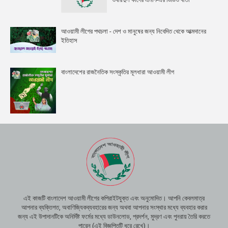
আওয়ামী লীগের পথচলা - দেশ ও মানুষের জন্য নিবেদিত থেকে আত্মদানের
ইতিহাস
বাংলাদেশের রাজনৈতিক সংস্কৃতির মূলধারা আওয়ামী লীগ
এই কাজটি বাংলাদেশ আওয়ামী লীগের কপিরাইটযুক্ত এবং অনুমোদিত। আপনি কেবলমাত্র
আপনার ব্যক্তিগত, অবাণিজ্যিকব্যবহারের জন্য অথবা আপনার সংস্থার মধ্যে ব্যবহার করার
জন্য এই উপাদানটিকে অনির্দিষ্ট ফর্মের মধ্যে ডাউনলোড, প্রদর্শন, মুদ্রণ এবং পুনরায় তৈরি করতে
পারেন (এই বিজ্ঞপ্তিটি ধরে রেখে)।