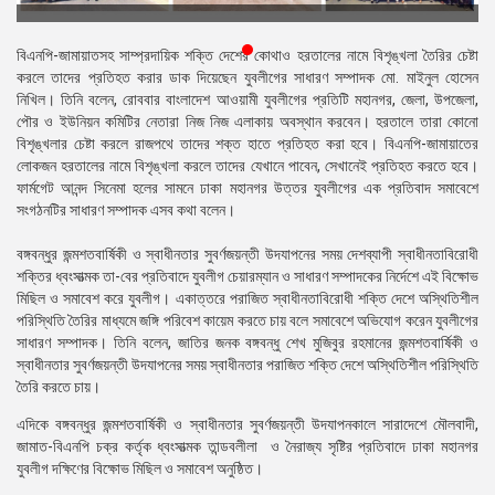
প্রেস
রিলিজ
বিএনপি-জামায়াতসহ সাম্প্রদায়িক শক্তি দেশের কোথাও হরতালের নামে বিশৃঙ্খলা তৈরির চেষ্টা
করলে তাদের প্রতিহত করার ডাক দিয়েছেন যুবলীগের সাধারণ সম্পাদক মো. মাইনুল হোসেন
প্রকাশনা
নিখিল। তিনি বলেন, রোববার বাংলাদেশ আওয়ামী যুবলীগের প্রতিটি মহানগর, জেলা, উপজেলা,
পৌর ও ইউনিয়ন কমিটির নেতারা নিজ নিজ এলাকায় অবস্থান করবেন। হরতালে তারা কোনো
গ্যালারি
বিশৃঙ্খলার চেষ্টা করলে রাজপথে তাদের শক্ত হাতে প্রতিহত করা হবে। বিএনপি-জামায়াতের
লোকজন হরতালের নামে বিশৃঙ্খলা করলে তাদের যেখানে পাবেন, সেখানেই প্রতিহত করতে হবে।
বিএনপি-
ফার্মগেট আনন্দ সিনেমা হলের সামনে ঢাকা মহানগর উত্তর যুবলীগের এক প্রতিবাদ সমাবেশে
জামায়াত
সংগঠনটির সাধারণ সম্পাদক এসব কথা বলেন।
সহিংসতা
বঙ্গবন্ধুর জন্মশতবার্ষিকী ও স্বাধীনতার সুবর্ণজয়ন্তী উদযাপনের সময় দেশব্যাপী স্বাধীনতাবিরোধী
সংগঠন
শক্তির ধ্বংসাত্মক তা-বের প্রতিবাদে যুবলীগ চেয়ারম্যান ও সাধারণ সম্পাদকের নির্দেশে এই বিক্ষোভ
মিছিল ও সমাবেশ করে যুবলীগ। একাত্তরে পরাজিত স্বাধীনতাবিরোধী শক্তি দেশে অস্থিতিশীল
নির্বাচনী
পরিস্থিতি তৈরির মাধ্যমে জঙ্গি পরিবেশ কায়েম করতে চায় বলে সমাবেশে অভিযোগ করেন যুবলীগের
ইশতেহার
সাধারণ সম্পাদক। তিনি বলেন, জাতির জনক বঙ্গবন্ধু শেখ মুজিবুর রহমানের জন্মশতবার্ষিকী ও
স্বাধীনতার সুবর্ণজয়ন্তী উদযাপনের সময় স্বাধীনতার পরাজিত শক্তি দেশে অস্থিতিশীল পরিস্থিতি
তৈরি করতে চায়।
এদিকে বঙ্গবন্ধুর জন্মশতবার্ষিকী ও স্বাধীনতার সুবর্ণজয়ন্তী উদযাপনকালে সারাদেশে মৌলবাদী,
জামাত-বিএনপি চক্র কর্তৃক ধ্বংসাত্মক তান্ডবলীলা ও নৈরাজ্য সৃষ্টির প্রতিবাদে ঢাকা মহানগর
যুবলীগ দক্ষিণের বিক্ষোভ মিছিল ও সমাবেশ অনুষ্ঠিত।