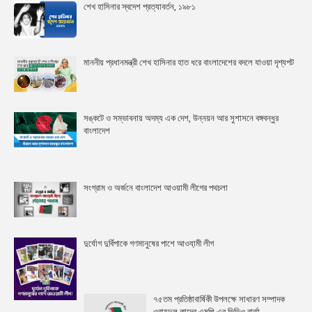
শেখ হাসিনার স্বদেশ প্রত্যাবর্তন, ১৯৮১
মাননীয় প্রধানমন্ত্রী শেখ হাসিনার হাত ধরে বাংলাদেশের বদলে যাওয়া দৃশ্যপট
সঙ্কটে ও সম্ভাবনায় অদম্য এক দেশ, উন্নয়ন আর সুশাসনে বঙ্গবন্ধুর
বাংলাদেশ
সংগ্রাম ও অর্জনে বাংলাদেশ আওয়ামী লীগের পথচলা
দুর্যোগ দুর্বিপাকে গণমানুষের পাশে আওযা়মী লীগ
৭৫তম প্রতিষ্ঠাবার্ষিকী উপলক্ষে সাধারণ সম্পাদক
ওবায়দুল কাদের এমপি-এর ভিডিও বার্তা