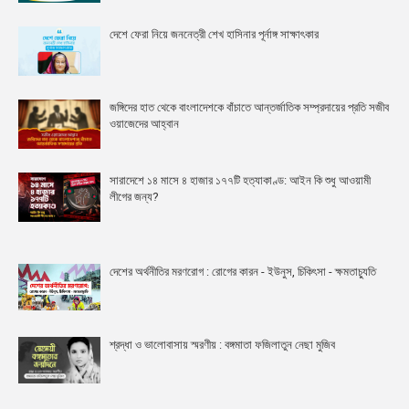
দেশে ফেরা নিয়ে জননেত্রী শেখ হাসিনার পূর্নাঙ্গ সাক্ষাৎকার
জঙ্গিদের হাত থেকে বাংলাদেশকে বাঁচাতে আন্তর্জাতিক সম্প্রদায়ের প্রতি সজীব
ওয়াজেদের আহ্বান
সারাদেশে ১৪ মাসে ৪ হাজার ১৭৭টি হত্যাকাণ্ড: আইন কি শুধু আওয়ামী
লীগের জন্য?
দেশের অর্থনীতির মরণরোগ : রোগের কারন - ইউনুস, চিকিৎসা - ক্ষমতাচ্যুতি
শ্রদ্ধা ও ভালোবাসায় স্মরণীয় : বঙ্গমাতা ফজিলাতুন নেছা মুজিব