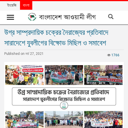
ইংরেজি
বাংলা
উগ্র সাম্প্রদায়িক চক্রের নৈরাজ্যের প্রতিবাদে
খবর
সারাদেশে যুবলীগের বিক্ষোভ মিছিল ও সমাবেশ
দলের
খবর
Published on মার্চ 27, 2021
1766
বিশেষ
নিবন্ধ
বিশেষ
প্রতিবেদন
মতামত
উন্নয়নের
বাংলাদেশ
নিউজলেটার