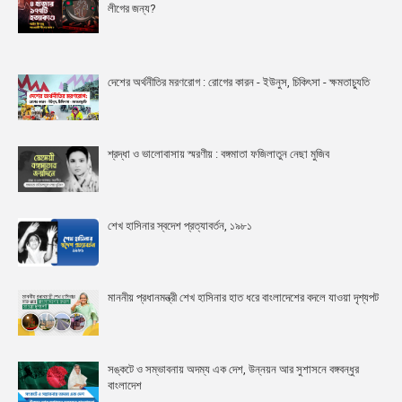
লীগের জন্য?
দেশের অর্থনীতির মরণরোগ : রোগের কারন - ইউনুস, চিকিৎসা - ক্ষমতাচ্যুতি
শ্রদ্ধা ও ভালোবাসায় স্মরণীয় : বঙ্গমাতা ফজিলাতুন নেছা মুজিব
শেখ হাসিনার স্বদেশ প্রত্যাবর্তন, ১৯৮১
মাননীয় প্রধানমন্ত্রী শেখ হাসিনার হাত ধরে বাংলাদেশের বদলে যাওয়া দৃশ্যপট
সঙ্কটে ও সম্ভাবনায় অদম্য এক দেশ, উন্নয়ন আর সুশাসনে বঙ্গবন্ধুর
বাংলাদেশ