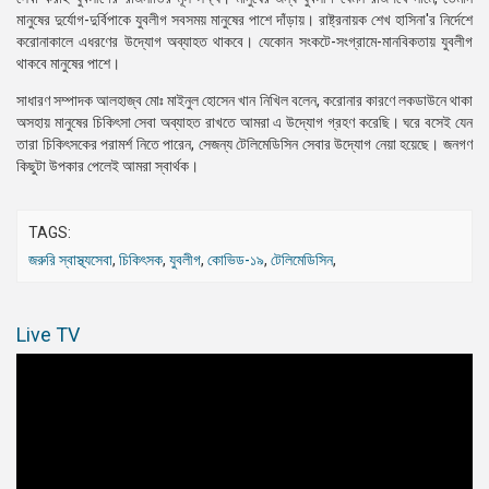
মানুষের দুর্যোগ-দুর্বিপাকে যুবলীগ সবসময় মানুষের পাশে দাঁড়ায়। রাষ্ট্রনায়ক শেখ হাসিনা'র নির্দেশে
করোনাকালে এধরণের উদ্যোগ অব্যাহত থাকবে। যেকোন সংকটে-সংগ্রামে-মানবিকতায় যুবলীগ
থাকবে মানুষের পাশে।
সাধারণ সম্পাদক আলহাজ্ব মোঃ মাইনুল হোসেন খান নিখিল বলেন, করোনার কারণে লকডাউনে থাকা
অসহায় মানুষের চিকিৎসা সেবা অব্যাহত রাখতে আমরা এ উদ্যোগ গ্রহণ করেছি। ঘরে বসেই যেন
তারা চিকিৎসকের পরামর্শ নিতে পারেন, সেজন্য টেলিমেডিসিন সেবার উদ্যোগ নেয়া হয়েছে। জনগণ
কিছুটা উপকার পেলেই আমরা স্বার্থক।
TAGS:
জরুরি স্বাস্থ্যসেবা
,
চিকিৎসক
,
যুবলীগ
,
কোভিড-১৯
,
টেলিমেডিসিন
,
Live TV