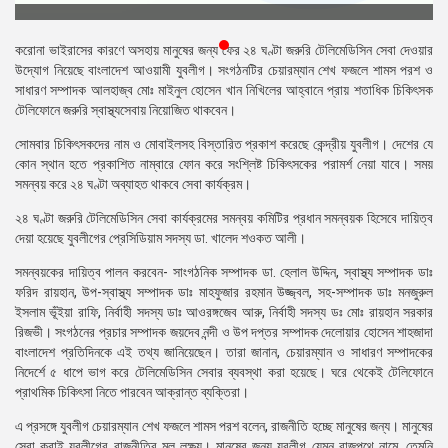
প্রেস
রিলিজ
করোনা ভাইরাসের কারণে অসহায় মানুষের জন্য ফের ২৪ ঘণ্টা জরুরি টেলিমেডিসিন সেবা দেওয়ার
উদ্যোগ নিয়েছে বাংলাদেশ আওয়ামী যুবলীগ। সংগঠনটির চেয়ারম্যান শেখ ফজলে শামস পরশ ও
প্রকাশনা
সাধারণ সম্পাদক আলহাজ্ব মোঃ মাইনুল হোসেন খান নিখিলের আহ্বানে প্রায় শতাধিক চিকিৎসক
টেলিফোনে জরুরি স্বাস্থ্যসেবায় নিয়োজিত থাকবেন।
গ্যালারি
সোমবার চিকিৎসকদের নাম ও মোবাইলসহ বিস্তারিত প্রকাশ করেছে কেন্দ্রীয় যুবলীগ। দেশের যে
কোন স্থান হতে প্রকাশিত নাম্বারে ফোন করে সংশ্লিষ্ট চিকিৎসকের পরামর্শ নেয়া যাবে। সময়
বিএনপি-
সমন্বয় করে ২৪ ঘণ্টা অব্যাহত থাকবে সেবা কার্যক্রম।
জামায়াত
সহিংসতা
২৪ ঘণ্টা জরুরি টেলিমেডিসিন সেবা কার্যক্রমের সমন্বয় কমিটির প্রধান সমন্বয়ক হিসেবে দায়িত্ব
দেয়া হয়েছে যুবলীগের প্রেসিডিয়াম সদস্য ডা. খালেদ শওকত আলী।
সংগঠন
সমন্বয়কের দায়িত্ব পালন করবেন- সাংগঠনিক সম্পাদক ডা. হেলাল উদ্দিন, স্বাস্থ্য সম্পাদক ডাঃ
নির্বাচনী
ফরিদ রায়হান, উপ-স্বাস্থ্য সম্পাদক ডাঃ মাহফুজার রহমান উজ্জ্বল, সহ-সম্পাদক ডাঃ মনজুরুল
ইশতেহার
ইসলাম ভূঁইয়া রাফি, নির্বাহী সদস্য ডাঃ আওরঙ্গজেব আরু, নির্বাহী সদস্য ডঃ মোঃ রায়হান সরকার
রিজভী। সংগঠনের প্রচার সম্পাদক জয়দেব নন্দী ও উপ দপ্তর সম্পাদক দেলোয়ার হোসেন শাহজাদা
বাংলাদেশ প্রতিদিনকে এই তথ্য জানিয়েছেন। তারা জানান, চেয়ারম্যান ও সাধারণ সম্পাদকের
নিদের্শে ৫ ধাপে ভাগ করে টেলিমেডিসিন সেবার ব্যবস্থা করা হয়েছে। ঘরে থেকেই টেলিফোনে
প্রাথমিক চিকিৎসা নিতে পারবেন আক্রান্ত ব্যক্তিরা।
এ প্রসঙ্গে যুবলীগ চেয়ারম্যান শেখ ফজলে শামস পরশ বলেন, রাজনীতি হচ্ছে মানুষের জন্য। মানুষের
সেবা করাই যুবলীগের রাজনীতির মূল লক্ষ্য। মানুষের জন্য যুবলীগ যেমন রাজপথে নামে, তেমনি