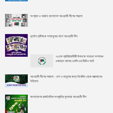
সংগ্রাম ও অর্জনে বাংলাদেশ আওয়ামী লীগের পথচলা
দুর্যোগ দুর্বিপাকে গণমানুষের পাশে আওযা়মী লীগ
৭৫তম প্রতিষ্ঠাবার্ষিকী উপলক্ষে সাধারণ সম্পাদক
ওবায়দুল কাদের এমপি-এর ভিডিও বার্তা
আওয়ামী লীগের পথচলা - দেশ ও মানুষের জন্য নিবেদিত থেকে আত্মদানের
ইতিহাস
বাংলাদেশের রাজনৈতিক সংস্কৃতির মূলধারা আওয়ামী লীগ