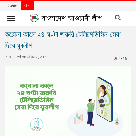
ইংরেজি
বাংলা
করোনা কালে ২৪ ঘণ্টা জরুরি টেলিমেডিসিন সেবা
খবর
দিবে যুবলীগ
দলের
খবর
Published on এপ্রিল 7, 2021
2316
বিশেষ
নিবন্ধ
বিশেষ
প্রতিবেদন
মতামত
উন্নয়নের
বাংলাদেশ
নিউজলেটার