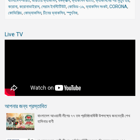
বাংলাদেশ-ভারত
,
ভারতীয় ভ্যাকসিন
,
বঙ্গভ্যাক্স
,
ভ্যাকসিন ঘাটতি
,
ভ্যাকসিনের পর মৃত্যু হার
,
করোনা
,
করোনাভাইরাস
,
সেরাম ইনস্টিটিউট
,
কোভিড-১৯
,
ভ্যাকসিন সংকট
,
CORONA
,
কোভিশিল্ড
,
কোভ্যাকসিন
,
চীনের ভ্যাকসিন
,
স্পুৎনিক
,
Live TV
আপনার জন্য প্রস্তাবিত
বাংলাদেশ আওয়ামী লীগের ৭৭ তম প্রতিষ্ঠাবার্ষিকী উপলক্ষ্যে জননেত্রী শেখ
হাসিনার বাণী