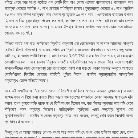
বাইরে গেছে তার মধ্যে সর্বোচ্চ এক কোটি তিন লাখ ডোজ এসেছে বাংলাদেশে। বাংলাদেশ আর
মরক্কো পেয়েছে সর্বোচ্চ ৭০ লাখ ডোজের বাণিজ্যিক চালান। যুক্তরাজ্য পেয়েছে ৫০ লাখ, ব্রাজিল
৪০ লাখ আর দক্ষিণ আফ্রিকা আর নেপাল প্রত্যেকে ১০ লাখ করে। একইভাবে ভারতের উপহার
হিসেবে সর্বোচ্চ যুক্তরাজ্য পেয়েছে ৫০ লাখ, ব্রাজিল ৪০ লাখ আর দক্ষিণ আফ্রিকা আর নেপাল
প্রত্যেকে ১০ লাখ করে ডোজ। ভারতের উপহার হিসেবে সর্বোচ্চ ৩৩ লাখ ডোজ ভ্যাকসিনও
পেয়েছে বাংলাদেশই।
নিশ্চিত করেই বলা যায় কোভিডের দ্বিতীয় ধাক্কাটা এত জোরেশোরে না লাগলে আমাদের সাপ্লাই
চেইনটি ঠিকই থাকতো। ভারতের কোভিডের দ্বিতীয় ওয়েভের ধাক্কায় যে ঝামেলায় শুধু আমরা
তাই নয়, ঝামেলায় গোটা বিশ্বও। কারণ সেরাম ইনস্টিটিউট ভ্যাকসিন দিতে পারছে না কোভ্যাক্স
কোয়ালিশনকেও। তবে ঢাকায় নিযুক্ত ভারতীয় হাইকমিশনার ভারত থেকে ফিরে এসে সম্প্রতি
সংবাদকর্মীদের কাছে যে বক্তব্য রেখেছেন তাতে ধারণা করা যায় যে, ভারত সরকার অন্তত আমাদের
কোভিশিল্ডের দ্বিতীয় ডোজের ঘাটতিটি পুষিয়ে দিবেন। মাননীয় স্বাস্থ্যমন্ত্রীর সাম্প্রতিক
বক্তব্যেও তেমন ইঙ্গিতই আছে।
তবে এই সময়টায় এ নিয়ে কোন কোন দায়িত্বশীল ব্যক্তির মন্তব্য অতন্ত দুঃখজনক। একজন
সাংসদ যখন এ নিয়ে কথা বলতে গিয়ে ভারত বাংলাদেশের সম্পর্ককে কেবল ব্যবসার মানদণ্ডে দাঁড়
করান, তখন বুঝতে বাকি থাকে না যে তিনি সাংসদ হিসেবে নন, বরং নিজের ব্যবসার জায়গাটি থেকে
দাঁড়িয়েই অমন বক্তব্য দিচ্ছেন। দায়িত্বশীল ব্যক্তির এমন মন্তব্যে সুযোগ নেয়
সুযোগসন্ধানীরা। মাননীয় সাংসদের বক্তব্য দিতে দেরি হয়েছে, কিন্তু দেরি হয়নি বিরোধী দলের
প্রতিক্রিয়া আসতে।
কিন্তু ওই যে আমরা বারবার লেখায়-কথায় আর বলায় বলি যে, যখন ‘শেখ হাসিনার হাতে দেশ, তখন