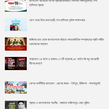
বাংলাদেশ আওয়ামী লীগের প্রতিষ্ঠাবার্ষিকীতে সভাপতি বঙ্গবন্ধুকন্যা শেখ
হাসিনার শ্রদ্ধা
দেশে ফেরা নিয়ে জননেত্রী শেখ হাসিনার পূর্নাঙ্গ সাক্ষাৎকার
জঙ্গিদের হাত থেকে বাংলাদেশকে বাঁচাতে আন্তর্জাতিক সম্প্রদায়ের প্রতি সজীব
ওয়াজেদের আহ্বান
সারাদেশে ১৪ মাসে ৪ হাজার ১৭৭টি হত্যাকাণ্ড: আইন কি শুধু আওয়ামী
লীগের জন্য?
দেশের অর্থনীতির মরণরোগ : রোগের কারন - ইউনুস, চিকিৎসা - ক্ষমতাচ্যুতি
শ্রদ্ধা ও ভালোবাসায় স্মরণীয় : বঙ্গমাতা ফজিলাতুন নেছা মুজিব