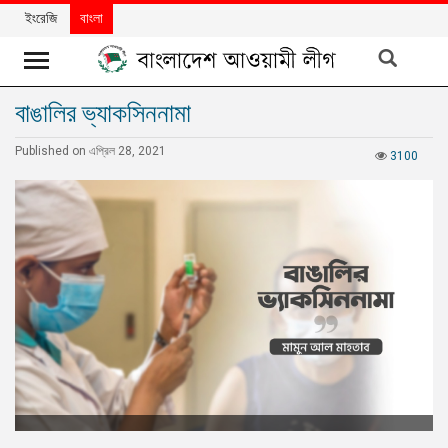
ইংরেজি
বাংলা
বাঙালির ভ্যাকসিননামা
খবর
Published on এপ্রিল 28, 2021
দলের
3100
খবর
বিশেষ
নিবন্ধ
বিশেষ
প্রতিবেদন
মতামত
উন্নয়নের
বাংলাদেশ
নিউজলেটার