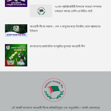
৭৫তম প্রতিষ্ঠাবার্ষিকী উপলক্ষে সাধারণ সম্পাদক
ওবায়দুল কাদের এমপি-এর ভিডিও বার্তা
আওয়ামী লীগের পথচলা - দেশ ও মানুষের জন্য নিবেদিত থেকে আত্মদানের
ইতিহাস
বাংলাদেশের রাজনৈতিক সংস্কৃতির মূলধারা আওয়ামী লীগ
এই কাজটি বাংলাদেশ আওয়ামী লীগের কপিরাইটযুক্ত এবং অনুমোদিত। আপনি কেবলমাত্র