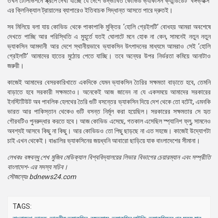
তখন টেলিভিশনে স্ক্রলে দেখা যাচ্ছে যে দেশে উদ্ভাবিত কোভিড ভ্যাকসিন ক্যান্ডিডেট ‘বঙ্গভ্যাক্স’
এর ক্লিনিক্যাল ট্রায়ালের ব্যাপারেও ইতিবাচক সিদ্ধান্ত আসতে পারে দ্রুতই।
সব মিলিয়ে বলা যায় কোভিড থেকে পাকাপাকি মুক্তির ‘হোলি গ্রেইলটি’ বোধহয় আমরা অবশেষে
দেখতে পাচ্ছি আর পরিস্থিতি এ মুহূর্তে যতই ঘোলাটে মনে হোক না কেন, সামনেই নতুন নতুন
ভ্যাকসিন আমদানী আর দেশে স্থানীয়ভাবে ভ্যাকসিন উৎপাদনের মাধ্যমে আমরাও সেই ‘হোলি
গ্রেইলটি’ আমাদের হাতের মুঠোয় পেতে যাচ্ছি। তবে অন্যের উপর নির্ভরতা কমিয়ে আনাটাও
জরুরী।
কাজেই আমাদের বেসরকারিখাতে একদিকে যেমন ভ্যাকসিন তৈরির সক্ষমতা বাড়াতে হবে, তেমনি
বাড়াতে হবে সরকারী সক্ষমতাও। অনেকেই আজ জানেন না যে একসময়ে আমাদের সরকারের
ইনস্টিটিউট অব পাবলিক হেলথের তৈরি গুটি বসন্তের ভ্যাকসিন দিয়ে দেশ থেকে তো বটেই, এমনকি
ভারত আর পাকিস্তান থেকেও গুটি বসন্ত নির্মূল করা হয়েছিল। সরকারের সক্ষমতার সে হৃত
গৌরবটিও পুনরুদ্ধার করতে হবে। আজ কোভিড এসেছে, গতকাল এসেছিল স্প্যানিশ ফ্লু, সামনেও
অবশ্যই আসবে কিছু না কিছু। আর কোভিডও তো পিছু ছাড়ছে না এত সহজে। কাজেই উদ্যোগটা
চাই এখন থেকেই। বাঙালির ভ্যাকসিনের জয়ধ্বনি আবারো ছাড়িয়ে যাক বাংলাদেশের সীমানা।
লেখকঃ বঙ্গবন্ধু শেখ মুজিব মেডিক্যাল বিশ্ববিদ্যালয়ের লিভার বিভাগের চেয়ারম্যান এবং সম্প্রীতি
বাংলাদেশ- এর সদস্য সচিব।
সৌজন্যেঃ bdnews24.com
TAGS: