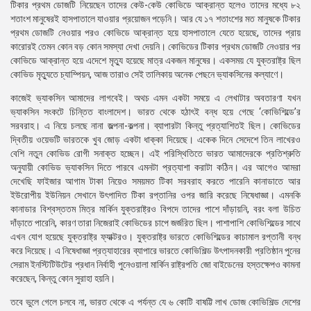
টিকার প্রথম ডোজটি নিয়েছেন তাদের কেউ-কেউ কোভিডে আক্রান্ত হলেও তাদের মধ্যে ৮২
শতাংশ মানুষেরই হাসপাতালে যাওয়ার প্রয়োজন পড়েনি। আর যে ১৭ শতাংশের মত মানুষকে টিকার
প্রথম ডোজটি নেওয়ার পরও কোভিডে আক্রান্ত হয়ে হাসপাতালে যেতে হয়েছে, তাদের প্রায়
কারোরই তেমন কোন বড় কোন সমস্যা দেখা দেয়নি। কোভিডের টিকার প্রথম ডোজটি নেওয়ার পর
কোভিডে আক্রান্ত হয়ে এদেশে মৃত্যু হয়েছে মাত্র একজন মানুষের। একসময় যে যুক্তরাষ্ট্র ছিল
কোভিড মৃত্যুতে চ্যাম্পিয়ন, আজ তারাও সেই তালিকায় অনেক পেছনে ভ্যাকসিনের কল্যাণে।
কাজেই ভ্যাকসিন আমাদের লাগবেই। অথচ এমন একটা সময়ে এ লেখাটার অবতারণা যখন
ভ্যাকসিন সংকটে চিন্তিত বাংলাদেশ। ভারত থেকে হঠাৎই বন্ধ হয়ে গেছে ‘কোভিশিল্ডে’র
সরবরাহ। এ নিয়ে চলছে নানা জল্পনা-কল্পনা। ব্যাপারটা কিন্তু প্রত্যাশিতই ছিল। কোভিডের
দ্বিতীয় ওয়েভটি ভারতকে খুব জোড় একটা ধাক্কা দিয়েছে। একেক দিনে সেদেশে তিন লাখেরও
বেশি নতুন কোভিড রোগী সনাক্ত হচ্ছেন। এই পরিস্থিতিতে ভারত আমাদেরকে প্রতিশ্রুতি
অনুযায়ী কোভিড ভ্যাকসিন দিতে পারবে এমনটা প্রত্যাশা করাটা কঠিন। এর আগেও আমরা
দেখেছি ফাইজার আগাম টাকা নিয়েও সময়মত টিকা সরবরাহ করতে পারেনি কানাডাতে আর
ইউরোপীয় ইউনিয়ন সেখানে উৎপাদিত টিকা রপ্তানির ওপর জারি করেছে নিষেধাজ্ঞা। এমনকি
কানাডার বিশ্বস্ততম মিত্র মার্কিন যুক্তরাষ্ট্রও বিপদে তাদের পাশে দাঁড়ায়নি, বরং বলা উচিত
দাঁড়াতে পারেনি, কারণ তারা নিজেরাই কোভিডের চাপে জর্জরিত ছিল। পাশাপাশি কোভিশিল্ডের সাথে
এখন যোগ হয়েছে যুক্তরাষ্ট্র ফ্যাক্টরও। যুক্তরাষ্ট্র ভারতে কোভিশিল্ডের কাচামাল রপ্তানী বন্ধ
করে দিয়েছে। এ নিষেধাজ্ঞা প্রত্যাহারের ব্যাপারে ভারতে কোভিশিল্ড উৎপাদনকারী প্রতিষ্ঠান পুনের
সেরাম ইনস্টিটিউটের প্রধান নির্বাহী পুনেওয়ালা মার্কিন রাষ্ট্রপতি জো বাইডেনের হস্তক্ষেপও কামনা
করেছেন, কিন্তু কোন সুরাহা হয়নি।
তবে ভুলে গেলে চলবে না, ভারত থেকে এ পর্যন্ত যে ৬ কোটি বাষট্টি লাখ ডোজ কোভিশিল্ড দেশের