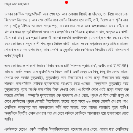
মামুন আল মাহতাবঃ
প্রেস
রিলিজ
চলমান কোভিড প্যান্ডেমিকটি কবে শেষ হবে আর কোথায় গিয়েই বা দাঁড়াবে, তা নিয়ে আলোচনা-
বিশ্লেষণ নিরন্তর। আর শেষ যেদিন হবে সেদিন কিভাবে হবে সেটি, তাই নিয়েও নানা মুনির নানা
প্রকাশনা
মত। যেটুকু নিশ্চিত তা হলো মাস্ক পড়া, বারবার হাত ধোয়া আর অপ্রয়োজনে ঘরের বাইরে না
যাওয়ার মতন স্বাস্থ্যবিধিগুলো মেনে চলার মধ্যে দিয়ে কোভিডকে হারানো না যাক, অন্তত এর রাশটা
গ্যালারি
টেনে ধরা যায়। এর প্রমাণ এদেশেই আমরা দেখেছি একাধিকবার। দেখেছিলাম গত বছরের শেষে
যখন কোভিডের নতুন রোগী শনাক্তের দৈনিক হারটা আমরা কয়েক সপ্তাহের জন্য নামিয়ে আনতে
বিএনপি-
পেরেছিলাম ৫ শতাংশের নিচে, আর দেখছি এ মুহূর্তেও যখন কোভিডের দ্বিতীয় ঢেউটা বাংলাদেশে
জামায়াত
এখন নিন্মমুখী।
সহিংসতা
তবে কোভিডকে পাকাপাকিভাবে বিদায় করতে চাই ‘পালগত প্রতিরোধ’, অর্থাৎ হার্ড ইমিউনিটি।
আর তা অর্জন করতে হলে ভ্যাকসিনের বিকল্প নেই। এরই মধ্যে এর কিছু কিছু উদাহরণও আমরা
সংগঠন
দেখতে শুরু করেছি যুক্তরাষ্ট্র, যুক্তরাজ্য আর ইসরায়েলে। এদের মধ্যে ইসরায়েল তার প্রায়
শতভাগ জনগোষ্ঠিকে কোভিড ভ্যাকসিনের আওতায় নিয়ে এসেছে। অন্যদিকে যুক্তরাষ্ট্র আর
নির্বাচনী
যুক্তরাজ্যে প্রায় অর্ধেক জনগোষ্ঠির টিকা নেওয়া শেষ। এ তিনটি দেশে এরই মধ্যে কমতে শুরু
ইশতেহার
করেছে কোভিড। সম্প্রতি যুক্তরাজ্যে এক গবেষণায় দেখা গেছে, প্রথম যে তিন কোটি মানুষ সে
দেশে কোভিডের প্রথম ডোজটি নিয়েছিলেন, তাদের মধ্যে মাত্র ৬৮ জনকে ডোজটি নেওয়ার পরও
কোভিডে আক্রান্ত হয়ে হাসপাতালে ভর্তি হতে হয়েছে, তবে তাদের কারোরই মৃত্যু হয়নি।
অন্যদিকে দ্বিতীয় ডোজ নেওয়ার পরে সে দেশে কাউকে কোভিডে আক্রান্ত হয়ে হাসপাতালে যেতে
হয়নি।
একইভাবে দেশেও একটি পাবলিক বিশ্ববিদ্যালয়ের গবেষণায় দেখা গেছে, এদেশে যারা কোভিডের