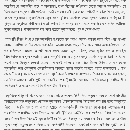
পথ হারাবে না বাংলাদেশ’ এ যাত্রায়ও তার লক্ষনগুলো স্পষ্ট। গত বছর যখন দুষ্টু লোকে বলতে শুরু
করেছিল যে, ভ্যাকসিন পাবে না বাংলাদেশ, তখন বিশ্বের অধিকাংশ দেশের আগেই ভ্যাকসিন এনে
দিয়ে দেশের মানুষকে বাঁচিয়েছিলেন মাননীয় প্রধানমন্ত্রী। এবারও স্পষ্টতই তার নির্দেশনায় নড়েচড়ে
বসেছে প্রশাসন। ভ্যাকসিনের মজুদ যখন ফুরিয়ে আসছিল তখন প্রথম ডোজের কার্যক্রম কী
যুক্তিতে অব্যাহত রাখা হয়েছিল তা কখনোই বোধগম্য হয়নি। তবে অবশেষে ভ্যাকসিন কর্তাদের
সুমতি হয়েছে। সাময়িকভাবে বন্ধ করা হয়েছে ভ্যাকসিনের প্রথম ডোজ দেওয়া।
পাশাপাশি বিকল্প উৎস থেকে ভ্যাকসিন সংগ্রহের ব্যাপারেও উল্লেখযোগ্য অগ্রগতির খবর পাওয়া
যাচ্ছে। রাশিয়া ও চীন থেকে ভ্যাকসিন আনায় যথেষ্ট অগ্রগতির খবর এখন ইথারে-ইথারে। এ
ভ্যাকসিনগুলো অনেক আগেই আনা হয়ত সম্ভব হতো, কিন্তু তখন যুক্তি দেওয়া হয়েছিল
বিধিবিধানগত বাধ্যবাধকতার। তবে সম্প্রতি দেশের মানুষের জন্য দেশের মানুষের তৈরী বিধিমালা
সংশোধনের উদ্যোগ নেওয়া হয়েছে। সামনেই আমরা পেতে যাচ্ছি চীনের উপহার ৫ লাখ ডোজ
ভ্যাকসিন আর কোভ্যাক্স কোয়ালিশনের মাধ্যমে ঈদের আগেই আসতে যাচ্ছে ফাইজারের ১ লাখ
ডোজ টিকাও। সরকারের সাথে দেশে স্পুটনিক-৫ উৎপাদনের ব্যাপারে রাশিয়ার সাথে স্বাক্ষর হয়েছে
নন-ডিসক্লোজার এগ্রিমেন্ট যা মাননীয় পররাষ্ট্রমন্ত্রী আমাদের জানিয়েছেন। দায়িত্বশীল
ব্যক্তিরাই জানাচ্ছেন দেশেই তৈরী হবে চীনা টিকাও।
অন্যদিকে পত্রিকা মারফত জানা যাচ্ছে, ভারত সরকার চিঠি দিয়ে অনুরোধ করেছে দেশে ভারতীয়
অর্থায়নে ভারতে উদ্ভাবিত কোভিড ভ্যাকসিন ‘কোভ্যাকসিনের’ ট্রায়ালের ব্যাপারে দ্রুত সিদ্ধান্ত
নিতে। এমনকি প্রস্তাবও দেওয়া হয়েছে এ ভ্যাকসিনটি বাংলাদেশে যৌথভাবে উৎপাদনেরও।
প্রকাশিত প্রাথমিক তথ্য-উপাত্ত অনুযায়ী ইন্ডিয়ান কাউন্সিল ফর মেডিকেল রিসার্চ ও ভারত
বায়োটেকের উদ্ভাবিত এই ভ্যাকসিনটি কোভিডের বিরুদ্ধে ৭২ শতাংশ কার্যকর। ভারতের মাননীয়
প্রধানমন্ত্রী নরেন্দ্র মোদি নিজে এ ভ্যাকসিনটিই নিয়েছেন। একইভাবে যখন এই প্রবন্ধটি লিখছি