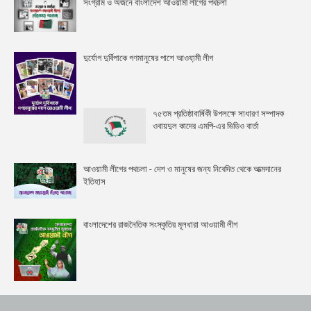
সংগ্রাম ও অর্জনে বাংলাদেশ আওয়ামী লীগের পথচলা
দুর্যোগ দুর্বিপাকে গণমানুষের পাশে আওযা়মী লীগ
৭৫তম প্রতিষ্ঠাবার্ষিকী উপলক্ষে সাধারণ সম্পাদক
ওবায়দুল কাদের এমপি-এর ভিডিও বার্তা
আওয়ামী লীগের পথচলা - দেশ ও মানুষের জন্য নিবেদিত থেকে আত্মদানের
ইতিহাস
বাংলাদেশের রাজনৈতিক সংস্কৃতির মূলধারা আওয়ামী লীগ