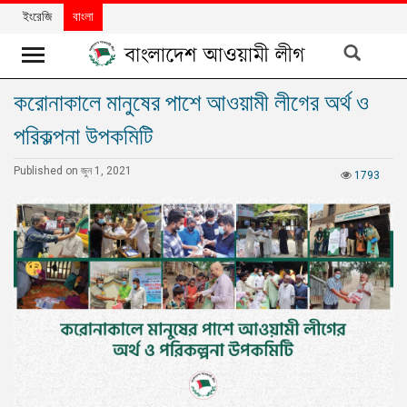
ইংরেজি
বাংলা
করোনাকালে মানুষের পাশে আওয়ামী লীগের অর্থ ও
খবর
পরিকল্পনা উপকমিটি
দলের
খবর
Published on জুন 1, 2021
1793
বিশেষ
নিবন্ধ
বিশেষ
প্রতিবেদন
মতামত
উন্নয়নের
বাংলাদেশ
নিউজলেটার