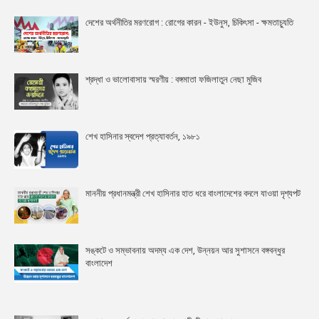
দেশের অর্থনীতির মরণরোগ : রোগের কারন - ইউনুস, চিকিৎসা - ক্ষমতাচ্যুতি
শ্রদ্ধা ও ভালোবাসায় স্মরণীয় : বঙ্গমাতা ফজিলাতুন নেছা মুজিব
শেখ হাসিনার স্বদেশ প্রত্যাবর্তন, ১৯৮১
মাননীয় প্রধানমন্ত্রী শেখ হাসিনার হাত ধরে বাংলাদেশের বদলে যাওয়া দৃশ্যপট
সঙ্কটে ও সম্ভাবনায় অদম্য এক দেশ, উন্নয়ন আর সুশাসনে বঙ্গবন্ধুর
বাংলাদেশ