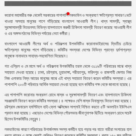
প্রেস
রিলিজ
করোনা মহামারীর শুরু থেকেই সরকারের পাশাপাশি লকডাউন ও সংক্রমণে ক্ষতিগ্রস্ত সাধারণ খেটে
খাওয়া অসহায় মানুষের পাশে দাঁড়িয়েছে বাংলাদেশ আওয়ামী লীগ। খাদ্য সামগ্রী, স্বাস্থ্য
প্রকাশনা
সুরক্ষাসামগ্রী বিতরনসহ বিভিন্ন হাসপাতালে জরুরী চিকিৎসা সামগ্রী বিতরণ করেছে আওয়ামী লীগ
ও এর অঙ্গসংগঠনের বিভিন্ন পর্যায়ের নেতা কর্মীরা।
গ্যালারি
বাংলাদেশ আওয়ামী লীগের অর্থ ও পরিকল্পনা উপকমিটিও করোনাভাইরাসের দ্বিতীয় ঢেউয়ে
ক্ষতিগ্রস্ত মানুষের পাশে দাঁড়িয়েছে। কমিটির সদস্যরা দেশের বিভিন্ন প্রান্তে দুর্দশাগ্রস্ত
বিএনপি-
মানুষকে নানাভাবে সাহায্য-সহযোগিতা দিয়েছেন।
জামায়াত
সহিংসতা
গত এপ্রিল ও মে মাসে অর্থ ও পরিকল্পনা উপকমিটির তরফ থেকে ৩১১৯টি পরিবারের মাঝে খাদ্য
সহায়তা দেওয়া হয়েছে। ঢাকা, চট্টগ্রাম, চুয়াডাঙ্গা, শরীয়তপুর, ফরিদপুর ও রাজশাহী জেলার নিজ
সংগঠন
নিজ এলাকায় নিম্ন আয়ের মানুষের মাঝে এই খাদ্য সহায়তা বিতরণ করেন কমিটির সদস্যরা। এর
পাশাপাশি ২০০টি পরিবারে আর্থিক সহায়তা দেওয়া হয়েছে বলে কমিটির পক্ষ থেকে জানানো হয়েছে।
নির্বাচনী
ইশতেহার
এর পাশাপাশি করোনার সংক্রমণ রোধে মাস্ক ও সুরক্ষাসামগ্রী বিতরণ এবং হাসপাতালে চিকিৎসা
সরঞ্জামাদি বিতরণ করেন কমিটির সদস্যরা। ৪ লক্ষেরও বেশি মাস্ক বিনামূল্যে বিতরণ করা হয়েছে।
চট্টগ্রাম জেনারেল হসপিটালে হাই-ফ্লো অক্সিজেন সাপ্লাই নিশ্চিত করতে ৫টি অনলাইন ইউপিএস
প্রদান করা হয়েছে। এছাড়াও দেশের বিভিন্ন পৌরসভায় জীবাণুনাশক ছিটিয়ে সংক্রমণ রোধে সচেষ্ট
ছিলেন উপকমিটির নেতৃবৃন্দ।
লকডাউনের কারণে পরিবারের উপার্জনক্ষম সদস্য কর্মহীন হয়ে পড়ার পর যাতে নারীরা সংসারের হাল
ধরতে পারেন এ লক্ষে সেলাই মেশিনও বিতরণ করেছেন কমিটির সদস্যরা। প্রায় ১৫০ জন নারীকে