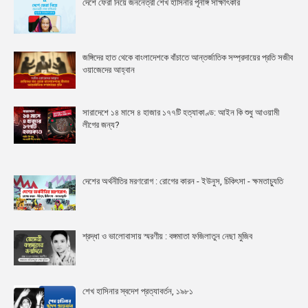
দেশে ফেরা নিয়ে জননেত্রী শেখ হাসিনার পূর্নাঙ্গ সাক্ষাৎকার
জঙ্গিদের হাত থেকে বাংলাদেশকে বাঁচাতে আন্তর্জাতিক সম্প্রদায়ের প্রতি সজীব
ওয়াজেদের আহ্বান
সারাদেশে ১৪ মাসে ৪ হাজার ১৭৭টি হত্যাকাণ্ড: আইন কি শুধু আওয়ামী
লীগের জন্য?
দেশের অর্থনীতির মরণরোগ : রোগের কারন - ইউনুস, চিকিৎসা - ক্ষমতাচ্যুতি
শ্রদ্ধা ও ভালোবাসায় স্মরণীয় : বঙ্গমাতা ফজিলাতুন নেছা মুজিব
শেখ হাসিনার স্বদেশ প্রত্যাবর্তন, ১৯৮১