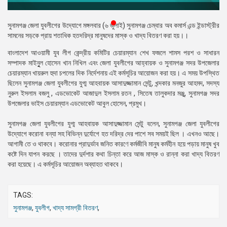
প্রেস
রিলিজ
সুনামগঞ্জ জেলা যুবলীগের উদ্যোগে মঙ্গলবার (৬ জুলাই) সুনামগঞ্জ চেম্বার অব কমার্স এন্ড ইন্ডাস্ট্রীর
সামনের সড়কে প্রায় শতাধিক হতদরিদ্র মানুষদের মাস্ক ও খাদ্য বিতরণ করা হয়।।
প্রকাশনা
বাংলাদেশ আওয়ামী যুব লীগ কেন্দ্রীয় কমিটির চেয়ারম্যান শেখ ফজলে শামস পরশ ও সাধারন
সম্পাদক মাইনুুল হোসেন খান নিখিল এবং জেলা যুবলীগের আহ্বায়ক ও সুনামগঞ্জ সদর উপজেলার
গ্যালারি
চেয়ারম্যান খায়রুল হুদা চপলের দিক নির্দেশনায় এই কর্মসূচির আয়োজন করা হয়। এ সময় উপস্থিত
ছিলেন সুনামগঞ্জ জেলা যুবলীগের যুগ্ম আহবায়ক আসাদুজ্জামান সেন্টু, খন্দকার মনজুর আহমদ, সদস্য
বিএনপি-
নুরুল ইসলাম বজলু , এডভোকেট আজাদুল ইসলাম রতন , সিতেষ তালুকদার মঞ্জু, সুনামগঞ্জ সদর
জামায়াত
উপজেলার ভাইস চেয়ারম্যান এডভোকেট আবুল হোসেন, প্রমুখ।
সহিংসতা
সুনামগঞ্জ জেলা যুবলীগের যুগ্ম আহবায়ক আসাদুজ্জামান সেন্টু বলেন, সুনামগঞ্জ জেলা যুবলীগের
সংগঠন
উদ্যোগে করোনা বন্যা সহ বিভিন্ন দুর্যোগে হত দরিদ্র দের পাশে সব সময়ই ছিল । এখনও আছে।
আগামী তে ও থাকবে। করোনার প্রাদুর্ভাব জনিত কারণে কর্মজীবি মানুষ কর্মহীন হয়ে পড়ায় মানুষ খুব
নির্বাচনী
কষ্টে দিন যাপন করছে । তাদের দুর্দশার কথা চিন্তা করে আজ মাস্ক ও রান্না করা খাদ্য বিতরণ
ইশতেহার
করা হয়েছে। এ কর্মসূচির আয়োজন অব্যাহত থাকবে।
TAGS:
সুনামগঞ্জ
,
যুবলীগ
,
খাদ্য সামগ্রী বিতরণ
,