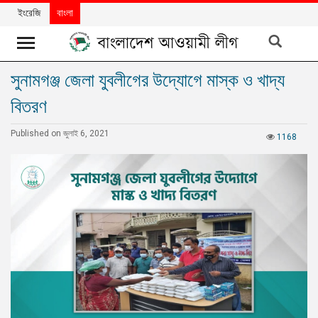
ইংরেজি
বাংলা
সুনামগঞ্জ জেলা যুবলীগের উদ্যোগে মাস্ক ও খাদ্য
খবর
বিতরণ
দলের
খবর
Published on জুলাই 6, 2021
1168
বিশেষ
নিবন্ধ
বিশেষ
প্রতিবেদন
মতামত
উন্নয়নের
বাংলাদেশ
নিউজলেটার