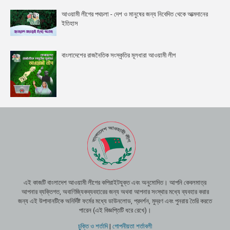
আওয়ামী লীগের পথচলা - দেশ ও মানুষের জন্য নিবেদিত থেকে আত্মদানের
ইতিহাস
বাংলাদেশের রাজনৈতিক সংস্কৃতির মূলধারা আওয়ামী লীগ
এই কাজটি বাংলাদেশ আওয়ামী লীগের কপিরাইটযুক্ত এবং অনুমোদিত। আপনি কেবলমাত্র
আপনার ব্যক্তিগত, অবাণিজ্যিকব্যবহারের জন্য অথবা আপনার সংস্থার মধ্যে ব্যবহার করার
জন্য এই উপাদানটিকে অনির্দিষ্ট ফর্মের মধ্যে ডাউনলোড, প্রদর্শন, মুদ্রণ এবং পুনরায় তৈরি করতে
পারেন (এই বিজ্ঞপ্তিটি ধরে রেখে)।
চুক্তি ও শর্তাদি
|
গোপনীয়তা শর্তাবলী