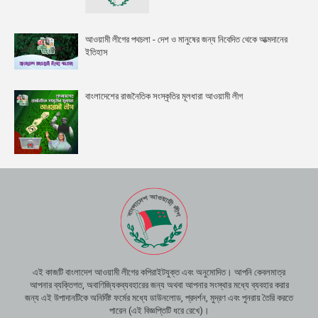
আওয়ামী লীগের পথচলা - দেশ ও মানুষের জন্য নিবেদিত থেকে আত্মদানের
ইতিহাস
বাংলাদেশের রাজনৈতিক সংস্কৃতির মূলধারা আওয়ামী লীগ
এই কাজটি বাংলাদেশ আওয়ামী লীগের কপিরাইটযুক্ত এবং অনুমোদিত। আপনি কেবলমাত্র
আপনার ব্যক্তিগত, অবাণিজ্যিকব্যবহারের জন্য অথবা আপনার সংস্থার মধ্যে ব্যবহার করার
জন্য এই উপাদানটিকে অনির্দিষ্ট ফর্মের মধ্যে ডাউনলোড, প্রদর্শন, মুদ্রণ এবং পুনরায় তৈরি করতে
পারেন (এই বিজ্ঞপ্তিটি ধরে রেখে)।