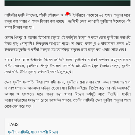
প্রেস
রিলিজ
নরসিংদীর ছয়টি উপজেলা, পাঁচটি পৌরসভা ও ৭২টি ইউনিয়নে একযোগে ২৫ হাজার মানুষের মাঝে
রান্না করা খাবার ও মাস্ক বিতরণ করা হয়েছে। নরসিংদী জেলা আওয়ামী যুবলীগের উদ্যোগে এই
প্রকাশনা
খাবার বিতরণ করা হয়।
জেলার শিবপুর উপজেলার ইটাখোলা চত্বরে এই কর্মসূচির উদ্বোধন করেন জেলা যুবলীগের সভাপতি
গ্যালারি
বিজয় কৃষ্ণ গোস্বামী। শিবপুরের আশ্রয়ণ প্রকল্প সাধারচর, দুলালপুর ও বাঘাবোসহ জেলার ৬টি
উপজেলায় যুবলীগের কর্মীরা বিভক্ত হয়ে হত দরিদ্র মানুষের মাঝে রান্না করা খাবার পৌঁছে দেয়।
বিএনপি-
জামায়াত
খাবার বিতরণকালে উপস্থিত ছিলেন নরসিংদী জেলা যুবলীগের সাধারণ সম্পাদক মাহমুদুল হাসান
সহিংসতা
শামীম নেওয়াজ, যুবলীগের শিবপুর উপজেলা সভাপতি আওয়ামী তাইজুল ইসলাম মোল্লা, যুবলীগ
নেতা নাদিম উদ্দিন সুজাল, ফখরুল ইসলাম মিতু প্রমুখ।
সংগঠন
জেলা যুবলীগ সভাপতি বিজয় গোস্বামী বলেন, যুবলীগের চেয়ারম্যান শেখ ফজলে শামস পরশ ও
নির্বাচনী
সাধারণ সম্পাদক আলহাজ্ব মাইনুল হোসেন খান নিখিল ভাইয়ের নির্দেশে করোনার এই মহাসংকটে
ইশতেহার
অসহায় ও দুঃস্থদের মাঝে রান্না করা খাবার বিতরণ কর্মসূচি হাতে নিয়েছি। যতদিন
করোনাভাইরাসের সংক্রমণ রোধে লকডাউন থাকবে, ততদিন নরসিংদী জেলা যুবলীগ মানুষের পাশে
থেকে সেবা করে যাবে।
TAGS:
যুবলীগ
,
নরসিংদী
,
খাদ্য সামগ্রী বিতরণ
,