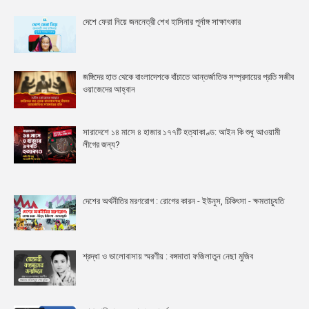
দেশে ফেরা নিয়ে জননেত্রী শেখ হাসিনার পূর্নাঙ্গ সাক্ষাৎকার
জঙ্গিদের হাত থেকে বাংলাদেশকে বাঁচাতে আন্তর্জাতিক সম্প্রদায়ের প্রতি সজীব
ওয়াজেদের আহ্বান
সারাদেশে ১৪ মাসে ৪ হাজার ১৭৭টি হত্যাকাণ্ড: আইন কি শুধু আওয়ামী
লীগের জন্য?
দেশের অর্থনীতির মরণরোগ : রোগের কারন - ইউনুস, চিকিৎসা - ক্ষমতাচ্যুতি
শ্রদ্ধা ও ভালোবাসায় স্মরণীয় : বঙ্গমাতা ফজিলাতুন নেছা মুজিব