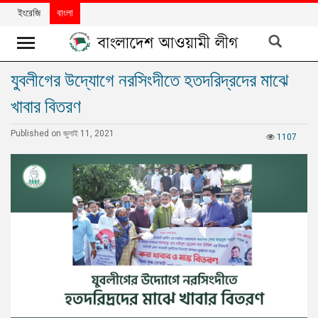
ইংরেজি
বাংলা
যুবলীগের উদ্যোগে নরসিংদীতে হতদরিদ্রদের মাঝে
খবর
খাবার বিতরণ
দলের
খবর
Published on জুলাই 11, 2021
1107
বিশেষ
নিবন্ধ
বিশেষ
প্রতিবেদন
মতামত
উন্নয়নের
বাংলাদেশ
নিউজলেটার