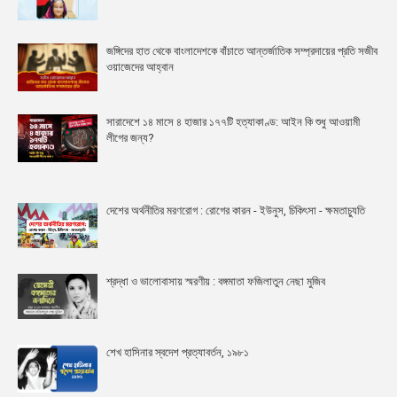
জঙ্গিদের হাত থেকে বাংলাদেশকে বাঁচাতে আন্তর্জাতিক সম্প্রদায়ের প্রতি সজীব
ওয়াজেদের আহ্বান
সারাদেশে ১৪ মাসে ৪ হাজার ১৭৭টি হত্যাকাণ্ড: আইন কি শুধু আওয়ামী
লীগের জন্য?
দেশের অর্থনীতির মরণরোগ : রোগের কারন - ইউনুস, চিকিৎসা - ক্ষমতাচ্যুতি
শ্রদ্ধা ও ভালোবাসায় স্মরণীয় : বঙ্গমাতা ফজিলাতুন নেছা মুজিব
শেখ হাসিনার স্বদেশ প্রত্যাবর্তন, ১৯৮১