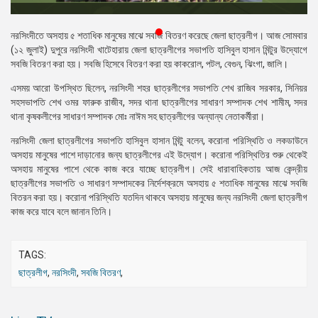
প্রেস
রিলিজ
নরসিংদীতে অসহায় ৫ শতাধিক মানুষের মাঝে সবজি বিতরণ করেছে জেলা ছাত্রলীগ। আজ সোমবার
(১২ জুলাই) দুপুরে নরসিংদী খাটেহারায় জেলা ছাত্রলীগের সভাপতি হাসিবুল হাসান মিন্টুর উদ্যোগে
প্রকাশনা
সবজি বিতরণ করা হয়। সবজি হিসেবে বিতরণ করা হয় কাকরোল, পটল, বেগুন, ঝিংগা, জালি।
এসময় আরো উপস্থিত ছিলেন, নরসিংদী শহর ছাত্রলীগের সভাপতি শেখ রাজিব সরকার, সিনিয়র
গ্যালারি
সহসভাপতি শেখ ওমর ফারুক রাজীব, সদর থানা ছাত্রলীগের সাধারণ সম্পাদক শেখ শামীম, সদর
থানা কৃষকলীগের সাধারণ সম্পাদক মোঃ নাঈম সহ ছাত্রলীগের অন্যান্য নেতাকর্মীরা।
বিএনপি-
জামায়াত
নরসিংদী জেলা ছাত্রলীগের সভাপতি হাসিবুল হাসান মিন্টু বলেন, করোনা পরিস্থিতি ও লকডাউনে
সহিংসতা
অসহায় মানুষের পাশে দাড়ানোর জন্য ছাত্রলীগের এই উদ্যোগ। করোনা পরিস্থিতির শুরু থেকেই
অসহায় মানুষের পাশে থেকে কাজ করে যাচ্ছে ছাত্রলীগ। সেই ধারাবাহিকতায় আজ কেন্দ্রীয়
সংগঠন
ছাত্রলীগের সভাপতি ও সাধারণ সম্পাদকের নির্দেশক্রমে অসহায় ৫ শতাধিক মানুষের মাঝে সবজি
বিতরন করা হয়। করোনা পরিস্থিতি যতদিন থাকবে অসহায় মানুষের জন্য নরসিংদী জেলা ছাত্রলীগ
নির্বাচনী
কাজ করে যাবে বলে জানান তিনি।
ইশতেহার
TAGS:
ছাত্রলীগ
,
নরসিংদী
,
সবজি বিতরণ
,