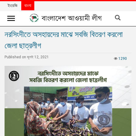
ইংরেজি
বাংলা
নরসিংদীতে অসহায়দের মাঝে সবজি বিতরণ করলো
খবর
জেলা ছাত্রলীগ
দলের
খবর
Published on জুলাই 12, 2021
1290
বিশেষ
নিবন্ধ
বিশেষ
প্রতিবেদন
মতামত
উন্নয়নের
বাংলাদেশ
নিউজলেটার