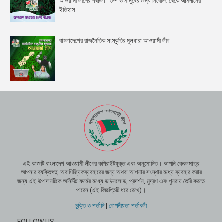
আওয়ামী লীগের পথচলা - দেশ ও মানুষের জন্য নিবেদিত থেকে আত্মদানের
ইতিহাস
বাংলাদেশের রাজনৈতিক সংস্কৃতির মূলধারা আওয়ামী লীগ
এই কাজটি বাংলাদেশ আওয়ামী লীগের কপিরাইটযুক্ত এবং অনুমোদিত। আপনি কেবলমাত্র
আপনার ব্যক্তিগত, অবাণিজ্যিকব্যবহারের জন্য অথবা আপনার সংস্থার মধ্যে ব্যবহার করার
জন্য এই উপাদানটিকে অনির্দিষ্ট ফর্মের মধ্যে ডাউনলোড, প্রদর্শন, মুদ্রণ এবং পুনরায় তৈরি করতে
পারেন (এই বিজ্ঞপ্তিটি ধরে রেখে)।
চুক্তি ও শর্তাদি
|
গোপনীয়তা শর্তাবলী
FOLLOW US