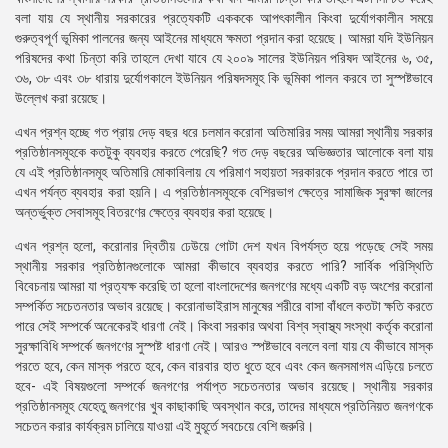
বলা যায় যে স্থানীয় সরকারের প্রত্যেকটি একককে আপৎকালীন কিংবা দুর্যোগকালীন সময়ে
গুরুত্বপূর্ণ ভূমিকা পালনের জন্য আইনের মাধ্যমে ক্ষমতা প্রদান করা হয়েছে। আমরা যদি ইউনিয়ন
পরিষদের কথা চিন্তা করি তাহলে দেখা যাবে যে ২০০৯ সালের ইউনিয়ন পরিষদ আইনের ৬, ৩৫,
৩৬, ৩৮ এবং ৩৮ ধারায় দুর্যোগকালে ইউনিয়ন পরিষদসমূহ কি ভূমিকা পালন করবে তা সুস্পষ্টভাবে
উল্লেখ করা রয়েছে।
এখন প্রশ্ন হচ্ছে গত প্রায় দেড় বছর ধরে চলমান করোনা অতিমারির সময় আমরা স্থানীয় সরকার
প্রতিষ্ঠানসমূহকে কতটুকু ব্যবহার করতে পেরেছি? গত দেড় বছরের অভিজ্ঞতার আলোকে বলা যায়
যে এই প্রতিষ্ঠানসমূহ অতিমারি মোকাবিলায় যে পরিমাণ সহায়তা সরকারকে প্রদান করতে পারে তা
এখন পর্যন্ত ব্যবহার করা হয়নি। এ প্রতিষ্ঠানসমূহকে বেশিরভাগ ক্ষেত্রে সামাজিক সুরক্ষা জালের
অন্তর্ভুক্ত সেবাসমূহ বিতরণের ক্ষেত্রে ব্যবহার করা হয়েছে।
এখন প্রশ্ন হলো, করোনার দ্বিতীয় ঢেউয়ে গোটা দেশ যখন বিপর্যস্ত হয়ে পড়েছে সেই সময়
স্থানীয় সরকার প্রতিষ্ঠানগুলোকে আমরা কীভাবে ব্যবহার করতে পারি? সার্বিক পরিস্থিতি
বিবেচনায় আমরা যা প্রত্যক্ষ করেছি তা হলো বাংলাদেশের জনগণের মধ্যে একটি বড় অংশের করোনা
সম্পর্কিত সচেতনতার অভাব রয়েছে। করোনাভাইরাস মানুষের শরীরে বাসা বাঁধলে কতটা ক্ষতি করতে
পারে সেই সম্পর্কে অনেকেরই ধারণা নেই। কিংবা সরকার অথবা বিশ্ব স্বাস্থ্য সংস্থা কর্তৃক করোনা
সুরক্ষাবিধি সম্পর্কে জনগণের সুস্পষ্ট ধারণা নেই। আরও স্পষ্টভাবে বললে বলা যায় যে কীভাবে মাস্ক
পরতে হবে, কেন মাস্ক পরতে হবে, কেন বারবার হাত ধুতে হবে এবং কেন জনসমাগম এড়িয়ে চলতে
হবে- এই বিষয়গুলো সম্পর্কে জনগণের পর্যাপ্ত সচেতনতার অভাব রয়েছে। স্থানীয় সরকার
প্রতিষ্ঠানসমূহ যেহেতু জনগণের খুব কাছাকাছি অবস্থান করে, তাদের মাধ্যমে প্রতিনিয়ত জনগণকে
সচেতন করার কার্যক্রম চালিয়ে যাওয়া এই মুহূর্তে সবচেয়ে বেশি জরুরি।