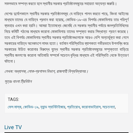
সফলভাবে সম্পন্ন করতে হলে স্থানীয় সরকার প্রতিষ্ঠানসমূহের সহায়তা অত্যন্ত জরুরি।
দেশের দুর্যোগকালে স্থানীয় সরকার প্রতিষ্ঠানসমূহ যে দায়িত্ব পালন করতে পারে, কিংবা আইনের
মাধ্যমে তাদের যে দায়িত্ব প্রদান করা হয়েছে, কোভিড-১৯-এর বিপর্যয় মোকাবিলায় তার পরিপূর্ণ
ব্যবহার এখন করা হয়নি। আমরা ইতোমধ্যে জেনেছি যে সরকার স্থানীয় পর্যায়ে জনপ্রতিনিধিদের
নিয়ে কমিটি গঠনের মাধ্যমে করোনা মোকাবিলায় তাদের সম্পৃক্ত করার সিদ্ধান্ত গ্রহণ করেছে।
তবে এই বিপর্যয় মোকাবিলায় স্থানীয় সরকার প্রতিষ্ঠানগুলোকে আরও বেশি অন্তর্ভুক্ত করা গেলে
সরকারের দায়িত্ব অনেকাংশে লাঘব হতো। বর্তমান পরিস্থিতির ব্যাপকতা গভীরভাবে উপলব্ধি করে
সরকারের উচিত করোনার বিরুদ্ধে যুদ্ধে স্থানীয় সরকার প্রতিষ্ঠানসমূহের সম্পৃক্ততা বাড়িয়ে
স্থানীয় জনগণের করোনা অতিমারি সম্পর্কে সচেতন বৃদ্ধির মাধ্যমে এই পরিস্থিতি থেকে উত্তরণ
ঘটানো।
লেখক: অধ্যাপক, লোক-প্রশাসন বিভাগ, রাজশাহী বিশ্ববিদ্যালয়।
সূত্রঃ বাংলা ট্রিবিউন
TAGS:
ফেস মাস্ক
,
কোভিড-১৯
,
হ্যান্ড স্যানিটাইজার
,
প্রতিরোধ
,
করোনাভাইরাস
,
সচেতনতা
,
Live TV