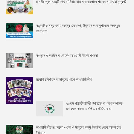
মাননীয় প্রধানমন্ত্রী শেখ হাসিনার হাত ধরে বাংলাদেশের বদলে যাওয়া দৃশ্যপট
সঙ্কটে ও সম্ভাবনায় অদম্য এক দেশ, উন্নয়ন আর সুশাসনে বঙ্গবন্ধুর
বাংলাদেশ
সংগ্রাম ও অর্জনে বাংলাদেশ আওয়ামী লীগের পথচলা
দুর্যোগ দুর্বিপাকে গণমানুষের পাশে আওযা়মী লীগ
৭৫তম প্রতিষ্ঠাবার্ষিকী উপলক্ষে সাধারণ সম্পাদক
ওবায়দুল কাদের এমপি-এর ভিডিও বার্তা
আওয়ামী লীগের পথচলা - দেশ ও মানুষের জন্য নিবেদিত থেকে আত্মদানের
ইতিহাস