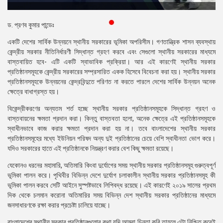
প্রেস
রিলিজ
ড. প্রণব কুমার পান্ডেঃ
একটি দেশের সার্বিক উন্নয়নে স্থানীয় সরকারের ভূমিকা অপরিসীম। গণতান্ত্রিক শাসন ব্যবস্থায়
প্রকাশনা
কেন্দ্রীয় সরকার নীতিনির্ধারণী সিদ্ধান্ত গ্রহণ করবে এবং সেগুলো স্থানীয় সরকারের মাধ্যমে
বাস্তবায়িত হবে- এটি একটি স্বাভাবিক প্রক্রিয়া। আর এই কারণেই স্থানীয় সরকার
গ্যালারি
প্রতিষ্ঠানসমূহকে কেন্দ্রীয় সরকারের সম্প্রসারিত একক হিসেবে বিবেচনা করা হয়। স্থানীয় সরকার
প্রতিষ্ঠানসমূহকে উন্নয়নের কেন্দ্রবিন্দুতে পরিণত না করতে পারলে দেশের সার্বিক উন্নয়ন অনেক
বিএনপি-
ক্ষেত্রে বাধাগ্রস্ত হয়।
জামায়াত
সহিংসতা
বিকেন্দ্রীকরণের অন্যতম শর্ত হচ্ছে স্থানীয় সরকার প্রতিষ্ঠানসমূহকে সিদ্ধান্ত গ্রহণ ও
বাস্তবায়নের ক্ষমতা প্রদান করা। কিন্তু বাস্তবতা হলো, অনেক ক্ষেত্রে এই প্রতিষ্ঠানসমূহকে
সংগঠন
স্বাধীনভাবে কাজ করার ক্ষমতা প্রদান করা হয় না। তবে বাংলাদেশের স্থানীয় সরকার
প্রতিষ্ঠানসমূহের মধ্যে ইউনিয়ন পরিষদ অন্য দুই প্রতিষ্ঠানের চেয়ে বেশি স্বাধীনতা ভোগ করে।
নির্বাচনী
যদিও সরকারের হাতে এই প্রতিষ্ঠানকে নিয়ন্ত্রণ করার বেশ কিছু ক্ষমতা রয়েছে।
ইশতেহার
যেকোনও ধরনের মহামারি, অতিমারি কিংবা দুর্যোগের সময় স্থানীয় সরকার প্রতিষ্ঠানসমূহ গুরুত্বপূর্ণ
ভূমিকা পালন করে। পৃথিবীর বিভিন্ন দেশে দুর্যোগ চলাকালীন স্থানীয় সরকার প্রতিষ্ঠানসমূহ কী
ভূমিকা পালন করবে সেটি আইনে সুস্পষ্টভাবে লিপিবদ্ধ রয়েছে। এই কারণেই ২০১৯ সালের প্রথম
দিক থেকে চলমান করোনা অতিমারির সময় বিভিন্ন দেশ স্থানীয় সরকার প্রতিষ্ঠানের মাধ্যমে
জনসাধারণকে রক্ষা করার প্রচেষ্টা চালিয়ে যাচ্ছে।
বাংলাদেশের স্থানীয় সরকার প্রতিষ্ঠানগুলোর কথা যদি আমরা চিন্তা করি তাহলে এটা নিশ্চিত করেই