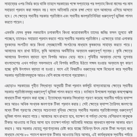
সাহায্যের ওপর নির্ভর করে থাকি তাহলে সরকারের পক্ষে সপ্তাহের পর সপ্তাহ কিংবা মাসের পর মাস
সহায়তা প্রদান করা সম্ভব নয়। ফলে অতিমারি থেকে রক্ষা পেতে হলে আমাদের এগিয়ে আসতে
হবে। সে ক্ষেত্রে স্থানীয় সরকার প্রতিষ্ঠান এবং স্থানীয় জনপ্রতিনিধিরা গুরুত্বপূর্ণ ভূমিকা পালন
করতে পারেন।
এমনকি যেসব কৃষক লকডাউন চলাকালীন কিংবা করোনাকালীন তাদের জমির ফসল তুলতে কষ্ট
পাচ্ছেন, তাদেরও সহায়তা প্রদান করতে পারে স্থানীয় সরকার প্রতিষ্ঠান। এক্ষেত্রে তারা এলাকার
যুবকদের সংগঠিত করে কিংবা স্বেচ্ছাসেবী সংগঠনের মাধ্যমে কৃষকদের সাহায্য করতে পারে।
আমাদের মনে রাখা উচিত, কৃষি আমাদের অর্থনীতির অন্যতম গুরুত্বপূর্ণ স্তম্ভ। কৃষি ক্ষেত্রে
আমাদের উৎপাদন ব্যাহত হলে বিপর্যয় আরও বেড়ে যাবে। পৃথিবীর অন্যান্য দেশের তুলনায়
বাংলাদেশের এখন পর্যন্ত সফলভাবে এই বিপর্যয় কাটিয়ে উঠতে সক্ষম হওয়ার অন্যতম মূল কারণ
হচ্ছে কৃষি উৎপাদন ব্যাহত না হওয়া। ফলে এই বিষয়টিও গুরুত্বের সঙ্গে বিবেচনা করে স্থানীয়
সরকার প্রতিষ্ঠানসমূহকে আরও বেশি কাজে লাগানো প্রয়োজন।
এছাড়াও সরকারের গৃহীত সিদ্ধান্ত অনুযায়ী টিকা প্রদান কর্মসূচি বাস্তবায়নের ক্ষেত্রে স্থানীয়
সরকার প্রতিষ্ঠানসমূহ গুরুত্বপূর্ণ ভূমিকা পালন করতে পারে। বর্তমানে উপজেলা স্বাস্থ্য কমপ্লেক্সের
মাধ্যমে টিকা প্রদান করা হচ্ছে। ইতোমধ্যে সরকার সিদ্ধান্ত গ্রহণ করেছে স্থানীয় পর্যায়ে ক্যাম্প
করে আরও অধিক সংখ্যক জনগণকে টিকা প্রদান করার। সেই ক্ষেত্রে ক্যাম্প তৈরিসহ জনগণের
মধ্যে টিকা গ্রহণের ক্ষেত্রে সচেতনতা বৃদ্ধির ক্ষেত্রে স্থানীয় সরকার প্রতিষ্ঠানসমূহ গুরুত্বপূর্ণ
ভূমিকা পালন করতে পারে। আমাদের মনে রাখতে হবে, যতক্ষণ না পর্যন্ত দেশের বেশিরভাগ মানুষকে
টিকার আওতায় না নিয়ে আসা হবে ততক্ষণ পর্যন্ত অতিমারি সময়ের ব্যবধানে ব্যাপক আকার ধারণ
করবে। আর সরকার যেহেতু প্রাণান্তকর চেষ্টা করে যাচ্ছে বিভিন্ন উৎস থেকে টিকা সংগ্রহ করে
মাধ্যমে দেশের ৮০ শতাংশ জনগণকে টিকার আওতায় নিয়ে আসার, এই কার্যক্রমকে স্থানীয় পর্যায়ে