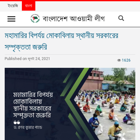
ইংরেজি
বাংলা
মহামারির বিপর্যয় মোকাবিলায় স্থানীয় সরকারের
খবর
সম্পৃক্ততা জরুরি
দলের
খবর
Published on জুলাই 24, 2021
1626
বিশেষ
নিবন্ধ
বিশেষ
প্রতিবেদন
মতামত
উন্নয়নের
বাংলাদেশ
নিউজলেটার