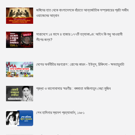
জঙ্গিদের হাত থেকে বাংলাদেশকে বাঁচাতে আন্তর্জাতিক সম্প্রদায়ের প্রতি সজীব
ওয়াজেদের আহ্বান
সারাদেশে ১৪ মাসে ৪ হাজার ১৭৭টি হত্যাকাণ্ড: আইন কি শুধু আওয়ামী
লীগের জন্য?
দেশের অর্থনীতির মরণরোগ : রোগের কারন - ইউনুস, চিকিৎসা - ক্ষমতাচ্যুতি
শ্রদ্ধা ও ভালোবাসায় স্মরণীয় : বঙ্গমাতা ফজিলাতুন নেছা মুজিব
শেখ হাসিনার স্বদেশ প্রত্যাবর্তন, ১৯৮১