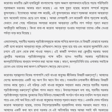
করোনার ভারতীয় ডেল্টা ভ্যারিয়েন্ট বাংলাদেশের গ্রাম অঞ্চলে ব্যাপকভাবে ছড়িয়ে পড়ায় পরিস্থিতি
গ্রামাঞ্চলে ভয়ংকর আকার ধারণ করেছে। এর সঙ্গে যুক্ত হয়েছে করোনা সম্পর্কে মানুষের
কুসংস্কার। ইতোমধ্যে আমরা লক্ষ করেছি, এই কুসংস্কারের কারণে স্বজনরা করোনা আক্রান্ত
হলে অনেকেই তাদের ছেড়ে চলে যাচ্ছে। আমরা দেশব্যাপী বেশ কয়েকটি ঘটনা প্রত্যক্ষ করেছি,
যেখানে দেখা গেছে পরিবারের সদস্যরা করোনা আক্রান্ত রোগীর লাশ পর্যন্ত গ্রহণ করতে
অস্বীকৃতি জানিয়েছে। কিংবা বাবা-মা করোনা আক্রান্ত হওয়ায় সন্তানরা তাদের খোঁজ নেওয়া
পর্যন্ত বন্ধ করে দিয়েছে।
এমতাবস্থায়, স্থানীয় সরকার প্রতিষ্ঠানসমূহকে কাজে লাগিয়ে জনগণকে যে বিষয়টি বোঝানো দরকার
সেটি হলো করোনা আক্রান্ত মানুষ বেশিরভাগ ক্ষেত্রে সুস্থ হয়ে যায় এবং করোনা সুরক্ষাবিধি মেনে
চললে এই রোগ থেকে রক্ষা পাওয়া সম্ভব। এই কাজটি সম্পাদন করা কেন্দ্রীয় সরকার অথবা
কেন্দ্রীয় সরকারের প্রতিষ্ঠানসমূহের পক্ষে কঠিন হলেও স্থানীয় সরকার প্রতিষ্ঠানের
জনপ্রতিনিধিদের মাধ্যমে সম্পাদন করা অনেক সহজ। কারণ, জনপ্রতিনিধি তার এলাকার সবাইকে
চেনেন এবং তাদের কথা জনগণ বেশিরভাগ ক্ষেত্রে মেনে চলেন।
করোনার স্বাস্থ্যগত দিকের পাশাপাশি খেটে খাওয়া মানুষের জীবিকার বিষয়টি গুরুত্বপূর্ণ। আমাদের
দেশের জনসংখ্যার একটি বড় অংশ দিন আনে দিন খায়। লকডাউন চলাকালীন জীবিকার বিষয়টি
তাদের কাছে মুখ্য। এই দরিদ্র খেটে খাওয়া মানুষকে সহায়তা করার ক্ষেত্রে স্থানীয় সরকার
প্রতিষ্ঠানসমূহ গুরুত্বপূর্ণ ভূমিকা পালন করতে পারে। উদাহরণস্বরূপ বলা যায়, স্থানীয় সরকার
প্রতিষ্ঠানসমূহ গ্রামের যুবকদের নিয়ে বিভিন্ন স্বেচ্ছাসেবী সংগঠন গঠন করে তহবিল সংগ্রহ করতে
পারে এবং সেই অর্থ দিয়ে খেটে খাওয়া মানুষদের সাহায্য প্রদান করতে পারে। এমনকি যেসব পরিবার
করোনা আক্রান্ত হয়েছে, তাদের নিত্যপ্রয়োজনীয় দ্রব্যাদিসহ খাবার সরবরাহ করতে পারে।
আমাদের একটি কথা মনে রাখা দরকার যে এই অতিমারির সময়ে আমরা সবাই যদি সরকারের