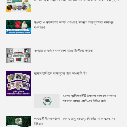
সঙ্কটে ও সম্ভাবনায় অদম্য এক দেশ, উন্নয়ন আর সুশাসনে বঙ্গবন্ধুর
বাংলাদেশ
সংগ্রাম ও অর্জনে বাংলাদেশ আওয়ামী লীগের পথচলা
দুর্যোগ দুর্বিপাকে গণমানুষের পাশে আওযা়মী লীগ
৭৫তম প্রতিষ্ঠাবার্ষিকী উপলক্ষে সাধারণ সম্পাদক
ওবায়দুল কাদের এমপি-এর ভিডিও বার্তা
আওয়ামী লীগের পথচলা - দেশ ও মানুষের জন্য নিবেদিত থেকে আত্মদানের
ইতিহাস