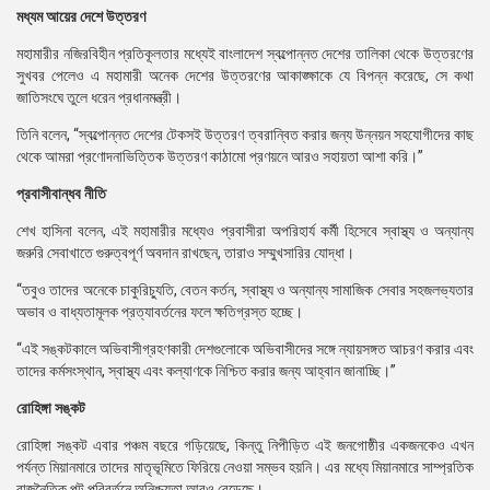
মধ্যম আয়ের দেশে উত্তরণ
মহামারীর নজিরবিহীন প্রতিকূলতার মধ্যেই বাংলাদেশ স্বল্পোন্নত দেশের তালিকা থেকে উত্তরণের
সুখবর পেলেও এ মহামারী অনেক দেশের উত্তরণের আকাঙ্ক্ষাকে যে বিপন্ন করেছে, সে কথা
জাতিসংঘে তুলে ধরেন প্রধানমন্ত্রী।
তিনি বলেন, “স্বল্পোন্নত দেশের টেকসই উত্তরণ ত্বরান্বিত করার জন্য উন্নয়ন সহযোগীদের কাছ
থেকে আমরা প্রণোদনাভিত্তিক উত্তরণ কাঠামো প্রণয়নে আরও সহায়তা আশা করি।”
প্রবাসীবান্ধব নীতি
শেখ হাসিনা বলেন, এই মহামারীর মধ্যেও প্রবাসীরা অপরিহার্য কর্মী হিসেবে স্বাস্থ্য ও অন্যান্য
জরুরি সেবাখাতে গুরুত্বপূর্ণ অবদান রাখছেন, তারাও সম্মুখসারির যোদ্ধা।
“তবুও তাদের অনেকে চাকুরিচ্যুতি, বেতন কর্তন, স্বাস্থ্য ও অন্যান্য সামাজিক সেবার সহজলভ্যতার
অভাব ও বাধ্যতামূলক প্রত্যাবর্তনের ফলে ক্ষতিগ্রস্ত হচ্ছে।
“এই সঙ্কটকালে অভিবাসীগ্রহণকারী দেশগুলোকে অভিবাসীদের সঙ্গে ন্যায়সঙ্গত আচরণ করার এবং
তাদের কর্মসংস্থান, স্বাস্থ্য এবং কল্যাণকে নিশ্চিত করার জন্য আহ্বান জানাচ্ছি।”
রোহিঙ্গা সঙ্কট
রোহিঙ্গা সঙ্কট এবার পঞ্চম বছরে গড়িয়েছে, কিন্তু নিপীড়িত এই জনগোষ্ঠীর একজনকেও এখন
পর্যন্ত মিয়ানমারে তাদের মাতৃভূমিতে ফিরিয়ে নেওয়া সম্ভব হয়নি। এর মধ্যে মিয়ানমারে সাম্প্রতিক
রাজনৈতিক পট পরিবর্তনে অনিশ্চয়তা আরও বেড়েছে।