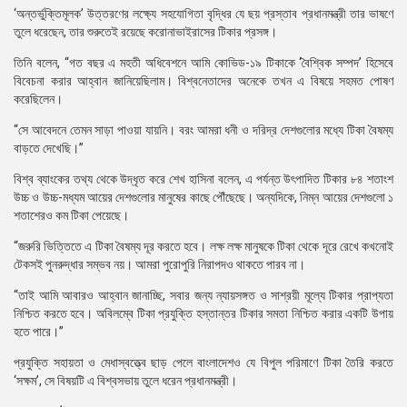
‘অন্তর্ভুক্তিমূলক’ উত্তরণের লক্ষ্যে সহযোগিতা বৃদ্ধির যে ছয় প্রস্তাব প্রধানমন্ত্রী তার ভাষণে
তুলে ধরেছেন, তার শুরুতেই রয়েছে করোনাভাইরাসের টিকার প্রসঙ্গ।
তিনি বলেন, “গত বছর এ মহতী অধিবেশনে আমি কোভিড-১৯ টিকাকে ‘বৈশ্বিক সম্পদ’ হিসেবে
বিবেচনা করার আহ্বান জানিয়েছিলাম। বিশ্বনেতাদের অনেকে তখন এ বিষয়ে সহমত পোষণ
করেছিলেন।
“সে আবেদনে তেমন সাড়া পাওয়া যায়নি। বরং আমরা ধনী ও দরিদ্র দেশগুলোর মধ্যে টিকা বৈষম্য
বাড়তে দেখেছি।”
বিশ্ব ব্যাংকের তথ্য থেকে উদ্ধৃত করে শেখ হাসিনা বলেন, এ পর্যন্ত উৎপাদিত টিকার ৮৪ শতাংশ
উচ্চ ও উচ্চ-মধ্যম আয়ের দেশগুলোর মানুষের কাছে পৌঁছেছে। অন্যদিকে, নিম্ন আয়ের দেশগুলো ১
শতাশেরও কম টিকা পেয়েছে।
“জরুরি ভিত্তিতে এ টিকা বৈষম্য দূর করতে হবে। লক্ষ লক্ষ মানুষকে টিকা থেকে দূরে রেখে কখনোই
টেকসই পুনরুদ্ধার সম্ভব নয়। আমরা পুরোপুরি নিরাপদও থাকতে পারব না।
“তাই আমি আবারও আহ্বান জানাচ্ছি, সবার জন্য ন্যায়সঙ্গত ও সাশ্রয়ী মূল্যে টিকার প্রাপ্যতা
নিশ্চিত করতে হবে। অবিলম্বে টিকা প্রযুক্তি হস্তান্তর টিকার সমতা নিশ্চিত করার একটি উপায়
হতে পারে।”
প্রযুক্তি সহায়তা ও মেধাস্বত্ত্বে ছাড় পেলে বাংলাদেশও যে বিপুল পরিমাণে টিকা তৈরি করতে
‘সক্ষম’, সে বিষয়টি এ বিশ্বসভায় তুলে ধরেন প্রধানমন্ত্রী।