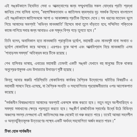
এই সঙ্কটকালে নিবেদিত সেবা ও আত্মত্যাগের জন্য সম্মুখসারির সকল যোদ্ধার প্রতি শ্রদ্ধা
জানিয়ে শেখ হাসিনা বলেন, “বহুপাক্ষিকতাবাদ ও জাতিসংঘ ব্যবস্থার দৃঢ় সমর্থক হিসেবে বাংলাদেশ
এই সঙ্কটকালে জাতিসংঘকে আশা ও আকাঙ্ক্ষার প্রতীক হিসেবে দেখে। সব ধরনের মতভেদ ভুলে
গিয়ে আমাদের অবশ্যই ‘অভিন্ন মানবজাতি’ হিসেবে মাথা তুলে দাঁড়াতে হবে; সম্মিলিত শক্তিকে
কাজে লাগিয়ে সবার জন্য আবারও এক সমৃদ্ধ বিশ্ব গড়ে তুলতে হবে।”
তিনি বলেন, অনাদিকাল হতে মানবজাতি প্রাকৃতিক দুর্যোগ, মহামারী এবং মানবসৃষ্ট নানা সংঘাত ও
দুর্যোগ মোকাবিলা করে আসছে। এরপরও বুকে আশা এবং আত্মবিশ্বাস নিয়ে মানবজাতি এসব
‘পাহাড়সম সমস্যা’ অতিক্রম করে টিকে রয়েছে।
শেখ হাসিনার ভাষায়, এবারের মহামারী তেমনই একটি সঙ্কট যেখানে বহু মানুষের টিকে থাকার
অনুপ্রেরণামূলক এবং উদারতার উদাহরণ সৃষ্টি হয়েছে।
কিন্তু আবার জরুরি পরিস্থিতি মোকাবিলায় কার্যকর বৈশ্বিক উদ্যোগের ঘাটতির বিষয়টিও এ
মহামারী সামনে নিয়ে এসেছে, যা বৈশ্বিক সংহতি ও সহযোগিতার প্রয়োজনীয়তার ওপর আলোকপাত
করেছে।
“সর্বজনীন বিষয়গুলোতে আমাদের অবশ্যই একসঙ্গে কাজ করতে হবে। নতুন নতুন অংশীদারিত্ব ও
সমস্যা সমাধানের ক্ষেত্র প্রস্তুত করতে হবে। সঙ্কীর্ণ রাজনৈতিক স্বার্থের উর্ধ্বে উঠে বিভিন্ন
অঞ্চলের সদস্য দেশগুলো এই জাতিসংঘের মঞ্চ থেকেই তা শুরু করতে পারে। তবেই আমরা সহনশীল
ও অন্তর্ভুক্তিমূলক উত্তরণের লক্ষ্যে একটি অর্থবহ সহযোগিতা অর্জন করতে পারব।”
টিকা হোক সার্বজনীন