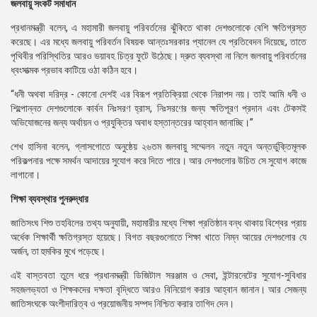
জলবায়ু সংকট সমাধান
প্রধানমন্ত্রী বলেন, এ মহামারী জলবায়ু পরিবর্তনের ঝুঁকিতে থাকা দেশগুলোকে বেশি ক্ষতিগ্রস্ত
করেছে। এর মধ্যে জলবায়ু পরিবর্তন বিষয়ক আন্তঃসরকার প্যানেল যে প্রতিবেদন দিয়েছে, তাতে
পৃথিবীর পরিস্থিতির আরও ভয়াবহ চিত্র ফুটে উঠেছে। দ্রুত ব্যবস্থা না নিলে জলবায়ু পরিবর্তনের
ধ্বংসাত্মক প্রভাব কাটিয়ে ওঠা কঠিন হবে।
“ধনী অথবা দরিদ্র - কোনো দেশই এর বিরূপ প্রতিক্রিয়া থেকে নিরাপদ নয়। তাই আমি ধনী ও
শিল্পোন্নত দেশগুলোকে কার্বন নিঃসরণ হ্রাস, নিঃসরণের জন্য ক্ষতিপূরণ প্রদান এবং টেকসই
অভিযোজনের জন্য অর্থায়ন ও প্রযুক্তির অবাধ হস্তান্তরের আহ্বান জানাচ্ছি।”
শেখ হাসিনা বলেন, গ্লাসগোতে অনুষ্ঠেয় ২৬তম জলবায়ু সম্মেলন নতুন নতুন অন্তর্ভুক্তিমূলক
পরিকল্পনার পক্ষে সমর্থন আদায়ের সুযোগ করে দিতে পারে। আর দেশগুলোর উচিত সে সুযোগ কাজে
লাগানো।
শিক্ষা ব্যবস্থার পুনরুদ্ধার
জাতিসংঘ শিশু তহবিলের তথ্য অনুযায়ী, মহামারীর মধ্যে শিক্ষা প্রতিষ্ঠান বন্ধ থাকায় বিশ্বের প্রায়
অর্ধেক শিক্ষার্থী ক্ষতিগ্রস্ত হয়েছে। বিগত বছরগুলোতে শিক্ষা খাতে নিম্ন আয়ের দেশগুলোর যে
অর্জন, তা হুমকির মুখে পড়েছে।
এই বাস্তবতা তুলে ধরে প্রধানমন্ত্রী ডিজিটাল সরঞ্জাম ও সেবা, ইন্টারনেটের সুযোগ-সুবিধার
সহজলভ্যতা ও শিক্ষকদের দক্ষতা বৃদ্ধিতে আরও বিনিয়োগ করার আহ্বান জানান। আর সেজন্য
জাতিসংঘকে অংশীদারিত্ব ও প্রয়োজনীয় সম্পদ নিশ্চিত করার তাগিদ দেন।