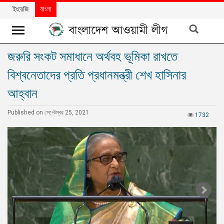
ইংরেজি
বাংলা
জরুরি সংকট সমাধানে অর্থবহ ভূমিকা রাখতে
খবর
বিশ্বনেতাদের প্রতি প্রধানমন্ত্রী শেখ হাসিনার
দলের
খবর
আহ্বান
বিশেষ
Published on সেপ্টেম্বর 25, 2021
1732
নিবন্ধ
বিশেষ
প্রতিবেদন
মতামত
উন্নয়নের
বাংলাদেশ
নিউজলেটার