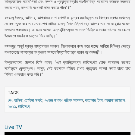
আন্তর্জাতিক সহযোগিতা এবং সম্পদ ও প্রযুক্তিবিদ্যায় অংশীদারিত্ব আমাদের কাজকে সহজতর
করতে পারে, জনগণের দুঃখকষ্ট লাঘব করতে পারে’।”
বঙ্গবন্ধু বৈষম্য, অবিচার, আগ্রাসন ও পারমাণবিক যুদ্ধের হুমকিমুক্ত যে বিশ্বের স্বপ্ন দেখতেন,
সে কথা তুলে ধরে তার মেয়ে শেখ হাসিনা বলেন, “সাতচল্লিশ বছর আগের তার সে আহ্বান আজও
সমভাবে প্রযোজ্য। এ জন্য আমরা অন্তর্ভুক্তিমূলক ও সমতাভিত্তিক সমাজ গঠনের যে কোনো
উদ্যোগে সমর্থন ও নেতৃত্ব দিয়ে যাচ্ছি।”
বঙ্গবন্ধুর অপূর্ণ স্বপ্ন বাস্তবায়নে সরকার নিরলসভাবে কাজ করে যাচ্ছে জানিয়ে বিভিন্ন ক্ষেত্রে
বাংলাদেশের সাফল্যের তথ্যগুলো ভাষণে বিস্তারিত তুলে ধরেন প্রধানমন্ত্রী।
বিশ্বনেতাদের উদ্দেশে তিনি বলেন, “এই ক্রান্তিলগ্নে জাতিসংঘই হোক আমাদের ভরসার
সর্বোত্তম কেন্দ্রস্থল। আসুন, সেই ভরসাকে বাঁচিয়ে রাখার প্রত্যয়ে আমরা সবাই হাতে হাত
মিলিয়ে একযোগে কাজ করি।”
TAGS:
শেখ হাসিনা
,
রোহিঙ্গা সংকট
,
৭৬তম সাধারণ পরিষদ সম্মেলন
,
করোনার টিকা
,
করোনা ভাইরাস
,
২০২১
,
জাতিসংঘ
,
Live TV