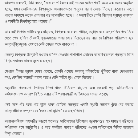
ভাষণের শুরুতেই তিনি বলেন, “সাধারণ পরিষদের এই ৭৬তম অধিবেশনটি এমন এক সময়ে অনুষ্ঠিত
হচ্ছে, যখন কোভিড-১৯ বিশ্বজুড়ে অব্যাহতভাবে মানুষের প্রাণ কেড়ে নিচ্ছে। করোনার নতুন
ধরনের মাধ্যমে অনেক দেশ বার বার সংক্রমিত হচ্ছে। এ মহামারীতে গোটা বিশ্বের স্বাস্থ্য ব্যবস্থা
ও অর্থনীতি বিপর্যস্ত হয়ে পড়েছে।”
আর এই বিপর্যয় কাটিয়ে ঘুরে দাঁড়াতে, বিশ্বকে আবারও শান্তি, সমৃদ্ধি আর অগ্রগতির পথে নিয়ে
যেতে শেখ হাসিনা টেকসই পুনরুদ্ধারের ওপর জোর দিয়েছেন বার বার, যে বৈশ্বিক পরিকল্পনা হবে
অন্তর্ভুক্তিমূলক, যেখানে কেউ পেছনে পড়ে থাকবে না।
সেজন্য বিশ্বকে উদ্যোগী হওয়ার তাগিদ দেওয়ার পাশাপাশি এবারের ভাষণে ছয় দফা প্রস্তাব তিনি
বিশ্বনেতাদের সামনে তুলে ধরেছেন।
সেখানে টিকার প্রসঙ্গ যেমন এসেছে, তেমনি এসেছে জলবায়ু পরিবর্তনের ঝুঁকিতে থাকা দেশগুলোর
কথা, কোভিড মহামারী যাদের আরও বেশি ক্ষতির মুখে ফেলে দিয়েছে।
মহামারীর প্রকোপে বিপর্যস্ত শিক্ষা খাতে বিনিয়োগ বাড়ানো এবং সঙ্কটে পড়া অভিবাসীদের
কর্মসংস্থান ও কল্যাণ নিশ্চিত করার দাবি প্রধানমন্ত্রী জাতিসংঘের সামনে এনেছে।
সেই সঙ্গে পাঁচ বছর ধরে ঝুলে থাকা রোহিঙ্গা সমস্যার একটি স্থায়ী সমাধান খুঁজে বের করতে
আন্তর্জাতিক সম্প্রদায়ের ‘জোরালো ভূমিকা’ চেয়েছেন তিনি।
করোনাভাইরাস মহামারীর কারণে গতবছর জাতিসংঘের ইতিহাসে প্রথমবারের মত সাধারণ পরিষদের
অধিবেশন বসে ভার্চুয়ালি। এ বছর সশরীরে সাধারণ পরিষদের ৭৬তম অধিবেশনে মিলিত হয়েছেন
বিশ্ব নেতারা।