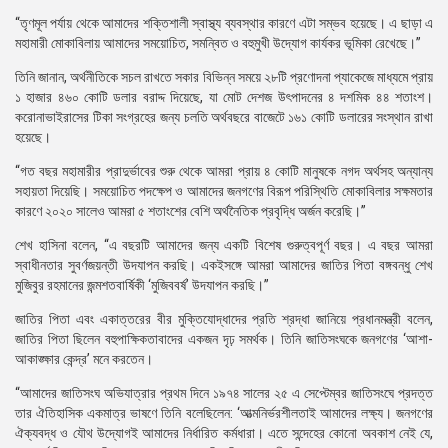
“তৃণমূল পর্যায় থেকে আমাদের শক্তিশালী স্বাস্থ্য ব্যবস্থার কারণে এটা সম্ভব হয়েছে। এ ছাড়া এ
মহামারী মোকাবিলায় আমাদের সময়োচিত, সমন্বিত ও বহুমুখী উদ্যোগ কার্যকর ভূমিকা রেখেছে।”
তিনি জানান, অর্থনীতিকে সচল রাখতে সকার বিভিন্ন সময়ে ২৮টি প্রণোদনা প্যাকেজে মাধ্যমে প্রায়
১ হাজার ৪৬০ কোটি ডলার বরাদ্দ দিয়েছে, যা মোট দেশজ উৎপাদনের ৪ দশমিক ৪৪ শতাংশ।
করোনাভাইরাসের টিকা সংগ্রহের জন্য চলতি অর্থবছরে বাজেটে ১৬১ কোটি ডলারের সংস্থান রাখা
হয়েছে।
“গত বছর মহামারীর প্রাদুর্ভাবের শুরু থেকে আমরা প্রায় ৪ কোটি মানুষকে নগদ অর্থসহ অন্যান্য
সহায়তা দিয়েছি। সময়োচিত পদক্ষেপ ও আমাদের জনগণের বিরূপ পরিস্থিতি মোকাবিলার সক্ষমতার
কারণে ২০২০ সালেও আমরা ৫ শতাংশের বেশি অর্থনৈতিক প্রবৃদ্ধি অর্জন করেছি।”
শেখ হাসিনা বলেন, “এ বছরটি আমাদের জন্য একটি বিশেষ গুরুত্বপূর্ণ বছর। এ বছর আমরা
স্বাধীনতার সুবর্ণজয়ন্তী উদযাপন করছি। একইসঙ্গে আমরা আমাদের জাতির পিতা বঙ্গবন্ধু শেখ
মুজিবুর রহমানের জন্মশতবার্ষিকী ‘মুজিববর্ষ’ উদযাপন করছি।”
জাতির পিতা এবং একাত্তরের বীর মুক্তিযোদ্ধাদের প্রতি শ্রদ্ধা জানিয়ে প্রধানমন্ত্রী বলেন,
জাতির পিতা ছিলেন বহুপাক্ষিকতাবাদের একজন দৃঢ় সমর্থক। তিনি জাতিসংঘকে জনগণের ‘আশা-
আকাঙ্ক্ষার কেন্দ্র’ মনে করতেন।
“আমাদের জাতিসংঘ অভিযাত্রার প্রথম দিনে ১৯৭৪ সালের ২৫ এ সেপ্টেম্বর জাতিসংঘে প্রদত্ত
তার ঐতিহাসিক একমাত্র ভাষণে তিনি বলেছিলেন: ‘আত্মনির্ভরশীলতাই আমাদের লক্ষ্য। জনগণের
ঐক্যবদ্ধ ও যৌথ উদ্যোগই আমাদের নির্ধারিত কর্মধারা। এতে সন্দেহের কোনো অবকাশ নেই যে,