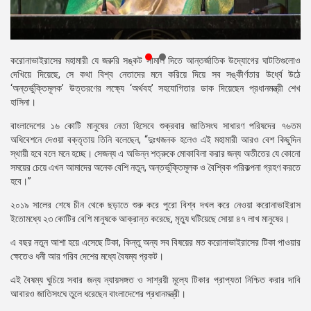
প্রেস
রিলিজ
প্রকাশনা
করোনাভাইরাসের মহামারী যে জরুরি সঙ্কট সামাল দিতে আন্তর্জাতিক উদ্যোগের ঘাটতিগুলোও
দেখিয়ে দিয়েছে, সে কথা বিশ্ব নেতাদের মনে করিয়ে দিয়ে সব সঙ্কীর্ণতার উর্ধ্বে উঠে
গ্যালারি
‘অন্তর্ভুক্তিমূলক’ উত্তরণের লক্ষ্যে ‘অর্থবহ’ সহযোগিতার ডাক দিয়েছেন প্রধানমন্ত্রী শেখ
হাসিনা।
বিএনপি-
বাংলাদেশের ১৬ কোটি মানুষের নেতা হিসেবে শুক্রবার জাতিসংঘ সাধারণ পরিষদের ৭৬তম
জামায়াত
অধিবেশনে দেওয়া বক্তৃতায় তিনি বলেছেন, “দুঃখজনক হলেও এই মহামারী আরও বেশ কিছুদিন
সহিংসতা
স্থায়ী হবে বলে মনে হচ্ছে। সেজন্য এ অভিন্ন শত্রুকে মোকাবিলা করার জন্য অতীতের যে কোনো
সময়ের চেয়ে এখন আমাদের অনেক বেশি নতুন, অন্তর্ভুক্তিমূলক ও বৈশ্বিক পরিকল্পনা গ্রহণ করতে
সংগঠন
হবে।”
নির্বাচনী
২০১৯ সালের শেষে চীন থেকে ছড়াতে শুরু করে পুরো বিশ্ব দখল করে নেওয়া করোনাভাইরাস
ইশতেহার
ইতোমধ্যে ২৩ কোটির বেশি মানুষকে আক্রান্ত করেছে, মৃত্যু ঘটিয়েছে সোয়া ৪৭ লাখ মানুষের।
এ বছর নতুন আশা হয়ে এসেছে টিকা, কিন্তু অন্য সব বিষয়ের মত করোনাভাইরাসের টিকা পাওয়ার
ক্ষেতেও ধনী আর গরিব দেশের মধ্যে বৈষম্য প্রকট।
এই বৈষম্য ঘুচিয়ে সবার জন্য ন্যায়সঙ্গত ও সাশ্রয়ী মূল্যে টিকার প্রাপ্যতা নিশ্চিত করার দাবি
আবারও জাতিসংঘে তুলে ধরেছেন বাংলাদেশের প্রধানমন্ত্রী।