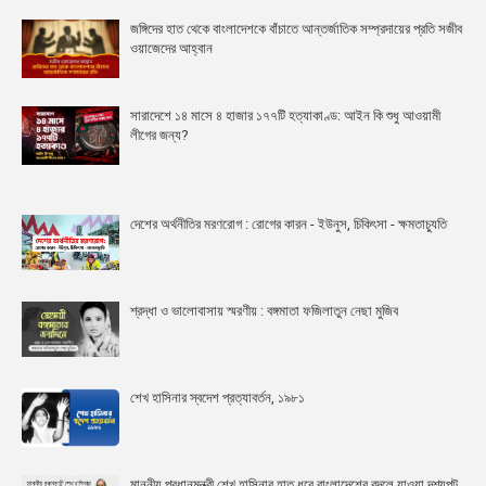
জঙ্গিদের হাত থেকে বাংলাদেশকে বাঁচাতে আন্তর্জাতিক সম্প্রদায়ের প্রতি সজীব
ওয়াজেদের আহ্বান
সারাদেশে ১৪ মাসে ৪ হাজার ১৭৭টি হত্যাকাণ্ড: আইন কি শুধু আওয়ামী
লীগের জন্য?
দেশের অর্থনীতির মরণরোগ : রোগের কারন - ইউনুস, চিকিৎসা - ক্ষমতাচ্যুতি
শ্রদ্ধা ও ভালোবাসায় স্মরণীয় : বঙ্গমাতা ফজিলাতুন নেছা মুজিব
শেখ হাসিনার স্বদেশ প্রত্যাবর্তন, ১৯৮১
মাননীয় প্রধানমন্ত্রী শেখ হাসিনার হাত ধরে বাংলাদেশের বদলে যাওয়া দৃশ্যপট