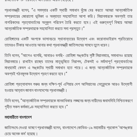
প্রধানমন্ত্রী বলেন, “এ সমস্যার একটি স্থায়ী সমাধান খুঁজে বের করতে আমরা আন্তর্জাতিক
সম্প্রদায়ের জোরালো ভূমিকা ও অব্যাহত সহযোগিতা আশা করি। মিয়ানমারকে অবশ্যই তার
নাগরিকদের প্রত্যাবর্তনের অনুকূল পরিবেশ তৈরি করতে হবে। এই গুরুত্বপূর্ণ বিষয়ে আমরা
আন্তর্জাতিক সম্প্রদায়কে সহযোগিতা করতে সদা প্রস্তুত।”
রোহিঙ্গাদের একটি অংশকে ভাসানচরে স্থানান্তরের উদ্যোগ এবং করোনাভাইরাস প্রতিরোধে
তাদেরও টিকার আওতায় আনার কথা প্রধানমন্ত্রী জাতিসংঘের সামনে তুলে ধরেন।
তিনি বলেন, “আগেও বলেছি, আবারও বলছি- রোহিঙ্গা সঙ্কটের সৃষ্টি মিয়ানমারে, সমাধানও রয়েছে
মিয়ানমারে। রাখাইন রাজ্যে তাদের মাতৃভূমিতে নিরাপদ, টেকসই ও মর্যাদাপূর্ণ প্রত্যাবর্তনের
মাধ্যমেই কেবল এ সঙ্কটের স্থায়ী সমাধান হতে পারে। এ জন্য আন্তর্জাতিক সম্প্রদায়কে
অবশ্যই গঠনমূলক উদ্যোগ গ্রহণ করতে হবে।”
রোহিঙ্গা প্রত্যাবাসন শুরুর জন্য দক্ষিণ-পূর্ব এশিয়ার দেশ আসিয়ানের নেতৃবৃন্দকে আরও উদ্যোগী
হওয়ার আহ্বান জানান বাংলদেশের প্রধানমন্ত্রী।
তিনি বলেন, “আন্তর্জাতিক সম্প্রদায়কে মানবাধিকার লঙ্ঘনের জন্য দায়ীদের জবাদদিহি নিশ্চিতকরণে
গৃহীত সকল কর্মকাণ্ডে সহযোগিতা করতে হবে।”
মহামারীতে বাংলাদেশ
জাতিসংঘে দেওয়া ভাষণে প্রধানমন্ত্রী বলেন, বাংলাদেশে কোভিড-১৯ মহামারীর প্রকোপ ‘আশঙ্কার
চেয়ে অনেক কম’ হয়েছে।