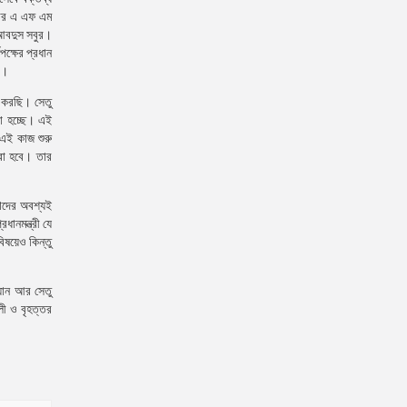
িয়ার এ এফ এম
 আবদুস সবুর।
্ষের প্রধান
খ।
ি করছি। সেতু
রা হচ্ছে। এই
 এই কাজ শুরু
রা হবে। তার
াদের অবশ্যই
ানমন্ত্রী যে
িষয়েও কিন্তু
্যান আর সেতু
লী ও বৃহত্তর