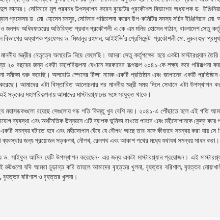
দুল কাদের। সেমিনারে মূল প্রবন্ধ উপস্থাপন করেন বুয়েটের পুরকৌশল বিভাগের অধ্যাপক ড. ইঞ্জিন
যান প্রফেসর ড. মো. হোসেন মনসুর, সেমিনার পরিচালনা করেন উপ-কমিটির সদস্য সচিব ইঞ্জিনিয়ার মো.
জনপথ অধিদফতরের অতিরিক্ত প্রধান প্রকৌশলী এ কে এম মনির হোসেন পাঠান, বাংলাদেশ সেতু কর্তৃপক
বিভাগের অধ্যাপক প্রফেসর ড. মিজানুর রহমান, আইইভি’র প্রেসিডেন্ট প্রকৌশলী মো. নুরুল হুদা প্রমু
নীয় মন্ত্রীর নেতৃত্বে অলরেডি নিয়ে ফেলেছি। আমরা সেতু কর্তৃপক্ষের হয়ে একটা মাস্টারপ্ল্যান তৈর
্ত ২০ বছরের জন্য একটা মহাপরিকল্পনা যেখানে সরকারের রূপকল্প ২০৪১-কে লক্ষ্য করে পরিকল্পনা ক
া সমীক্ষা শুরু করেছি। অলরেডি স্পেনের টিপ্সা নামক একটি প্রতিষ্ঠান এবং জাপানের একটি প্রতিষ্ঠান
ল করেছে। আমাদের এটা বিস্তারিত আলোচনার পর মাননীয় মন্ত্রী সময় দিলে সেখানে এটা উপস্থাপন ক
ই সড়কের মহাপরিকল্পনায় আমাদের মাস্টারপ্ল্যানের সঙ্গে সংযুক্ত থাকে।
নে যে মহাসড়কগুলো রয়েছে সেগুলোয় গড় গতি কিন্তু খুব বেশি নয়। ২০৪১-এ পৌঁছাতে হলে এই গতি আম
গ ব্যবস্থা এবং অর্থনৈতিক উন্নয়নে এটি ব্যাপক ভূমিকা রাখতে পারবে এবং মহীসোপানকে কেন্দ্র করে প্রধ
 একটি সমন্বয় ঘটাতে হবে এবং মহীসোপান ঘেঁষে যে নৌপথ আছে তার সঙ্গে কীভাবে সমন্বয় করা যায় সে ব
ব্যবস্থার জন্য প্রয়োজন সড়কপথ, নৌপথ, রেলপথ এবং আকাশ পথের মধ্যে যথাযথ সমন্বয় সাধন করা।
ন্য ড. সাইফুল আমিন যেটি উপস্থাপন করেছেন- এর জন্য একটা মাস্টারপ্ল্যান প্রয়োজন। এই মাস্টারপ্ল
 এই রুটগুলো যদি আমরা চূড়ান্ত করি তাহলে আমাদের বৃহত্তর খুলনা, বৃহত্তর বরিশাল, বৃহত্তর নোয়াখা
ুর, বৃহত্তর বরিশাল ও বৃহত্তর খুলনা।