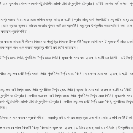
বে খুলনার মোংলা-বরগুনা-পটুয়াখালী-ভোলা-হাতিয়া-সন্দ্বীপ-চট্টগ্রাম। এটিই দেশের সর্ব দক্ষিণে পূর্
ই এক্সপ্রেসওয়ে দিয়ে যেতে সময় লাগবে মাত্র সাড়ে ৪ ঘণ্টা। প্রায় সাড়ে ৩শ কিলোমিটার সড়কটির মধ্যে 
া। তবে ব্যয়ের তুলনায় আয়ের দরজাও খুলবে এই মহাসড়কটি। সমুদ্রের উপকূলীয় অঞ্চলে তৈরি করা হলে 
 মনে করছেন প্রকৌশলীরা।
ংযুক্ত করতে আওয়ামী লীগের বিজ্ঞান ও প্রযুক্তি বিষয়ক উপকমিটি ‘সড়ক যোগাযোগ টাস্কফোর্স’ নামে এক
চিমকে সড়ক পথে এক করতে সম্ভাব্য পাঁচটি রুট তৈরি করেছেন।
দৈর্ঘ্য ৩৫১ কিমি, পুনর্বাসিত দৈর্ঘ্য ৩৪৬ কিমি। ভ্রমণের সময় ধরা হয়েছে ৪ ঘণ্টা ৩০ মিনিট। এই দৈর্ঘ্য
সেখানে সড়কের মোট দৈর্ঘ্য ৩৩৪ কিমি, পুনর্বাসিত দৈর্ঘ্য ৩১৩ কিমি। ভ্রমণের সময় ধরা হয়েছে ৪ ঘণ্টা 
 সড়কের মোট দৈর্ঘ্য ৩৩৯ কিমি, পুনর্বাসিত দৈর্ঘ্য ২৬৯ কিমি। ভ্রমণের সময় ধরা হয়েছে ৪ ঘণ্টা ১৫ মিনিট।
ন্দ্বীপ ও চট্টগ্রাম। সেখানে সড়কের মোট দৈর্ঘ্য ৩০৬ কিমি, পুনর্বাসিত দৈর্ঘ্য ২৪৪ কিমি। ভ্রমণের সম
ুনা-পটুয়াখালী-ভোলা-হাতিয়া-সন্দ্বীপ-চট্টগ্রাম। সেখানে সড়কের মোট দৈর্ঘ্য ৩৪৮ কিমি, পুনর্বাসিত দৈর্
 কিমি।
াথমিকভাবে মনে করছেন প্রকৌশলীরা। সম্ভাব্য রুট ৩ গ-এর জন্য ব্যয় হতে পারে সোয়া ১ লাখ কোটি টাক
ল কাদেরের কাছে বিষয়টি বিস্তারিতভাবে তুলে ধরা হয়েছে। এ নিয়ে হয়েছে সভা ও সেমিনার। উপকূলীয় অ