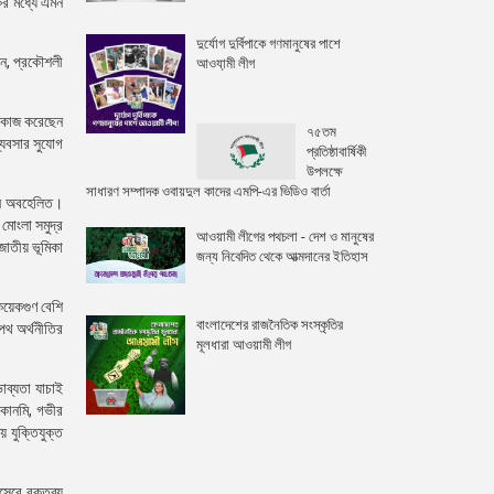
ের মধ্যে এমন
দুর্যোগ দুর্বিপাকে গণমানুষের পাশে
ান, প্রকৌশলী
আওযা়মী লীগ
স কাজ করেছেন
৭৫তম
্যবসার সুযোগ
প্রতিষ্ঠাবার্ষিকী
উপলক্ষে
সাধারণ সম্পাদক ওবায়দুল কাদের এমপি-এর ভিডিও বার্তা
কজন অবহেলিত।
 মোংলা সমুদ্র
আওয়ামী লীগের পথচলা - দেশ ও মানুষের
 জাতীয় ভূমিকা
জন্য নিবেদিত থেকে আত্মদানের ইতিহাস
কয়েকগুণ বেশি
বাংলাদেশের রাজনৈতিক সংস্কৃতির
পথ অর্থনীতির
মূলধারা আওয়ামী লীগ
াব্যতা যাচাই
কোনমি, গভীর
য় যুক্তিযুক্ত
সেবে বক্তব্য