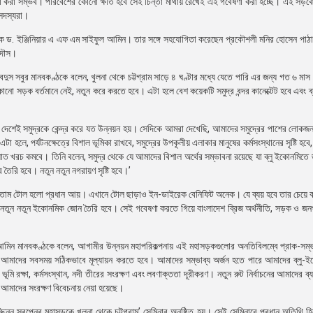
 করা সম্ভব। পরিবেশের কোনো ক্ষতি হবে সেই চিন্তা মাথায় রেখেই এই গবেষণা করা হচ্ছে। এই সড়ক
 সদস্যরা।
পক ড. ইঞ্জিনিয়ার এ এফ এম সাইফুল আমিন। তার সঙ্গে সহযোগিতা করেছেন প্রকৌশলী মনির হোসেন পাঠ
রদৌস।
বদুস সবুর মানবকণ্ঠকে বলেন, খুলনা থেকে চট্টগ্রাম সাড়ে ৪ ঘণ্টার মধ্যে যেতে পারি এর জন্য গত ৬ মা
োনো সড়ক বর্তমানে নেই, নতুন করে করতে হবে। এটা হলে বেশ কয়েকটি সমুদ্র বন্দর কানেক্টেট হবে এবং ব
 দেশেই সমুদ্রকে কেন্দ্র করে যত উন্নয়ন হয়। সেদিকে আমরা দেখেছি, আমাদের সমুদ্রের পাশের লো
হলে, পর্যটনক্ষেত্রে বিশাল ভূমিকা রাখবে, সমুদ্রের উপকূলীয় এলাকার মানুষের কর্মসংস্থানের সৃষ্টি হবে,
যাতায়াত খরচ কমবে। তিনি বলেন, সমুদ্র থেকে যে আমাদের বিশাল অর্থের সম্ভাবনা রয়েছে যা ব্লু ইকোনমিতে
ৈরি হবে। নতুন নতুন নগরায়ণ সৃষ্টি হবে।’
করতাম টোল হলো প্রধান আয়। এখানে টোল ছাড়াও ইন-ডাইরেক বেনিফিট অনেক। যে ব্যয় হবে তার চেয়ে 
 নতুন নতুন ইকোনমিক জোন তৈরি হবে। সেই গবেষণা করতে গিয়ে বাংলাদেশ ব্রিজ অর্থনীতি, সড়ক ও জন
আমিন মানবকণ্ঠকে বলেন, আগামীর উন্নয়ন মহাপরিকল্পনায় এই মহাসড়কগুলোর অনতিবিলম্বে প্রাক-সম্ভ
 আমাদের সবসময় সঠিকভাবে মূল্যায়ন করতে হবে। আমাদের সম্ভাব্য অর্জন হতে পারে আমাদের ব্লু-ই
 ভূমি রক্ষা, কর্মসংস্থান, নদী তীরের সংরক্ষণ এবং লবণাক্ততা দূরীকরণ। নতুন রুট নির্বাচনের আমাদের ব্য
 আমাদের সংরক্ষণ বিবেচনায় নেয়া হয়েছে।
্ছিন্ন স্বপ্নের মহাসড়কে খুলনা থেকে চট্টগ্রাম’ সেমিনার অনুষ্ঠিত হয়। সেই সেমিনারে প্রধান অতিথি হি