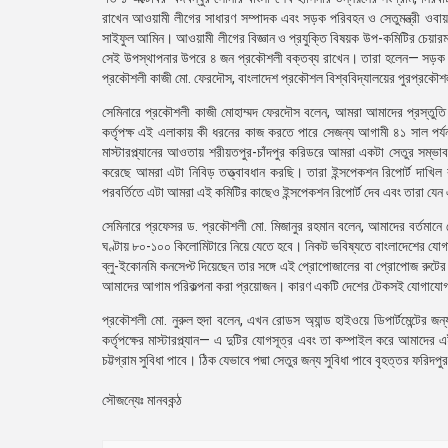
রাখেন আওয়ামী লীগের সাধারণ সম্পাদক এবং সড়ক পরিবহন ও সেতুমন্ত্রী ওবায়
সাইফুল আমিন। আওয়ামী লীগের বিজ্ঞান ও প্রযুক্তি বিষয়ক উপ-কমিটির চেয়ারম্
সেই উপস্থাপনার উপরে ৪ জন প্রকৌশলী বক্তব্য রাখেন। তারা হলেন— সড়ক ও 
প্রকৌশলী কাজী মো. ফেরদৌস, বাংলাদেশ প্রকৌশল বিশ্ববিদ্যালয়ের পুরপ্রকৌশল 
সেমিনারে প্রকৌশলী কাজী মোহাম্মদ ফেরদৌস বলেন, আমরা আমাদের প্রস্তুতি মান
কর্তৃপক্ষ এই এলাকায় কী ধরনের কাজ করতে পারে সেজন্য আগামী ৪১ সাল পর্যন
মাস্টারপ্ল্যানের আওতায় শরীয়তপুর-চাঁদপুর করিডরে আমরা একটা সেতুর সম্ভাবন
করেছে আমরা এটা নিবিড় তত্ত্বাবধান করছি। তারা ইন্সপেকশন রিপোর্ট দাখি
পরবর্তিতে এটা আমরা এই কমিটির কাছেও ইন্সপেকশন রিপোর্ট দেব এবং তারা যেন এ
সেমিনারে প্রফেসর ড. প্রকৌশলী মো. মিজানুর রহমান বলেন, আমাদের বর্তমা
ঘণ্টায় ৮০-১০০ কিলোমিটারে নিয়ে যেতে হবে। নিকট ভবিষ্যতে বাংলাদেশের যোগাযো
ব্লু-ইকোনমি কনসেপ্ট দিয়েছেন তার সঙ্গে এই প্রোপোজালের বা প্রোপোজ রুটের
আমাদের আগাম পরিকল্পনা করা প্রয়োজন। কারণ একটি দেশের টেকসই যোগাযোগ 
প্রকৌশলী মো. নুরুল হুদা বলেন, এখন রোডস অ্যান্ড হাইওয়ে ডিপার্টমেন্টের জ
কর্তৃপক্ষের মাস্টারপ্ল্যান— এ দুটির যোগসূত্র এবং তা কম্পাইল করে আমাদের
চট্টগ্রাম সুবিধা পাবে। ঠিক যেভাবে পদ্মা সেতুর জন্য সুবিধা পাবে বৃহত্তর ফরিদপ
সৌজন্যেঃ মানবকন্ঠ