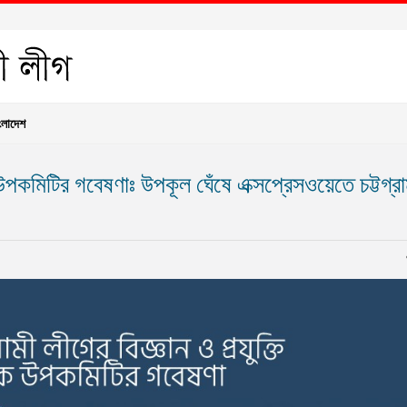
ংলাদেশ
উপকমিটির গবেষণাঃ উপকূল ঘেঁষে এক্সপ্রেসওয়েতে চট্টগ্র