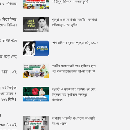
- ইউনুস, চিকিৎসা - ক্ষমতাচ্যুতি
ব ও পশ্চিমের
৬৯ কিলোমিটার
শ্রদ্ধা ও ভালোবাসায় স্মরণীয় : বঙ্গমাতা
ফজিলাতুন নেছা মুজিব
যেমন বিভিন্ন
টি কমিটি গঠন
শেখ হাসিনার স্বদেশ প্রত্যাবর্তন, ১৯৮১
ের মধ্যে সেতু
মাননীয় প্রধানমন্ত্রী শেখ হাসিনার হাত
ধরে বাংলাদেশের বদলে যাওয়া দৃশ্যপট
১০ মিনিট। এই
 এই দৈর্ঘ্যের
সঙ্কটে ও সম্ভাবনায় অদম্য এক দেশ,
য় ধরা হয়েছে ৪
উন্নয়ন আর সুশাসনে বঙ্গবন্ধুর
ঘ্য ২৭২ কিমি।
বাংলাদেশ
া।
সংগ্রাম ও অর্জনে বাংলাদেশ আওয়ামী
লীগের পথচলা
ঞ্চল দিয়ে এই