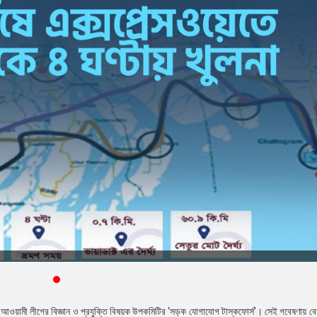
রছে আওয়ামী লীগের বিজ্ঞান ও প্রযুক্তি বিষয়ক উপকমিটির ‘সড়ক যোগাযোগ টাস্কফোর্স’। সেই গবেষণায় ব