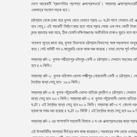
দেশে আরেকটি ‘দ্রুতগতির প্রশস্ত এক্সপ্রেসওয়ে’। সম্ভাব্য এক্সপ্রেসওয়েটি হ
একমাত্র সংযোগ সড়ক হবে।
চট্টগ্রাম থেকে ঢাকা হয়ে খুলনা যেতে যেখানে প্রায় ২০ ঘণ্টা লাগে সেখানে এ
হবে সেতু। এই সড়কটি নির্মাণে ব্যয় হতে পারে প্রায় সোয়া এক লাখ কোটি টাক
বন্দর ব্যবহার করা যাবে, ঠিক তেমনি দক্ষিণাঞ্চলের অর্থনৈতিক চাকাও ঘুরবে বলে
গবেষণা সূত্রে জানা যায়, খুলনা বিভাগকে চট্টগ্রাম বিভাগের সঙ্গে সড়কপথে স
করে। সেই কমিটি গত ৬ জানুয়ারি থেকে কাজ শুরু করেছে। তারা দেশের পূর্ব-পশ্
সম্ভাব্য রুট-১: খুলনা-শরীয়তপুর-চাঁদপুর-ফেনী ও চট্টগ্রাম। সেখানে সড়কের মোট 
হবে ৪.৯ কিমি।
সম্ভাব্য রুট-২: খুলনা-বরিশাল-ভোলা-লক্ষ্মীপুর-নোয়াখালী-ফেনী ও চট্টগ্রাম। 
দৈর্ঘ্যের মধ্যে সেতু হবে- ১৬.৬ কিমি।
সম্ভাব্য রুট-৩ ক: খুলনা-পটুয়াখালী-ভোলা-হাতিয়া-সন্দ্বীপ ও চট্টগ্রাম। সেখানে
মধ্যে সেতু হবে ৬৩.৭ কিমি। সম্ভাব্য রুট-৩ খ: খুলনা-পটুয়াখালী-ভোলা-হাতিয়া-স
ঘণ্টা। এই দৈর্ঘ্যের মধ্যে সেতু হবে ৬০.৯ কিমি। সম্ভাব্য রুট-৩ গ: মোংলা-বরগ
ভ্রমণের সময় ধরা হয়েছে ৪ ঘণ্টা ২০ মিনিট। এই দৈর্ঘ্যের মধ্যে সেতু হবে ৬৯.৯
সম্ভাব্য রুট-১ এর পাশাপাশি সহযোগী হিসাবে ৩ গ-কে এক্সপ্রেসওয়ের জন্য প্র
এই উপকমিটির সদস্যরা দীর্ঘ ছয় মাস কাজ করেছেন। সরকারের পক্ষ থেকে ওবায়দু