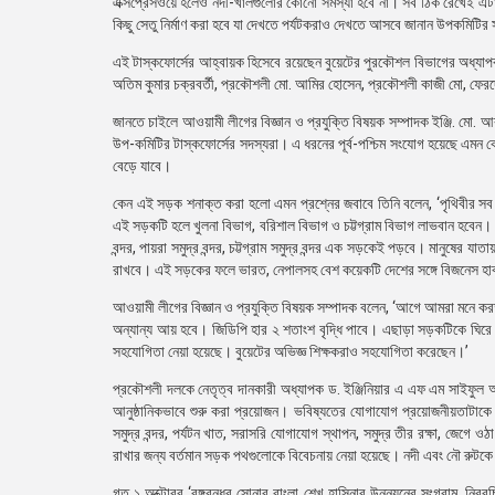
এক্সপ্রেসওয়ে হলেও নদী-খালগুলোর কোনো সমস্যা হবে না। সব ঠিক রেখেই এটা
কিছু সেতু নির্মাণ করা হবে যা দেখতে পর্যটকরাও দেখতে আসবে জানান উপকমিটির
এই টাস্কফোর্সের আহ্বায়ক হিসেবে রয়েছেন বুয়েটের পুরকৌশল বিভাগের অধ্যা
অতিম কুমার চক্রবর্তী, প্রকৌশলী মো. আমির হোসেন, প্রকৌশলী কাজী মো, ফে
জানতে চাইলে আওয়ামী লীগের বিজ্ঞান ও প্রযুক্তি বিষয়ক সম্পাদক ইঞ্জি. মো. আ
উপ-কমিটির টাস্কফোর্সের সদস্যরা। এ ধরনের পূর্ব-পশ্চিম সংযোগ হয়েছে এমন ক
বেড়ে যাবে।
কেন এই সড়ক শনাক্ত করা হলো এমন প্রশ্নের জবাবে তিনি বলেন, ‘পৃথিবীর সব
এই সড়কটি হলে খুলনা বিভাগ, বরিশাল বিভাগ ও চট্টগ্রাম বিভাগ লাভবান হবেন। এটা 
বন্দর, পায়রা সমুদ্র বন্দর, চট্টগ্রাম সমুদ্র বন্দর এক সড়কেই পড়বে। মানুষের 
রাখবে। এই সড়কের ফলে ভারত, নেপালসহ বেশ কয়েকটি দেশের সঙ্গে বিজনেস হাব ত
আওয়ামী লীগের বিজ্ঞান ও প্রযুক্তি বিষয়ক সম্পাদক বলেন, ‘আগে আমরা মনে 
অন্যান্য আয় হবে। জিডিপি হার ২ শতাংশ বৃদ্ধি পাবে। এছাড়া সড়কটিকে ঘিরে
সহযোগিতা নেয়া হয়েছে। বুয়েটের অভিজ্ঞ শিক্ষকরাও সহযোগিতা করেছেন।’
প্রকৌশলী দলকে নেতৃত্ব দানকারী অধ্যাপক ড. ইঞ্জিনিয়ার এ এফ এম সাইফুল 
আনুষ্ঠানিকভাবে শুরু করা প্রয়োজন। ভবিষ্যতের যোগাযোগ প্রয়োজনীয়তাটাকে
সমুদ্র বন্দর, পর্যটন খাত, সরাসরি যোগাযোগ স্থাপন, সমুদ্র তীর রক্ষা, জেগে ওঠা
রাখার জন্য বর্তমান সড়ক পথগুলোকে বিবেচনায় নেয়া হয়েছে। নদী এবং নৌ রুটকে
গত ১ অক্টোবর ‘বঙ্গবন্ধুর সোনার বাংলা শেখ হাসিনার উন্নয়নের সংগ্রাম, নিরবচ