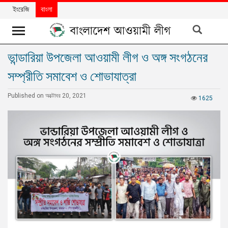
ইংরেজি
বাংলা
ভান্ডারিয়া উপজেলা আওয়ামী লীগ ও অঙ্গ সংগঠনের
খবর
সম্প্রীতি সমাবেশ ও শোভাযাত্রা
দলের
খবর
Published on অক্টোবর 20, 2021
1625
বিশেষ
নিবন্ধ
বিশেষ
প্রতিবেদন
মতামত
উন্নয়নের
বাংলাদেশ
নিউজলেটার