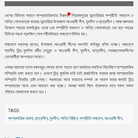
প্রেস
রিলিজ
দেশের বিভিন্ন স্থানে সাম্প্রদায়িকতার বিরুদ্ধে পিরোজপুরের ভান্ডারিয়ায় সম্প্রীতি সমাবেশ ও
শান্তি শোভাযাত্রা করেছে ভান্ডারিয়া উপজেলা আওয়ামী লীগ, যুবলীগ ও ছাত্রলীগ। আজ মঙ্গলবার
প্রকাশনা
বিকেলে শহরের বাসস্ট্যান্ড থেকে এক সম্প্রীতি সমাবেশ ও শান্তি শোভাযাত্রা বের হয়ে শহরের
বিভিন্ন সড়ক প্রদক্ষিণ শেষে শহীদমিনারে সমাবেশে মিলিত হয়।
গ্যালারি
সমাবেশে বক্তব্য রাখেন, উপজেলা আওয়ামী লীগের সভপতি ফাইজুর রশিদ খশরু। সমাবেশে
স্থানীয় হিন্দু মুসলিম ধর্মীয় নেতৃবৃন্দ ও আওয়ামী লীগ, যুবলীগ, ছাত্রলীগ, স্বেচ্ছাসেবকলীগের
বিএনপি-
নেতাকর্মীরা অংশগ্রহণ করেন।
জামায়াত
সহিংসতা
এসময় বক্তারা বলেন বঙ্গবন্ধুর সোনার বাংলা গড়তে হলে আমাদের সবাইকে মিলেমিশে সাস্প্রদায়িক
সম্প্রিতি রক্ষা করতে হবে। এদেশে হিন্দু মুসলিম ভাই ভাই রাজনৈতিক ফয়দার জন্য সাম্প্রদায়িক
সংগঠন
সম্প্রিতি বিনষ্টের চেষ্টা চলছে। সরকারের সাথে ভারতের সম্পর্ক কে খারাপ করার জন্যই হিন্দু
সম্প্রদায়ের সাথে এমন আচারন করা হচ্ছে। আমরা সবাই মিলে ঐক্যবদ্ধ ভাবে সকল অশুভ
নির্বাচনী
শক্তির মোকাবেলা করতে হবে।
ইশতেহার
TAGS:
সাম্প্রদায়িক হামলা
,
ছাত্রলীগ
,
যুবলীগ
,
শান্তি মিছিল
,
সম্প্রীতি সমাবেশ
,
আওয়ামী লীগ
,