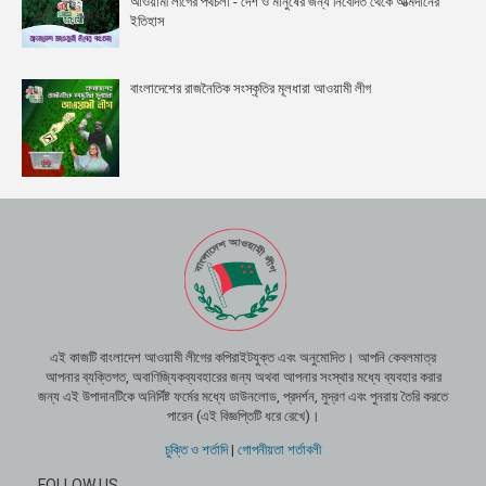
আওয়ামী লীগের পথচলা - দেশ ও মানুষের জন্য নিবেদিত থেকে আত্মদানের
ইতিহাস
বাংলাদেশের রাজনৈতিক সংস্কৃতির মূলধারা আওয়ামী লীগ
এই কাজটি বাংলাদেশ আওয়ামী লীগের কপিরাইটযুক্ত এবং অনুমোদিত। আপনি কেবলমাত্র
আপনার ব্যক্তিগত, অবাণিজ্যিকব্যবহারের জন্য অথবা আপনার সংস্থার মধ্যে ব্যবহার করার
জন্য এই উপাদানটিকে অনির্দিষ্ট ফর্মের মধ্যে ডাউনলোড, প্রদর্শন, মুদ্রণ এবং পুনরায় তৈরি করতে
পারেন (এই বিজ্ঞপ্তিটি ধরে রেখে)।
চুক্তি ও শর্তাদি
|
গোপনীয়তা শর্তাবলী
FOLLOW US