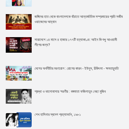
জঙ্গিদের হাত থেকে বাংলাদেশকে বাঁচাতে আন্তর্জাতিক সম্প্রদায়ের প্রতি সজীব
ওয়াজেদের আহ্বান
সারাদেশে ১৪ মাসে ৪ হাজার ১৭৭টি হত্যাকাণ্ড: আইন কি শুধু আওয়ামী
লীগের জন্য?
দেশের অর্থনীতির মরণরোগ : রোগের কারন - ইউনুস, চিকিৎসা - ক্ষমতাচ্যুতি
শ্রদ্ধা ও ভালোবাসায় স্মরণীয় : বঙ্গমাতা ফজিলাতুন নেছা মুজিব
শেখ হাসিনার স্বদেশ প্রত্যাবর্তন, ১৯৮১