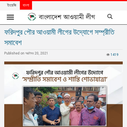
ইংরেজি
বাংলা
ফরিদপুর পৌর আওয়ামী লীগের উদ্যোগে সম্প্রীতি
খবর
সমাবেশ
দলের
খবর
Published on অক্টোবর 20, 2021
1419
বিশেষ
নিবন্ধ
বিশেষ
প্রতিবেদন
মতামত
উন্নয়নের
বাংলাদেশ
নিউজলেটার