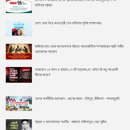
হাসিনার শ্রদ্ধা
দেশে ফেরা নিয়ে জননেত্রী শেখ হাসিনার পূর্নাঙ্গ সাক্ষাৎকার
জঙ্গিদের হাত থেকে বাংলাদেশকে বাঁচাতে আন্তর্জাতিক সম্প্রদায়ের প্রতি সজীব
ওয়াজেদের আহ্বান
সারাদেশে ১৪ মাসে ৪ হাজার ১৭৭টি হত্যাকাণ্ড: আইন কি শুধু আওয়ামী
লীগের জন্য?
দেশের অর্থনীতির মরণরোগ : রোগের কারন - ইউনুস, চিকিৎসা - ক্ষমতাচ্যুতি
শ্রদ্ধা ও ভালোবাসায় স্মরণীয় : বঙ্গমাতা ফজিলাতুন নেছা মুজিব