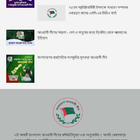
৭৫তম প্রতিষ্ঠাবার্ষিকী উপলক্ষে সাধারণ সম্পাদক
ওবায়দুল কাদের এমপি-এর ভিডিও বার্তা
আওয়ামী লীগের পথচলা - দেশ ও মানুষের জন্য নিবেদিত থেকে আত্মদানের
ইতিহাস
বাংলাদেশের রাজনৈতিক সংস্কৃতির মূলধারা আওয়ামী লীগ
এই কাজটি বাংলাদেশ আওয়ামী লীগের কপিরাইটযুক্ত এবং অনুমোদিত। আপনি কেবলমাত্র