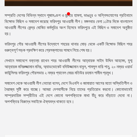
প্রেস
রিলিজ
সম্প্রতি দেশের বিভিন্ন স্থানে পূজামণ্ডপ ও মন্দিরে হামলা, ভাঙচুর ও অগ্নিসংযোগের প্রতিবাদে
বিক্ষোভ মিছিল ও সমাবেশ করেছে ফরিদপুর আওয়ামী লীগ। মঙ্গলবার বেলা ১১টার দিকে বাংলাদেশ
প্রকাশনা
আওয়ামী লীগের কেন্দ্র ঘোষিত কর্মসূচির অংশ হিসেবে ফরিদপুরে এই মিছিল ও সমাবেশ অনুষ্ঠিত
হয়।
গ্যালারি
ফরিদপুর পৌর আওয়ামী লীগের উদ্যোগে শহরের থানার মোড় থেকে একটি বিক্ষোভ মিছিল শহর
গুরুত্বপূর্ণ সড়ক প্রদক্ষিণ করে প্রেসক্লাবের সামনে গিয়ে শেষ হয়।
বিএনপি-
জামায়াত
সেখানে সমাবেশে বক্তব্য রাখেন শহর আওয়ামী লীগের আহ্বায়ক সাইদ উদ্দিন আহমেদ, যুগ্ম
সহিংসতা
আহ্বায়ক মনিরুজ্জামান মনির, অ্যাডভোকেট বদিউজ্জামান বাবুল, শামসুল বারি শানু, ২০ নম্বর ওয়ার্ড
কাউন্সিলর ফরিদপুর পৌরসভার ২ নম্বর প্যানেল মেয়র মতিউর রহমান শামীম প্রমুখ।
সংগঠন
সমাবেশ থেকে আওয়ামী লীগ নেতারা বলেন, দেশে বিএনপি ও জামায়াত আগের মতো অস্থিতিশীল ও
নির্বাচনী
নৈরাজ্য সৃষ্টি করে যাচ্ছে। আমরা দেশবাসীকে নিয়ে তাদের প্রতিরোধ করবো। কোনোভাবেই
ইশতেহার
সাম্প্রদায়িক সম্প্রীতির এই দেশে কোনো অপশক্তিকে মাথা উঁচু করে দাঁড়াতে দেবো না।
অপশক্তির বিরুদ্ধে সবাইকে ঐক্যবদ্ধ থাকতে হবে।