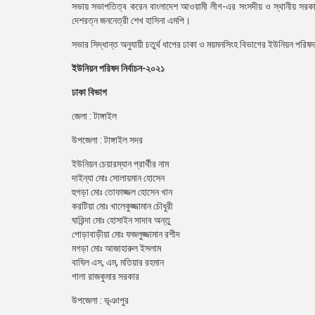
সভায় সভাপতিত্ব করেন বাংলাদেশ আওয়ামী লীগ-এর সংসদীয় ও স্থানীয় সরকার জনপ
দেশরত্ন জননেত্রী শেখ হাসিনা এমপি।
সভার সিদ্ধান্ত অনুযায়ী চতুর্থ ধাপের ঢাকা ও ময়মনসিংহ বিভাগের ইউনিয়ন পরিষদ 
ইউনিয়ন পরিষদ নির্বাচন-২০২১
ঢাকা বিভাগ
জেলা : টাঙ্গাইল
উপজেলা : টাঙ্গাইল সদর
ইউনিয়ন চেয়ারম্যান প্রার্থীর নাম
দাইন্যা মোঃ সোলায়মান হোসেন
হুগড়া মোঃ তোফাজ্জল হোসেন খান
করটিয়া মোঃ খালেকুজ্জামান চৌধুরী
ঘারিন্দা মোঃ হোসাইন সাদাব অন্তু
পোড়াবাড়ীয়া মোঃ ফজলুজ্জামান রশীদ
মগড়া মোঃ আজাহারুল ইসলাম
বাঘিল এস, এম, মতিয়ার রহমান
গালা রাজকুমার সরকার
উপজেলা : ভূঞাপুর