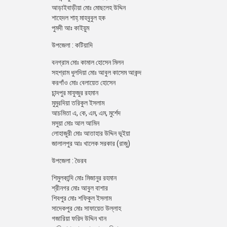
আড়াইবাড়ীয়া মোঃ মোছলেহ উদ্দিন
শাহেদল শাহ্ মাহবুবুল হক
পুমদী আঃ কাইয়ুম
উপজেলা : কটিয়াদি
বনগ্রাম মোঃ কামাল হোসেন মিলন
সহশ্রাম ধুলদিয়া মোঃ আবুল কাসেম আকন্দ
করগাঁও মোঃ বেলায়েত হোসেন
চান্দপুর মাফুজুর রহমান
মুমুরদিয়া তরিকুল ইসলাম
আচমিতা এ, কে, এম, এম, মুর্শেদ
মসুয়া মোঃ আল আমিন
লোহাজুরী মোঃ আতাহার উদ্দিন ভূইয়া
জালালপুর আঃ খালেক সরকার (রাজু)
উপজেলা : ভৈরব
শিমুলকান্দি মোঃ মিজানুর রহমান
শ্রীনগর মোঃ আবুল বাশার
শিবপুর মোঃ শফিকুল ইসলাম
সাদেকপুর মোঃ সাফায়েত উল্লাহ
গজারিয়া ফরিদ উদ্দিন খান