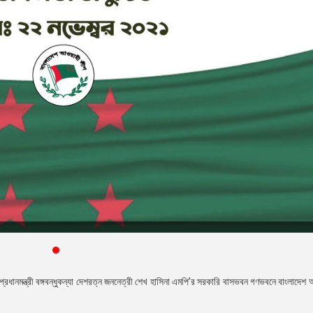
রধানমন্ত্রী বঙ্গবন্ধুকন্যা দেশরত্ন জননেত্রী শেখ হাসিনা এমপি’র সরকারি বাসভবন গণভবনে বাংলাদেশ