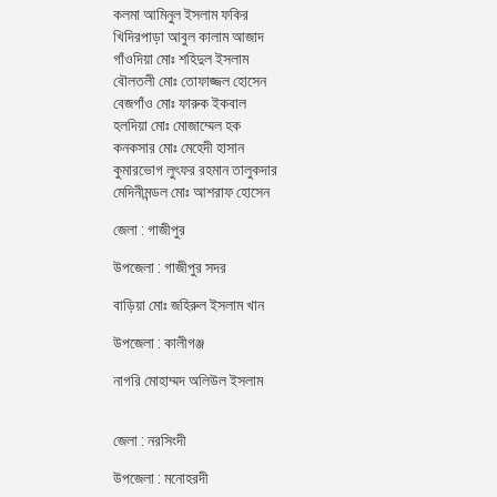
কলমা আমিনুল ইসলাম ফকির
খিদিরপাড়া আবুল কালাম আজাদ
গাঁওদিয়া মোঃ শহিদুল ইসলাম
বৌলতলী মোঃ তোফাজ্জল হোসেন
বেজগাঁও মোঃ ফারুক ইকবাল
হলদিয়া মোঃ মোজাম্মেল হক
কনকসার মোঃ মেহেদী হাসান
কুমারভোগ লুৎফর রহমান তালুকদার
মেদিনীমন্ডল মোঃ আশরাফ হোসেন
জেলা : গাজীপুর
উপজেলা : গাজীপুর সদর
বাড়িয়া মোঃ জহিরুল ইসলাম খান
উপজেলা : কালীগঞ্জ
নাগরি মোহাম্মদ অলিউল ইসলাম
জেলা : নরসিংদী
উপজেলা : মনোহরদী