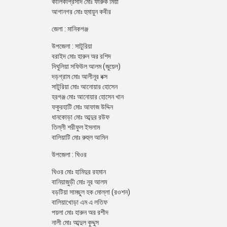
কালিকাপ্রসাদ মোঃ ফারুক মিয়া
আগানগর মোঃ হুমায়ুন কবীর
জেলা : মানিকগঞ্জ
উপজেলা : সাটুরিয়া
বরাইদ মোঃ হারুন অর রশিদ
দিঘুলিয়া সফিউল আলম (জুয়েল)
দড়গ্রাম মোঃ আলীনূর বক্স
সাটুরিয়া মোঃ আনোয়ার হোসেন
হরগঞ্জ মোঃ আনোয়ার হোসেন খান
ফকুরহাটি মোঃ আফাজ উদ্দিন
ধানকোড়া মোঃ আব্দুর রউফ
তিল্লী শরীফুল ইসলাম
বালিয়াটি মোঃ রুহুল আমিন
উপজেলা : ঘিওর
ঘিওর মোঃ হামিদুর রহমান
বানিয়াজুড়ী মোঃ নূর আলম
বড়টিয়া সামছুল হক মোল্লা (রওশন)
বালিয়াখোড়া এম এ লতিফ
পয়লা মোঃ হারুন অর রশীদ
নালী মোঃ আব্দুল কুদ্দুস