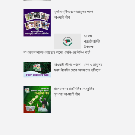
দুর্যোগ দুর্বিপাকে গণমানুষের পাশে
আওযা়মী লীগ
৭৫তম
প্রতিষ্ঠাবার্ষিকী
উপলক্ষে
সাধারণ সম্পাদক ওবায়দুল কাদের এমপি-এর ভিডিও বার্তা
আওয়ামী লীগের পথচলা - দেশ ও মানুষের
জন্য নিবেদিত থেকে আত্মদানের ইতিহাস
বাংলাদেশের রাজনৈতিক সংস্কৃতির
মূলধারা আওয়ামী লীগ