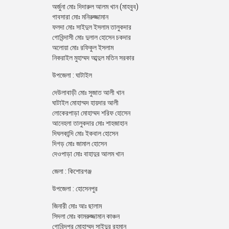
অর্জুনা মোঃ দিদারুল আলম খান (মাহবুব)
গাবসারা মোঃ মনিরুজ্জামান
ফলদা মোঃ সাইদুল ইসলাম তালুকদার
গোবিন্দাসী মোঃ দুলাল হোসেন চকদার
অলোয়া মোঃ রফিকুল ইসলাম
নিকরাইল মুহাম্মদ আব্দুল মতিন সরকার
উপজেলা : ঘাটাইল
দেউলাবাড়ী মোঃ সুজাত আলী খান
ঘাটাইল মোহাম্মদ হায়দার আলী
লোকেরপাড়া মোহাম্মদ শরিফ হোসেন
আনেহলা তালুকদার মোঃ শাহজাহান
দিঘলকান্দি মোঃ ইকবাল হোসেন
দিগড় মোঃ জামাল হোসেন
দেওপাড়া মোঃ বাহাদুর আলম খান
জেলা : কিশোরগঞ্জ
উপজেলা : হোসেনপুর
জিনারী মোঃ আঃ ছালাম
সিদলা মোঃ কামরুজ্জামান কাঞ্চন
গোবিন্দপুর মোহাম্মদ সাইদুর রহমান