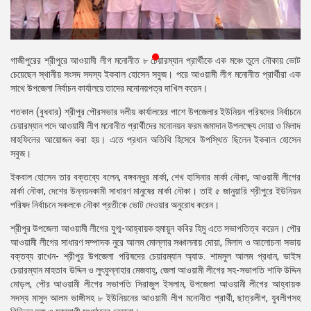
প্রেস
রিলিজ
প্রকাশনা
গাজীপুরের শ্রীপুরে আওয়ামী লীগ মনোনীত ৮ চেয়ারম্যান প্রার্থীকে এক মঞ্চে তুলে নৌকায় ভোট
চেয়েছেন স্থানীয় সংসদ সদস্য ইকবাল হোসেন সবুজ। পরে আওয়ামী লীগ মনোনীত প্রার্থীরা এক
গ্যালারি
সাথে উপজেলা নির্বাচন কার্যালয়ে তাদের মনোনয়পত্র দাখিল করেন।
গতকাল (বুধবার) শ্রীপুর পৌরসভার দলীয় কার্যালয়ের পাশে উপজেলার ইউনিয়ন পরিষদের নির্বাচনে
বিএনপি-
চেয়ারম্যান পদে আওয়ামী লীগ মনোনীত প্রার্থীদের মনোনয়ন ফরম জমাদান উপলক্ষ্যে দোয়া ও মিলাদ
জামায়াত
মাহফিলের আয়োজন করা হয়। এতে প্রধান অতিথি হিসেবে উপস্থিত ছিলেন ইকবাল হোসেন
সহিংসতা
সবুজ।
সংগঠন
ইকবাল হোসেন তার বক্তব্যে বলেন, বঙ্গবন্ধুর মার্কা, শেখ হাসিনার মার্কা নৌকা, আওয়ামী লীগের
মার্কা নৌকা, দেশের উন্নয়নকামী সাধারণ মানুষের মার্কা নৌকা। তাই ৫ জানুয়ারি শ্রীপুরে ইউনিয়ন
নির্বাচনী
পরিষদ নির্বাচনে সকলকে নৌকা প্রতীকে ভোট দেওয়ার অনুরোধ করেন।
ইশতেহার
শ্রীপুর উপজেলা আওয়ামী লীগের যুগ্ম-আহ্বায়ক হুমায়ুন কবির হিমু এতে সভাপতিত্ব করেন। পৌর
আওয়ামী লীগের সাধারণ সম্পাদক নুরে আলম মোল্লার সঞ্চালনায় দোয়া, মিলাদ ও আলোচনা সভায়
বক্তব্য রাখেন- শ্রীপুর উপজেলা পরিষদের চেয়ারম্যান অ্যাড. শামসুল আলম প্রধান, ভাইস
চেয়ারম্যান মাহতাব উদ্দিন ও লুৎফুন্নাহার মেজবাহ্, জেলা আওয়ামী লীগের সহ-সভাপতি শাফি উদ্দিন
মোড়ল, পৌর আওয়ামী লীগের সভাপতি সিরাজুল ইসলাম, উপজেলা আওয়ামী লীগের আহ্বায়ক
সদস্য মাসুদ আলম ভাঙ্গীসহ ৮ ইউনিয়নের আওয়ামী লীগ মনোনীত প্রার্থী, ছাত্রলীগ, যুবলীগসহ