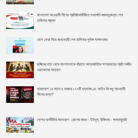
বাংলাদেশ আওয়ামী লীগের প্রতিষ্ঠাবার্ষিকীতে সভাপতি বঙ্গবন্ধুকন্যা শেখ
হাসিনার শ্রদ্ধা
দেশে ফেরা নিয়ে জননেত্রী শেখ হাসিনার পূর্নাঙ্গ সাক্ষাৎকার
জঙ্গিদের হাত থেকে বাংলাদেশকে বাঁচাতে আন্তর্জাতিক সম্প্রদায়ের প্রতি সজীব
ওয়াজেদের আহ্বান
সারাদেশে ১৪ মাসে ৪ হাজার ১৭৭টি হত্যাকাণ্ড: আইন কি শুধু আওয়ামী
লীগের জন্য?
দেশের অর্থনীতির মরণরোগ : রোগের কারন - ইউনুস, চিকিৎসা - ক্ষমতাচ্যুতি