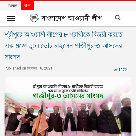
ইংরেজি
বাংলা
শ্রীপুরে আওয়ামী লীগের ৮ প্রার্থীকে বিজয়ী করতে
খবর
এক মঞ্চে তুলে ভোট চাইলেন গাজীপুর-৩ আসনের
দলের
খবর
সাংসদ
বিশেষ
Published on ডিসেম্বর 10, 2021
1972
নিবন্ধ
বিশেষ
প্রতিবেদন
মতামত
উন্নয়নের
বাংলাদেশ
নিউজলেটার