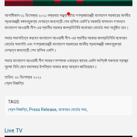
প্রেস
রিলিজ
আগামীকাল ৩১ ডিসেম্বর ২০২১ শুক্রবার সন্ধ্যা ৬টায় গণপ্রজাতন্ত্রী বাংলাদেশ সরকারের মাননীয়
প্রধানমন্ত্রী বঙ্গবন্ধুকন্যা দেশরত্ন জননেত্রী শেখ হাসিনা এমপি’র সরকারি বাসভবন গণভবনে
প্রকাশনা
বাংলাদেশ আওয়ামী লীগ-এর স্থানীয় সরকার জনপ্রতিনিধি মনোনয়ন বোর্ডের সভা অনুষ্ঠিত হবে।
সভায় সভাপতিত্ব করবেন বাংলাদেশ আওয়ামী লীগ-এর স্থানীয় সরকার জনপ্রতিনিধি মনোনয়ন
গ্যালারি
বোর্ডের সভাপতি এবং গণপ্রজাতন্ত্রী বাংলাদেশ সরকারের মাননীয় প্রধানমন্ত্রী বঙ্গবন্ধুকন্যা
দেশরত্ন জননেত্রী শেখ হাসিনা এমপি।
বিএনপি-
জামায়াত
সভায় বাংলাদেশ আওয়ামী লীগ সাধারণ সম্পাদক ওবায়দুল কাদের এমপি সংশ্লিষ্ট সকলকে স্বাস্থ্য
সহিংসতা
সুরক্ষা বিধি মেনে যথাসময়ে উপস্থিত থাকার জন্য আহ্বান জানিয়েছেন।
সংগঠন
তারিখ: ৩০ ডিসেম্বর ২০২১
প্রেস বিজ্ঞপ্তি
নির্বাচনী
ইশতেহার
TAGS:
প্রেস বিজ্ঞপ্তি
,
Press Release
,
মনোনয়ন বোর্ডের সভা
,
Live TV