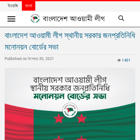
ইংরেজি
বাংলা
বাংলাদেশ আওয়ামী লীগ স্থানীয় সরকার জনপ্রতিনিধি
খবর
মনোনয়ন বোর্ডের সভা
দলের
খবর
Published on ডিসেম্বর 30, 2021
1451
বিশেষ
নিবন্ধ
বিশেষ
প্রতিবেদন
মতামত
উন্নয়নের
বাংলাদেশ
নিউজলেটার