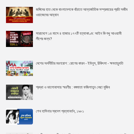
জঙ্গিদের হাত থেকে বাংলাদেশকে বাঁচাতে আন্তর্জাতিক সম্প্রদায়ের প্রতি সজীব
ওয়াজেদের আহ্বান
সারাদেশে ১৪ মাসে ৪ হাজার ১৭৭টি হত্যাকাণ্ড: আইন কি শুধু আওয়ামী
লীগের জন্য?
দেশের অর্থনীতির মরণরোগ : রোগের কারন - ইউনুস, চিকিৎসা - ক্ষমতাচ্যুতি
শ্রদ্ধা ও ভালোবাসায় স্মরণীয় : বঙ্গমাতা ফজিলাতুন নেছা মুজিব
শেখ হাসিনার স্বদেশ প্রত্যাবর্তন, ১৯৮১