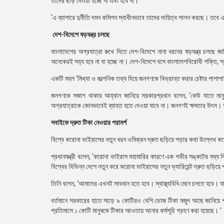
তাদের ছাড় দেওয়া হচ্ছে না এবং হবে না।’
‘এ ব্যাপারে দুর্নীতি দমন কমিশন স্বাধীনভাবে তাদের দায়িত্ব পালন করছে। তবে
দেশ-বিদেশে ষড়যন্ত্র চলছে
বাংলাদেশের অগ্রযাত্রা রুখে দিতে দেশ-বিদেশে নানা ধরনের ষড়যন্ত্র চলছে জা
অনেকেরই সহ্য হবে না বা হচ্ছে না। দেশ-বিদেশে বসে বাংলাদেশবিরোধী শক্তি, স
একটি মহল ‘মিথ্যা ও কাল্পনিক তথ্য দিয়ে জনগণকে বিভ্রান্ত করার চেষ্টার পাশা
জনগণকে সজাগ থাকার আহ্বান জানিয়ে সরকারপ্রধান বলেন, ‘কেউ যাতে মানু
অগ্রযাত্রাকে কোনভাবেই ব্যাহত হতে দেওয়া যাবে না। জনগণই ক্ষমতার উৎস। 
সবাইকে দ্রুত টিকা নেওয়ার পরামর্শ
বিশ্বে করোনা ভাইরাসের নতুন ধরন ওমিক্রন দ্রুত ছড়িয়ে পড়ার কথা উল্লেখ করে সব
প্রধানমন্ত্রী বলেন, ‘করোনা ভাইরাস মহামারির কারণে এক গভীর সঙ্কটের 
বিশ্বের বিভিন্ন দেশে নতুন করে করোনা ভাইরাসের নতুন ভ্যারিয়েন্ট দ্রুত ছড়িয়ে
তিনি বলেন, ‘আমাদের এখনই সাবধান হতে হবে। স্বাস্থ্যবিধি মেনে চলতে হবে। যা
বর্তমানে সরকারের হাতে সাড়ে ৯ কোটিরও বেশি ডোজ টিকা মজুদ আছে জানিয়ে প্র
প্রতিমাসে ১ কোটি মানুষকে টিকার আওতায় আনার কর্মসূচি গ্রহণ করা হয়েছে। ’