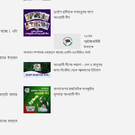
দুর্যোগ দুর্বিপাকে গণমানুষের পাশে
আওযা়মী লীগ
 যাচ্ছে। এটা
৭৫তম
প্রতিষ্ঠাবার্ষিকী
উপলক্ষে
সাধারণ সম্পাদক ওবায়দুল কাদের এমপি-এর ভিডিও বার্তা
াদের উন্নয়ন
আওয়ামী লীগের পথচলা - দেশ ও মানুষের
জন্য নিবেদিত থেকে আত্মদানের ইতিহাস
বাংলাদেশের রাজনৈতিক সংস্কৃতির
মূলধারা আওয়ামী লীগ
মধ্যেই আবার
ানের মাধ্যমে