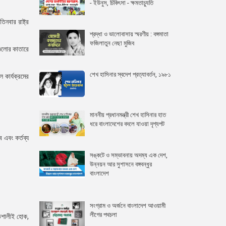
- ইউনুস, চিকিৎসা - ক্ষমতাচ্যুতি
নবার রাষ্ট্র
শ্রদ্ধা ও ভালোবাসায় স্মরণীয় : বঙ্গমাতা
ফজিলাতুন নেছা মুজিব
গুলোর কাতারে
শেখ হাসিনার স্বদেশ প্রত্যাবর্তন, ১৯৮১
 কার্যক্রমের
মাননীয় প্রধানমন্ত্রী শেখ হাসিনার হাত
ধরে বাংলাদেশের বদলে যাওয়া দৃশ্যপট
 এবং কর্তব্য
সঙ্কটে ও সম্ভাবনায় অদম্য এক দেশ,
উন্নয়ন আর সুশাসনে বঙ্গবন্ধুর
বাংলাদেশ
সংগ্রাম ও অর্জনে বাংলাদেশ আওয়ামী
লীগের পথচলা
তিশালীই হোক,