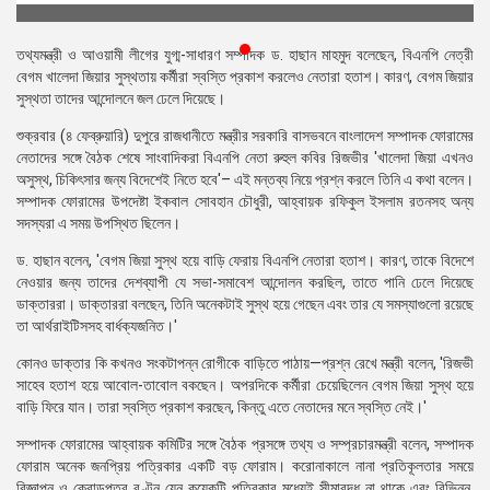
প্রেস
রিলিজ
তথ্যমন্ত্রী ও আওয়ামী লীগের যুগ্ম-সাধারণ সম্পাদক ড. হাছান মাহমুদ বলেছেন, বিএনপি নেত্রী
বেগম খালেদা জিয়ার সুস্থতায় কর্মীরা স্বস্তি প্রকাশ করলেও নেতারা হতাশ। কারণ, বেগম জিয়ার
প্রকাশনা
সুস্থতা তাদের আন্দোলনে জল ঢেলে দিয়েছে।
শুক্রবার (৪ ফেব্রুয়ারি) দুপুরে রাজধানীতে মন্ত্রীর সরকারি বাসভবনে বাংলাদেশ সম্পাদক ফোরামের
গ্যালারি
নেতাদের সঙ্গে বৈঠক শেষে সাংবাদিকরা বিএনপি নেতা রুহুল কবির রিজভীর 'খালেদা জিয়া এখনও
অসুস্থ, চিকিৎসার জন্য বিদেশেই নিতে হবে'– এই মন্তব্য নিয়ে প্রশ্ন করলে তিনি এ কথা বলেন।
বিএনপি-
সম্পাদক ফোরামের উপদেষ্টা ইকবাল সোবহান চৌধুরী, আহ্বায়ক রফিকুল ইসলাম রতনসহ অন্য
জামায়াত
সদস্যরা এ সময় উপস্থিত ছিলেন।
সহিংসতা
ড. হাছান বলেন, 'বেগম জিয়া সুস্থ হয়ে বাড়ি ফেরায় বিএনপি নেতারা হতাশ। কারণ, তাকে বিদেশে
সংগঠন
নেওয়ার জন্য তাদের দেশব্যাপী যে সভা-সমাবেশ আন্দোলন করছিল, তাতে পানি ঢেলে দিয়েছে
ডাক্তাররা। ডাক্তাররা বলছেন, তিনি অনেকটাই সুস্থ হয়ে গেছেন এবং তার যে সমস্যাগুলো রয়েছে
নির্বাচনী
তা আর্থরাইটিসসহ বার্ধক্যজনিত।'
ইশতেহার
কোনও ডাক্তার কি কখনও সংকটাপন্ন রোগীকে বাড়িতে পাঠায়—প্রশ্ন রেখে মন্ত্রী বলেন, 'রিজভী
সাহেব হতাশ হয়ে আবোল-তাবোল বকছেন। অপরদিকে কর্মীরা চেয়েছিলেন বেগম জিয়া সুস্থ হয়ে
বাড়ি ফিরে যান। তারা স্বস্তি প্রকাশ করছেন, কিন্তু এতে নেতাদের মনে স্বস্তি নেই।'
সম্পাদক ফোরামের আহ্বায়ক কমিটির সঙ্গে বৈঠক প্রসঙ্গে তথ্য ও সম্প্রচারমন্ত্রী বলেন, সম্পাদক
ফোরাম অনেক জনপ্রিয় পত্রিকার একটি বড় ফোরাম। করোনাকালে নানা প্রতিকূলতার সময়ে
বিজ্ঞাপন ও ক্রোড়পত্র বণ্টন যেন কয়েকটি পত্রিকার মধ্যেই সীমাবদ্ধ না থাকে এবং বিভিন্ন