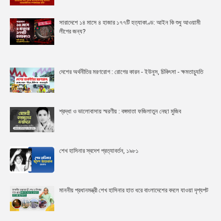
সারাদেশে ১৪ মাসে ৪ হাজার ১৭৭টি হত্যাকাণ্ড: আইন কি শুধু আওয়ামী
লীগের জন্য?
দেশের অর্থনীতির মরণরোগ : রোগের কারন - ইউনুস, চিকিৎসা - ক্ষমতাচ্যুতি
শ্রদ্ধা ও ভালোবাসায় স্মরণীয় : বঙ্গমাতা ফজিলাতুন নেছা মুজিব
শেখ হাসিনার স্বদেশ প্রত্যাবর্তন, ১৯৮১
মাননীয় প্রধানমন্ত্রী শেখ হাসিনার হাত ধরে বাংলাদেশের বদলে যাওয়া দৃশ্যপট