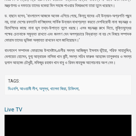
মন্ত্রণালয় ও দফতরে তাদের বকেয়া বিল সহজে পাওয়ার বিষয়গুলো তারা তুলে ধরেছেন।
ড. হাছান বলেন, 'বাংলাদেশ আজকে অনেক এগিয়ে গেছে, কিন্তু যাদের এই উন্নয়ন-অগ্রগতি পছন্দ
নয়, তারা দেশের রফতানি বাণিজ্যসহ সার্বিক উন্নয়ন বাধাগ্রস্ত করতে দেশবিরোধী নানা ষড়যন্ত্র ও
বিদেশিদের কাছে নানা ভুল তথ্য-উপাত্ত তুলে ধরছে। এসব ষড়যন্ত্র রুখে দিতে, মুক্তিযুদ্ধের
পক্ষের চেতনাকে সমুন্নত রাখতে এবং জনগণ যেন অপপ্রচারে বিভ্রান্ত না হয় সে বিষয়ে সম্পাদক
ফোরাম তাদের ভূমিকা অব্যাহত রাখবেন বলে জানিয়েছেন।'
বাংলাদেশ সম্পাদক ফোরামের উপদেষ্টামণ্ডলীর সদস্য আজিজুল ইসলাম ভূঁইয়া, শরিফ সাহাবুদ্দিন,
বেলায়েত হোসেন, যুগ্ম আহ্বায়ক নাসিমা খান মন্টি, সদস্য সচিব ফারুক আহমেদ তালুকদার ও সদস্য
দুলাল আহমেদ চৌধুরী, মফিজুর রহমান খান বাবু ও রিমন মাহফুজ আলোচনায় অংশ নেন।
TAGS:
বিএনপি
,
আওয়ামী লীগ
,
অসুস্থ
,
খালেদা জিয়া
,
চিকিৎসা
,
Live TV