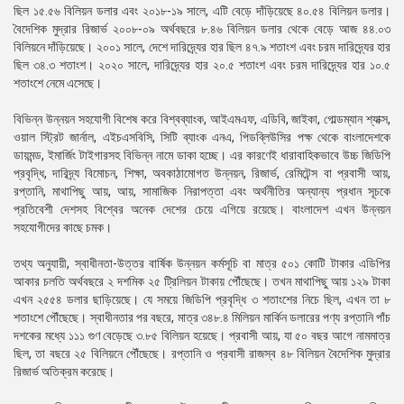
ছিল ১৫.৫৬ বিলিয়ন ডলার এবং ২০১৮-১৯ সালে, এটি বেড়ে দাঁড়িয়েছে ৪০.৫৪ বিলিয়ন ডলার।
বৈদেশিক মুদ্রার রিজার্ভ ২০০৮-০৯ অর্থবছরে ৮.৪৬ বিলিয়ন ডলার থেকে বেড়ে আজ ৪৪.০৩
বিলিয়নে দাঁড়িয়েছে। ২০০১ সালে, দেশে দারিদ্র্যের হার ছিল ৪৭.৯ শতাংশ এবং চরম দারিদ্র্যের হার
ছিল ৩৪.৩ শতাংশ। ২০২০ সালে, দারিদ্র্যের হার ২০.৫ শতাংশ এবং চরম দারিদ্র্যের হার ১০.৫
শতাংশে নেমে এসেছে।
বিভিন্ন উন্নয়ন সহযোগী বিশেষ করে বিশ্বব্যাংক, আইএমএফ, এডিবি, জাইকা, গোল্ডম্যান শ্যাক্স,
ওয়াল স্ট্রিট জার্নাল, এইচএসবিসি, সিটি ব্যাংক এনএ, পিডব্লিউসির পক্ষ থেকে বাংলাদেশকে
ডায়মন্ড, ইমার্জিং টাইগারসহ বিভিন্ন নামে ডাকা হচ্ছে। এর কারণেই ধারাবাহিকভাবে উচ্চ জিডিপি
প্রবৃদ্ধি, দারিদ্র্য বিমোচন, শিক্ষা, অবকাঠামোগত উন্নয়ন, রিজার্ভ, রেমিটেন্স বা প্রবাসী আয়,
রপ্তানি, মাথাপিছু আয়, আয়, সামাজিক নিরাপত্তা এবং অর্থনীতির অন্যান্য প্রধান সূচকে
প্রতিবেশী দেশসহ বিশ্বের অনেক দেশের চেয়ে এগিয়ে রয়েছে। বাংলাদেশ এখন উন্নয়ন
সহযোগীদের কাছে চমক।
তথ্য অনুযায়ী, স্বাধীনতা-উত্তর বার্ষিক উন্নয়ন কর্মসূচি বা মাত্র ৫০১ কোটি টাকার এডিপির
আকার চলতি অর্থবছরে ২ দশমিক ২৫ ট্রিলিয়ন টাকায় পৌঁছেছে। তখন মাথাপিছু আয় ১২৯ টাকা
এখন ২৫৫৪ ডলার ছাড়িয়েছে। যে সময়ে জিডিপি প্রবৃদ্ধি ৩ শতাংশের নিচে ছিল, এখন তা ৮
শতাংশে পৌঁছেছে। স্বাধীনতার পর বছরে, মাত্র ৩৪৮.৪ মিলিয়ন মার্কিন ডলারের পণ্য রপ্তানি পাঁচ
দশকের মধ্যে ১১১ গুণ বেড়েছে ৩.৮৫ বিলিয়ন হয়েছে। প্রবাসী আয়, যা ৫০ বছর আগে নামমাত্র
ছিল, তা বছরে ২৫ বিলিয়নে পৌঁছেছে। রপ্তানি ও প্রবাসী রাজস্ব ৪৮ বিলিয়ন বৈদেশিক মুদ্রার
রিজার্ভ অতিক্রম করেছে।