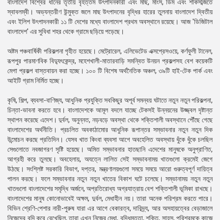
বাংলাদেশ বিশ্বের ধানের তৃতীয় বৃহত্তম উৎপাদনকারী এবং মাছ, মাংস, ডিম এবং শাকসব্জিতে
স্বাবলম্বী। অভ্যন্তরীণ উন্মুক্ত জলে মাছ উৎপাদনের বৃদ্ধির হারের তুলনায় বাংলাদেশ দ্বিতীয়
এবং ইলিশ উৎপাদনকারী ১১ টি দেশের মধ্যে বাংলাদেশ প্রথম অবস্থানে রয়েছে। আজ 'ডিজিটাল
বাংলাদেশ' এর সুবিধা শহর থেকে গ্রামে ছড়িয়ে পড়েছে।
অষ্টম পঞ্চবার্ষিকী পরিকল্পনা গৃহীত হয়েছে। মেট্রোরেল, এলিভেটেড এক্সপ্রেসওয়ে, কর্ণফুলী টানেল,
রূপপুর পারমাণবিক বিদ্যুৎকেন্দ্র, মহেশখালী-মাতারবাড়ি সমন্বিত উনয়ন প্রকল্পসহ বেশ কয়েকটি
মেগা প্রকল্প বাস্তবায়ন করা হচ্ছে। ১০০ টি বিশেষ অর্থনৈতিক অঞ্চল, ৩৯টি হাই-টেক পার্ক এবং
আইটি গ্রাম নির্মিত হচ্ছে।
কৃষি, শিল্প, ব্যবসা-বাণিজ্য, আধুনিক প্রযুক্তি সবকিছুর অপূর্ব সমন্বয় ঘটাতে নতুন নতুন পরিকল্পনা,
চিন্তা-ভাবনা করতে হবে। বাংলাদেশকে আমূল বদলে যাচ্ছে টেকসই উন্নয়নের উজ্জ্বল দৃষ্টান্ত
স্থাপন করেছে এদেশ। দুর্বল, অনুন্নত, নড়বড়ে অবস্থা থেকে শক্তিশালী অবস্থানে পৌঁছে গেছে
বাংলাদেশের অর্থনীতি। প্রচলিত অবকাঠামোর আধুনিক রূপান্তর সম্ভাবনার নতুন নতুন দিক
উন্মোচন করছে প্রতিদিন। যেসব খাত কিংবা ব্যবসা আগে অবহেলিত অবস্থায় ধুঁকে ধুঁকে চলছিল
সেগুলোতে নবজাগরণ সৃষ্টি হয়েছে। অমিত সম্ভাবনার হাতছানি এদেশের মানুষকে অনুপ্রাণিত,
আগ্রহী করে তুলছে। অবহেলায়, অযত্নে লালিত সেই সম্ভাবনাময় খাতগুলো ক্রমেই জেগে
উঠছে। সংশ্লিষ্ট সরকারি বিভাগ, দপ্তর, মন্ত্রণালয়গুলো সময়ে সময়ে আরো গুরুত্বপূর্ণ দায়িত্ব
পালন করছে। ফলে সম্ভাবনার নতুন নতুন খাতের বিকাশ ঘটে চলেছে। সম্ভানাময় নতুন নতুন
খাতগুলো বাংলাদেশের সমৃদ্ধি অর্জনে, অপ্রতিরোধ্য অগ্রযাত্রায় বেশ শক্তিশালী ভূমিকা রাখছে।
বাংলাদেশের মানুষ কোনোভাবেই অক্ষম, দুর্বল, মেধাহীন নয়। তারা অনেক পরিশ্রম করতে পারে।
বিভিন শ্রেণি-পেশার নারী-পুরুষ যারা এর আগে বেকারত্ব, দারিদ্র্য, আর অসহায়ত্বের বেড়াজালে
নিজেদের বন্দি করে রেখেছিল, তারা এখন নিজের মেধা, বুদ্ধিমত্তা, শক্তি, সাহস, পরিশ্রমকে কাজে