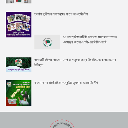
দুর্যোগ দুর্বিপাকে গণমানুষের পাশে আওযা়মী লীগ
৭৫তম প্রতিষ্ঠাবার্ষিকী উপলক্ষে সাধারণ সম্পাদক
ওবায়দুল কাদের এমপি-এর ভিডিও বার্তা
আওয়ামী লীগের পথচলা - দেশ ও মানুষের জন্য নিবেদিত থেকে আত্মদানের
ইতিহাস
বাংলাদেশের রাজনৈতিক সংস্কৃতির মূলধারা আওয়ামী লীগ