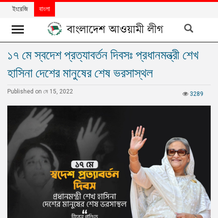
ইংরেজি
বাংলা
১৭ মে স্বদেশ প্রত্যাবর্তন দিবসঃ প্রধানমন্ত্রী শেখ
খবর
হাসিনা দেশের মানুষের শেষ ভরসাস্থল
দলের
খবর
Published on মে 15, 2022
3289
বিশেষ
নিবন্ধ
বিশেষ
প্রতিবেদন
মতামত
উন্নয়নের
বাংলাদেশ
নিউজলেটার