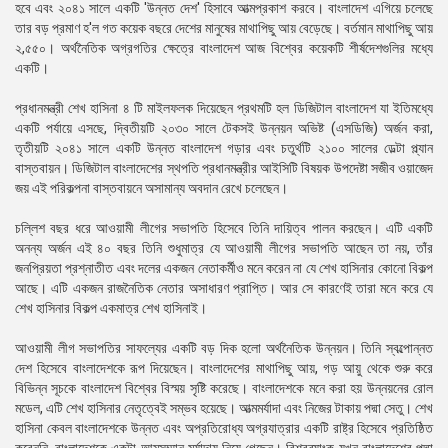
হবে এবং ২০৪১ সালে একটি 'উন্নত দেশ' হিসাবে আত্মপ্রকাশ করবে। বাংলাদেশ এগিয়ে চলেছে
তার বড় প্রমাণ হ'ল গত কয়েক বছরে দেশের মানুষের মাথাপিছু আয় বেড়েছে। বর্তমান মাথাপিছু আয়
২,৫৫০। অর্থনৈতিক অগ্রগতির ক্ষেত্রে বাংলাদেশ আজ বিশ্বের কয়েকটি শীর্ষদেশগুলির মধ্যে
একটি।
প্রধানমন্ত্রী শেখ হাসিনা ৪ টি মাইলফলক দিয়েছেন প্রথমটি হল ডিজিটাল বাংলাদেশ যা ইতিমধ্যে
একটি পর্যায়ে এসছে, দ্বিতীয়টি ২০৩০ সালে টেকসই উন্নয়ন অভিষ্ট (এসডিজি) অর্জন করা,
তৃতীয়টি ২০৪১ সালে একটি উন্নত বাংলাদেশ গড়ার এবং চতুর্থটি ২১০০ সালের ডেল্টা প্ল্যান
বাস্তবায়ন। ডিজিটাল বাংলাদেশের স্থপতি প্রধানমন্ত্রীর আইসিটি বিষয়ক উপদেষ্টা সজীব ওয়াজেদ
জয় এই পরিকল্পনা বাস্তবায়নে অসামান্য অবদান রেখে চলেছেন।
চল্লিশ বছর ধরে আওয়ামী লীগের সভাপতি হিসেবে তিনি দায়িত্ব পালন করছেন। এটি একটি
অনন্য অর্জন এই ৪০ বছর তিনি শুধুমাত্র যে আওয়ামী লীগের সভাপতি আছেন তা নয়, তাঁর
জনপ্রিয়তা প্রশ্নাতীত এবং দলের একজন নেতাকর্মীও মনে করেন না যে শেখ হাসিনার কোনো বিকল্প
আছে। এটি একজন রাজনৈতিক নেতার অসাধারণ প্রাপ্তি। আর সে কারণেই তারা মনে করে যে
শেখ হাসিনার বিকল্প একমাত্র শেখ হাসিনাই।
আওয়ামী লীগ সভাপতির সাফল্যের একটি বড় দিক হলো অর্থনৈতিক উন্নয়ন। তিনি স্বল্পোন্নত
দেশ হিসেবে বাংলাদেশকে রূপ দিয়েছেন। বাংলাদেশের মাথাপিছু আয়, গড় আয়ু থেকে শুরু করে
বিভিন্ন সূচকে বাংলাদেশ বিশ্বের বিস্ময় সৃষ্টি করেছে। বাংলাদেশকে মনে করা হয় উন্নয়নের রোল
মডেল, এটি শেখ হাসিনার নেতৃত্বেই সম্ভব হয়েছে। আত্মমর্যাদা এবং নিজের টাকায় পদ্মা সেতু। শেখ
হাসিনা কেবল বাংলাদেশকে উন্নত এবং অপ্রতিরোধ্য অগ্রযাত্রার একটি রাষ্ট্র হিসেবে প্রতিষ্ঠিত