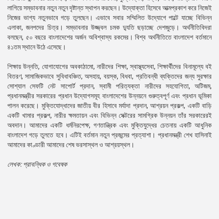
লাগিয়ে সম্ভাবনার নতুন নতুন দৃষ্টান্ত স্থাপন করছেন। উদ্যোক্তা হিসেবে আত্মপ্রকাশ করে নিজেই
নিজের ভাগ্য নতুনভাবে গড়ে তুলছেন। এভাবে সবার সম্মিলিত উদ্যোগে পাল্টে যাচ্ছে বিভিন্ন
এলাকা, জনপদের চিত্র। সম্ভাবনার উজ্জ্বল চমক দ্যুতি ছড়াচ্ছে দেশজুড়ে। অর্থনীতিবিদরা
বলছেন, ৫০ বছরে বাংলাদেশের অর্জন অবিশ্বাস্য রকমের। বিশ্ব অর্থনীতিতে বাংলাদেশ বর্তমানে
৪১তম স্থানে উঠে এসেছে।
শিক্ষায় উন্নতি, যোগাযোগের অবকাঠামো, নারীদের শিক্ষা, স্বাস্থ্যসেবা, শিক্ষার্থীদের বিনামূল্যে বই
বিতরণ, সামাজিকভাবে সুবিধাবঞ্চিত, অসহায়, বয়স্ক, বিধবা, প্রতিবন্ধী ব্যক্তিদের জন্য সুরক্ষার
সোশ্যাল সেফটি নেট সাপোর্ট প্রদান, স্বামী পরিত্যক্তা নারীদের সহযোগিতা, অটিজম,
প্রধানমন্ত্রীর সরকারের প্রধান উদ্যোগসমূহ বাংলাদেশের উন্নয়নে গুরুত্বপূর্ণ এবং প্রধান ভূমিকা
পালন করেছে। মুক্তিযোদ্ধাদের জাতীয় বীর হিসাবে মর্যাদা প্রদান, আশ্রয়ন প্রকল্প, একটি বাড়ি
একটি খামার প্রকল্প, নারীর ক্ষমতায়ন এবং বিভিন্ন সেক্টরের সামগ্রিক উন্নয়ন তাঁর সরকারেরই
অবদান। আমাদের একটি ধর্মনিরপেক্ষ, গণতান্ত্রিক এবং মুক্তিযুদ্ধের চেতনায় একটি আধুনিক
বাংলাদেশ গড়ে তুলতে হবে। এটিই বর্তমান নতুন প্রজন্মের প্রত্যাশা। প্রধানমন্ত্রী শেখ হাসিনাই
আমাদের কাণ্ডারী আমাদের শেষ ভরসাস্থল ও আশ্রয়স্থল।
লেখক: প্রাবন্ধিক ও গবেষক