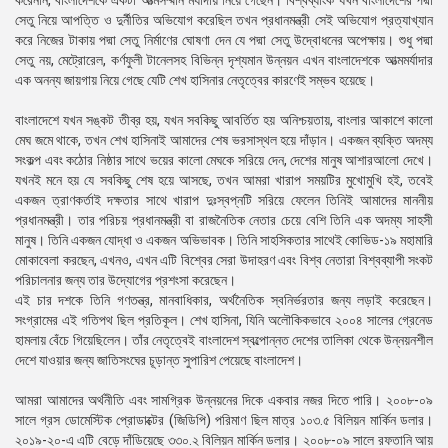
করেননি, বাংলাদেশকে একটা আত্মসম্মান মর্যাদায় নিয়ে গেছেন। বিশ্বব্যাংক যখন বাংলাদেশের পদ্মা
সেতু নিয়ে আপত্তি ও দুর্নীতির অভিযোগ করেছিল তখন প্রধানমন্ত্রী সেই অভিযোগ প্রত্যাখ্যান
করে নিজের টাকায় পদ্মা সেতু নির্মাণের ঘোষণা দেন যে পদ্মা সেতু উদ্বোধনের অপেক্ষায়। শুধু পদ্মা
সেতু নয়, মেট্রোরেল, কর্ণফুলী টানেলসহ বিভিন্ন দৃশ্যমান উন্নয়ন এখন বাংলাদেশকে আত্মমর্যাদার
এক অনন্য জায়গায় নিয়ে গেছে যেটি শেখ হাসিনার নেতৃত্বের কারণেই সম্ভব হয়েছে।
বাংলাদেশে যখন সঙ্কট তীব্র হয়, যখন সবকিছু আবর্তিত হয় অনিশ্চয়তায়, বাংলার আকাশে কালো
মেঘ জমে থাকে, তখন শেখ হাসিনাই আমাদের শেষ ভরসাস্থল হয়ে দাঁড়ান। একজন ব্যক্তি অদম্য
সংকল্প এবং কঠোর নিষ্ঠার সাথে ভয়ের কালো মেঘকে সরিয়ে দেন, দেশের মানুষ আশারআলো দেখে।
যখনই মনে হয় যে সবকিছু শেষ হয়ে আসছে, তখন আমরা খারাপ সময়টির মুখোমুখি হই, তবেই
একজন ত্রাণকর্তাই দক্ষতার সাথে খারাপ দুঃস্বপ্নটি সরিয়ে ফেলেন তিনিই আমাদের মাননীয়
প্রধানমন্ত্রী। তার পরিচয় প্রধানমন্ত্রী বা রাজনৈতিক নেতার চেয়ে বেশি তিনি এক অদম্য সাহসী
মানুষ। তিনি একজন যোদ্ধা ও একজন অভিভাবক। তিনি সাহসিকতার সাথেই কোভিড-১৯ মহামারি
মোকাবেলা করছেন, এখনও, এখন এটি বিশ্বের সেরা উদাহরণ এবং বিশ্ব নেতারা বিশ্বব্যাপী সংকট
পরিচালনার জন্য তার উদ্যোগের প্রশংসা করেছেন।
এই চার দশকে তিনি গণতন্ত্র, মানবাধিকার, অর্থনৈতিক স্বনির্ভরতার জন্য লড়াই করেছেন।
সংগ্রামের এই গতিপথ ছিল প্রতিকূল। শেখ হাসিনা, যিনি অলৌকিকভাবে ২০০৪ সালের গ্রেনেড
হামলায় বেঁচে গিয়েছিলেন। তাঁর নেতৃত্বেই বাংলাদেশ স্বল্পোন্নত দেশের তালিকা থেকে উন্নয়নশীল
দেশে যাওয়ার জন্য জাতিসংঘের চূড়ান্ত সুপারিশ পেয়েছে বাংলাদেশ।
আমরা আমাদের অর্থনীতি এবং সামগ্রিক উন্নয়নের দিকে একবার নজর দিতে পারি। ২০০৮-০৯
সালে গ্রস ডোমেস্টিক প্রোডাক্টের (জিডিপি) পরিমাণ ছিল মাত্র ১০৩.৫ বিলিয়ন মার্কিন ডলার।
২০১৯-২০-এ এটি বেড়ে দাঁডিয়েছে ৩৩০.২ বিলিয়ন মার্কিন ডলার। ২০০৮-০৯ সালে রফতানি আয়