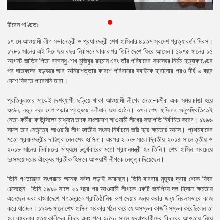
প্রেস
রিলিজ
হীরেন পণ্ডিতঃ
১৭ মে আওয়ামী লীগ সভানেত্রী ও প্রধানমন্ত্রী শেখ হাসিনার ৪১তম স্বদেশ প্রত্যাবর্তন দিবস।
প্রকাশনা
১৯৮১ সালের এই দিনে ছয় বছর নির্বাসনে থাকার পর তিনি দেশে ফিরে আসেন। ১৯৭৫ সালের ১৫
আগস্ট জাতির পিতা বঙ্গবন্ধু শেখ মুজিবুর রহমান এবং তাঁর পরিবারের সদস্যের নির্মম হত্যাকাণ্ডের
গ্যালারি
পর ঘাতকদের ষড়যন্ত্র আর অনিরাপত্তার কারণে পরিবারের সবাইকে হারানোর পরও দীর্ঘ ৬ বছর
দেশে ফিরতে পারেননি তারা।
বিএনপি-
জামায়াত
প্রতিকূলতার মাঝেই দেশব্যাপী ছড়িয়ে থাকা আওয়ামী লীগের নেতা-কর্মীরা এক সময় চাঙা হয়ে
সহিংসতা
ওঠেন; নতুন করে দেশ গড়ার প্রত্যয়ে বলীয়ান হয়ে ওঠেন। তখন শেখ হাসিনার অনুপস্থিতিতেই
নেতা-কর্মীরা কাউন্সিলের মাধ্যমে তাকে বাংলাদেশ আওয়ামী লীগের সভাপতি নির্বাচিত করেন। ১৯৯৬
সংগঠন
সালে তার নেতৃত্বে আওয়ামী লীগ জাতীয় সংসদ নির্বাচনে জয়ী হয়ে ক্ষমতায় আসে। প্রথমবারের
মতো প্রধানমন্ত্রীর দায়িত্ব নেন শেখ হাসিনা। এরপর ২০০৮ সালে দ্বিতীয়, ২০১৪ সালে তৃতীয় ও
নির্বাচনী
২০১৮ সালের নির্বাচনের মাধ্যমে চতুর্থবারের মতো প্রধানমন্ত্রী হন তিনি। শেখ হাসিনা সবচেয়ে
ইশতেহার
দুঃসময়ে দলের ঐক্যের প্রতীক হিসাবে আওয়ামী লীগকে নেতৃত্ব দিয়েছেন।
তিনি গণতন্ত্রের সংগ্রামে অনেক সর্বদা লড়াই করেছেন। তিনি বারবার মৃত্যুর দ্বার থেকে ফিরে
এসেছেন। তিনি ১৯৯৬ সালে ২১ বছর পর আওয়ামী লীগকে একটি জনপ্রিয় দল হিসাবে ক্ষমতায়
এনেছেন এবং বাংলাদেশে গণতন্ত্রকে প্রাতিষ্ঠানিক রূপ দেয়ার জন্য করার জন্য নিরলসভাবে কাজ
করে যাচ্ছেন। ১৯৯৬ সালে শেখ হাসিনা সরকার গঠন করে যে অসম্ভব কাজটি সম্ভব করেছিলেন তা
হল বঙ্গবন্ধুর হত্যাকারীদের বিচার এবং পরে ২০১০ সালে যুদ্ধাপরাধীদের বিচারের আওতায় নিয়ে