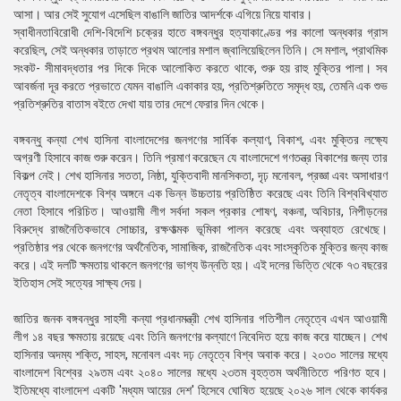
আসা। আর সেই সুযোগ এসেছিল বাঙালি জাতির আদর্শকে এগিয়ে নিয়ে যাবার।
স্বাধীনতাবিরোধী দেশি-বিদেশি চক্রের হাতে বঙ্গবন্ধুর হত্যাকাণ্ডের পর কালো অন্ধকার গ্রাস
করেছিল, সেই অন্ধকার তাড়াতে প্রথম আলোর মশাল জ্বালিয়েছিলেন তিনি। সে মশাল, প্রাথমিক
সংকট- সীমাবদ্ধতার পর দিকে দিকে আলোকিত করতে থাকে, শুরু হয় রাহু মুক্তির পালা। সব
আবর্জনা দূর করতে প্রভাতে যেমন বাঙালি একাকার হয়, প্রতিশ্রুতিতে সমৃদ্ধ হয়, তেমনি এক শুভ
প্রতিশ্রুতির বাতাস বইতে দেখা যায় তার দেশে ফেরার দিন থেকে।
বঙ্গবন্ধু কন্যা শেখ হাসিনা বাংলাদেশের জনগণের সার্বিক কল্যাণ, বিকাশ, এবং মুক্তির লক্ষ্যে
অগ্রণী হিসাবে কাজ শুরু করেন। তিনি প্রমাণ করেছেন যে বাংলাদেশে গণতন্ত্র বিকাশের জন্য তার
বিকল্প নেই। শেখ হাসিনার সততা, নিষ্ঠা, যুক্তিবাদী মানসিকতা, দৃঢ় মনোবল, প্রজ্ঞা এবং অসাধারণ
নেতৃত্ব বাংলাদেশকে বিশ্ব অঙ্গনে এক ভিন্ন উচ্চতায় প্রতিষ্ঠিত করেছে এবং তিনি বিশ্ববিখ্যাত
নেতা হিসাবে পরিচিত। আওয়ামী লীগ সর্বদা সকল প্রকার শোষণ, বঞ্চনা, অবিচার, নিপীড়নের
বিরুদ্ধে রাজনৈতিকভাবে সোচ্চার, রক্ষণাত্মক ভূমিকা পালন করেছে এবং অব্যাহত রেখেছে।
প্রতিষ্ঠার পর থেকে জনগণের অর্থনৈতিক, সামাজিক, রাজনৈতিক এবং সাংস্কৃতিক মুক্তির জন্য কাজ
করে। এই দলটি ক্ষমতায় থাকলে জনগণের ভাগ্য উন্নতি হয়। এই দলের ভিত্তি থেকে ৭৩ বছরের
ইতিহাস সেই সত্যের সাক্ষ্য দেয়।
জাতির জনক বঙ্গবন্ধুর সাহসী কন্যা প্রধানমন্ত্রী শেখ হাসিনার গতিশীল নেতৃত্বে এখন আওয়ামী
লীগ ১৪ বছর ক্ষমতায় রয়েছে এবং তিনি জনগণের কল্যাণে নিবেদিত হয়ে কাজ করে যাচ্ছেন। শেখ
হাসিনার অদম্য শক্তি, সাহস, মনোবল এবং দঢ় নেতৃত্বে বিশ্ব অবাক করে। ২০৩০ সালের মধ্যে
বাংলাদেশ বিশ্বের ২৯তম এবং ২০৪০ সালের মধ্যে ২৩তম বৃহত্তম অর্থনীতিতে পরিণত হবে।
ইতিমধ্যে বাংলাদেশ একটি 'মধ্যম আয়ের দেশ' হিসেবে ঘোষিত হয়েছে ২০২৬ সাল থেকে কার্যকর