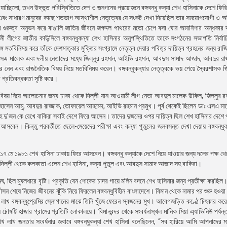
ে যাচ্ছিলো; তখন উদ্ভূত পরিস্থিতিতে দেশ ও জনগনের প্রয়োজনে বঙ্গবন্ধু কন্যা শেখ হাসিনাকে দেশে ফির
মী এবং সাধারণ মানুষের কাছে শতভাগ আস্থাশীল নেতৃত্বের যে সংকট দেখা দিয়েছিল তার সময়োপযোগী ও অব
তির গুরুত্ব অনুভব করে বাঙালি জাতির জীবনে জগদ্দল পাথরের মতো চেপে বসা ঘোর অমানিশার অন্ধকার 
মী লীগের জাতীয় কাউন্সিলে বঙ্গবন্ধুকন্যা শেখ হাসিনার অনুপস্থিতিতে তাকে সংগঠনের সভাপতি নির্ব
্গে মতবিনিময় করে তাঁকে দেশমাতৃকার মুক্তির সংগ্রামে নেতৃত্ব দেয়ার পবিত্র দায়িত্ব গ্রহনের জন্য রাজ
এসএ মালেক এবং দলীয় নেতাদের মধ্যে জিল্লুর রহমান, আইভি রহমান, আবদুস সামাদ আজাদ, আবদুর রাজ
-খবর নেন এবং রাজনৈতিক বিষয় নিয়ে মতবিনিময় করেন। বঙ্গবন্ধুকন্যার নেতৃত্বকে ভয় পেয়ে স্বৈরশাসক 
র প্রতিবন্ধকতা সৃষ্টি করে।
্রিক বিষয় নিয়ে আলোচনার জন্য ঢাকা থেকে দিল্লী যান আওয়ামী লীগ নেতা আবদুল মালেক উকিল, জিল্লুর 
র হোসেন আমু, আবদুর রাজ্জাক, তোফায়েল আহমেদ, আইভি রহমান প্রমুখ। পূর্ব থেকেই ছিলেন ডাঃ এসএ 
হ দু'জন কে রেখে বাকিরা সবাই দেশে ফিরে আসেন। তাদের দুজনের ওপর দায়িত্ব ছিল শেখ হাসিনার দেশে প্
সবেন। কিন্তু পরবর্তীতে ছেলে-মেয়েদের পরীক্ষা এবং কন্যা পুতুলের জলবসন্ত দেখা দেয়ায় বঙ্গবন্ধুক
 মে ১৯৮১ শেখ হাসিনা ঢাকায় ফিরে আসবেন। বঙ্গবন্ধু কন্যাকে দেশে নিয়ে যাওয়ার জন্য দলের পক্ষ থেক
িল্লী থেকে কলকাতা এলেন শেখ হাসিনা, কন্যা পুতুল এবং আবদুস সামাদ আজাদ সহ বাকিরা।
ল মুষলধারে বৃষ্টি। প্রকৃতি যেন শোকের চাদর গায়ে মলিন বদনে শেখ হাসিনার জন্য প্রতীক্ষা করছিল
ির্বাসন শেষে নিজের জীবনের ঝুঁকি নিয়ে ফিরলেন বঙ্গবন্ধুবিহীন বাংলাদেশে। বিমান থেকে নামার পর শুরু হও
াখ লাখ বঙ্গবন্ধুপ্রেমির স্লোগানের মাঝে তিনি খুঁজে ফেরেন স্বজনের মুখ। আবেগজড়িত কণ্ঠে চিৎকার কর
ড়ল চৌষট্টি হাজার গ্রামের প্রতিটি লোকালয়ে। বিমানবন্দর থেকে সংবর্ধনাস্থল মানিক মিয়া এ্যাভিনিউ পর্যন্
াখ জনতার সংবর্ধনার জবাবে বঙ্গবন্ধুকন্যা শেখ হাসিনা বলেছিলেন, “সব হারিয়ে আমি আপনাদের 