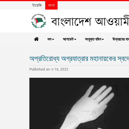
ইংরেজি
বাংলা
দল
আপডেট
সংযুক্ত হউন
উন্নয়নের বা
অপ্রতিরোধ্য অগ্রযাত্রার মহানায়কের স্বদেশ
Published on মে 16, 2022