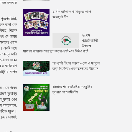
 রাসেল সকলকে
দুর্যোগ দুর্বিপাকে গণমানুষের পাশে
আওযা়মী লীগ
ুনঃপ্রতিষ্ঠা,
 শুরু হলো এক
িবার, পিয়ারু
৭৫তম
ে পথ দেখানোর
প্রতিষ্ঠাবার্ষিকী
 ক্ষমতার লোভ
উপলক্ষে
ম। একই সঙ্গে
সাধারণ সম্পাদক ওবায়দুল কাদের এমপি-এর ভিডিও বার্তা
লোকানুন জারি
উত্থাপন করেন
আওয়ামী লীগের পথচলা - দেশ ও মানুষের
গার ও অভিযোগ
জন্য নিবেদিত থেকে আত্মদানের ইতিহাস
ষ্ট্রীয় সম্পদ
বাংলাদেশের রাজনৈতিক সংস্কৃতির
্রাম। এর পরের
মূলধারা আওয়ামী লীগ
 তারই সুযোগ্য
্ধুকন্যা শেখ
জি বাস্তবায়ন,
্থনৈতিক সূচক।
মন্দার মধ্যেই