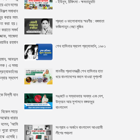
- ইউনুস, চিকিৎসা - ক্ষমতাচ্যুতি
িয়ে এনে দলের
িকল্প সমাধান
দূর করার মহৎ
শ্রদ্ধা ও ভালোবাসায় স্মরণীয় : বঙ্গমাতা
াচিত করা হয়।
ফজিলাতুন নেছা মুজিব
ি করাতে সমর্থ
্জাক, সাজেদা
জিয়াউর রহমান
শেখ হাসিনার স্বদেশ প্রত্যাবর্তন, ১৯৮১
রহমান, আবদুল
মালেক। এ সময়
মাননীয় প্রধানমন্ত্রী শেখ হাসিনার হাত
রত্যাবর্তনের
ধরে বাংলাদেশের বদলে যাওয়া দৃশ্যপট
ন্যার স্বদেশ
ে দিল্লী যান
সঙ্কটে ও সম্ভাবনায় অদম্য এক দেশ,
উন্নয়ন আর সুশাসনে বঙ্গবন্ধুর
বাংলাদেশ
। বিকেল সাড়ে
য়া অঝোর ধারার
ে বলেন, ‘আমি
সংগ্রাম ও অর্জনে বাংলাদেশ আওয়ামী
ত পুরো রাস্তা
লীগের পথচলা
মাঝে এসেছি।