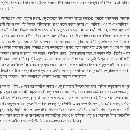
হত্যার প্রতিশোধ গ্রহণে আমি জীবন উৎসর্গ করতে চাই। আমার আর হারাবার কিছুই নেই। পিতা-মাতা, ভাই
েতে চাই।”
া ও জাতীয় চার নেতা হত্যার বিচার, স্বৈরতন্ত্রের চির অবসান ঘটিয়ে জনগণের হারানো গণতান্ত্রিক অধিকার প
ামী লীগের সভাপতি হিসেবে দায়িত্বভার গ্রহণ করেন বঙ্গবন্ধুকন্যা শেখ হাসিনা। এরপর শেখ হাসিনার
েকটি পরিবার নিভৃতে সঙ্গ দিয়ে গেছে অবিরত তন্মধ্যে ফজলুর রহমান রাজু'র পরিবার, হাফেজ মুসা'র পর
ের হাজার হাজার নেতাকর্মী ও মিথ্যা মামলা আর হুলিয়া মাথায় নিয়ে পালিয়ে বেড়ানো কর্মীদের আগলে রেখ
করার যে প্রক্রিয়া শুরু হয়েছিল তা শক্ত হাতে রুখে দেয়ার সংগ্রাম। ভয়ভীতি প্রদর্শন আর অর্থবিত্ত ও
 দলীয় কার্যক্রম থেকে নিষ্ক্রিয় রাখার ষড়যন্ত্রকে পরাভূত করার দাঁতে দাঁত চেপে লড়ে যাওয়ার সংগ্রা
ে ঐক্যবদ্ধ করার সংগ্রামও শুরু করেন। সামরিক শাসন ও স্বৈরশাসনের ফলে যে সমস্ত অবৈধ নির্দেশ ও কা
দাবি জানান শেখ হাসিনা। মুক্তিযুদ্ধের চেতনার আলোকে সংবিধানের চার মূলনীতি পুন:স্থাপনের দাবিও 
 এবং জেলহত্যাকারীদের বিচার করার প্রত্যয় ঘোষণা করেন। দালাল আইন বাতিল করে যুদ্ধাপরাধীদের কারা
বাধীনতাবিরোধী ও সাম্প্রদায়িক শক্তিকে রাজনীতি করার সুযোগদানের বিরুদ্ধে তিনি সংগ্রাম শুরু করেন। রা
্রিয়ার বিরুদ্ধেও তিনি দেশবাসীকে সোচ্চার হওয়ার আহবান জানান তিনি।
গ্রাম শুরু হয়। দীর্ঘ ১৬ বছর ধরে সামরিক জান্তা ও স্বৈরশাসনের বিরুদ্ধে চলে তার একটানা অকুতোভয় সংগ
ুজিবুর রহমান ক্ষুধা ও দারিদ্রমুক্ত একটি সমৃদ্ধ সোনার বাংলা গড়ার যে স্বপ্ন আজীবন লালন করে গেছেন ;
আজ মহীরুহে পরিনত হয়েছে। যুদ্ধবিধ্বস্ত দেশ থেকে বাংলাদেশের আজকের এই উত্তরণের রুপকার বঙ্গবন
্রায় সংযুক্ত হয়েছে দ্রুতগতিসম্পন্ন বঙ্গবন্ধু স্যাটেলাইট-১ এর সফল উৎক্ষেপণ, এমডিজি অর্জন, এসডি
 বৃদ্ধি, রপ্তানীমূখী শিল্পায়ন, ১০০ টি বিশেষ অর্থনৈতিক অঞ্চল প্রতিষ্ঠা, রপ্তানী আয় বৃদ্ধিসহ নানা অর
্বিকেরাও আজ বদলে যাওয়া বাংলাদেশের উন্নয়নচিত্র দেখে শেখ হাসিনার গুনমুগ্ধ। করোনায় বিশ্ব অর্থনৈতিক 
লাদেশ; যা শেখ হাসিনার অগ্রগতিশীল উন্নয়ন কৌশলের বাস্তব চিত্র।