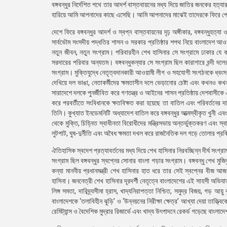
বঙ্গবন্ধুর নির্দেশিত পথে তার আদর্শ বাস্তবায়নের মধ্য দিয়ে জাতির জনকের 
হারিয়ে আমি আপনাদের কাছে এসেছি। আমি আপনাদের মাঝেই তাদেরকে ফিরে প
দেশে ফিরে বঙ্গবন্ধুর আদর্শ ও স্বপ্ন বাস্তবায়নের দৃঢ় অঙ্গীকার, বঙ্গবন্ধুহত্য
সার্বভৌম সংসদীয় পদ্ধতির শাসন ও সরকার প্রতিষ্ঠার শপথ নিয়ে বাংলাদেশ আওয়
নতুন জীবন, নতুন সংগ্রাম। পরিবারহীন শেখ হাসিনার সে সংগ্রামে ঢাকার যে কয়
সরদারের পরিবার অন্যতম। বঙ্গবন্ধুকন্যার সে সংগ্রাম ছিল কারাগারে বন্দী দল
সংগ্রাম। মুক্তিযুদ্ধে নেতৃত্বদানকারী আওয়ামী লীগ ও সহযোগী সংগঠনকে ধ্বংস 
দেখিয়ে দল ভাঙা, নেতাকর্মীদের ক্ষমতাসীন দলে ভেড়ানোর চেষ্টা এবং কখনও কখনও
সারাদেশে দলকে পুনর্জীবিত করে গণতন্ত্র ও আইনের শাসন প্রতিষ্ঠায় দেশবাসীক
করে পরবর্তীতে সংবিধানকে ক্ষতবিক্ষত করা হয়েছে তা বাতিল এবং পরিবর্তনের 
তিনি। কুখ্যাত ইনডেমনিটি অধ্যাদেশ বাতিল করে বঙ্গবন্ধুর আত্মস্বীকৃত খুনী
থেকে মুক্তি, চিহ্নিত স্বাধীনতা বিরোধীদের মন্ত্রিসভায় অন্তর্ভুক্তকরণ এবং স্
লুটপাট, ঘুষ-দুর্নীতি এবং অবৈধ ক্ষমতা দখল করে রাজনৈতিক দল গড়ে তোলার প্রক
ঐতিহাসিক স্বদেশ প্রত্যাবর্তনের মধ্য দিয়ে শেখ হাসিনার নিরবচ্ছিন্ন দীর্ঘ সং
সংগ্রাম ছিল বঙ্গবন্ধুর স্বপ্নের সোনার বাংলা গড়ার সংগ্রাম। বঙ্গবন্ধু শেখ ম
কন্যা মাননীয় প্রধানমন্ত্রী শেখ হাসিনার হাত ধরে তার সেই স্বপ্নের বীজ 
হাসিনা। জননেত্রী শেখ হাসিনার দূরদর্শী নেতৃত্বে বাংলাদেশের এই সাহসী অভিযাত
লিঙ্গ সমতা, দারিদ্র্যসীমা হ্রাস, খাদ্যনিরাপত্তা নিশ্চিত, সমুদ্র বিজয়, গড় আয়ু
বাংলাদেশকে ‘তলাবিহীন ঝুড়ি’ ও ‘উন্নয়নের নিরীক্ষা ক্ষেত্র’ আখ্যা দেয়া তাত্ত
রেমিট্যান্স ও বৈদেশিক মুদ্রার রিজার্ভে এবং খাদ্য উৎপাদনে রেকর্ড গড়েছে বাং