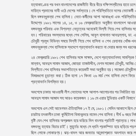
হত্যাকাণ্ডের পর যখন বাংলাদেশের রাজনীতি ধীরে ধীরে দক্ষিণপন্থীদের হাতে চল
দায়িত্ব প্রদানের দাবী ওঠে দেশের সর্বস্তরে। সে পরিস্থিতিতে দলের নেতাকর্
ছিল বঙ্গবন্ধুকন্যা শেখ হাসিনা। নেতা-কর্মীদের আশা আকাঙ্খা এবং পরিস্থি
উদ্দেশ্যে ১৯৮১ সালের ১৪, ১৫, ও ১৬ ফেব্রুয়ারিতে অনুষ্ঠিত বাংলাদেশ আওয়া
বঙ্গবন্ধুর পরিবার এবং বিশ্বস্ত নেতৃত্বের অনেকেই দিল্লী গিয়ে শেখ হাসিনার সঙ
হন। পরিবারের সদস্যদের মধ্যে শেখ সেলিম, আবুল হাসানাত আবদুল্লাহ, ডা. 
চৌধুরী প্রমুখ বিভিন্ন সময়ে দিল্লী গিয়ে শেখ হাসিনা ও শেখ রেহানার খোঁজ
বঙ্গবন্ধুকন্যা শেখ হাসিনাকে স্বদেশে প্রত্যাবর্তন করতে না দেয়ার জন্য সব ধরনে
২৪ ফেব্রুয়ারি ১৯৮১ শেখ হাসিনার সঙ্গে সাক্ষাৎ, দেশে প্রত্যাবর্তনসহ সামগ
মান্নান, আবদুস সামাদ আজাদ, জোহরা তাজউদ্দীন, বেগম সাজেদা চৌধুরী, আমি
দিল্লীতে শেখ হাসিনার সভাপতিত্বে কয়েকটি সভা অনুষ্ঠিত হয়। সাজেদা চৌধুরীস
বিষয়গুলো চূড়ান্ত করা। ঠিক হলো ১৭ কিংবা ২৬ মার্চ শেখ হাসিনা দেশে ফিরে আ
প্রত্যাবর্তন বিলম্বিত হয়।
অবশেষে ঢাকায় আওয়ামী লীগ নেতাদের সঙ্গে আলাপ-আলোচনার পর নির্ধারিত হয় ১৭
আবদুস সামাদ আজাদ সহ আরও কয়েকজন । ১৬ মে এয়ার ইন্ডিয়ার একটি বিমানে দ
অবশেষে এল সেই আবেগঘন ঐতিহাসিক ১৭ ই মে, ১৯৮১। সেদিন আকাশে ছিল মেঘ, ছি
চারটায় তৎকালীন ঢাকা কুর্মিটোলা বিমানবন্দরে নামেন শেখ হাসিনা। দীর্ঘ ৬ বছর ন
বৃষ্টি যেন শেখ হাসিনার অশ্রুজল হয়ে ভরিয়ে দিল বাংলার প্রতিটি প্রান্তর। ল
বঙ্গবন্ধু হত্যার বিচার চাই’। মুহূর্তের মধ্যে সে ধ্বনি প্রকম্পিত হয়ে ছড়িয়ে প
ছিল লোকে লোকারণ্য। ঝড়-বাদল আর জনতার আনন্দাশ্রুতে অবগাহন করে লাখ ল