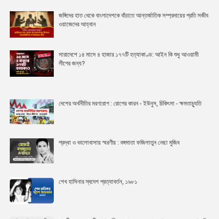
জঙ্গিদের হাত থেকে বাংলাদেশকে বাঁচাতে আন্তর্জাতিক সম্প্রদায়ের প্রতি সজীব
ওয়াজেদের আহ্বান
সারাদেশে ১৪ মাসে ৪ হাজার ১৭৭টি হত্যাকাণ্ড: আইন কি শুধু আওয়ামী
লীগের জন্য?
দেশের অর্থনীতির মরণরোগ : রোগের কারন - ইউনুস, চিকিৎসা - ক্ষমতাচ্যুতি
শ্রদ্ধা ও ভালোবাসায় স্মরণীয় : বঙ্গমাতা ফজিলাতুন নেছা মুজিব
শেখ হাসিনার স্বদেশ প্রত্যাবর্তন, ১৯৮১