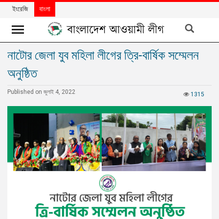
ইংরেজি
বাংলা
নাটোর জেলা যুব মহিলা লীগের ত্রি-বার্ষিক সম্মেলন
খবর
অনুষ্ঠিত
দলের
খবর
Published on জুলাই 4, 2022
1315
বিশেষ
নিবন্ধ
বিশেষ
প্রতিবেদন
মতামত
উন্নয়নের
বাংলাদেশ
নিউজলেটার