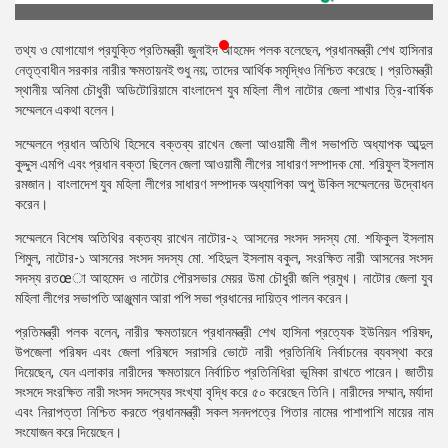
প্রেস
রিলিজ
তথ্য ও যোগাযোগ প্রযুক্তি প্রতিমন্ত্রী জুনাইদ আহমেদ পলক বলেছেন, প্রধানমন্ত্রী শেখ হাসিনার
নেতৃত্বাধীন সরকার নারীর ক্ষমতায়নই শুধু নয়; তাদের আর্থিক সমৃদ্ধিও নিশ্চিত করেছে।
প্রতিমন্ত্রী
প্রকাশনা
স্থানীয় অনিমা চৌধুরী অডিটোরিয়ামে বাংলাদেশ যুব মহিলা লীগ নাটোর জেলা শাখার ত্রি-বার্ষিক
সম্মেলনে একথা বলেন।
গ্যালারি
সম্মেলনে প্রধান অতিথি হিসেবে বক্তব্য রাখেন জেলা আওয়ামী লীগ সভাপতি অধ্যাপক আব্দুল
কুদ্দুস এমপি এবং প্রধান বক্তা ছিলেন জেলা আওয়ামী লীগের সাধারণ সম্পাদক মো. শরিফুল ইসলাম
বিএনপি-
রমজান। বাংলাদেশ যুব মহিলা লীগের সাধারণ সম্পাদক অধ্যাপিকা অপু উকিল সম্মেলনের উদ্বোধন
জামায়াত
করেন।
সহিংসতা
সম্মেলনে বিশেষ অতিথির বক্তব্য রাখেন নাটোর-২ আসনের সংসদ সদস্য মো. শফিকুল ইসলাম
সংগঠন
শিমুল, নাটোর-১ আসনের সংসদ সদস্য মো. শহিদুল ইসলাম বকুল, সংরক্ষিত নারী আসনের সংসদ
সদস্য রতœা আহমেদ ও নাটোর পৌরসভার মেয়র উমা চৌধুরী জলি প্রমুখ। নাটোর জেলা যুব
নির্বাচনী
মহিলা লীগের সভাপতি আঞ্জুমান আরা পপি সভা প্রধানের দায়িত্ব পালন করেন।
ইশতেহার
প্রতিমন্ত্রী পলক বলেন, নারীর ক্ষমতায়নে প্রধানমন্ত্রী শেখ হাসিনা প্রত্যেক ইউনিয়ন পরিষদ,
উপজেলা পরিষদ এবং জেলা পরিষদে সরাসরি ভোটে নারী প্রতিনিধি নির্বাচনের ব্যবস্থা করে
দিয়েছেন, যেন এলাকার নারীদের ক্ষমতায়নে নির্বাচিত প্রতিনিধিরা ভূমিকা রাখতে পারেন। জাতীয়
সংসদে সংরক্ষিত নারী সংসদ সদস্যের সংখ্যা বৃদ্ধি করে ৫০ করেছেন তিনি। নারীদের সম্মান, মর্যাদা
এবং নিরাপত্তা নিশ্চিত করতে প্রধানমন্ত্রী সকল সনদপত্রে পিতার নামের পাশাপাশি মায়ের নাম
সংযোজন করে দিয়েছেন।