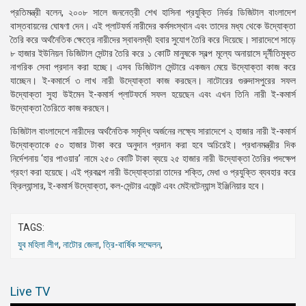
প্রতিমন্ত্রী বলেন, ২০০৮ সালে জননেত্রী শেখ হাসিনা প্রযুক্তি নির্ভর ডিজিটাল বাংলাদেশ
বাস্তবায়নের ঘোষণা দেন। এই প্লাটফর্ম নারীদের কর্মসংস্থান এবং তাদের মধ্য থেকে উদ্যোক্তা
তৈরি করে অর্থনৈতিক ক্ষেত্রে নারীদের স্বাবলম্বী হবার সুযোগ তৈরি করে দিয়েছে। সারাদেশে সাড়ে
৮ হাজার ইউনিয়ন ডিজিটাল সেন্টার তৈরি করে ১ কোটি মানুষকে স্বল্প মূল্যে অনায়াসে দূর্নীতিমুক্ত
নাগরিক সেবা প্রদান করা হচ্ছে। এসব ডিজিটাল সেন্টারে একজন মেয়ে উদ্যোক্তা কাজ করে
যাচ্ছেন। ই-কমার্সে ৩ লাখ নারী উদ্যোক্তা কাজ করছেন। নাটোরের গুরুদাসপুরের সফল
উদ্যোক্তা সুহা উইমেন ই-কমার্স প্লাটফর্মে সফল হয়েছেন এবং এখন তিনি নারী ই-কমার্স
উদ্যোক্তা তৈরিতে কাজ করছেন।
ডিজিটাল বাংলাদেশে নারীদের অর্থনৈতিক সমৃদ্ধি অর্জনের লক্ষ্যে সারাদেশে ২ হাজার নারী ই-কমার্স
উদ্যোক্তাকে ৫০ হাজার টাকা করে অনুদান প্রদান করা হবে অচিরেই। প্রধানমন্ত্রীর দিক
নির্দেশনায় ‘হার পাওয়ার’ নামে ২৫০ কোটি টাকা ব্যয়ে ২৫ হাজার নারী উদ্যোক্তা তৈরির পদক্ষেপ
গ্রহণ করা হয়েছে। এই প্রকল্পে নারী উদ্যোক্তারা তাদের শক্তি, মেধা ও প্রযুক্তি ব্যবহার করে
ফ্রিল্যান্সার, ই-কমার্স উদ্যোক্তা, কল-সেন্টার এজেন্ট এবং মেইনটেন্যান্স ইঞ্জিনিয়ার হবে।
TAGS:
যুব মহিলা লীগ
,
নাটোর জেলা
,
ত্রি-বার্ষিক সম্মেলন
,
Live TV