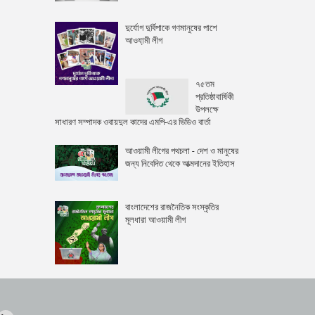
দুর্যোগ দুর্বিপাকে গণমানুষের পাশে
আওযা়মী লীগ
৭৫তম
প্রতিষ্ঠাবার্ষিকী
উপলক্ষে
সাধারণ সম্পাদক ওবায়দুল কাদের এমপি-এর ভিডিও বার্তা
আওয়ামী লীগের পথচলা - দেশ ও মানুষের
জন্য নিবেদিত থেকে আত্মদানের ইতিহাস
বাংলাদেশের রাজনৈতিক সংস্কৃতির
মূলধারা আওয়ামী লীগ