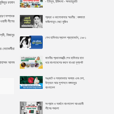
- ইউনুস, চিকিৎসা - ক্ষমতাচ্যুতি
ুজিবুর রহমান
ধারণ সম্পাদক
শ্রদ্ধা ও ভালোবাসায় স্মরণীয় : বঙ্গমাতা
আওয়ামী লীগের
ফজিলাতুন নেছা মুজিব
্কী, মিজানুর
শেখ হাসিনার স্বদেশ প্রত্যাবর্তন, ১৯৮১
নেতাকর্মীরা
মাননীয় প্রধানমন্ত্রী শেখ হাসিনার হাত
মোহাম্মদ আলম
ধরে বাংলাদেশের বদলে যাওয়া দৃশ্যপট
সঙ্কটে ও সম্ভাবনায় অদম্য এক দেশ,
উন্নয়ন আর সুশাসনে বঙ্গবন্ধুর
বাংলাদেশ
সংগ্রাম ও অর্জনে বাংলাদেশ আওয়ামী
লীগের পথচলা