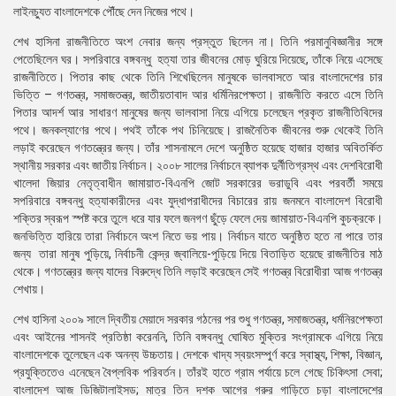
লাইনচ্যুত বাংলাদেশকে পৌঁছে দেন নিজের পথে।
শেখ হাসিনা রাজনীতিতে অংশ নেবার জন্য প্রস্তুত ছিলেন না। তিনি পরমানুবিজ্ঞানীর সঙ্গে
পেতেছিলেন ঘর। সপরিবারে বঙ্গবন্ধু হত্যা তার জীবনের মোড় ঘুরিয়ে দিয়েছে, তাঁকে নিয়ে এসেছে
রাজনীতিতে। পিতার কাছ থেকে তিনি শিখেছিলেন মানুষকে ভালবাসতে আর বাংলাদেশের চার
ভিত্তি – গণতন্ত্র, সমাজতন্ত্র, জাতীয়তাবাদ আর ধর্মিনিরপেক্ষতা। রাজনীতি করতে এসে তিনি
পিতার আদর্শ আর সাধারণ মানুষের জন্য ভালবাসা নিয়ে এগিয়ে চলেছেন প্রকৃত রাজনীতিবিদের
পথে। জনকল্যাণের পথে। পথই তাঁকে পথ চিনিয়েছে। রাজনৈতিক জীবনের শুরু থেকেই তিনি
লড়াই করেছেন গণতন্ত্রের জন্য। তাঁর শাসনামলে দেশে অনুষ্ঠিত হয়েছে হাজার হাজার অবিতর্কিত
স্থানীয় সরকার এবং জাতীয় নির্বাচন। ২০০৮ সালের নির্বাচনে ব্যাপক দুর্নীতিগ্রস্থ এবং দেশবিরোধী
খালেদা জিয়ার নেতৃত্বাধীন জামায়াত-বিএনপি জোট সরকারের ভরাডুবি এবং পরবর্তী সময়ে
সপরিবারে বঙ্গবন্ধু হত্যাকারীদের এবং যুদ্ধাপরাধীদের বিচারের রায় জনমনে বাংলাদেশ বিরোধী
শক্তির স্বরূপ স্পষ্ট করে তুলে ধরে যার ফলে জনগণ ছুঁড়ে ফেলে দেয় জামায়াত-বিএনপি কুচক্রকে।
জনভিত্তি হারিয়ে তারা নির্বাচনে অংশ নিতে ভয় পায়। নির্বাচন যাতে অনুষ্ঠিত হতে না পারে তার
জন্য তারা মানুষ পুড়িয়ে, নির্বাচনী কেন্দ্র জ্বালিয়ে-পুড়িয়ে দিয়ে বিতাড়িত হয়েছে রাজনীতির মাঠ
থেকে। গণতন্ত্রের জন্য যাদের বিরুদ্ধে তিনি লড়াই করেছেন সেই গণতন্ত্র বিরোধীরা আজ গণতন্ত্র
শেখায়।
শেখ হাসিনা ২০০৯ সালে দ্বিতীয় মেয়াদে সরকার গঠনের পর শুধু গণতন্ত্র, সমাজতন্ত্র, ধর্মনিরপেক্ষতা
এবং আইনের শাসনই প্রতিষ্ঠা করেননি, তিনি বঙ্গবন্ধু ঘোষিত মুক্তির সংগ্রামকে এগিয়ে নিয়ে
বাংলাদেশকে তুলেছেন এক অনন্য উচ্চতায়। দেশকে খাদ্য স্বয়ংসম্পুর্ণ করে স্বাস্থ্য, শিক্ষা, বিজ্ঞান,
প্রযুক্তিতেও এনেছেন বৈপ্লবিক পরিবর্তন। তাঁরই হাতে গ্রাম পর্যায়ে চলে গেছে চিকিৎসা সেবা;
বাংলাদেশ আজ ডিজিটালাইসড; মাত্র তিন দশক আগের গরুর গাড়িতে চড়া বাংলাদেশের