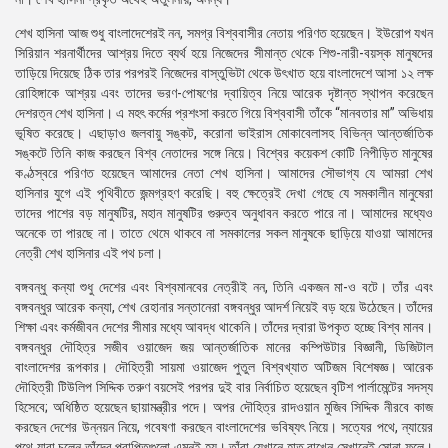
শেখ হাসিনা আজ শুধু বাংলাদেশেরই নন, সমগ্র বিশ্ববাসীর নেতায় পরিণত হয়েছেন। ইউরোপ যখন
সিরিয়ান শরনার্থীদের আশ্রয় দিতে ব্যর্থ হয়ে নিজেদের সীমান্ত থেকে শিশু-নারী-বয়স্ক মানুষদের
তাড়িয়ে দিয়েছে ঠিক তার পরপরই নিজেদের বাস্তুভিটা থেকে উৎখাত হয়ে বাংলাদেশে আসা ১২ লক্ষ
রোহিঙ্গাকে আশ্রয় এবং তাদের ভরণ-পোষণের দ্বায়িত্ব নিয়ে আরেক দৃষ্টান্ত স্থাপন করেছেন
দেশরত্ন শেখ হাসিনা। এ মহৎ কর্মের প্রশংসা করতে গিয়ে বিশ্ববাসী তাঁকে “মানবতার মা” অভিধায়
ভূষিত করেছে। এছাড়াও জলবায়ু সঙ্কট, করোনা ভাইরাস মোকাবেলাসহ বিভিন্ন আন্তর্জাতিক
সঙ্কটে তিনি কাজ করছেন বিশ্ব নেতাদের সঙ্গে নিয়ে। বিশ্বের কয়েকশ কোটি নিপীড়িত মানুষের
কণ্ঠস্বরে পরিণত হয়েছেন আমাদের নেতা শেখ হাসিনা। আমাদের সৌভাগ্য যে আমরা শেখ
হাসিনার যুগে এই পৃথিবীতে জন্মগ্রহণ করেছি। বহু ক্ষেত্রেই দেখা গেছে যে সমকালীন মানুষেরা
তাদের পাশের বড় মানুষটির, মহান মানুষটির গুরুত্ব অনুধাবন করতে পারে না। আমাদের মধ্যেও
অনেকে তা পারছে না। তাতে থেমে থাকবে না সমকালের সকল মানুষকে ছাড়িয়ে যাওয়া আমাদের
নেত্রী শেখ হাসিনার এই পথ চলা।
বঙ্গবন্ধু কন্যা শুধু দেশের এবং বিশ্বমানবের নেত্রীই নন, তিনি একজন মা-ও বটে। তাঁর এবং
বঙ্গবন্ধুর আরেক কন্যা, শেখ রেহানার সন্তানেরা বঙ্গবন্ধুর আদর্শ নিয়েই বড় হয়ে উঠেছেন। তাঁদের
শিক্ষা এবং কর্মজীবন দেশের সীমার মধ্যে আবদ্ধ থাকেনি। তাঁদের দ্বারা উপকৃত হচ্ছে বিশ্ব মানব।
বঙ্গবন্ধুর দৌহিত্র সজীব ওয়াজেদ জয় আন্তর্জাতিক মানের কম্পিউটার বিজ্ঞানী, ডিজিটাল
বাংলাদেশর রূপকার। দৌহিত্রী সায়মা ওয়াজেদ পুতুল বিশ্বখ্যাত অটিজম বিশেষজ্ঞ। আরেক
দৌহিত্রী টিউলিপ সিদ্দিক তরুণ বয়সেই পরপর দুই বার নির্বাচিত হয়েছেন বৃটিশ পার্লামেন্টের সদস্য
হিসেবে; অধিষ্ঠিত হয়েছেন ছায়ামন্ত্রীর পদে। অপর দৌহিত্র রাদওয়ান মুজিব সিদ্দিক নীরবে কাজ
করছেন দেশের উন্নয়ন নিয়ে, গবেষণা করছেন বাংলাদেশের ভবিষ্যৎ নিয়ে। সত্যের পথে, ন্যায়ের
পথে যারা চলেন তাঁদের প্রাপ্তিগুলো এমনই হয়। তাঁরা যেখানে হাত রাখেন সেখানেই সোনা ফলে।