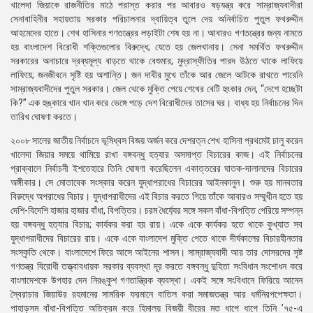
খালেদা জিয়াকে রাজনীতির মাঠে পরাস্ত করার পর আবারও ষড়যন্ত্র করে সাম্রাজ্যবাদীরা
সেনাবাহিনীর সহায়তায় সরকার পরিচালনার দ্বায়িত্ব তুলে দেয় অনির্বাচিত পুতুল ফখরুদ্দীন
আহমেদের হাতে। শেখ হাসিনার গণতন্ত্রের লড়াইটা শেষ হয় না। আবারও গণতন্ত্রের জন্য নামতে
হয় বাংলাদেশ বিরোধী শক্তিগুলোর বিরুদ্ধে; যেতে হয় জেলখানায়। সেনা সমর্থিত ফখরুদ্দীন
সরকারের অনাচারে দ্রব্যমূল্য বাড়তে থাকে বেশুমার; মুদ্রাস্ফীতির পারদ উঠতে থাকে লাফিয়ে
লাফিয়ে; জনজীবনে সৃষ্টি হয় অশান্তি। জন দাবীর মুখে তাঁকে আর জেলে আটকে রাখতে পারেনি
সাম্রাজ্যবাদীদের পুতুল সরকার। জেল থেকে মুক্তি পেয়ে শেখের বেটি হুংকার দেন, “দেশে হচ্ছেটা
কি?” এক হুঙ্কারে খান খান করে ভেঙ্গে পড়ে দেশ বিরোধীদের তাসের ঘর। বাধ্য হয় নির্বাচনের দিন
তারিখ ঘোষণা করতে।
২০০৮ সালের জাতীয় নির্বাচনে ভূমিধ্বস বিজয় অর্জন করে দেশরত্ন শেখ হাসিনা প্রথমেই চালু করেন
খালেদা জিয়ার সময়ে থামিয়ে রাখা বঙ্গবন্ধু হত্যার অসমাপ্ত বিচারের কাজ। এই নির্বাচনের
প্রাক্বালে নির্বাচনী ইশতেহারে তিনি ঘোষণা করেছিলেন একাত্তরের ঘাতক-দালালদের বিচারের
অঙ্গীকার। সে মোতাবেক সংস্কার করেন যুদ্ধাপরাধের বিচারের আইনকানুন। শুরু হয় মানবতার
বিরুদ্ধে অপরাধের বিচার। যুদ্ধাপরাধীদের এই বিচার করতে গিয়ে তাঁকে আবারও সম্মুখীন হতে হয়
দেশি-বিদেশি হাজার হাজার বাঁধা, বিপত্তির। চরম ধৈর্য্যের সঙ্গে সকল বাঁধা-বিপত্তি পেরিয়ে সম্পন্ন
হয় বঙ্গবন্ধু হত্যার বিচার; কার্যকর করা হয় রায়। একে একে কার্যকর হতে থাকে কুখ্যাত সব
যুদ্ধাপরাধীদের বিচারের রায়। একে একে বাংলাদেশ মুক্তি পেতে থাকে দীর্ঘকালের বিচারহীনতার
সংস্কৃতি থেকে। বাংলাদেশে ফিরে আসে আইনের শাসন। সাম্রাজ্যবাদী আর তার দোসরদের সৃষ্ট
গণতন্ত্র বিরোধী তত্ত্বাবধায়ক সরকার ব্যবস্থা দূর করতে বঙ্গবন্ধু দুহিতা সংবিধান সংশোধন করে
বাংলাদেশকে উপহার দেন নিরঙ্কুশ গণতান্ত্রিক ব্যবস্থা। একই সঙ্গে সংবিধানে ফিরিয়ে আনেন
স্বৈরাচার জিয়াউর রহমানের সামরিক ফরমানে বাতিল করা সমাজতন্ত্র আর ধর্মনিরপপেক্ষতা।
পাহাড়সম বাঁধা-বিপত্তি অতিক্রম করে হিমালয় বিজয়ী বীরের মত ধাপে ধাপে তিনি ’৭৫-এ