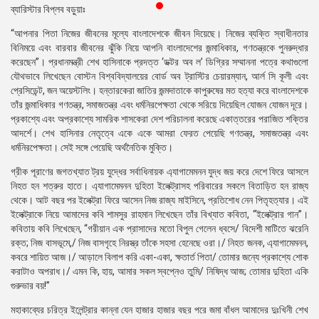
ব্যারিস্টার বিপ্লব বড়ুয়াঃ
প্রেস
রিলিজ
“আপনার পিতা নিজের জীবনের মূল্যে বাংলাদেশকে জীবন দিয়েছে। নিজের ব্যক্তি স্বাধীনতার
বিনিময়ে এবং বারবার জীবনের ঝুঁকি নিয়ে আপনি বাংলাদেশের জন্মাধিকার, গণতন্ত্রকে পুনরুদ্ধার
প্রকাশনা
করেছেন”। প্রধানমন্ত্রী শেখ হাসিনাকে প্রদত্ত ‘ডক্টর অব ল’ ডিগ্রির সম্মাননা পত্রে কথাগুলো
যৌথভাবে লিখেছেন বোস্টন বিশ্ববিদ্যালয়ের বোর্ড অব ট্রাস্টির চেয়ারম্যান, আর্ল সি কূলী এবং
গ্যালারি
প্রেসিডেন্ট, জন অয়েস্টলিং। হন্তারকেরা জাতির জন্মদাতাকে কাপুরুষের মত হত্যা করে বাংলাদেশকে
তাঁর জন্মাধিকার গণতন্ত্র, সমাজতন্ত্র এবং ধর্মনিরপেক্ষতা থেকে সরিয়ে দিয়েছিল যোজন যোজন দূরে।
বিএনপি-
প্রকাশ্যে এবং অপ্রকাশ্যে সামরিক শাসকেরা দেশ পরিচালনা করেছে একাত্তরের পরাজিত শক্তির
জামায়াত
আদর্শে। শেখ হাসিনার নেতৃত্বে একে একে আমরা ফেরত পেয়েছি গণতন্ত্র, সমাজতন্ত্র এবং
সহিংসতা
ধর্মনিরপেক্ষতা। সেই সঙ্গে পেয়েছি অর্থনৈতিক মুক্তি।
গ্রীক পূরাণের জগতখ্যাত ট্রয় যুদ্ধের সর্বাধিনায়ক এ্যাগামেমনন যুদ্ধ জয় করে দেশে ফিরে আসলে
সংগঠন
নিহত হন শত্রুর হাতে। এ্যাগামেমনন দুহিতা ইলেক্ট্রাসহ পরিবারের সকলে বিতাড়িত হন রাজ্য
থেকে। আট বছর পর ইলেক্ট্রা ফিরে আসেন নিজ রাজ্য মাইসিনে, প্রতিশোধ নেন পিতৃহত্যার। এই
নির্বাচনী
ইলেক্ট্রাকে নিয়ে আমাদের কবি শামসুর রাহমান লিখেছেন তাঁর বিখ্যাত কবিতা, “ইলেক্ট্রার গান”।
ইশতেহার
কবিতায় কবি লিখেছেন, “গরীয়ান এক প্রাসাদের মতো বিপুল গেলেন ধ্বসে/ বিদেশী মাটিতে ঝরেনি
রক্ত; নিজ বাসভূমে,/ নিজ বাসগৃহে নিরস্ত্র তাঁকে সহসা হেনেছে ওরা।/ নিহত জনক, এ্যাগামেমনন,
কবরে শায়িত আজ।/ আড়ালে বিলাপ করি একা-একা, ক্ষতার্ত পিতা/ তোমার জন্যে প্রকাশ্যে শোক
করাটাও অপরাধ।/ এমন কি, হায়, আমার সকল স্বপ্নেও তুমি/ নিষিদ্ধ আজ; তোমার দুহিতা একি
গুরুভার বয়!”
মহাকাব্যের চরিত্র ইলেন্ট্রার কান্না যেন হাজার হাজার বছর পরে জমা বাঁধল আমাদের দুঃখিনী শেখ