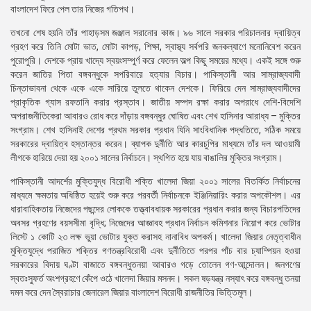
বাংলাদেশ ফিরে পেল তার নিজের গতিপথ।
তখনো শেষ হয়নি তাঁর পাহাড়সম জঞ্জাল সরানোর কাজ। ৯৬ সালে সরকার পরিচালনার দ্বায়িত্ব
গ্রহণ করে তিনি মোটা ভাত, মোটা কাপড়, শিক্ষা, স্বাস্থ্য সর্বপরি জনকল্যাণে মনোনিবেশ করেন
পুরোপুরি। দেশকে প্রায় খাদ্যে স্বয়ংসম্পুর্ণ করে ফেলেন অল্প কিছু সময়ের মধ্যে। একই সঙ্গে শুরু
করেন জাতির পিতা বঙ্গবন্ধুকে সপরিবারে হত্যার বিচার। পাকিস্তানী আর সাম্রাজ্যবাদী
চিন্তাভাবনা থেকে একে একে সারিয়ে তুলতে থাকেন দেশকে। ফিরিয়ে দেন সাম্রাজ্যবাদীদের
প্রাকৃতিক গ্যাস রফতানি করার প্রস্তাব। জাতীয় সম্পদ রক্ষা করার অপরাধে দেশি-বিদেশি
অপরাজনীতিকেরা আবারও রোধ করে দাঁড়ায় বঙ্গবন্ধুর ঘোষিত এবং শেখ হাসিনার আরাধ্য – মুক্তির
সংগ্রাম। শেখ হাসিনাই দেশের প্রথম সরকার প্রধান যিনি সাংবিধানিক পদ্ধতিতে, সঠিক সময়ে
সরকারের দ্বায়িত্ব হস্তান্তর করেন। ব্যাপক দুর্নীতি আর কারচুপির মাধ্যমে তাঁর দল আওয়ামী
লীগকে হারিয়ে দেয়া হয় ২০০১ সালের নির্বাচনে। স্থগিত হয়ে যায় বাঙালির মুক্তির সংগ্রাম।
পাকিস্তানী আদর্শের মুক্তিযুদ্ধ বিরোধী শক্তি খালেদা জিয়া ২০০১ সালের বিতর্কিত নির্বাচনের
মাধ্যমে ক্ষমতায় অধিষ্ঠিত হয়েই শুরু করে পরবর্তী নির্বাচনকে ইঞ্জিনিয়ারিং করার অপকৌশল। এর
ধারাবাহিকতায় নিজেদের পছন্দের লোককে তত্ত্বাবধায়ক সরকারের প্রধান করার জন্য বিচারপতিদের
অবসর গ্রহণের বয়সসীমা বৃদ্ধি; নিজেদের আজ্ঞাবহ প্রধান নির্বাচন কমিশনার নিয়োগ করে ভোটার
লিস্টে ১ কোটি ২৩ লক্ষ ভুয়া ভোটার যুক্ত করাসহ নানাবিধ অপকর্ম। খালেদা জিয়ার নেতৃত্বাধীন
মুক্তিযুদ্ধে পরাজিত শক্তির গণতন্ত্রবিরোধী এবং দুর্নীতিতে পরপর পাঁচ বার চ্যাম্পিয়ন হওয়া
সরকারের বিদায় ঘণ্টা বাজাতে বঙ্গবন্ধুতনয়া আবারও গড়ে তোলেন গণ-আন্দোলন। জনগণের
স্বতঃস্ফুর্ত অংশগ্রহণে কেঁপে ওঠে খালেদা জিয়ার মসনদ। সকল ষড়যন্ত্র নস্যাৎ করে বঙ্গবন্ধু তনয়া
দমন করে দেন স্বৈরাচার জেনারেল জিয়ার বাংলাদেশ বিরোধী রাজনীতির ভিত্তিমূল।