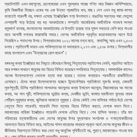
স্যাটেলাইট এখন মহাশূন্যে; ছেলেমেয়েরা এখন পুরস্কার পাচ্ছে গণিত আর বিজ্ঞান অলিম্পিয়াডে;
কৃষি বিজ্ঞানীরা দিচ্ছেন একের পর এক উন্নত প্রজাতির ধান, মাছ। দেশ এখন শুধু জামা-কাপড়
বানাতেই পারদর্শী নয়, দক্ষতা এসেছে ইলেক্ট্রনিক্স পণ্য উৎপাদনে। বাঙালির স্বপ্নের পদ্মা সেতুসহ
দেশব্যাপী গড়ে উঠেছে বড় বড় অবকাঠামো। সম্প্রতি আমেরিকার অর্থনৈতিক গবেষণা সংস্থা
ব্লুমবার্গ বলেছে, বাংলাদেশের অবকাঠামোর যে উন্নতি হয়েছে তার সুফল সবচেয়ে বেশি করে পাওয়া
যাবে আগামী দশকের মাঝামাঝি সময়ে। দেশের অর্থনৈতিক প্রবৃদ্ধি করোনাকালের আগে উঠে
গিয়েছিল ৮ শতাংশের উপর। বিশ্বব্যাংকের ২০২১ সালের তথ্য মতে, মাথাপিছু আয় এখন ২,৫০৩
ডলার। প্রতিবেশী ভারত এবং পাকিস্তানের তা যথাক্রমে ২,২৭৭ এবং ১,৫৩৮ ডলার। বিশ্ববাসীর
কাছে বাংলাদেশ এখন “উন্নয়নের রোল মডেল”।
বঙ্গবন্ধু কন্যা ইলেক্ট্রার মত নিভৃতে কেঁদেছেন কিন্তু পিতৃহত্যার প্রতিশোধ নেননি, প্রচলিত আইনে
আর দশজন সাধারণ মানুষের মত বিচার নিশ্চিত করেছেন সপরিবারে পিতৃহত্যার। সমসাময়িক কালেও
অনেক উল্লেখযোগ্য নেতাকে হত্যা করা হয়েছে। তাদের কন্যারাও পরবর্তীতে রাজনীতিতে
এসেছেন। এঁদের মধ্যে উল্লেখযোগ্য হচ্ছেন ইন্দোনেশিয়ার প্রতিষ্ঠাতা সুকর্ণর কন্যা, মেঘবতী
সুকর্ণপুত্রী; চিলির প্রতিষ্ঠাতা সালভাদর আলেন্দের কন্যা ইসাবেল আলেন্দে; মিয়ানমারের অং সানের
কন্যা, অং সান সূচী; পাকিস্তানের ভুট্টোর কন্যা, বেনজীর ভুটো; কঙ্গোর স্বাধীনতা যুদ্ধের নায়ক
পেট্রিস লুমুম্বার কন্যা, জুলিয়ানা আমাতো লুমুম্বা। এঁদের কেউই শেখ হাসিনার পর্যায়ে উঠে দেশের
নেতৃত্ব দিতে পারেননি; পারেননি পিতা হত্যার বিচার নিশ্চিত করতে; দেশকে বদলে দিতে।
মহাকাব্যের নায়িকা ইলেক্ট্রাও পারেননি দেশকে এগিয়ে নিতে। শেখ হাসিনা অনন্য। তাঁর মত
পরিবারের হত্যাকারীদের এবং দেশের মানুষের উপর যুদ্ধাপরাধ সংগঠনক ও গণহত্যাকারীদের
আদালতে বিচার নিশ্চিত করে, আইনের শাসন কায়েমের মাধ্যমে প্রকৃত অর্থে দেশের মানুষের জীবন ও
জীবিকার নিরাপত্তা নিশ্চিত করা নেতা শুধু আধুনিক পৃথিবীতেই নয়, পুরাণে, মহাকাব্যেও পাওয়া যায়
না। শেখ হাসিনা প্রকৃত অর্থেই অতুলনীয়, অনন্য।