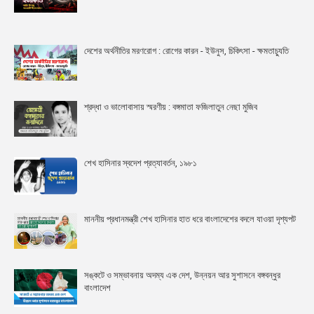
দেশের অর্থনীতির মরণরোগ : রোগের কারন - ইউনুস, চিকিৎসা - ক্ষমতাচ্যুতি
শ্রদ্ধা ও ভালোবাসায় স্মরণীয় : বঙ্গমাতা ফজিলাতুন নেছা মুজিব
শেখ হাসিনার স্বদেশ প্রত্যাবর্তন, ১৯৮১
মাননীয় প্রধানমন্ত্রী শেখ হাসিনার হাত ধরে বাংলাদেশের বদলে যাওয়া দৃশ্যপট
সঙ্কটে ও সম্ভাবনায় অদম্য এক দেশ, উন্নয়ন আর সুশাসনে বঙ্গবন্ধুর
বাংলাদেশ