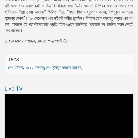
এই লেখা শেষ করতে চাই বোস্টন বিশ্ববিদ্যালয়ের ‘ডক্টর অব ল’ ডিগ্রির সম্মাননা পত্রে শেখ
হাসিনাকে নিয়ে লেখা আরেকটি উক্তি দিয়ে, “মহান পিতার সুযোগ্য কন্যা, উপযুক্ত জনগণের
সুযোগ্য সেবক”। ২৮ সেপ্টেম্বর এই মহীয়সী নারীর জন্মদিন। দীর্ঘতম হোক বঙ্গবন্ধু কন্যার এই পথ
চলা! কায়মনে এই প্রার্থনাসহ তাঁর প্রতি রইল ৭৬তম জন্মদিনের শুভেচ্ছা! শুভ জন্মদিন, মহান নেত্রী
শেখ হাসিনা।
লেখকঃ দপ্তর সম্পাদক, বাংলাদেশ আওয়ামী লীগ
TAGS:
শেখ হাসিনা
,
২০২২
,
বঙ্গবন্ধু শেখ মুজিবুর রহমান
,
জন্মদিন
,
Live TV