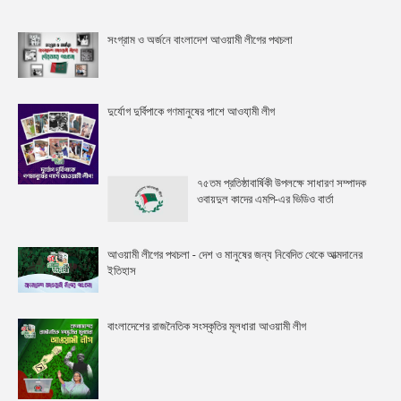
সংগ্রাম ও অর্জনে বাংলাদেশ আওয়ামী লীগের পথচলা
দুর্যোগ দুর্বিপাকে গণমানুষের পাশে আওযা়মী লীগ
৭৫তম প্রতিষ্ঠাবার্ষিকী উপলক্ষে সাধারণ সম্পাদক
ওবায়দুল কাদের এমপি-এর ভিডিও বার্তা
আওয়ামী লীগের পথচলা - দেশ ও মানুষের জন্য নিবেদিত থেকে আত্মদানের
ইতিহাস
বাংলাদেশের রাজনৈতিক সংস্কৃতির মূলধারা আওয়ামী লীগ