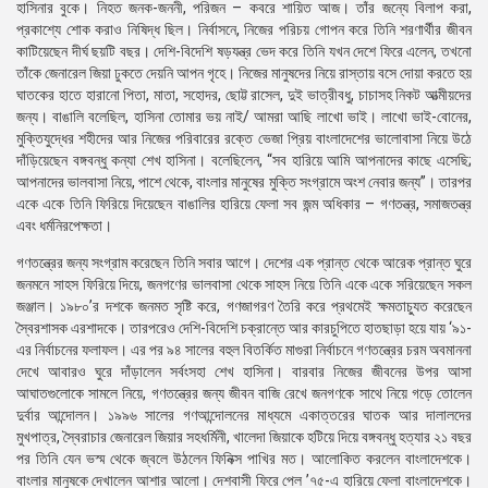
হাসিনার বুকে। নিহত জনক-জননী, পরিজন – কবরে শায়িত আজ। তাঁর জন্যে বিলাপ করা,
প্রকাশ্যে শোক করাও নিষিদ্ধ ছিল। নির্বাসনে, নিজের পরিচয় গোপন করে তিনি শরণার্থীর জীবন
কাটিয়েছেন দীর্ঘ ছয়টি বছর। দেশি-বিদেশি ষড়যন্ত্র ভেদ করে তিনি যখন দেশে ফিরে এলেন, তখনো
তাঁকে জেনারেল জিয়া ঢুকতে দেয়নি আপন গৃহে। নিজের মানুষদের নিয়ে রাস্তায় বসে দোয়া করতে হয়
ঘাতকের হাতে হারানো পিতা, মাতা, সহোদর, ছোট্ট রাসেল, দুই ভাত্রীবধু, চাচাসহ নিকট আত্মীয়দের
জন্য। বাঙালি বলেছিল, হাসিনা তোমার ভয় নাই/ আমরা আছি লাখো ভাই। লাখো ভাই-বোনের,
মুক্তিযুদ্ধের শহীদের আর নিজের পরিবারের রক্তে ভেজা প্রিয় বাংলাদেশের ভালোবাসা নিয়ে উঠে
দাঁড়িয়েছেন বঙ্গবন্ধু কন্যা শেখ হাসিনা। বলেছিলেন, “সব হারিয়ে আমি আপনাদের কাছে এসেছি;
আপনাদের ভালবাসা নিয়ে, পাশে থেকে, বাংলার মানুষের মুক্তি সংগ্রামে অংশ নেবার জন্য”। তারপর
একে একে তিনি ফিরিয়ে দিয়েছেন বাঙালির হারিয়ে ফেলা সব জন্ম অধিকার – গণতন্ত্র, সমাজতন্ত্র
এবং ধর্মনিরপেক্ষতা।
গণতন্ত্রের জন্য সংগ্রাম করেছেন তিনি সবার আগে। দেশের এক প্রান্ত থেকে আরেক প্রান্ত ঘুরে
জনমনে সাহস ফিরিয়ে দিয়ে, জনগণের ভালবাসা থেকে সাহস নিয়ে তিনি একে একে সরিয়েছেন সকল
জঞ্জাল। ১৯৮০’র দশকে জনমত সৃষ্টি করে, গণজাগরণ তৈরি করে প্রথমেই ক্ষমতাচ্যুত করেছেন
স্বৈরশাসক এরশাদকে। তারপরেও দেশি-বিদেশি চক্রান্তে আর কারচুপিতে হাতছাড়া হয়ে যায় ‘৯১-
এর নির্বাচনের ফলাফল। এর পর ৯৪ সালের বহুল বিতর্কিত মাগুরা নির্বাচনে গণতন্ত্রের চরম অবমাননা
দেখে আবারও ঘুরে দাঁড়ালেন সর্বংসহা শেখ হাসিনা। বারবার নিজের জীবনের উপর আসা
আঘাতগুলোকে সামলে নিয়ে, গণতন্ত্রের জন্য জীবন বাজি রেখে জনগণকে সাথে নিয়ে গড়ে তোলেন
দুর্বার আন্দোলন। ১৯৯৬ সালের গণআন্দোলনের মাধ্যমে একাত্তরের ঘাতক আর দালালদের
মুখপাত্র, স্বৈরাচার জেনারেল জিয়ার সহধর্মিনী, খালেদা জিয়াকে হটিয়ে দিয়ে বঙ্গবন্ধু হত্যার ২১ বছর
পর তিনি যেন ভস্ম থেকে জ্বলে উঠলেন ফিনিক্স পাখির মত। আলোকিত করলেন বাংলাদেশকে।
বাংলার মানুষকে দেখালেন আশার আলো। দেশবাসী ফিরে পেল ’৭৫-এ হারিয়ে ফেলা বাংলাদেশকে।