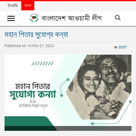
ইংরেজি
বাংলা
মহান পিতার সুযোগ্য কন্যা
খবর
Published on সেপ্টেম্বর 27, 2022
দলের
3097
খবর
বিশেষ
নিবন্ধ
বিশেষ
প্রতিবেদন
মতামত
উন্নয়নের
বাংলাদেশ
নিউজলেটার