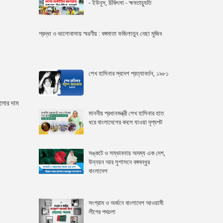
- ইউনুস, চিকিৎসা - ক্ষমতাচ্যুতি
শ্রদ্ধা ও ভালোবাসায় স্মরণীয় : বঙ্গমাতা ফজিলাতুন নেছা মুজিব
শেখ হাসিনার স্বদেশ প্রত্যাবর্তন, ১৯৮১
ুলোর দাম
মাননীয় প্রধানমন্ত্রী শেখ হাসিনার হাত
ধরে বাংলাদেশের বদলে যাওয়া দৃশ্যপট
সঙ্কটে ও সম্ভাবনায় অদম্য এক দেশ,
উন্নয়ন আর সুশাসনে বঙ্গবন্ধুর
বাংলাদেশ
সংগ্রাম ও অর্জনে বাংলাদেশ আওয়ামী
লীগের পথচলা