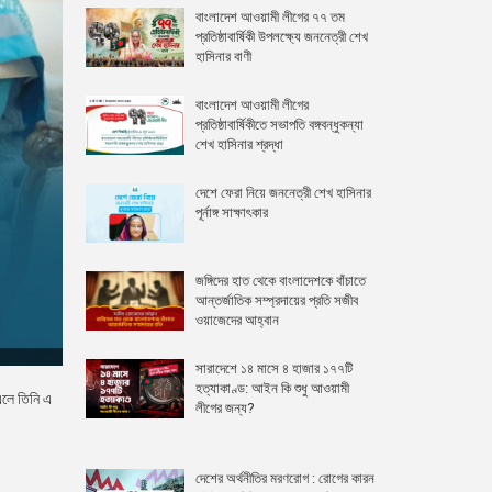
বাংলাদেশ আওয়ামী লীগের ৭৭ তম
প্রতিষ্ঠাবার্ষিকী উপলক্ষ্যে জননেত্রী শেখ
হাসিনার বাণী
বাংলাদেশ আওয়ামী লীগের
প্রতিষ্ঠাবার্ষিকীতে সভাপতি বঙ্গবন্ধুকন্যা
শেখ হাসিনার শ্রদ্ধা
দেশে ফেরা নিয়ে জননেত্রী শেখ হাসিনার
পূর্নাঙ্গ সাক্ষাৎকার
জঙ্গিদের হাত থেকে বাংলাদেশকে বাঁচাতে
আন্তর্জাতিক সম্প্রদায়ের প্রতি সজীব
ওয়াজেদের আহ্বান
সারাদেশে ১৪ মাসে ৪ হাজার ১৭৭টি
হত্যাকাণ্ড: আইন কি শুধু আওয়ামী
 এলে তিনি এ
লীগের জন্য?
দেশের অর্থনীতির মরণরোগ : রোগের কারন