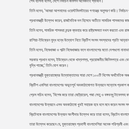
শেখ হাসিনা বলেন, দেশে নির্বাচন কমিশন অনেকটাই স্বাধীন।
তিনি বলেন, ‘আমরা আপনাদের ওয়েস্টমিনস্টারের গণতন্ত্র অনুসরণ করি। নির্বাচ
প্রধানমন্ত্রী উল্লেখ করেন, রাজনৈতিক দল হিসেবে অতীতে সামরিক শাসকদের কাছ 
তিনি বলেন, সামরিক শাসকরা বন্দুক ব্যবহার করে রাষ্ট্রক্ষমতা দখল করতো এব
রাশিয়া-ইউক্রেন যুদ্ধ বন্ধে উদ্যোগ নিতে ব্রিটিশ সংসদ সদস্যদের প্রতি আহ্বা
তিনি বলেন, নিষেধাজ্ঞা ও পাল্টা নিষেধাজ্ঞার ফলে বাংলাদেশের মতো দেশগুলো নানাভা
সরকার প্রধান বলেন, ইউক্রেন থেকে খাদ্যশস্য, প্রয়োজনীয় জিনিসপত্র এবং 
বৃদ্ধি পাচ্ছে,’ তিনি যোগ করেন।
প্রধানমন্ত্রী যুক্তরাজ্যের উদ্যোক্তাদের সারা দেশে ১০০টি বিশেষ অর্থনৈতিক
ব্রিটিশ এমপিরা বাংলাদেশের অভূতপূর্ব অবকাঠামোগত উন্নয়নে সন্তোষ প্রকাশ কর
প্রেস সচিব বলেন, ‘বিশেষ করে তারা মেট্রোরেল, পদ্মা সেতু ও বঙ্গবন্ধু টানেলস
বাংলাদেশের উন্নয়নে এসব অবকাঠামো খুবই সহায়ক হবে বলে মনে করেন সংসদ স
ব্রিটেনকে বাংলাদেশের উন্নয়ন অংশীদার উল্লেখ করে তারা বলেন, ব্রিটেন বাংল
তারা উল্লেখ করেছেন যে, যুক্তরাজ্যে প্রবাসী বাংলাদেশিরা অনেক পরিশ্রমী এব