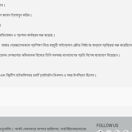
রবে।
লে জানান ইহসানুল করিম।
ন।
 অভিযোজন ও প্রশমন কার্যক্রম শুরু করেছে।
হাজার স্বেচ্ছাসেবককে প্রশিক্ষণ দিয়ে বহুমুখী সাইক্লোন শেল্টার নির্মাণের মাধ্যমে প্রক্রিয়া শুরু করেছিল
মনওয়েলথ দেশগুলোর অভিভাবক হিসেবে তিনি সবসময় বাংলাদেশের প্রতি বিশেষ মনোযোগ দিয়েছেন।
িয়া এবং ব্রিটিশ হাইকমিশনার রবার্ট চ্যাটারটন ডিকসন এ সময় উপস্থিত ছিলেন।
FOLLOW US
 অনুমোদিত। আপনি কেবলমাত্র আপনার ব্যক্তিগত, অবাণিজ্যিকব্যবহারের