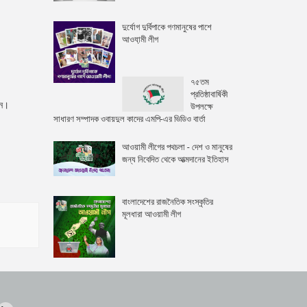
দুর্যোগ দুর্বিপাকে গণমানুষের পাশে
আওযা়মী লীগ
৭৫তম
প্রতিষ্ঠাবার্ষিকী
েন।
উপলক্ষে
সাধারণ সম্পাদক ওবায়দুল কাদের এমপি-এর ভিডিও বার্তা
আওয়ামী লীগের পথচলা - দেশ ও মানুষের
জন্য নিবেদিত থেকে আত্মদানের ইতিহাস
বাংলাদেশের রাজনৈতিক সংস্কৃতির
মূলধারা আওয়ামী লীগ